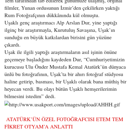
Tem tarafından tab edilerek günümüze ulaşmış, orijinal
filmler, Yunan ordusunun İzmir’den çekilirken yaktığı
Rum Fotoğrafçının dükkânında kül olmuştu.
Uşaklı genç araştırmacı Alp Arslan Dur, yine yaptığı
ilginç bir araştırmayla, Kurutuluş Savaşına, Uşak’ın
sunduğu en büyük katkılardan birisini gün yüzüne
çıkardı.
Uşak ile ilgili yaptığı araştırmaların asıl işinin önüne
geçemeye başladığını kaydeden Dur, “Cumhuriyetimizin
kurucusu Ulu Önder Mustafa Kemal Atatürk’ün dünyaca
ünlü bu fotoğrafının, Uşak’ta bir ahırı fotoğraf stüdyosu
haline getirip, basması, bir Uşaklı olarak bana müthiş bir
heyecan verdi. Bu olayı bütün Uşaklı hemşerilerimin
bilmesini istedim” dedi.
ATATÜRK’ÜN ÖZEL FOTOĞRAFCISI ETEM TEM
FİKRET OTYAM’A ANLATTI