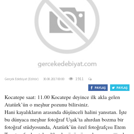
o
n
gercekedebiyat.com
1911
Gerçek Edebiyat (Editör)
30.08.2017 00:00
Kocatepe saat: 11.00 Kocatepe deyince ilk akla gelen
Atatürk’ün o meşhur pozunu bilirsiniz.
Hani kayalıkların arasında düşünceli halini yansıtan. İşte
bu dünyaca meşhur fotoğraf Uşak’ta ahırdan bozma bir
fotoğraf stüdyosunda, Atatürk’ün özel fotoğrafçısı Etem