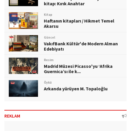
kitap: Kırık Anahtar
Kitap
Haftanın kitapları / Hikmet Temel
Akarsu
Güncel
VakıfBank Kültür'de Modern Alman
Edebiyatı
Resim
Madrid Müzesi Picasso'yu ‘Afrika
Guernica’sı ile k...
Öykü
Arkanda yürüyen M. Topaloğlu
REKLAM