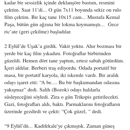
kadar bir sessizlik içinde deklanşöre bastım, resmini
çektim. Saat 11’di... O gün 7x11 boyunda sekiz on rulo
film çektim. Bir kaç tane 10x15 cam... Mustafa Kemal
Paşa, bütün gün ağzına bir lokma koymamıştı... Gece
ric’ate (geri çekilme) başladılar.
2 Eylül’de Uşak’a girdik. Vakit yoktu. Ahır bozması bir
yerde bir kaç film yıkadım. Fotoğraflar birbirinden
güzeldi. Hemen dört tane yaptım, ertesi sabah götürdüm.
İçeri aldılar. Berberi traş ediyordu. Odada portatif bir
masa, bir portatif karyola, iki iskemle vardı. Bir aralık
odayı işaret etti: “A be.... Bu bir başkumandan odasına
yakışmaz” dedi. Salih (Bozok) odayı halılarla
süsleyeceğini söyledi. Zira o gün Trikopis getirilecekti.
Gazi, fotoğrafları aldı, baktı. Parmaklarını fotoğrafların
üzerinde gezdirdi ve çekti: “Çok güzel, “ dedi.
“9 Eylül’dü... Kadifekale’ye çıkmıştık. Zaman güneş