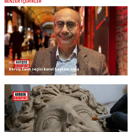
BENZER İÇERİKLER
06.08.2026 23:51
Derviş Zaim seçici kurul başkanı oldu