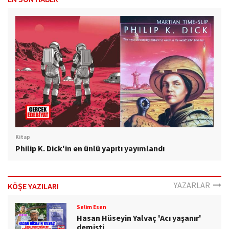
Kitap
Philip K. Dick'in en ünlü yapıtı yayımlandı
YAZARLAR
KÖŞE YAZILARI
Selim Esen
Hasan Hüseyin Yalvaç 'Acı yaşanır'
demişti