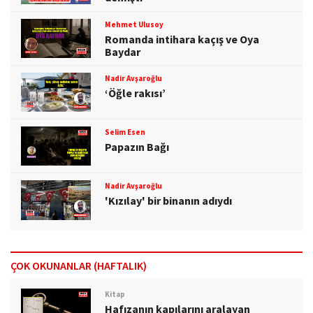
Mehmet Ulusoy
Romanda intihara kaçış ve Oya
Baydar
Nadir Avşaroğlu
‘Öğle rakısı’
Selim Esen
Papazın Bağı
Nadir Avşaroğlu
'Kızılay' bir binanın adıydı
ÇOK OKUNANLAR (HAFTALIK)
Kitap
Hafızanın kapılarını aralayan