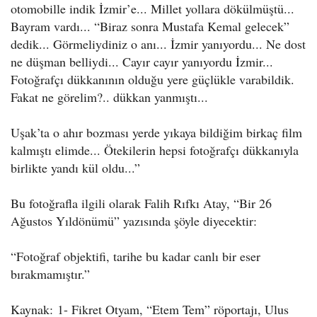
otomobille indik İzmir’e... Millet yollara dökülmüştü...
Bayram vardı... “Biraz sonra Mustafa Kemal gelecek”
dedik... Görmeliydiniz o anı... İzmir yanıyordu... Ne dost
ne düşman belliydi... Cayır cayır yanıyordu İzmir...
Fotoğrafçı dükkanının olduğu yere güçlükle varabildik.
Fakat ne görelim?.. dükkan yanmıştı...
Uşak’ta o ahır bozması yerde yıkaya bildiğim birkaç film
kalmıştı elimde... Ötekilerin hepsi fotoğrafçı dükkanıyla
birlikte yandı kül oldu...”
Bu fotoğrafla ilgili olarak Falih Rıfkı Atay, “Bir 26
Ağustos Yıldönümü” yazısında şöyle diyecektir:
“Fotoğraf objektifi, tarihe bu kadar canlı bir eser
bırakmamıştır.”
Kaynak: 1- Fikret Otyam, “Etem Tem” röportajı, Ulus