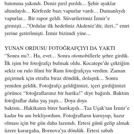
batımına yakındı. Deniz pırıl pırıldı... Şehir ayaklar
altındaydı... Körfezde bazı vapurlar vardı... Dumanlıydı
vapurlar... Bir rapor geldi. Süvarilerimiz İzmir’e
girmişti....”Ordular ilk hedefiniz Akdeniz’dir, ileri..” emri
yerine getirilmişti. İzmir bizimdi yine...
YUNAN ORDUSU FOTOĞRAFÇIYI DA YAKTI
“Sonra mı?.. Ha, evet... Sonra otomobillerle şehre girdik.
İlk işim bir fotoğrafçı bulmak oldu. Kocatepe’de çektiğim
sekiz on rulo filmi bir Rum fotoğrafçıya verdim. Zaman
geçirmek için etrafta biraz döndük, dolaştık... Sonra
yeniden geldik. Fotoğrafçı geldiğimizi, içeri girdiğimizi
görünce “fotoğraflarınız bir harika!” diye bağırdı. Baktım
fotoğraflar daha yaş yaştı... Doya doya
baktım...Hakikaten birer harikaydı...Taa Uşak’tan İzmir’e
kadar bu anı bekliyordum. Fotoğrafların kuruyup, hazır
olması için bir gün daha lazımdı. Ertesi günü gelip almak
üzere karargaha, Bornova’ya döndük. Ertesi sabah