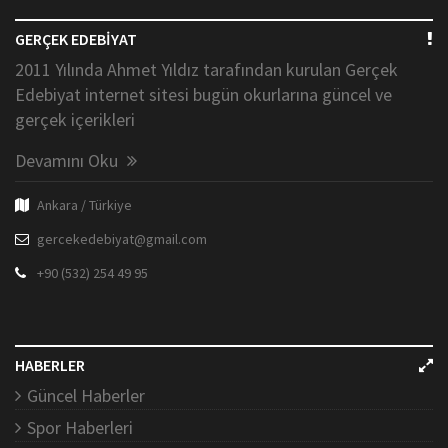
GERÇEK EDEBİYAT
2011 Yılında Ahmet Yıldız tarafından kurulan Gerçek
Edebiyat internet sitesi bugün okurlarına güncel ve
gerçek içerikleri
Devamını Oku
Ankara / Türkiye
gercekedebiyat@gmail.com
+90 (532) 254 49 95
HABERLER
Güncel Haberler
Spor Haberleri