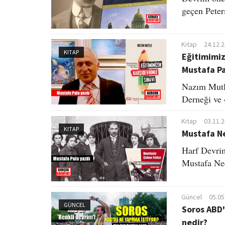
geçen Peters
Kitap
24.12.
KITAP
Eğitimimiz
Mustafa P
Nazım Mutlu
Derneği ve 4
Kitap
03.11.
KITAP
Mustafa Ne
Harf Devrim
Mustafa Nec
Güncel
05.05
GÜNCEL
Soros ABD'
nedir?