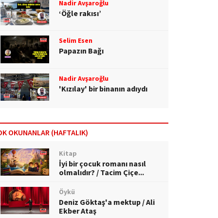
Nadir Avşaroğlu
‘Öğle rakısı’
Selim Esen
Papazın Bağı
Nadir Avşaroğlu
'Kızılay' bir binanın adıydı
OK OKUNANLAR (HAFTALIK)
Kitap
İyi bir çocuk romanı nasıl
olmalıdır? / Tacim Çiçe...
Öykü
Deniz Göktaş'a mektup / Ali
Ekber Ataş