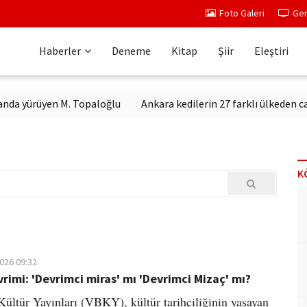
Foto Galeri
Ger
Haberler
Deneme
Kitap
Şiir
Eleştiri
rüyen M. Topaloğlu
Ankara kedilerin 27 farklı ülkeden canlı ola
K
2026 09:32
vrimi: 'Devrimci miras' mı 'Devrimci Mizaç' mı?
ültür Yayınları (VBKY), kültür tarihçiliğinin yaşayan