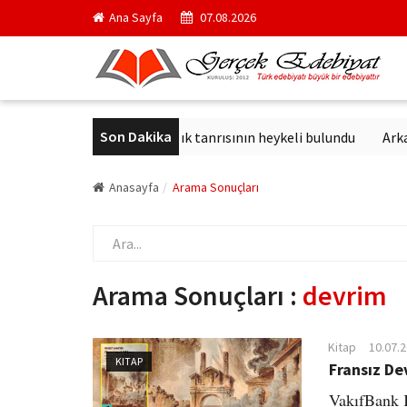
Ana Sayfa
07.08.2026
Son Dakika
l başkanı oldu
Sağlık tanrısının heykeli bulundu
Arkanda yü
Anasayfa
Arama Sonuçları
Arama Sonuçları :
devrim
Kitap
10.07.
KITAP
Fransız De
VakıfBank K