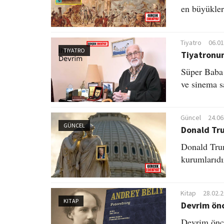
en büyükler
Tiyatro
06.01
TIYATRO
Tiyatronun
Süper Baba 
ve sinema s
Güncel
24.06
GÜNCEL
Donald Tru
Donald Trum
kurumlarıdı
Kitap
28.02.
KITAP
Devrim önc
Devrim önce