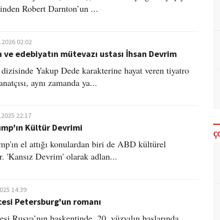
inden Robert Darnton’un ...
.2026 02:02
 ve edebiyatın mütevazı ustası İhsan Devrim
dizisinde Yakup Dede karakterine hayat veren tiyatro
anatçısı, aynı zamanda ya...
.2025 22:17
mp'ın Kültür Devrimi
Ç
p'ın el attığı konulardan biri de ABD kültürel
r. 'Kansız Devrim' olarak adlan...
2025 14:39
esi Petersburg'un romanı
si Rusya’nın başkentinde, 20. yüzyılın başlarında