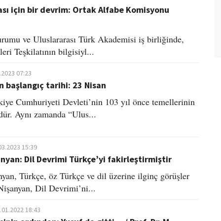
sı için bir devrim: Ortak Alfabe Komisyonu
rumu ve Uluslararası Türk Akademisi iş birliğinde,
eri Teşkilatının bilgisiyl...
.2023 07:23
n başlangıç tarihi: 23 Nisan
iye Cumhuriyeti Devleti’nin 103 yıl önce temellerinin
ndür. Aynı zamanda “Ulus...
03.2023 15:39
nyan: Dil Devrimi Türkçe’yi fakirleştirmiştir
yan, Türkçe, öz Türkçe ve dil üzerine ilginç görüşler
Nişanyan, Dil Devrimi’ni...
.01.2022 18:43