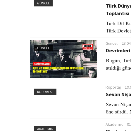
GÜNCEL
Türk Dünya
Toplantısı
Türk Dil Ku
Türk Devletl
Güncel
23.04
GÜNCEL
Devrimleri
Bugün, Türk
atıldığı gü
Röportaj
19.
RÖPORTAJ
Sevan Nişa
Sevan Nişan
öne sürdü. 
Akademik
01
AKADEMIK