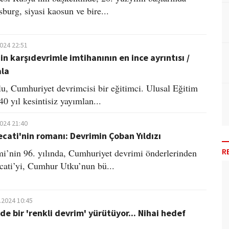
burg, siyasi kaosun ve bire...
2024 22:51
in karşıdevrimle imtihanının en ince ayrıntısı /
ala
, Cumhuriyet devrimcisi bir eğitimci. Ulusal Eğitim
0 yıl kesintisiz yayımlan...
2024 21:40
cati'nin romanı: Devrimin Çoban Yıldızı
R
i’nin 96. yılında, Cumhuriyet devrimi önderlerinden
ati’yi, Cumhur Utku’nun bü...
.2024 10:45
de bir 'renkli devrim' yürütüyor... Nihai hedef