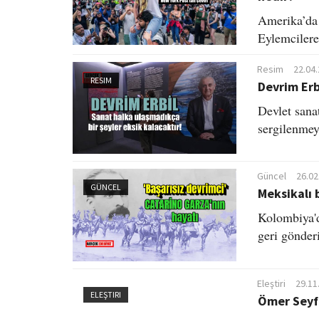
Amerika’da 
Eylemcilere
Resim
22.04
RESIM
Devrim Erbi
Devlet sana
sergilenmeye
Güncel
26.02
GÜNCEL
Meksikalı 
Kolombiya'd
geri gönderi
Eleştiri
29.11
ELEŞTIRI
Ömer Seyfe