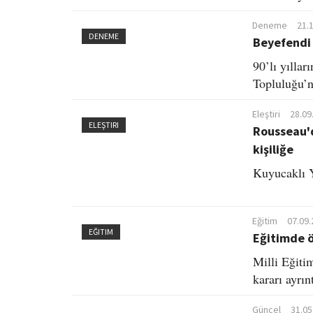
Deneme
21.
DENEME
Beyefendi 
90’lı yılla
Topluluğu’n
Eleştiri
28.09
ELEŞTIRI
Rousseau'd
kişiliğe
Kuyucaklı 
Eğitim
07.09.
EĞITIM
Eğitimde ö
Milli Eğiti
kararı ayrın
Güncel
31.05