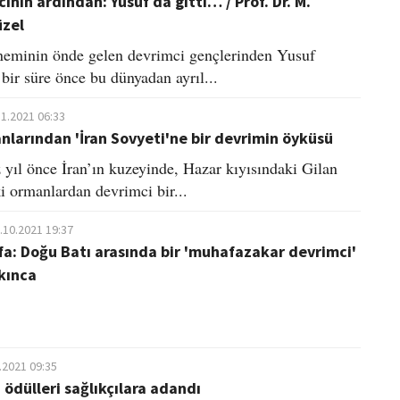
inin ardından: Yusuf da gitti… / Prof. Dr. M.
zel
neminin önde gelen devrimci gençlerinden Yusuf
 bir süre önce bu dünyadan ayrıl...
11.2021 06:33
nlarından 'İran Sovyeti'ne bir devrimin öyküsü
yıl önce İran’ın kuzeyinde, Hazar kıyısındaki Gilan
i ormanlardan devrimci bir...
.10.2021 19:37
a: Doğu Batı arasında bir 'muhafazakar devrimci'
akınca
.2021 09:35
 ödülleri sağlıkçılara adandı