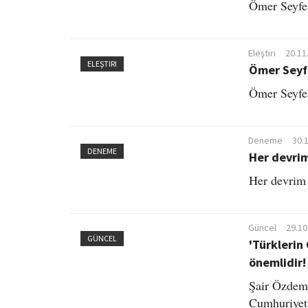
Ömer Seyfet
Eleştiri
20.11
ELEŞTIRI
Ömer Seyfe
Ömer Seyfet
Deneme
30.
DENEME
Her devrim
Her devrim 
Güncel
29.10
GÜNCEL
'Türklerin
önemlidir!
Şair Özdemi
Cumhuriyeti,