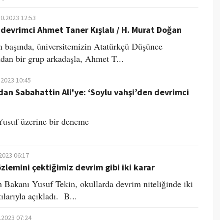
10.2023 12:53
devrimci Ahmet Taner Kışlalı / H. Murat Doğan
rın başında, üniversitemizin Atatürkçü Düşünce
dan bir grup arkadaşla, Ahmet T...
.2023 10:45
an Sabahattin Ali'ye: ‘Soylu vahşi’den devrimci
Yusuf üzerine bir deneme
2023 06:17
zlemini çektiğimiz devrim gibi iki karar
m Bakanı Yusuf Tekin, okullarda devrim niteliğinde iki
tılarıyla açıkladı. B...
.2023 07:24