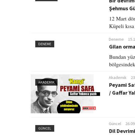
Bir devrimc
Şehmus Gü
12 Mart dö
Küpeli kısa
Deneme
15.
DENEME
Gilan orma
Bundan yüz 
bölgesindek
Akademik
23
AKADEMIK
Peyami Saf
/ Gaffar Y
Güncel
26.09
GÜNCEL
Dil Devrimi