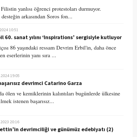
Filistin yanlısı öğrenci protestoları durmuyor.
 desteğin arkasından Soros fon...
.2024 10:51
l 60. sanat yılını ‘Inspirations’ sergisiyle kutluyor
tçısı 86 yaşındaki ressam Devrim Erbil'in, daha önce
n eserlerinin yanı sıra ...
.2024 19:05
başarısız devrimci Catarino Garza
a ölen ve kemiklerinin kalıntıları bugünlerde ülkesine
lmek istenen başarısız...
.2023 20:16
ttin’in devrimciliği ve günümüz edebiyatı (2)