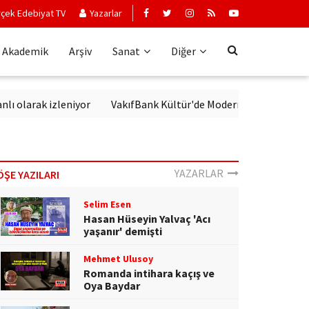
çek Edebiyat TV
Yazarlar
Akademik
Arşiv
Sanat
Diğer
rak izleniyor
VakıfBank Kültür'de Modern Alman Edebiyatı
YAZARLAR
ÖŞE YAZILARI
Selim Esen
Hasan Hüseyin Yalvaç 'Acı
yaşanır' demişti
Mehmet Ulusoy
Romanda intihara kaçış ve
Oya Baydar