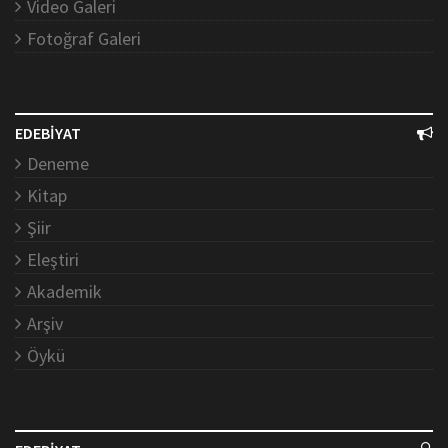
Video Galeri
Fotoğraf Galeri
EDEBİYAT
Deneme
Kitap
Şiir
Eleştiri
Akademik
Arşiv
Öykü