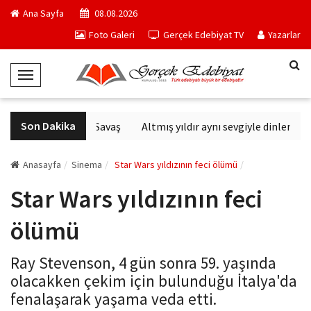
Ana Sayfa
08.08.2026
Foto Galeri
Gerçek Edebiyat TV
Yazarlar
T
o
g
Son Dakika
Altıncı Nesil Savaş
Altmış yıldır aynı sevgiyle dinlenen s
g
l
e
Anasayfa
Sinema
Star Wars yıldızının feci ölümü
N
Star Wars yıldızının feci
a
v
ölümü
i
g
Ray Stevenson, 4 gün sonra 59. yaşında
a
olacakken çekim için bulunduğu İtalya'da
t
fenalaşarak yaşama veda etti.
i