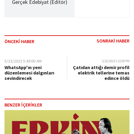
Gerçek Edebiyat (Editör)
SONRAKİ HABER
ÖNCEKİ HABER
5/23/2023 5:49:00 AM
5/22/2023 5:22:00 PM
WhatsApp'ın yeni
Çatıdan attığı demir profil
düzenlemesi dalgınları
elektrik tellerine temas
sevindirecek
edince öldü
BENZER İÇERİKLER