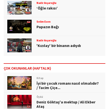
Nadir Avşaroğlu
‘Öğle rakısı’
Selim Esen
Papazın Bağı
Nadir Avşaroğlu
'Kızılay' bir binanın adıydı
ÇOK OKUNANLAR (HAFTALIK)
Kitap
İyi bir çocuk romanı nasıl olmalıdır?
/ Tacim Çiçe...
Öykü
Deniz Göktaş'a mektup / Ali Ekber
Ataş