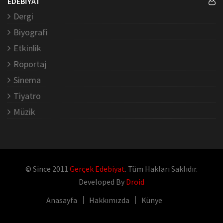
EDEBİYAT
Dergi
Biyografi
Etkinlik
Röportaj
Sinema
Tiyatro
Müzik
© Since 2011
Gerçek Edebiyat
. Tüm Hakları Saklıdır.
Developed By
Droid
Anasayfa
Hakkımızda
Künye