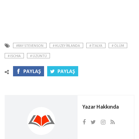
#RAY STEVENSON
# KUZEY İRLANDA
# İTALYA
# ÖLÜM
# ISCHIA
# ÜZÜNTÜ
Yazar Hakkında