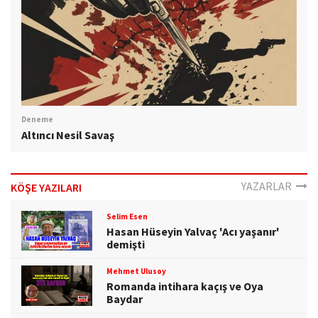
Deneme
Altıncı Nesil Savaş
YAZARLAR
KÖŞE YAZILARI
Selim Esen
Hasan Hüseyin Yalvaç 'Acı yaşanır'
demişti
Mehmet Ulusoy
Romanda intihara kaçış ve Oya
Baydar