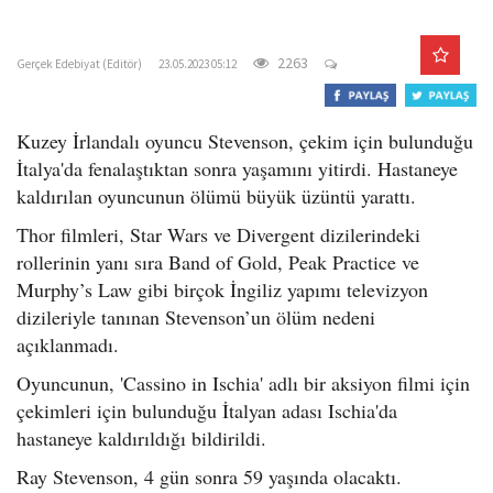
o
gercekedebiyat.com
n
2263
Gerçek Edebiyat (Editör)
23.05.2023 05:12
Kuzey İrlandalı oyuncu Stevenson, çekim için bulunduğu
İtalya'da fenalaştıktan sonra yaşamını yitirdi. Hastaneye
kaldırılan oyuncunun ölümü büyük üzüntü yarattı.
Thor filmleri, Star Wars ve Divergent dizilerindeki
rollerinin yanı sıra Band of Gold, Peak Practice ve
Murphy’s Law gibi birçok İngiliz yapımı televizyon
dizileriyle tanınan Stevenson’un ölüm nedeni
açıklanmadı.
Oyuncunun, 'Cassino in Ischia' adlı bir aksiyon filmi için
çekimleri için bulunduğu İtalyan adası Ischia'da
hastaneye kaldırıldığı bildirildi.
Ray Stevenson, 4 gün sonra 59 yaşında olacaktı.