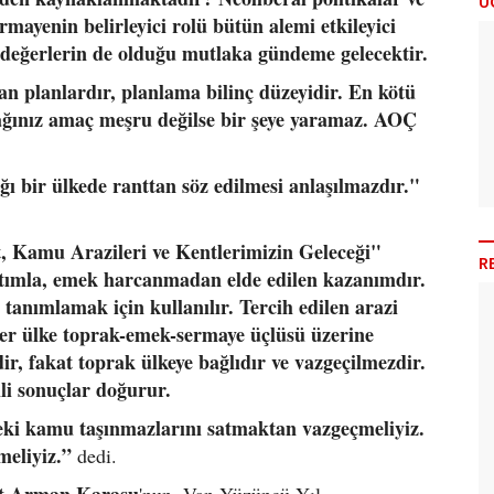
Ü
rmayenin belirleyici rolü bütün alemi etkileyici
 değerlerin de olduğu mutlaka gündeme gelecektir.
yan planlardır, planlama bilinç düzeyidir. En kötü
acağınız amaç meşru değilse bir şeye yaramaz. AOÇ
ı bir ülkede ranttan söz edilmesi anlaşılmazdır."
, Kamu Arazileri ve Kentlerimizin Geleceği"
R
atımla, emek harcanmadan elde edilen kazanımdır.
anımlamak için kullanılır. Tercih edilen arazi
. Her ülke toprak-emek-sermaye üçlüsü üzerine
r, fakat toprak ülkeye bağlıdır ve vazgeçilmezdir.
li sonuçlar doğurur.
eki kamu taşınmazlarını satmaktan vazgeçmeliyiz.
meliyiz.”
dedi.
at Arman Karasu
'nun, Van Yüzüncü Yıl