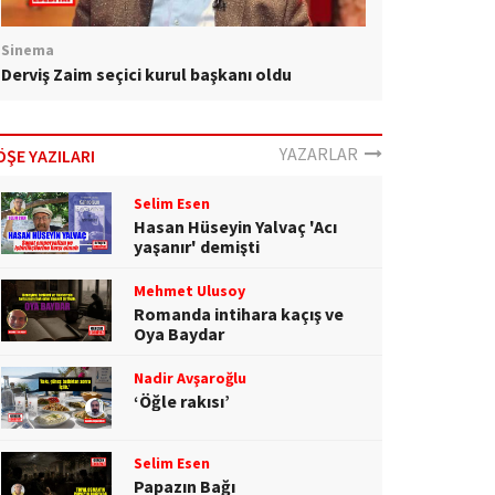
Sinema
Derviş Zaim seçici kurul başkanı oldu
YAZARLAR
ÖŞE YAZILARI
Selim Esen
Hasan Hüseyin Yalvaç 'Acı
yaşanır' demişti
Mehmet Ulusoy
Romanda intihara kaçış ve
Oya Baydar
Nadir Avşaroğlu
‘Öğle rakısı’
Selim Esen
Papazın Bağı