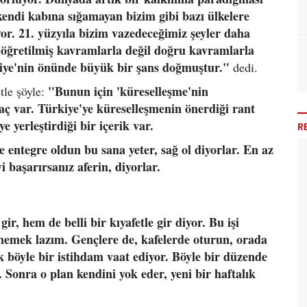
endi kabına sığamayan bizim gibi bazı ülkelere
or. 21. yüzyıla bizim vazedeceğimiz şeyler daha
p öğretilmiş kavramlarla değil doğru kavramlarla
rkiye'nin önünde büyük bir şans doğmuştur."
dedi.
"Bunun için 'küreselleşme'nin
tle şöyle:
yaç var. Türkiye'ye küreselleşmenin önerdiği rant
e yerleştirdiği bir içerik var.
R
ye entegre oldun bu sana yeter, sağ ol diyorlar. En az
i başarırsanız aferin, diyorlar.
r, hem de belli bir kıyafetle gir diyor. Bu işi
ünmemek lazım. Gençlere de, kafelerde oturun, orada
k böyle bir istihdam vaat ediyor. Böyle bir düzende
. Sonra o plan kendini yok eder, yeni bir haftalık