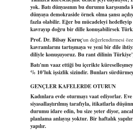
yok. Batı dünyasının bu durumu karşısında k
dünyaya demokraside örnek olma şansı açılıy
fazla olabilir. Eğer bu mücadeleyi hedefleyi
kavrayıp doğru bir dille konuşabilirsek Tü
Prof. Dr. Bilsay Kuruç
'un değerlendirmesi öze
kavramlarını tartışmaya ve yeni bir dile ihti
diliyle konuşuyoruz. Bu rant dilinin Türkiye'y
Batı'nın vaaz ettiği bu içerikte küreselleşme
% 10’luk işsizlik sizindir. Bunları sürdürmey
GENÇLER KAFELERDE OTURUN
Kadınlara evde oturmayı vaat ediyorlar. Eve gi
siyasallaştırılmış tarafıyla, itikatlarla düş
durumu idare edin, bu size yeter diyor, anca
planlama anlayışı yoktur. Bir haftalık yapılır
yapılır.