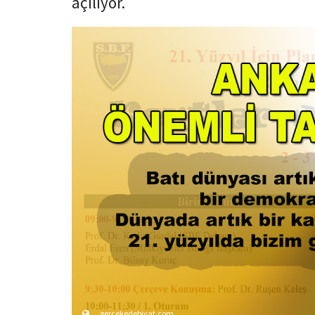
açılıyor.
gercekedebiyat.com