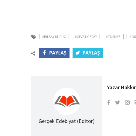
#BILSAY KURUÇ
#CEVAT GERAY
#TÜRKIYE
#ÖR
Yazar Hakkı
Gerçek Edebiyat (Editör)