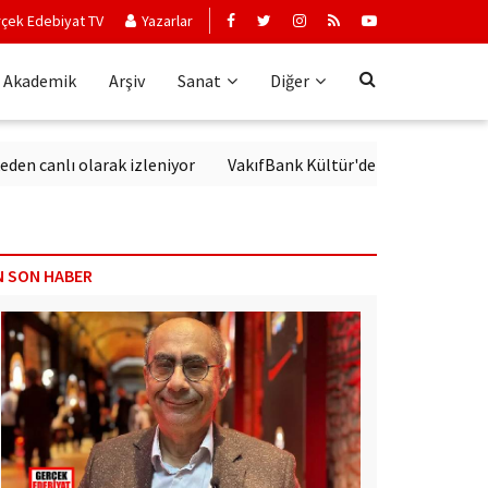
çek Edebiyat TV
Yazarlar
Akademik
Arşiv
Sanat
Diğer
lı olarak izleniyor
VakıfBank Kültür'de Modern Alman Edebiya
N SON HABER