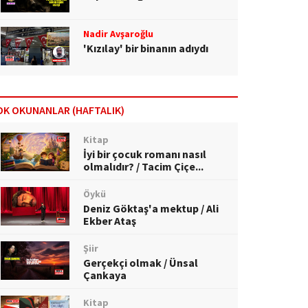
Nadir Avşaroğlu
'Kızılay' bir binanın adıydı
OK OKUNANLAR (HAFTALIK)
Kitap
İyi bir çocuk romanı nasıl
olmalıdır? / Tacim Çiçe...
Öykü
Deniz Göktaş'a mektup / Ali
Ekber Ataş
Şiir
Gerçekçi olmak / Ünsal
Çankaya
Kitap