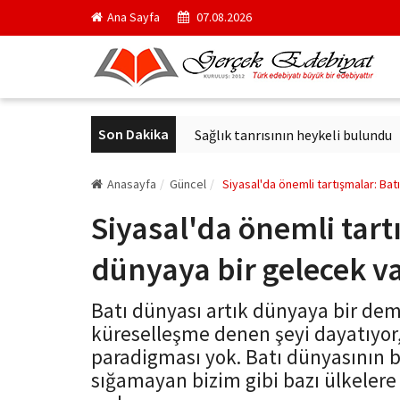
Ana Sayfa
07.08.2026
Son Dakika
i kurul başkanı oldu
Sağlık tanrısının heykeli bulundu
Arka
Anasayfa
Güncel
Siyasal'da önemli tartışmalar: Bat
Siyasal'da önemli tart
dünyaya bir gelecek v
Batı dünyası artık dünyaya bir demo
küreselleşme denen şeyi dayatıyor,
paradigması yok. Batı dünyasının 
sığamayan bizim gibi bazı ülkeler