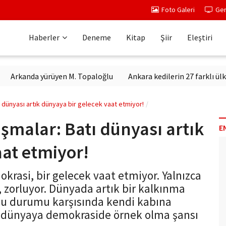
Foto Galeri
Ger
Haberler
Deneme
Kitap
Şiir
Eleştiri
nda yürüyen M. Topaloğlu
Ankara kedilerin 27 farklı ülkeden can
ı dünyası artık dünyaya bir gelecek vaat etmiyor!
ışmalar: Batı dünyası artık
E
aat etmiyor!
krasi, bir gelecek vaat etmiyor. Yalnızca
 zorluyor. Dünyada artık bir kalkınma
bu durumu karşısında kendi kabına
e dünyaya demokraside örnek olma şansı