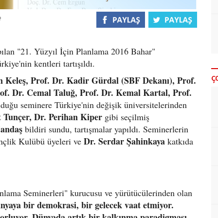
apılan "21. Yüzyıl İçin Planlama 2016 Bahar"
kiye'nin kentleri tartışıldı.
Ç
n Keleş, Prof. Dr. Kadir Gürdal (SBF Dekanı), Prof.
f. Dr. Cemal Taluğ, Prof. Dr. Kemal Kartal, Prof.
lduğu seminere Türkiye'nin değişik üniversitelerinden
 Tunçer, Dr. Perihan Kiper
gibi seçilmiş
Candaş
bildiri sundu, tartışmalar yapıldı. Seminerlerin
Dr. Serdar Şahinkaya
çlik Kulübü üyeleri ve
katkıda
lanlama Seminerleri" kurucusu ve yürütücülerinden olan
nyaya bir demokrasi, bir gelecek vaat etmiyor.
 zorluyor. Dünyada artık bir kalkınma paradigması