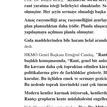
rant yaratma isteği belirleyici olmaktadır. Se
olmuştur. Her şeyin sermaye olmadığı başka
Amaç rasyonelliği araç rasyonelliğini ayarla
plan plansızlıktan daha iyidir. Planla ulaş
yapılaşmaya açılması planla olmuştur.
Gıda maddelerinden bile haram helal arandığ
dedi.
"Rant
HKMO Genel Başkanı Ertuğrul Candaş,
başlıklı konuşmasında, “Rant, genel bir anl
Bu kavram daha çok topraktan edinilen kârı t
politikalarına göre de farklılıklar gösterir
kurulur. Bu üçlüden emek ve sermaye gezicidi
Bu nedenle toprak üzerindeki rant çok önem
Modern kentler kurmak istiyorsak, kentlerd
Rantçı grupların kente müdahalesini engelle
Doç. Dr. Mith
Urfa Harran Üniversitesi'nden