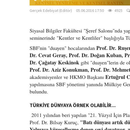
Gerçek Edebiyat (Editör)
05.06.2016 17:50
4925
Siyasal Bilgiler Fakültesi "Şeref Salonu"nda y
seminerinde "Kentler ve Kentliler" başlığıyla Tür
Prof. Dr. Ruşe
SBF'nin "duayen" hocalarından
Dr. Cevat Geray, Prof. Dr. Doğan Kuban, Pro
Dr. Çağatay Keskinok
gibi "duayen"lerin de o
Prof. Dr. Aziz Konukman, Prof. Dr. Mehmet
Ertuğrul 
akademisyenler ve HKMO Başkanı
yapılmasına SBF yönetimi yanında Mülkiye Gen
bulundu.
TÜRKİYE DÜNYAYA ÖRNEK OLABİLİR...
2011 yılından beri yapılan "21. Yüzyıl İçin P
"Batı dünyası artık dü
Prof. Dr. Bilsay Kuruç,
Yalnızca küreselleşme denen şeyi dayatıyor,