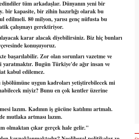
 edindiler tüm arkadaşlar. Dünyanın yeni bir
 bir kapasite, bir zihin hazırlığı olarak bu
 edilmeli. 80 milyon, yarısı genç nüfusta bu
atik çalışmayı gerektiriyor.
ayacak karar alacak diyebilirsiniz. Biz hiç bunları
rçevesinde konuşuyoruz.
te başarılabilir. Zor olan sorunları vazetme ve
 yaratmaktır. Bugün Türkiye'de ağır insan ve
yiat kabul edilemez.
işbölümüne uygun kadroları yetiştirebilecek mi
nabilecek miyiz? Bunu en çok kentler üzerine
mesi lazım. Kadının iş gücüne katılımı artmalı.
nde mutlaka artması lazım.
m olmaktan çıkar gerçek hale gelir."
den kaynaklanmaktadır? Neoliberal politikalar ve