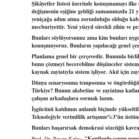
Şikâyetler listesi üzerinde konuşmamayı ilke
değişmenin eşiğine geldiği zamanımızda 21 yy.
yeniçağa adım atma zorunluluğu olduğu kabul
mecburiyettir. Yeni yüzyıl sürekli zihin ve pr
Bunları söylüyorsunuz ama kim bunları uygul
konuşmuyoruz. Bunların yapılacağı genel çe
Planlama genel bir çerçevedir. Bununla birlik
bunu çözmeyi becerebilme düşünceler sistemi
kaynak zayiatıyla sistem işliyor. Akıl için za
Dünya senaryosuna temposuna ve öngördüğü 
Türkiye? Bunun akıbetine ve zayiatına katla
çalışan arkadaşlara sormak lazım.
İşgücünü katılımın anlamlı biçimde yükseltil
Teknolojiyle verimlilik artışının%3’ün üstü
Bunları başarırsak demokrasi sözcüğü kavra
"Kentlerde sorun nere
Prof. Dr. Ruşen Keleş,