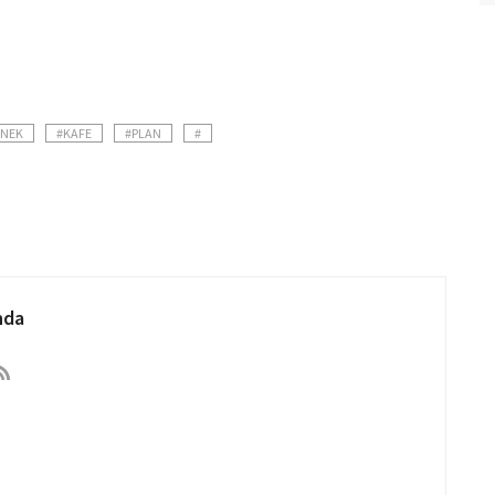
NEK
#KAFE
#PLAN
#
nda