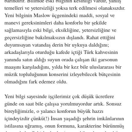
barındırır. Bilimde eski bilginin kesinliği vardır, yanlış
temelleri ve yetersizliği yoksa terk edilmesi olanaksızdır.
Yeni bilginin Maslow üçgenindeki maddi, sosyal ve
manevi gereksinimleri daha konforlu bir şekilde
sağlamasıyla eski bilgi, eksikliğine, yetersizliğine ve
geçersizliğine bakılmaksızın dışlandı. Rahat ettiğini
duyumsayan vatandaş derin bir uykuya daldığını;
arkadaşlarıyla oturduğu kafede içtiği Türk kahvesinin
yanında satın aldığı suyun orada çalışan iki garsonun
maaşını karşıladığını, yılda bir kez bile uluslararası bir
müzik topluluğunun konserini izleyebilecek bütçesinin
olmadığını fark edemez oldu.
Yeni bilgi sayesinde işçilerimiz çok düşük ücretlere
günde on saat bile çalışsa yorulmuyordur artık. Sonsuz
bireyliğimizle, o yalancı konforun büyük hazzı
içindeyizdir çünkü(!) İnsan yaşadığı şehrin imkânlarının
istilasına uğramış, onun formuna, karakterine bürünmüş