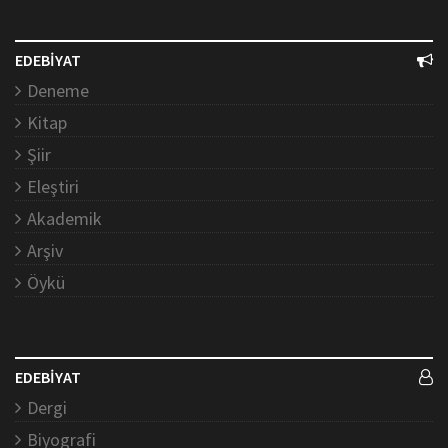
EDEBİYAT
Deneme
Kitap
Şiir
Eleştiri
Akademik
Arşiv
Öykü
EDEBİYAT
Dergi
Biyografi