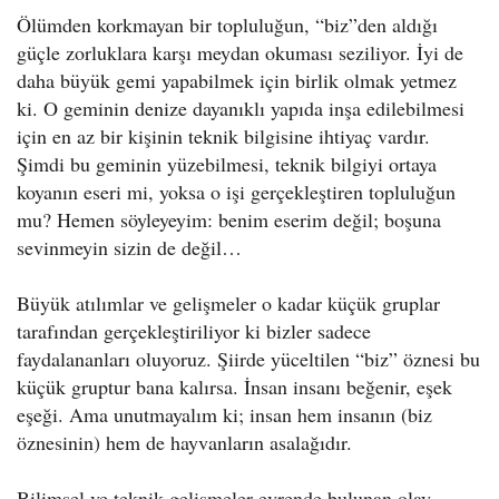
Ölümden korkmayan bir topluluğun, “biz”den aldığı
güçle zorluklara karşı meydan okuması seziliyor. İyi de
daha büyük gemi yapabilmek için birlik olmak yetmez
ki. O geminin denize dayanıklı yapıda inşa edilebilmesi
için en az bir kişinin teknik bilgisine ihtiyaç vardır.
Şimdi bu geminin yüzebilmesi, teknik bilgiyi ortaya
koyanın eseri mi, yoksa o işi gerçekleştiren topluluğun
mu? Hemen söyleyeyim: benim eserim değil; boşuna
sevinmeyin sizin de değil…
Büyük atılımlar ve gelişmeler o kadar küçük gruplar
tarafından gerçekleştiriliyor ki bizler sadece
faydalananları oluyoruz. Şiirde yüceltilen “biz” öznesi bu
küçük gruptur bana kalırsa. İnsan insanı beğenir, eşek
eşeği. Ama unutmayalım ki; insan hem insanın (biz
öznesinin) hem de hayvanların asalağıdır.
Bilimsel ve teknik gelişmeler evrende bulunan olay,