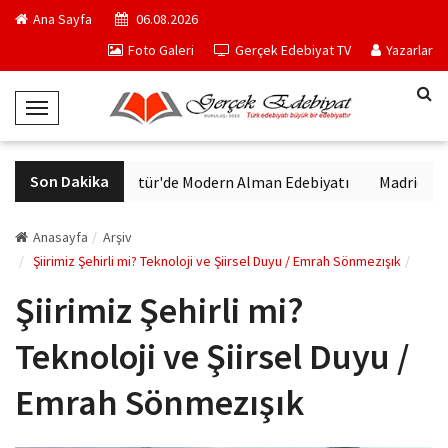
Ana Sayfa
06.08.2026
Foto Galeri
Gerçek Edebiyat TV
Yazarlar
T
o
g
Son Dakika
VakıfBank Kültür'de Modern Alman Edebiyatı
Madrid Müzesi
g
l
e
Anasayfa
Arşiv
N
Şiirimiz Şehirli mi? Teknoloji ve Şiirsel Duyu / Emrah Sönmezışık
a
Şiirimiz Şehirli mi?
v
i
Teknoloji ve Şiirsel Duyu /
g
a
Emrah Sönmezışık
t
i