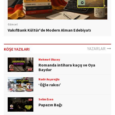
Güncel
VakıfBank Kültür'de Modern Alman Edebiyatı
YAZARLAR
KÖŞE YAZILARI
Mehmet Ulusoy
Romanda intihara kaçış ve Oya
Baydar
Nadir Avşaroğlu
‘Öğle rakısı’
Selim Esen
Papazın Bağı