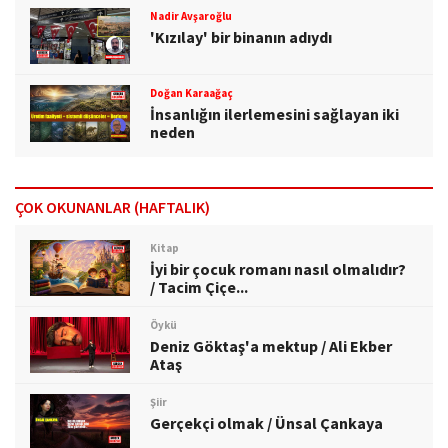
Nadir Avşaroğlu
'Kızılay' bir binanın adıydı
Doğan Karaağaç
İnsanlığın ilerlemesini sağlayan iki
neden
ÇOK OKUNANLAR (HAFTALIK)
Kitap
İyi bir çocuk romanı nasıl olmalıdır?
/ Tacim Çiçe...
Öykü
Deniz Göktaş'a mektup / Ali Ekber
Ataş
Şiir
Gerçekçi olmak / Ünsal Çankaya