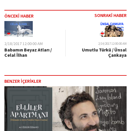
SONRAKİ HABER
ÖNCEKİ HABER
2/18/2017 12:00:00 AM
2/14/2017 12:00:00 AM
Babamın Beyaz Atları /
Umutlu Türkü / Ünsal
Celal İlhan
Çankaya
BENZER İÇERİKLER