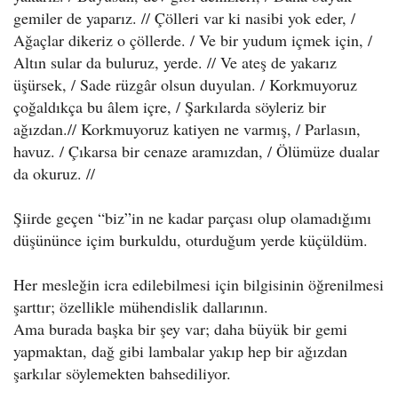
gemiler de yaparız. // Çölleri var ki nasibi yok eder, /
Ağaçlar dikeriz o çöllerde. / Ve bir yudum içmek için, /
Altın sular da buluruz, yerde. // Ve ateş de yakarız
üşürsek, / Sade rüzgâr olsun duyulan. / Korkmuyoruz
çoğaldıkça bu âlem içre, / Şarkılarda söyleriz bir
ağızdan.// Korkmuyoruz katiyen ne varmış, / Parlasın,
havuz. / Çıkarsa bir cenaze aramızdan, / Ölümüze dualar
da okuruz. //
Şiirde geçen “biz”in ne kadar parçası olup olamadığımı
düşününce içim burkuldu, oturduğum yerde küçüldüm.
Her mesleğin icra edilebilmesi için bilgisinin öğrenilmesi
şarttır; özellikle mühendislik dallarının.
Ama burada başka bir şey var; daha büyük bir gemi
yapmaktan, dağ gibi lambalar yakıp hep bir ağızdan
şarkılar söylemekten bahsediliyor.