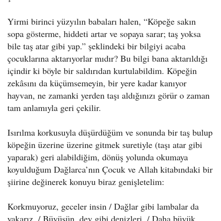
Yirmi birinci yüzyılın babaları halen, “Köpeğe sakın
sopa gösterme, hiddeti artar ve sopaya sarar; taş yoksa
bile taş atar gibi yap.” şeklindeki bir bilgiyi acaba
çocuklarına aktarıyorlar mıdır? Bu bilgi bana aktarıldığı
içindir ki böyle bir saldırıdan kurtulabildim. Köpeğin
zekâsını da küçümsemeyin, bir yere kadar kanıyor
hayvan, ne zamanki yerden taşı aldığınızı görür o zaman
tam anlamıyla geri çekilir.
Isırılma korkusuyla düşürdüğüm ve sonunda bir taş bulup
köpeğin üzerine üzerine gitmek suretiyle (taşı atar gibi
yaparak) geri alabildiğim, dönüş yolunda okumaya
koyulduğum Dağlarca’nın Çocuk ve Allah kitabındaki bir
şiirine değinerek konuyu biraz genişletelim:
Korkmuyoruz, geceler insin / Dağlar gibi lambalar da
yakarız. / Büyüsün, dev gibi denizleri, / Daha büyük