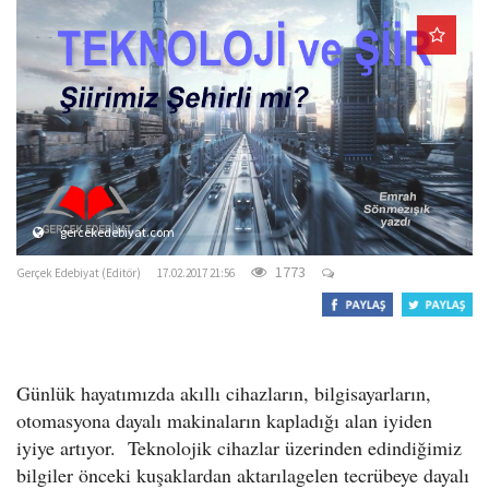
o
n
gercekedebiyat.com
1773
Gerçek Edebiyat (Editör)
17.02.2017 21:56
Günlük hayatımızda akıllı cihazların, bilgisayarların,
otomasyona dayalı makinaların kapladığı alan iyiden
iyiye artıyor. Teknolojik cihazlar üzerinden edindiğimiz
bilgiler önceki kuşaklardan aktarılagelen tecrübeye dayalı