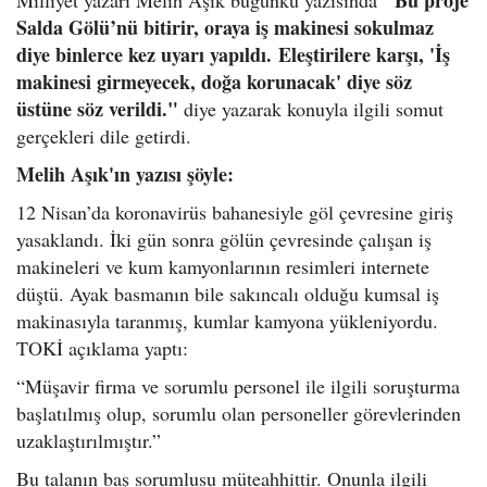
"Bu proje
Milliyet yazarı Melih Aşık bugünkü yazısında
Salda Gölü’nü bitirir, oraya iş makinesi sokulmaz
diye binlerce kez uyarı yapıldı.
Eleştirilere karşı, 'İş
makinesi girmeyecek, doğa korunacak' diye söz
üstüne söz verildi."
diye yazarak konuyla ilgili somut
gerçekleri dile getirdi.
Melih Aşık'ın yazısı şöyle:
12 Nisan’da koronavirüs bahanesiyle göl çevresine giriş
yasaklandı. İki gün sonra gölün çevresinde çalışan iş
makineleri ve kum kamyonlarının resimleri internete
düştü. Ayak basmanın bile sakıncalı olduğu kumsal iş
makinasıyla taranmış, kumlar kamyona yükleniyordu.
TOKİ açıklama yaptı:
“Müşavir firma ve sorumlu personel ile ilgili soruşturma
başlatılmış olup, sorumlu olan personeller görevlerinden
uzaklaştırılmıştır.”
Bu talanın baş sorumlusu müteahhittir. Onunla ilgili