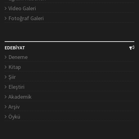
Video Galeri
Fotoğraf Galeri
EDEBİYAT
Deneme
Kitap
Şiir
Eleştiri
Akademik
Arşiv
Öykü