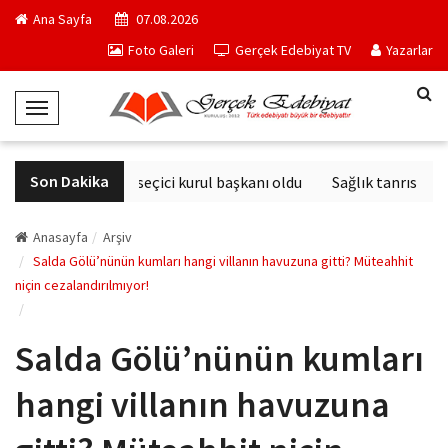
Ana Sayfa
07.08.2026
Foto Galeri
Gerçek Edebiyat TV
Yazarlar
T
o
g
Son Dakika
Derviş Zaim seçici kurul başkanı oldu
Sağlık tanrısının 
g
l
e
Anasayfa
Arşiv
N
Salda Gölü’nünün kumları hangi villanın havuzuna gitti? Müteahhit
niçin cezalandırılmıyor!
a
v
i
Salda Gölü’nünün kumları
g
a
hangi villanın havuzuna
t
i