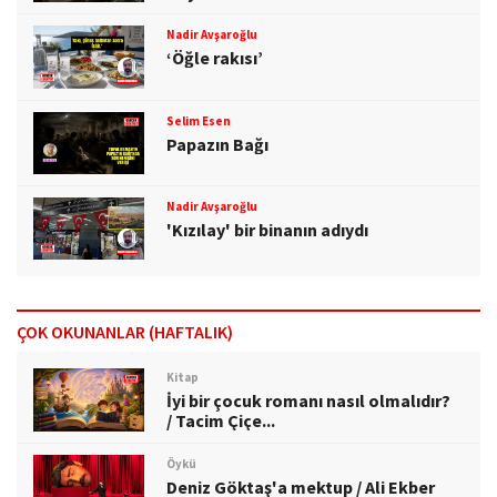
Nadir Avşaroğlu
‘Öğle rakısı’
Selim Esen
Papazın Bağı
Nadir Avşaroğlu
'Kızılay' bir binanın adıydı
ÇOK OKUNANLAR (HAFTALIK)
Kitap
İyi bir çocuk romanı nasıl olmalıdır?
/ Tacim Çiçe...
Öykü
Deniz Göktaş'a mektup / Ali Ekber