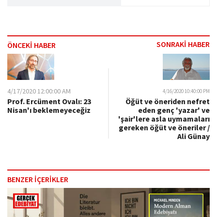
SONRAKİ HABER
ÖNCEKİ HABER
4/17/2020 12:00:00 AM
4/16/2020 10:40:00 PM
Prof. Ercüment Ovalı: 23
Öğüt ve öneriden nefret
Nisan'ı beklemeyeceğiz
eden genç 'yazar' ve
'şair'lere asla uymamaları
gereken öğüt ve öneriler /
Ali Günay
BENZER İÇERİKLER