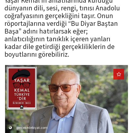
Yaşar Kemal’in anlatılarında kurduğu
o
dünyanın dili, sesi, rengi, tınısı Anadolu
n
coğrafyasının gerçekliğini taşır. Onun
röportajlarına verdiği “Bu Diyar Baştan
Başa” adını hatırlarsak eğer;
anlatıcılığının tanıklık içeren yanları
kadar dile getirdiği gerçekliliklerin de
boyutlarını görebiliriz.
gercekedebiyat.com