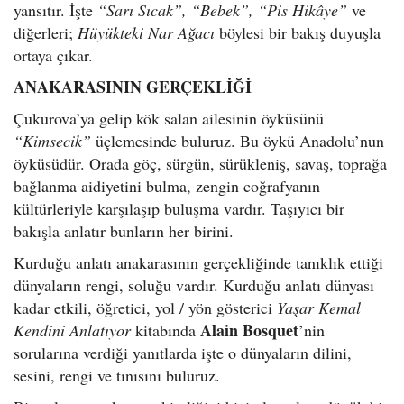
yansıtır. İşte
“Sarı Sıcak”, “Bebek”, “Pis Hikâye”
ve
diğerleri;
Hüyükteki Nar Ağacı
böylesi bir bakış duyuşla
ortaya çıkar.
ANAKARASININ GERÇEKLİĞİ
Çukurova’ya gelip kök salan ailesinin öyküsünü
“Kimsecik”
üçlemesinde buluruz. Bu öykü Anadolu’nun
öyküsüdür. Orada göç, sürgün, sürükleniş, savaş, toprağa
bağlanma aidiyetini bulma, zengin coğrafyanın
kültürleriyle karşılaşıp buluşma vardır. Taşıyıcı bir
bakışla anlatır bunların her birini.
Kurduğu anlatı anakarasının gerçekliğinde tanıklık ettiği
dünyaların rengi, soluğu vardır. Kurduğu anlatı dünyası
kadar etkili, öğretici, yol / yön gösterici
Yaşar Kemal
Alain Bosquet
Kendini Anlatıyor
kitabında
’nin
sorularına verdiği yanıtlarda işte o dünyaların dilini,
sesini, rengi ve tınısını buluruz.