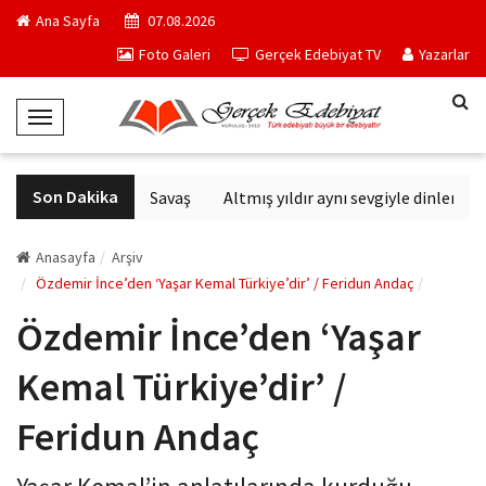
Ana Sayfa
07.08.2026
Foto Galeri
Gerçek Edebiyat TV
Yazarlar
T
o
g
Son Dakika
Altıncı Nesil Savaş
Altmış yıldır aynı sevgiyle dinlenen s
g
l
e
Anasayfa
Arşiv
N
Özdemir İnce’den ‘Yaşar Kemal Türkiye’dir’ / Feridun Andaç
a
Özdemir İnce’den ‘Yaşar
v
i
Kemal Türkiye’dir’ /
g
a
Feridun Andaç
t
i