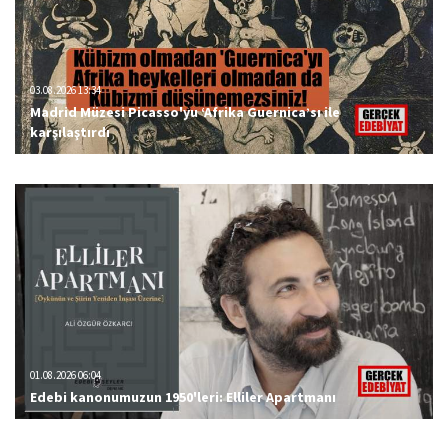
03.08.2026 13:34
Madrid Müzesi Picasso'yu ‘Afrika Guernica’sı ile
karşılaştırdı
01.08.2026 06:04
Edebi kanonumuzun 1950'leri: Elliler Apartmanı