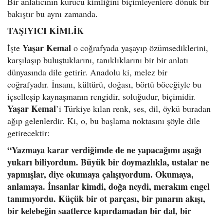
Bir anlatıcının kurucu kimliğini biçimleyenlere dönük bir
bakıştır bu aynı zamanda.
TAŞIYICI KİMLİK
Yaşar Kemal
İşte
o coğrafyada yaşayıp özümsediklerini,
karşılaşıp buluştuklarını, tanıklıklarını bir bir anlatı
dünyasında dile getirir. Anadolu ki, melez bir
coğrafyadır. İnsanı, kültürü, doğası, börtü böceğiyle bu
içselleşip kaynaşmanın rengidir, soluğudur, biçimidir.
Yaşar Kemal
’i Türkiye kılan renk, ses, dil, öykü buradan
ağıp gelenlerdir. Ki, o, bu başlama noktasını şöyle dile
getirecektir:
“Yazmaya karar verdiğimde de ne yapacağımı aşağı
yukarı biliyordum. Büyük bir doymazlıkla, ustalar ne
yapmışlar, diye okumaya çalışıyordum. Okumaya,
anlamaya. İnsanlar kimdi, doğa neydi, merakım engel
tanımıyordu. Küçük bir ot parçası, bir pınarın akışı,
bir kelebeğin saatlerce kıpırdamadan bir dal, bir