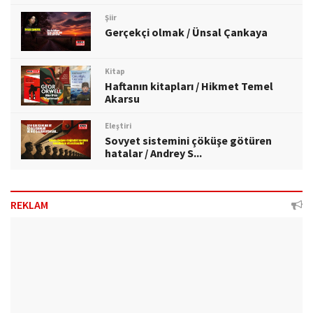
Şiir
Gerçekçi olmak / Ünsal Çankaya
Kitap
Haftanın kitapları / Hikmet Temel
Akarsu
Eleştiri
Sovyet sistemini çöküşe götüren
hatalar / Andrey S...
REKLAM