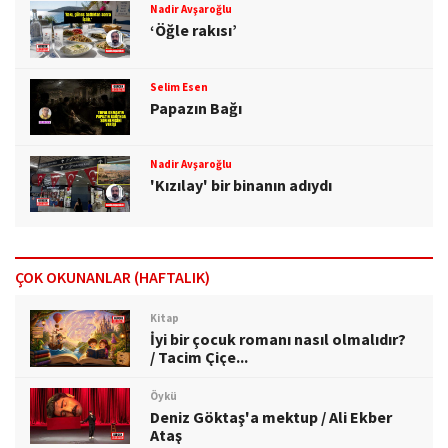
Nadir Avşaroğlu
‘Öğle rakısı’
Selim Esen
Papazın Bağı
Nadir Avşaroğlu
'Kızılay' bir binanın adıydı
ÇOK OKUNANLAR (HAFTALIK)
Kitap
İyi bir çocuk romanı nasıl olmalıdır?
/ Tacim Çiçe...
Öykü
Deniz Göktaş'a mektup / Ali Ekber
Ataş