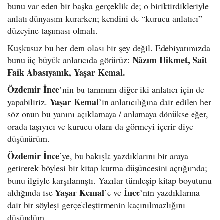
bunu var eden bir başka gerçeklik de; o biriktirdikleriyle
anlatı dünyasını kurarken; kendini de “kurucu anlatıcı”
düzeyine taşıması olmalı.
Kuşkusuz bu her dem olası bir şey değil. Edebiyatımızda
Nâzım Hikmet, Sait
bunu üç büyük anlatıcıda görürüz:
Faik Abasıyanık, Yaşar Kemal.
Özdemir İnce
’nin bu tanımını diğer iki anlatıcı için de
Yaşar Kemal
yapabiliriz.
’in anlatıcılığına dair edilen her
söz onun bu yanını açıklamaya / anlamaya dönükse eğer,
orada taşıyıcı ve kurucu olanı da görmeyi içerir diye
düşünürüm.
Özdemir İnce
’ye, bu bakışla yazdıklarını bir araya
getirerek böylesi bir kitap kurma düşüncesini açtığımda;
bunu ilgiyle karşılamıştı. Yazılar tümleşip kitap boyutunu
Yaşar Kemal
İnce
aldığında ise
’e ve
’nin yazdıklarına
dair bir söyleşi gerçekleştirmenin kaçınılmazlığını
düşündüm.