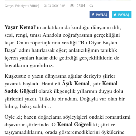
2364
Gerçek Edebiyat (Editör)
28.03.2020 19:03
Yaşar Kemal
’in anlatılarında kurduğu dünyanın dili,
sesi, rengi, tınısı Anadolu coğrafyasının gerçekliğini
taşır. Onun röportajlarına verdiği “Bu Diyar Baştan
Başa” adını hatırlarsak eğer; anlatıcılığının tanıklık
içeren yanları kadar dile getirdiği gerçekliliklerin de
boyutlarını görebiliriz.
Kuşkusuz o yazın dünyasına ağıtlar derleyip şiirler
Âşık Kemal
Kemal
yazarak başladı. Hemiteli
, şair
Sadık Göğceli
olarak ilkgençlik yıllarının duygu dolu
şiirlerini yazdı. Tutkulu bir adam. Doğayla var olan bir
bilinç, bakış sahibi…
Öyle ki; bazen doğaçlama söyleyişleri ondaki romantizmi
Kemal Göğceli
dışavurur şiirlerinde. O
ki; şiiri ve
taşıyamadıklarını, orada gösteremediklerini öykülerine