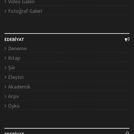
Video Galeri
Fotoğraf Galeri
EDEBİYAT
Deneme
Kitap
Şiir
Eleştiri
Akademik
Arşiv
Öykü