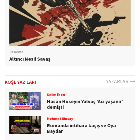
Deneme
Altıncı Nesil Savaş
YAZARLAR
KÖŞE YAZILARI
Selim Esen
Hasan Hüseyin Yalvaç 'Acı yaşanır'
demişti
Mehmet Ulusoy
Romanda intihara kaçış ve Oya
Baydar