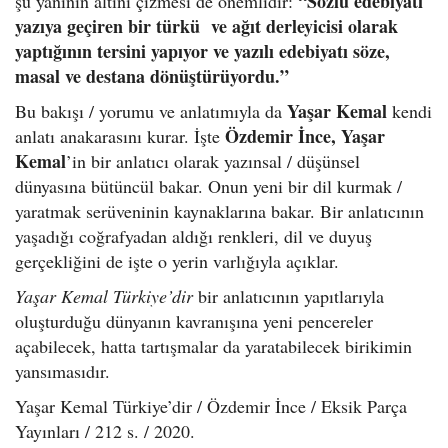
“Sözlü edebiyatı
şu yanının altını çizmesi de önemlidir:
yazıya geçiren bir türkü ve ağıt derleyicisi olarak
yaptığının tersini yapıyor ve yazılı edebiyatı söze,
masal ve destana dönüştürüyordu.”
Yaşar Kemal
Bu bakışı / yorumu ve anlatımıyla da
kendi
Özdemir İnce, Yaşar
anlatı anakarasını kurar. İşte
Kemal
’in bir anlatıcı olarak yazınsal / düşünsel
dünyasına bütüncül bakar. Onun yeni bir dil kurmak /
yaratmak serüveninin kaynaklarına bakar. Bir anlatıcının
yaşadığı coğrafyadan aldığı renkleri, dil ve duyuş
gerçekliğini de işte o yerin varlığıyla açıklar.
Yaşar Kemal Türkiye’dir
bir anlatıcının yapıtlarıyla
oluşturduğu dünyanın kavranışına yeni pencereler
açabilecek, hatta tartışmalar da yaratabilecek birikimin
yansımasıdır.
Yaşar Kemal Türkiye’dir / Özdemir İnce / Eksik Parça
Yayınları / 212 s. / 2020.