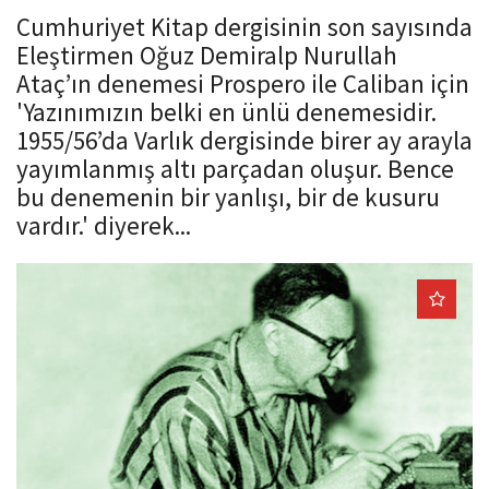
o
Cumhuriyet Kitap dergisinin son sayısında
n
Eleştirmen Oğuz Demiralp Nurullah
Ataç’ın denemesi Prospero ile Caliban için
'Yazınımızın belki en ünlü denemesidir.
1955/56’da Varlık dergisinde birer ay arayla
yayımlanmış altı parçadan oluşur. Bence
bu denemenin bir yanlışı, bir de kusuru
vardır.' diyerek...