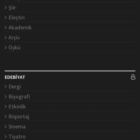
Şiir
Eleştiri
Akademik
Arşiv
Öykü
EDEBİYAT
Dergi
Biyografi
Etkinlik
Röportaj
Sinema
Tiyatro