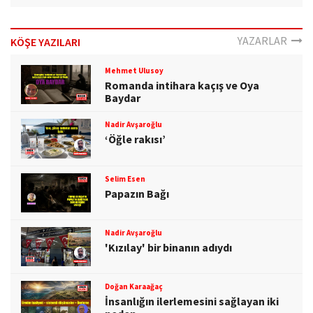
YAZARLAR
KÖŞE YAZILARI
Mehmet Ulusoy
Romanda intihara kaçış ve Oya
Baydar
Nadir Avşaroğlu
‘Öğle rakısı’
Selim Esen
Papazın Bağı
Nadir Avşaroğlu
'Kızılay' bir binanın adıydı
Doğan Karaağaç
İnsanlığın ilerlemesini sağlayan iki