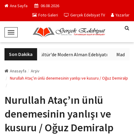
Ana Sayfa
06.08.2026
Foto Galeri
Gerçek Edebiyat TV
Yazarlar
T
o
g
Son Dakika
VakıfBank Kültür'de Modern Alman Edebiyatı
Madrid Müze
g
l
e
Anasayfa
Arşiv
N
Nurullah Ataç’ın ünlü denemesinin yanlışı ve kusuru / Oğuz Demiralp
a
v
Nurullah Ataç’ın ünlü
i
g
denemesinin yanlışı ve
a
t
kusuru / Oğuz Demiralp
i