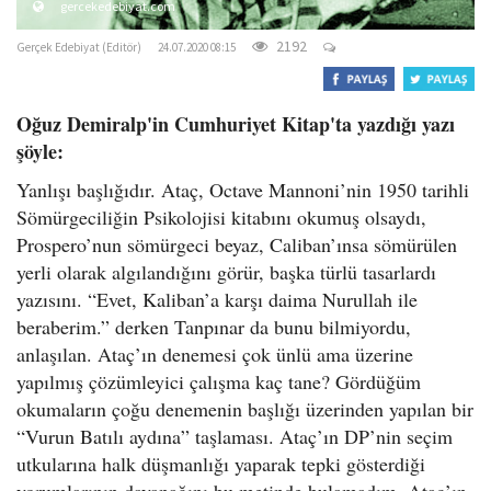
gercekedebiyat.com
2192
Gerçek Edebiyat (Editör)
24.07.2020 08:15
Oğuz Demiralp'in Cumhuriyet Kitap'ta yazdığı yazı
şöyle:
Yanlışı başlığıdır. Ataç, Octave Mannoni’nin 1950 tarihli
Sömürgeciliğin Psikolojisi kitabını okumuş olsaydı,
Prospero’nun sömürgeci beyaz, Caliban’ınsa sömürülen
yerli olarak algılandığını görür, başka türlü tasarlardı
yazısını. “Evet, Kaliban’a karşı daima Nurullah ile
beraberim.” derken Tanpınar da bunu bilmiyordu,
anlaşılan. Ataç’ın denemesi çok ünlü ama üzerine
yapılmış çözümleyici çalışma kaç tane? Gördüğüm
okumaların çoğu denemenin başlığı üzerinden yapılan bir
“Vurun Batılı aydına” taşlaması. Ataç’ın DP’nin seçim
utkularına halk düşmanlığı yaparak tepki gösterdiği