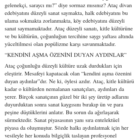
gelenekçi, saraycı mı?” diye sormaz mısınız? Ataç divan
edebiyatını düzeyli sanat saymakta, halk edebiyatını bu
ulama sokmakta zorlanmakta, köy edebiyatını düzeyli
sanat saymamaktadır. Ataç düzeyli sanatı, kitle kültürüne
ve bu kültürün, çoğunluğun tercihine saygı yaftası altında
yüceltilmesi olan popülizme karşı savunmaktadır.
“KENDİNİ AŞMA ÖZENİNİ DUYAN AYDINLAR”
Ataç çoğunluğu düzeyli kültüre uzak durdukları için
eleştirir. Mesafeyi kapatacak olan “kendini aşma özenini
duyan aydınlar”dır. Ne ki, öylesi azdır. Ataç, kitle kültürü
kadar o kültürden nemalanan sanatçıları, aydınları da
yerer. Birçok sanatçının güzel bir iki şey üretip adlarını
duyurduktan sonra sanat kaygısını bırakıp ün ve para
peşine düştüklerini anlatır. Bu sorun da ağırlaşarak
sürmektedir. Sanat piyasasının yanı sıra entelektüel
piyasa da oluşmuştur. Sözde halkı aydınlatmak için her
vesileyle her konuda bilgiçlik taslayan profesyonel