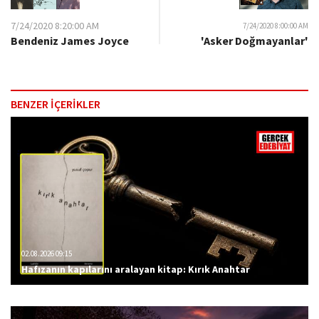
7/24/2020 8:20:00 AM
7/24/2020 8:00:00 AM
'Asker Doğmayanlar'
Bendeniz James Joyce
BENZER İÇERİKLER
02.08.2026 09:15
Hafızanın kapılarını aralayan kitap: Kırık Anahtar