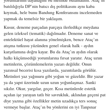
yorumlarının dayanağını bu metinde bulamadım. Ataç’ın
batılılığıyla DP’nin batıcı dış politikasını aynı kaba
koymak, hele bunu Bandung Konferansını incelemeden
yapmak da temelsiz bir yaklaşım.
Kusur, deneme parçadan parçaya ilerledikçe meydana
gelen izleksel (tematik) dağılmadır. Deneme sanat ve
entelektüel hayat alanına yönelmişken, bence Ataç’ın
atışma tutkusu yüzünden genel olarak halk - aydın
karşıtlamına doğru kayar. Bu da Ataç’ın aydın olarak
halkı küçümsediği yorumlarına fırsat yaratır. Ataç uzun
metinlerin, çözümlemelerin yazarı değildir. Onun
yazınsal becerisi kısa yazılarda, yazıntılarda görülür.
Metinleri yaz yağmuru gibi yoğun ve güzeldir. Bir yazar
ya da yapıt üzerinde uzun uzun yoğunlaşmaz. Sanki
sıkılır. Okur, yargılar, geçer. Kısa metinlerde estetik
açıdan işe yarayan tatlı bir savrukluk, aklından geçeni pat
diye yazma gibi özellikler metin uzadıkça ters sonuç
vermeye başlar. Ataç’ın bu yönlerini en iyi Tanpınar