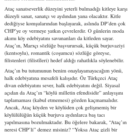
Ataç sanatseverlik düzeyini yeterli bulmadığı kitleye karşı
düzeyli sanat, sanatçı ve aydından yana olacaktır. Kitle
dediğiyse komşularından başlayarak, aslında DP’den çok
CHP’ye oy vermeye yatkın çevrelerdir. O günlerin moda
akımı köy edebiyatını savunanları da kitleden sayar.
Ataç’ın, Marxçı sözlüğe başvurursak, küçük burjuvaziyi
(kentsoylu), romantik (coşumcu) sözlüğe göreyse,
filistenleri (filistîleri) hedef aldığı rahatlıkla söylenebilir.
Ataç’ın bu tutumunun benim onaylayamayacağım yönü,
halk edebiyatına mesafeli kalışıdır. Öz Türkçeci Ataç
divan edebiyatını sever, halk edebiyatını değil. Siyasal
açıdan da Ataç’ın “köylü milletin efendisidir” anlayışını
taplamaması (kabul etmemesi) gözden kaçmamalıdır.
Ancak, Ataç köyden ve köylüden çok gelişmemiş bir
köylülülüğün küçük burjuva aydınlarca baş tacı
yapılmasına bozulmaktadır. Bu öğelere bakarak, “Ataç’ın
neresi CHP’li” demez misiniz? “Yoksa Ataç gizli bir