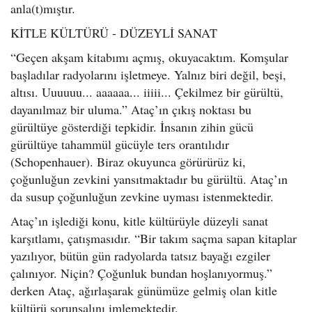
anla(t)mıştır.
KİTLE KÜLTÜRÜ - DÜZEYLİ SANAT
“Geçen akşam kitabımı açmış, okuyacaktım. Komşular
başladılar radyolarını işletmeye. Yalnız biri değil, beşi,
altısı. Uuuuuu... aaaaaa... iiiii... Çekilmez bir gürültü,
dayanılmaz bir uluma.” Ataç’ın çıkış noktası bu
gürültüye gösterdiği tepkidir. İnsanın zihin gücü
gürültüye tahammül gücüyle ters orantılıdır
(Schopenhauer). Biraz okuyunca görürürüz ki,
çoğunluğun zevkini yansıtmaktadır bu gürültü. Ataç’ın
da susup çoğunluğun zevkine uyması istenmektedir.
Ataç’ın işlediği konu, kitle kültürüyle düzeyli sanat
karşıtlamı, çatışmasıdır. “Bir takım saçma sapan kitaplar
yazılıyor, bütün gün radyolarda tatsız bayağı ezgiler
çalınıyor. Niçin? Çoğunluk bundan hoşlanıyormuş.”
derken Ataç, ağırlaşarak günümüze gelmiş olan kitle
kültürü sorunsalını imlemektedir.