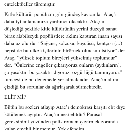
entelektüeller türemiştir.
Kitle kültürü, popülizm gibi gündeş kavramlar Ataç’ı
daha iyi anlamamıza yardımcı olacaktır. Ataç’ın
düşlediği şekilde kitle kültürünün yerini düzeyli sanat
biraz alabilseydi popülistlere aklını kaptıran insan sayısı
daha az olurdu. “Sağcısı, solcusu, köycüsü, kentçisi (...)
hepsi de bu ülke kişilerinin birörnek olmasını istiyor” der
Ataç, “yüksek toplum bireyleri yükselmiş toplumdur”
der. “Önlerine engeller çıkarıyoruz onların (aydınların),
şu yasaktır, bu yasaktır diyoruz, özgürlüğü tanımıyoruz”
tümcesi de bu denemede yer almaktadır. Ataç’ın altını
çizdiği bu sorunlar da ağırlaşarak sürmektedir.
ELİT Mİ?
Bütün bu sözleri atlayıp Ataç’ı demokrasi karşıtı elit diye
kötülemek ayıptır. Ataç’ın nesi elitdir? Parasal
gereksinimi yüzünden polis romanı çevirmek zorunda
kalan emekli bir memur. Yok efendim,