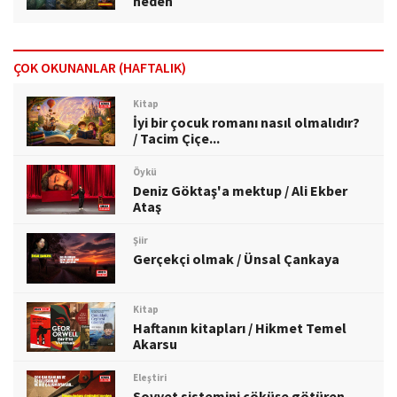
neden
ÇOK OKUNANLAR (HAFTALIK)
Kitap
İyi bir çocuk romanı nasıl olmalıdır?
/ Tacim Çiçe...
Öykü
Deniz Göktaş'a mektup / Ali Ekber
Ataş
Şiir
Gerçekçi olmak / Ünsal Çankaya
Kitap
Haftanın kitapları / Hikmet Temel
Akarsu
Eleştiri
Sovyet sistemini çöküşe götüren