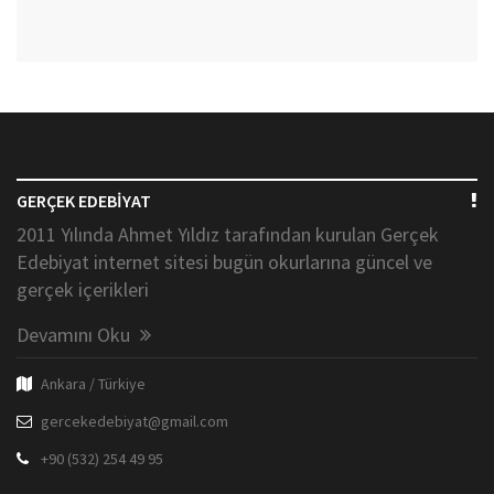
GERÇEK EDEBİYAT
2011 Yılında Ahmet Yıldız tarafından kurulan Gerçek
Edebiyat internet sitesi bugün okurlarına güncel ve
gerçek içerikleri
Devamını Oku
Ankara / Türkiye
gercekedebiyat@gmail.com
+90 (532) 254 49 95