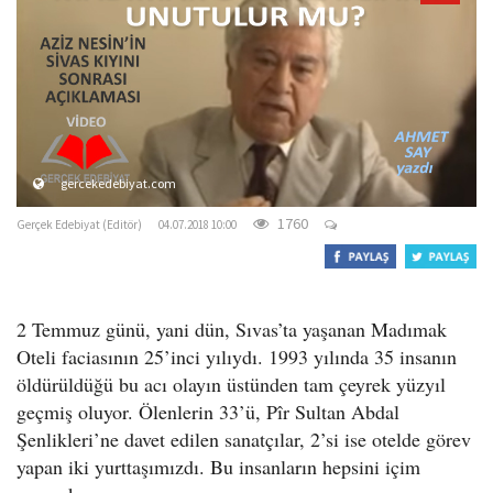
o
n
gercekedebiyat.com
1760
Gerçek Edebiyat (Editör)
04.07.2018 10:00
2 Temmuz günü, yani dün, Sıvas’ta yaşanan Madımak
Oteli faciasının 25’inci yılıydı. 1993 yılında 35 insanın
öldürüldüğü bu acı olayın üstünden tam çeyrek yüzyıl
geçmiş oluyor. Ölenlerin 33’ü, Pîr Sultan Abdal
Şenlikleri’ne davet edilen sanatçılar, 2’si ise otelde görev
yapan iki yurttaşımızdı. Bu insanların hepsini içim