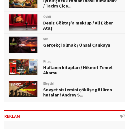
İyi bir çocuk romanı nasıl olmalıdır?
/ Tacim Çiçe...
Öykü
Deniz Göktaş'a mektup / Ali Ekber
Ataş
Şiir
Gerçekçi olmak / Ünsal Çankaya
Kitap
Haftanın kitapları / Hikmet Temel
Akarsu
Eleştiri
Sovyet sistemini çöküşe götüren
hatalar / Andrey S...
REKLAM