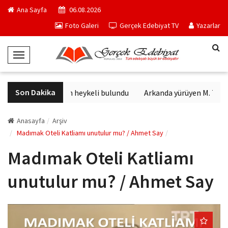
Ana Sayfa
06.08.2026
Foto Galeri
Gerçek Edebiyat TV
Yazarlar
T
o
g
Son Dakika
Sağlık tanrısının heykeli bulundu
Arkanda yürüyen M. Topal
g
l
e
Anasayfa
Arşiv
N
Madımak Oteli Katliamı unutulur mu? / Ahmet Say
a
Madımak Oteli Katliamı
v
i
unutulur mu? / Ahmet Say
g
a
t
i