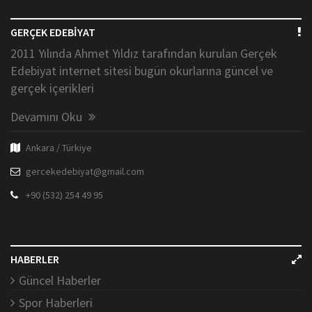
GERÇEK EDEBİYAT
2011 Yılında Ahmet Yıldız tarafından kurulan Gerçek
Edebiyat internet sitesi bugün okurlarına güncel ve
gerçek içerikleri
Devamını Oku
Ankara / Türkiye
gercekedebiyat@gmail.com
+90 (532) 254 49 95
HABERLER
Güncel Haberler
Spor Haberleri