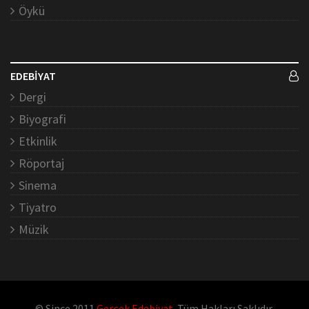
Öykü
EDEBİYAT
Dergi
Biyografi
Etkinlik
Röportaj
Sinema
Tiyatro
Müzik
© Since 2011
Gerçek Edebiyat
. Tüm Hakları Saklıdır.