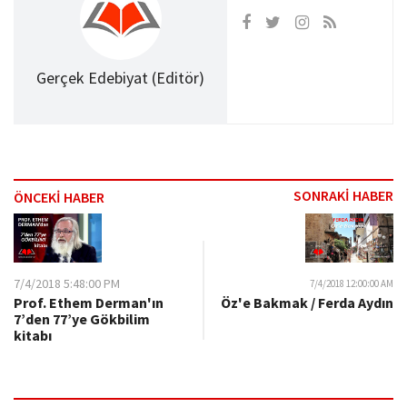
Gerçek Edebiyat (Editör)
SONRAKİ HABER
ÖNCEKİ HABER
7/4/2018 5:48:00 PM
7/4/2018 12:00:00 AM
Prof. Ethem Derman'ın
Öz'e Bakmak / Ferda Aydın
7’den 77’ye Gökbilim
kitabı