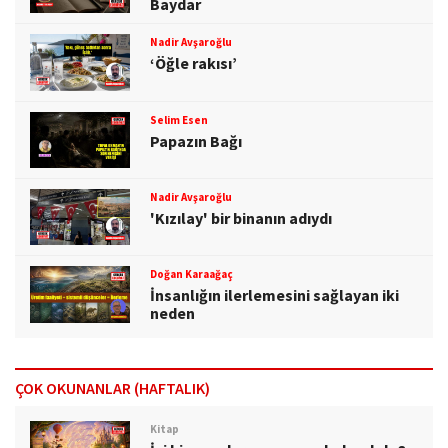
Baydar
Nadir Avşaroğlu
‘Öğle rakısı’
Selim Esen
Papazın Bağı
Nadir Avşaroğlu
'Kızılay' bir binanın adıydı
Doğan Karaağaç
İnsanlığın ilerlemesini sağlayan iki
neden
ÇOK OKUNANLAR (HAFTALIK)
Kitap