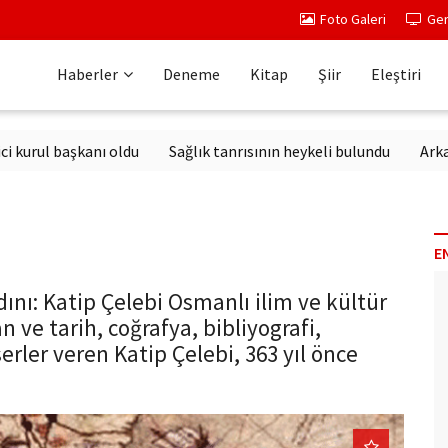
Foto Galeri
Ger
Haberler
Deneme
Kitap
Şiir
Eleştiri
başkanı oldu
Sağlık tanrısının heykeli bulundu
Arkanda yürü
E
ını: Katip Çelebi Osmanlı ilim ve kültür
 ve tarih, coğrafya, bibliyografi,
erler veren Katip Çelebi, 363 yıl önce