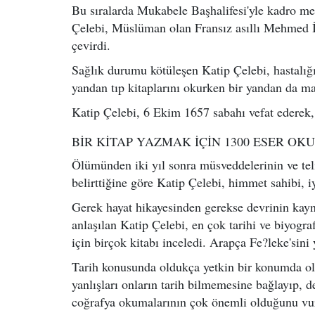
Bu sıralarda Mukabele Başhalifesi'yle kadro me
Çelebi, Müslüman olan Fransız asıllı Mehmed İh
çevirdi.
Sağlık durumu kötüleşen Katip Çelebi, hastalığı
yandan tıp kitaplarını okurken bir yandan da man
Katip Çelebi, 6 Ekim 1657 sabahı vefat ederek,
BİR KİTAP YAZMAK İÇİN 1300 ESER OK
Ölümünden iki yıl sonra müsveddelerinin ve tel
belirttiğine göre Katip Çelebi, himmet sahibi, i
Gerek hayat hikayesinden gerekse devrinin kayn
anlaşılan Katip Çelebi, en çok tarihi ve biyograf
için birçok kitabı inceledi. Arapça Fe?leke'sini 
Tarih konusunda oldukça yetkin bir konumda ola
yanlışları onların tarih bilmemesine bağlayıp, d
coğrafya okumalarının çok önemli olduğunu vurg