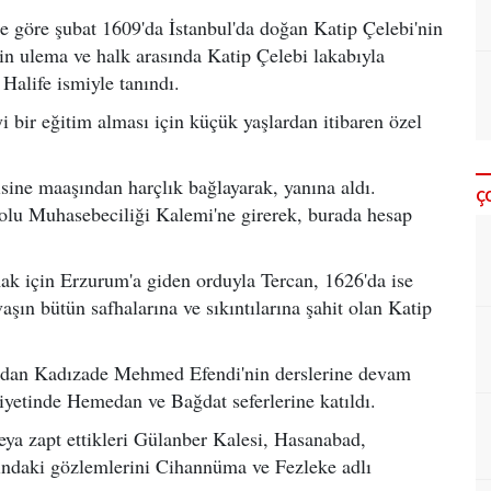
e göre şubat 1609'da İstanbul'da doğan Katip Çelebi'nin
çin ulema ve halk arasında Katip Çelebi lakabıyla
alife ismiyle tanındı.
i bir eğitim alması için küçük yaşlardan itibaren özel
sine maaşından harçlık bağlayarak, yanına aldı.
Ç
u Muhasebeciliği Kalemi'ne girerek, burada hesap
mak için Erzurum'a giden orduyla Tercan, 1626'da ise
vaşın bütün safhalarına ve sıkıntılarına şahit olan Katip
ından Kadızade Mehmed Efendi'nin derslerine devam
yetinde Hemedan ve Bağdat seferlerine katıldı.
veya zapt ettikleri Gülanber Kalesi, Hasanabad,
ındaki gözlemlerini Cihannüma ve Fezleke adlı