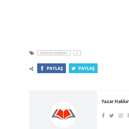
#GERCEK EDEBIYAT
#
Yazar Hakkı