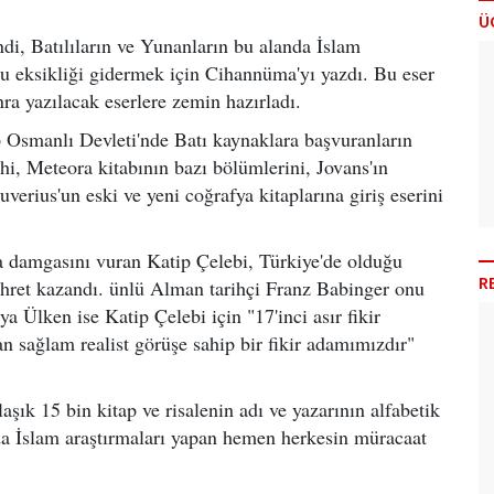
Ü
endi, Batılıların ve Yunanların bu alanda İslam
bu eksikliği gidermek için Cihannüma'yı yazdı. Bu eser
ra yazılacak eserlere zemin hazırladı.
ıp Osmanlı Devleti'nde Batı kaynaklara başvuranların
hi, Meteora kitabının bazı bölümlerini, Jovans'ın
erius'un eski ve yeni coğrafya kitaplarına giriş eserini
ta damgasını vuran Katip Çelebi, Türkiye'de olduğu
R
öhret kazandı. ünlü Alman tarihçi Franz Babinger onu
ya Ülken ise Katip Çelebi için "17'inci asır fikir
n sağlam realist görüşe sahip bir fikir adamımızdır"
klaşık 15 bin kitap ve risalenin adı ve yazarının alfabetik
da İslam araştırmaları yapan hemen herkesin müracaat