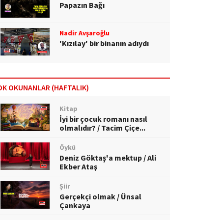
Papazın Bağı
Nadir Avşaroğlu
'Kızılay' bir binanın adıydı
OK OKUNANLAR (HAFTALIK)
Kitap
İyi bir çocuk romanı nasıl
olmalıdır? / Tacim Çiçe...
Öykü
Deniz Göktaş'a mektup / Ali
Ekber Ataş
Şiir
Gerçekçi olmak / Ünsal
Çankaya