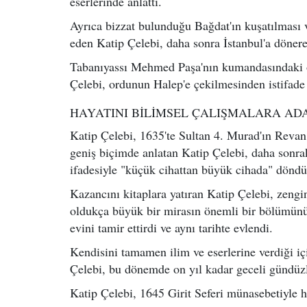
eserlerinde anlattı.
Ayrıca bizzat bulunduğu Bağdat'ın kuşatılması ve
eden Katip Çelebi, daha sonra İstanbul'a dönere
Tabanıyassı Mehmed Paşa'nın kumandasındaki or
Çelebi, ordunun Halep'e çekilmesinden istifade 
HAYATINI BİLİMSEL ÇALIŞMALARA AD
Katip Çelebi, 1635'te Sultan 4. Murad'ın Revan 
geniş biçimde anlatan Katip Çelebi, daha sonra
ifadesiyle "küçük cihattan büyük cihada" döndü
Kazancını kitaplara yatıran Katip Çelebi, zeng
oldukça büyük bir mirasın önemli bir bölümünü y
evini tamir ettirdi ve aynı tarihte evlendi.
Kendisini tamamen ilim ve eserlerine verdiği i
Çelebi, bu dönemde on yıl kadar geceli gündüzl
Katip Çelebi, 1645 Girit Seferi münasebetiyle ha