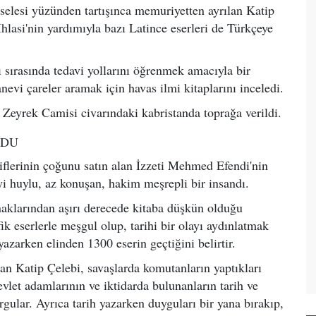
selesi yüzünden tartışınca memuriyetten ayrılan Katip
lasi'nin yardımıyla bazı Latince eserleri de Türkçeye
 sırasında tedavi yollarını öğrenmek amacıyla bir
evi çareler aramak için havas ilmi kitaplarını inceledi.
 Zeyrek Camisi civarındaki kabristanda toprağa verildi.
UDU
iflerinin çoğunu satın alan İzzeti Mehmed Efendi'nin
yi huylu, az konuşan, hakim meşrepli bir insandı.
aklarından aşırı derecede kitaba düşkün olduğu
ik eserlerle meşgul olup, tarihi bir olayı aydınlatmak
yazarken elinden 1300 eserin geçtiğini belirtir.
n Katip Çelebi, savaşlarda komutanların yaptıkları
evlet adamlarının ve iktidarda bulunanların tarih ve
ular. Ayrıca tarih yazarken duyguları bir yana bırakıp,