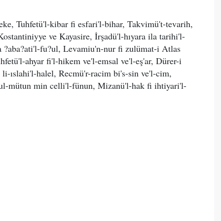
, Tuhfetü'l-kibar fi esfari'l-bihar, Takvimü't-tevarih,
tantiniyye ve Kayasire, İrşadü'l-hıyara ila tarihi'l-
 ?aba?ati'l-fu?ul, Levamiu'n-nur fi zulümat-i Atlas
etü'l-ahyar fi'l-hikem ve'l-emsal ve'l-eş'ar, Dürer-i
i-ıslahi'l-halel, Recmü'r-racim bi's-sin ve'l-cim,
l-mütun min celli'l-fünun, Mizanü'l-hak fi ihtiyari'l-