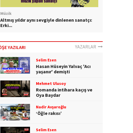
Müzik
Altmış yıldır aynı sevgiyle dinlenen sanatçı:
Erki...
YAZARLAR
ÖŞE YAZILARI
Selim Esen
Hasan Hüseyin Yalvaç 'Acı
yaşanır' demişti
Mehmet Ulusoy
Romanda intihara kaçış ve
Oya Baydar
Nadir Avşaroğlu
‘Öğle rakısı’
Selim Esen