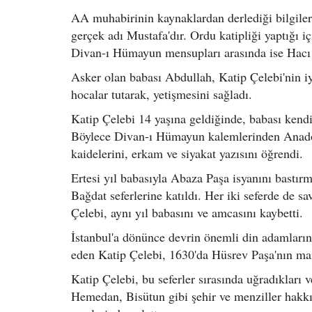
AA muhabirinin kaynaklardan derlediği bilgiler
gerçek adı Mustafa'dır. Ordu katipliği yaptığı i
Divan-ı Hümayun mensupları arasında ise Hacı H
Asker olan babası Abdullah, Katip Çelebi'nin iy
hocalar tutarak, yetişmesini sağladı.
Katip Çelebi 14 yaşına geldiğinde, babası kendi
Böylece Divan-ı Hümayun kalemlerinden Anadol
kaidelerini, erkam ve siyakat yazısını öğrendi.
Ertesi yıl babasıyla Abaza Paşa isyanını bastır
Bağdat seferlerine katıldı. Her iki seferde de sa
Çelebi, aynı yıl babasını ve amcasını kaybetti.
İstanbul'a dönünce devrin önemli din adamlar
eden Katip Çelebi, 1630'da Hüsrev Paşa'nın mai
Katip Çelebi, bu seferler sırasında uğradıkları 
Hemedan, Bisütun gibi şehir ve menziller hakk