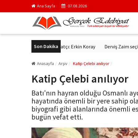
Ana Sayfa
07.08.2026
Son Dakika
 sevgiyle dinlenen sanatçı: Erkin Koray
Derviş Zaim seçici kurul 
Anasayfa
Arşiv
Katip Çelebi anılıyor
Katip Çelebi anılıyor
Batı'nın hayran olduğu Osmanlı ayd
hayatında önemli bir yere sahip olan
biyografi gibi alanlarında önemli es
bugün vefat etti.