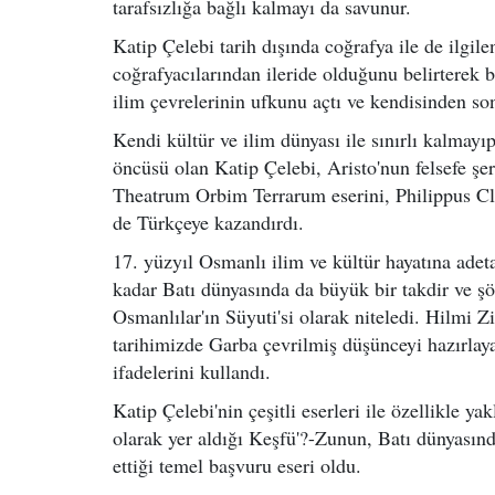
tarafsızlığa bağlı kalmayı da savunur.
Katip Çelebi tarih dışında coğrafya ile de ilgil
coğrafyacılarından ileride olduğunu belirterek 
ilim çevrelerinin ufkunu açtı ve kendisinden son
Kendi kültür ve ilim dünyası ile sınırlı kalmay
öncüsü olan Katip Çelebi, Aristo'nun felsefe şer
Theatrum Orbim Terrarum eserini, Philippus Cluv
de Türkçeye kazandırdı.
17. yüzyıl Osmanlı ilim ve kültür hayatına ade
kadar Batı dünyasında da büyük bir takdir ve ş
Osmanlılar'ın Süyuti'si olarak niteledi. Hilmi Zi
tarihimizde Garba çevrilmiş düşünceyi hazırlaya
ifadelerini kullandı.
Katip Çelebi'nin çeşitli eserleri ile özellikle ya
olarak yer aldığı Keşfü'?-Zunun, Batı dünyasın
ettiği temel başvuru eseri oldu.