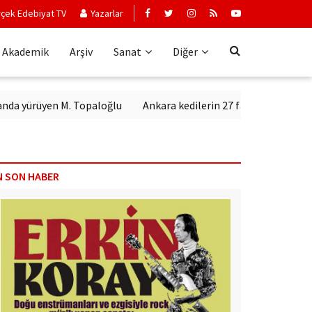
çek Edebiyat TV
Yazarlar
Akademik
Arşiv
Sanat
Diğer
yen M. Topaloğlu
Ankara kedilerin 27 farklı ülkeden canlı olara
N SON HABER