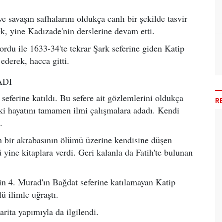
 savaşın safhalarını oldukça canlı bir şekilde tasvir
k, yine Kadızade'nin derslerine devam etti.
du ile 1633-34'te tekrar Şark seferine giden Katip
ederek, hacca gitti.
ADI
seferine katıldı. Bu sefere ait gözlemlerini oldukça
R
ki hayatını tamamen ilmi çalışmalara adadı. Kendi
.
in bir akrabasının ölümü üzerine kendisine düşen
ine kitaplara verdi. Geri kalanla da Fatih'te bulunan
çin 4. Murad'ın Bağdat seferine katılamayan Katip
ü ilimle uğraştı.
rita yapımıyla da ilgilendi.