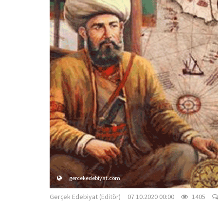
gercekedebiyat.com
Gerçek Edebiyat (Editör)
07.10.2020 00:00
1405