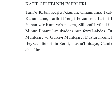
KATİP ÇELEBİ'NİN ESERLERİ
Tari?-i Kebir, Keşfü'?-Zunun, Cihannüma, Fezleke
Kanunname, Tarih-i Frengi Tercümesi, Tarih-i Kos
Yunan ve'r-Rum ve'n-nasara, Süllemü'l-vü?ul ila
Minur, İlhamü'l-mukaddes min feyzi'l-akdes, Tuhf
Müntesire ve Gurer-i Münteşire, Düsturü'l-amel l
Beyzavi Tefsirinin Şerhi, Hüsnü'l-hidaye, Cami'u
ehak'dır.