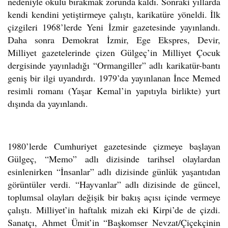
nedeniyle okulu bırakmak zorunda kaldı. Sonraki yıllarda
kendi kendini yetiştirmeye çalıştı, karikatüre yöneldi. İlk
çizgileri 1968’lerde Yeni İzmir gazetesinde yayınlandı.
Daha sonra Demokrat İzmir, Ege Ekspres, Devir,
Milliyet gazetelerinde çizen Gülgeç’in Milliyet Çocuk
dergisinde yayınladığı “Ormangiller” adlı karikatür-bantı
geniş bir ilgi uyandırdı. 1979’da yayınlanan İnce Memed
resimli romanı (Yaşar Kemal’in yapıtıyla birlikte) yurt
dışında da yayınlandı.
1980’lerde Cumhuriyet gazetesinde çizmeye başlayan
Gülgeç, “Memo” adlı dizisinde tarihsel olaylardan
esinlenirken “İnsanlar” adlı dizisinde günlük yaşantıdan
görüntüler verdi. “Hayvanlar” adlı dizisinde de güncel,
toplumsal olayları değişik bir bakış açısı içinde vermeye
çalıştı. Milliyet’in haftalık mizah eki Kirpi’de de çizdi.
Sanatçı, Ahmet Ümit’in “Başkomser Nevzat/Çiçekçinin