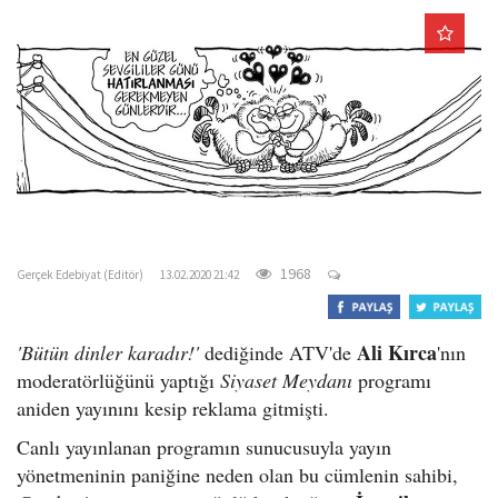
o
n
gercekedebiyat.com
1968
Gerçek Edebiyat (Editör)
13.02.2020 21:42
Ali Kırca
'Bütün dinler karadır!'
dediğinde ATV'de
'nın
moderatörlüğünü yaptığı
Siyaset Meydanı
programı
aniden yayınını kesip reklama gitmişti.
Canlı yayınlanan programın sunucusuyla yayın
yönetmeninin paniğine neden olan bu cümlenin sahibi,