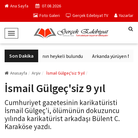
Ana Sayfa
07.08.2026
Foto Galeri
Gerçek Edebiyat TV
Yazarlar
T
o
g
Son Dakika
Sağlık tanrısının heykeli bulundu
Arkanda yürüyen M. Top
g
l
e
Anasayfa
Arşiv
İsmail Gülgeç'siz 9 yıl
N
İsmail Gülgeç'siz 9 yıl
a
v
Cumhuriyet gazetesinin karikatüristi
i
İsmail Gülgeç'i, ölümünün dokuzuncu
g
yılında karikatürist arkadaşı Bülent C.
a
Karaköse yazdı.
t
i