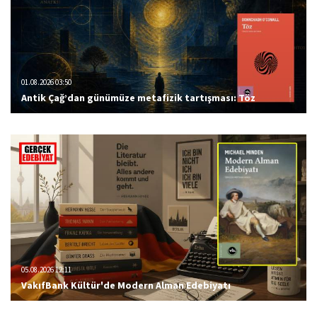
01.08.2026 03:50
Antik Çağ’dan günümüze metafizik tartışması: Töz
05.08.2026 12:11
VakıfBank Kültür'de Modern Alman Edebiyatı