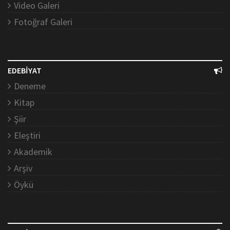
Video Galeri
Fotoğraf Galeri
EDEBİYAT
Deneme
Kitap
Şiir
Eleştiri
Akademik
Arşiv
Öykü