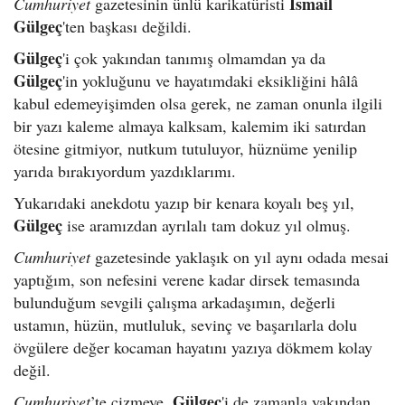
İsmail
Cumhuriyet
gazetesinin ünlü karikatüristi
Gülgeç
'ten başkası değildi.
Gülgeç
'i çok yakından tanımış olmamdan ya da
Gülgeç
'in yokluğunu ve hayatımdaki eksikliğini hâlâ
kabul edemeyişimden olsa gerek, ne zaman onunla ilgili
bir yazı kaleme almaya kalksam, kalemim iki satırdan
ötesine gitmiyor, nutkum tutuluyor, hüznüme yenilip
yarıda bırakıyordum yazdıklarımı.
Yukarıdaki anekdotu yazıp bir kenara koyalı beş yıl,
Gülgeç
ise aramızdan ayrılalı tam dokuz yıl olmuş.
Cumhuriyet
gazetesinde yaklaşık on yıl aynı odada mesai
yaptığım, son nefesini verene kadar dirsek temasında
bulunduğum sevgili çalışma arkadaşımın, değerli
ustamın, hüzün, mutluluk, sevinç ve başarılarla dolu
övgülere değer kocaman hayatını yazıya dökmem kolay
değil.
Gülgeç
Cumhuriyet
’te çizmeye,
'i de zamanla yakından