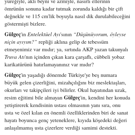
yüreğiyle, aklı beyni ve azmiyle, nasırlı ellerinin
ömrünün sonuna kadar tutmak zorunda kaldığı bir çift
değnekle ve 115 cm'lik boyuyla nasıl dik durulabileceğini
göstermişti bizlere.
Gülgeç
'in
Entelektüel Ayı
'sının
“Düşünüyorum, öyleyse
niçin ayıyım?”
repliği aklına gelip de tebessüm
etmeyenimiz var mıdır; ya, sırtında AKP yazan takunyalı
Truva Atı
'nın içinden çıkan kara çarşaflı, cübbeli yobaz
karikatürünü hatırlamayanınız var mıdır?
Gülgeç
'in yaşadığı dönemde Türkiye'ye beş numara
büyük gelen çizerliğini, mizahçılığını biz meslektaşları,
okurları ve takipçileri iyi bilirler. Okul hayatından uzak,
Gülgeç
resim eğitimi bile almayan
'in, kendini her konuda
yetiştirerek kendisinin ustası olmasının yanı sıra, onu
usta ve özel kılan en önemli özelliklerinden biri de sanat
hayatı boyunca genç yeteneklere, kıyıda köşedeki değeri
anlaşılmamış usta çizerlere verdiği samimi destekti.