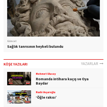
Güncel
Sağlık tanrısının heykeli bulundu
YAZARLAR
KÖŞE YAZILARI
Mehmet Ulusoy
Romanda intihara kaçış ve Oya
Baydar
Nadir Avşaroğlu
‘Öğle rakısı’