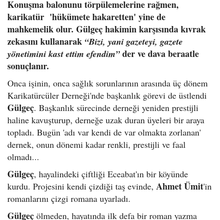
Konuşma balonunu törpülemelerine rağmen,
karikatür 'hükümete hakaretten' yine de
mahkemelik olur. Gülgeç hakimin karşısında kıvrak
zekasını kullanarak
“Bizi, yani gazeteyi, gazete
der ve dava beraatle
yönetimini kast ettim efendim”
sonuçlanır.
Onca işinin, onca sağlık sorunlarının arasında üç dönem
Karikatürcüler Derneği'nde başkanlık görevi de üstlendi
Gülgeç
. Başkanlık sürecinde derneği yeniden prestijli
haline kavuşturup, derneğe uzak duran üyeleri bir araya
topladı. Bugün 'adı var kendi de var olmakta zorlanan'
dernek, onun dönemi kadar renkli, prestijli ve faal
olmadı...
Gülgeç
, hayalindeki çiftliği Eceabat'ın bir köyünde
Ahmet Ümit
kurdu. Projesini kendi çizdiği taş evinde,
'in
romanlarını çizgi romana uyarladı.
Gülgeç
ölmeden, hayatında ilk defa bir roman yazma