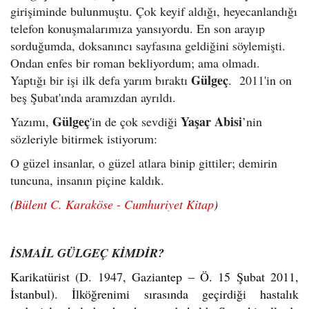
girişiminde bulunmuştu. Çok keyif aldığı, heyecanlandığı
telefon konuşmalarımıza yansıyordu. En son arayıp
sorduğumda, doksanıncı sayfasına geldiğini söylemişti.
Ondan enfes bir roman bekliyordum; ama olmadı.
Gülgeç
Yaptığı bir işi ilk defa yarım bıraktı
. 2011'in on
beş Şubat'ında aramızdan ayrıldı.
Gülgeç
Yaşar Abisi
Yazımı,
'in de çok sevdiği
’nin
sözleriyle bitirmek istiyorum:
O güzel insanlar, o güzel atlara binip gittiler; demirin
tuncuna, insanın piçine kaldık.
(
Bülent C. Karaköse - Cumhuriyet Kitap
)
İSMAİL GÜLGEÇ KİMDİR?
Karikatürist (D. 1947, Gaziantep – Ö. 15 Şubat 2011,
İstanbul). İlköğrenimi sırasında geçirdiği hastalık