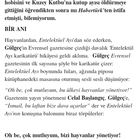
hobisini ve Kuzey Kutbu'na kutup ayısı öldürmeye
gittiğini öğrendikten sonra mı
'ten istifa
Habertürk
etmişti, bilemiyorum.
BİR ANI
Hayvanlardan,
Entelektüel Ayı
'dan söz ederken,
Gülgeç
'in Evrensel gazetesine çizdiği davalık 'Entelektül
Gülgeç
Ayı karikatürü' hikâyesi geldi aklıma.
Evrensel
gazetesinin ilk sayısına şöyle bir karikatür çizer:
Entelektüel Ayı
boynunda fuları, ağzında piposu
kütüphanedeki masasına oturmuş sesli sesli düşünüyor:
“Oh be, çok mutluyum, bu ülkeyi hayvanlar yönetiyor!”
Celal Başlangıç
Gülgeç
Gazetenin yayın yönetmeni
,
'e,
“İsmail, bu laftan bize dava açarlar”
der ve
Entelektüel
Ayı'nın
konuşma balonunu biraz törpülerler:
Oh be, çok mutluyum, bizi hayvanlar yönetiyor!