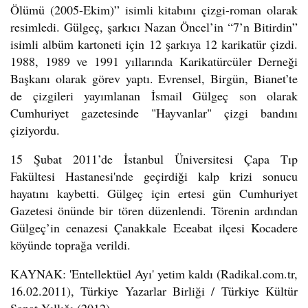
Ölümü (2005-Ekim)” isimli kitabını çizgi-roman olarak
resimledi. Gülgeç, şarkıcı Nazan Öncel’in “7’n Bitirdin”
isimli albüm kartoneti için 12 şarkıya 12 karikatür çizdi.
1988, 1989 ve 1991 yıllarında Karikatürcüler Derneği
Başkanı olarak görev yaptı. Evrensel, Birgün, Bianet’te
de çizgileri yayımlanan İsmail Gülgeç son olarak
Cumhuriyet gazetesinde "Hayvanlar" çizgi bandını
çiziyordu.
15 Şubat 2011’de İstanbul Üniversitesi Çapa Tıp
Fakültesi Hastanesi'nde geçirdiği kalp krizi sonucu
hayatını kaybetti. Gülgeç için ertesi gün Cumhuriyet
Gazetesi önünde bir tören düzenlendi. Törenin ardından
Gülgeç’in cenazesi Çanakkale Eceabat ilçesi Kocadere
köyünde toprağa verildi.
KAYNAK: 'Entellektüel Ayı' yetim kaldı (Radikal.com.tr,
16.02.2011), Türkiye Yazarlar Birliği / Türkiye Kültür