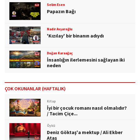
Selim Esen
Papazın Bağı
Nadir Avşaroğlu
'Kızılay' bir binanın adıydı
Doğan Karaağaç
İnsanlığın ilerlemesini sağlayan iki
neden
ÇOK OKUNANLAR (HAFTALIK)
Kitap
İyi bir çocuk romanı nasıl olmalıdır?
/ Tacim Çiçe...
Öykü
Deniz Göktaş'a mektup / Ali Ekber
Ataş