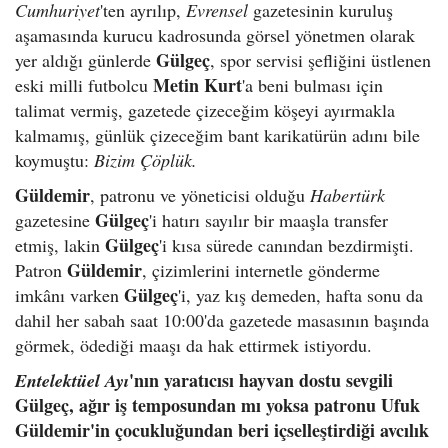
Cumhuriyet
'ten ayrılıp,
Evrensel
gazetesinin kuruluş
aşamasında kurucu kadrosunda görsel yönetmen olarak
Gülgeç
yer aldığı günlerde
, spor servisi şefliğini üstlenen
Metin Kurt
eski milli futbolcu
'a beni bulması için
talimat vermiş, gazetede çizeceğim köşeyi ayırmakla
kalmamış, günlük çizeceğim bant karikatürün adını bile
koymuştu:
Bizim Çöplük.
Güldemir
, patronu ve yöneticisi olduğu
Habertürk
Gülgeç
gazetesine
'i hatırı sayılır bir maaşla transfer
Gülgeç
etmiş, lakin
'i kısa sürede canından bezdirmişti.
Güldemir
Patron
, çizimlerini internetle gönderme
Gülgeç
imkânı varken
'i, yaz kış demeden, hafta sonu da
dahil her sabah saat 10:00'da gazetede masasının başında
görmek, ödediği maaşı da hak ettirmek istiyordu.
'nın yaratıcısı hayvan dostu sevgili
Entelektüel Ayı
Gülgeç, ağır iş temposundan mı yoksa patronu Ufuk
Güldemir'in çocukluğundan beri içselleştirdiği avcılık