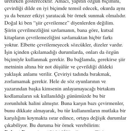
üretirken gösterecektir. Amacı, yapıtın özgün biçimini,
çevirdiği dilde en iyi biçimde temsil edecek, okurda aynı
ya da benzer etkiyi yaratacak bir örnek sunmak olmalıdır.
Doğal ki ben “şiir çevrilemez” diyenlerden değilim.
Şiirin çevrilmezliğini savlamanın, bana göre, kutsal
kitapların çevrilemezliğini savlamaktan hiçbir farkı
yoktur. Elbette çevrilemeyecek sözcükler, dizeler vardır.
İşin içinden çıkılamadığı durumlarda, onları da özgün
biçimiyle kullanmak gerekir. Bu bağlamda, gerekirse şiir
metninin altına bir not düşülür ve çevrildiği dildeki
yaklaşık anlamı verilir. Çeviriyi tadında bırakmak,
zorlamamak gerekir. Hele de söz oyunlarının ve
yazarından başka kimsenin anlayamayacağı birtakım
kodlamaların sık kullanıldığı günümüzde bu bir
zorunluluk halini almıştır. Buna karşın bazı çevirmenler,
bunu dikkate almayarak, bu tür kullanımların mutlaka bir
karşılığını koymakta ısrar edince, ortaya değişik durumlar
çıkabiliyor. Bu duruma bir örnek verebilirim: