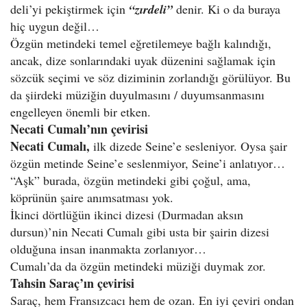
deli’yi pekiştirmek için
“zırdeli”
denir. Ki o da buraya
hiç uygun değil…
Özgün metindeki temel eğretilemeye bağlı kalındığı,
ancak, dize sonlarındaki uyak düzenini sağlamak için
sözcük seçimi ve söz diziminin zorlandığı görülüyor. Bu
da şiirdeki müziğin duyulmasını / duyumsanmasını
engelleyen önemli bir etken.
Necati Cumalı’nın çevirisi
Necati Cumalı,
ilk dizede Seine’e sesleniyor. Oysa şair
özgün metinde Seine’e seslenmiyor, Seine’i anlatıyor…
“Aşk” burada, özgün metindeki gibi çoğul, ama,
köprünün şaire anımsatması yok.
İkinci dörtlüğün ikinci dizesi (Durmadan aksın
dursun)’nin Necati Cumalı gibi usta bir şairin dizesi
olduğuna insan inanmakta zorlanıyor…
Cumalı’da da özgün metindeki müziği duymak zor.
Tahsin Saraç’ın çevirisi
Saraç, hem Fransızcacı hem de ozan. En iyi çeviri ondan