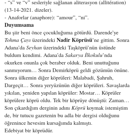
- “s” ve “v” sesleriyle sağlanan aliterasyon (allitération)
(13-14-2021. dizeler).
- Anaforlar (anaphore): “amour”, “ni”.
Duyumsama
Bu şiir beni önce çocukluğuma götürdü. Darende’ye
Nadir Köprüsü
Tohma Çayı
üzerindeki
’ne gittim. Sonra
Adana’da
Seyhan
üzerindeki Taşköprü’nün üstünde
buldum kendimi. Adana’da
Sakarya İlkokulu
’nda
okurken onunla çok beraber olduk. Beni unuttuğunu
sanmıyorum… Sonra Demirköprü geldi gözümün önüne.
Sonra ülkemin diğer köprüleri: Malabadi, Şahruh,
Dargeçit… Sonra yeryüzünün diğer köprüleri. Savaşlarda
yıkılan, yeniden yapılan köprüler: Mostar… Köprüler
köprülere köprü oldu. Tek bir köprüye dönüştü: Zaman…
Son çıkardığım derginin adını
Köprü
koymak istemiştim
de, bir tutucu gazetenin bu adla bir dergisi olduğunu
öğrenince hevesim kursağımda kalmıştı.
Edebiyat bir köprüdür.