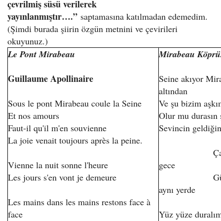
çevrilmiş süsü verilerek
yayınlanmıştır….”
saptamasına katılmadan edemedim.
(Şimdi burada şiirin özgün metnini ve çevirileri
okuyunuz.)
Le Pont Mirabeau
Mirabeau Köprü
Guillaume Apollinaire
Seine akıyor Mi
altından
Sous le pont Mirabeau coule la Seine
Ve şu bizim aşkı
Et nos amours
Olur mu durasın
Faut-il qu'il m'en souvienne
Sevincin geldiğin
La joie venait toujours après la peine.
Çalsana sa
Vienne la nuit sonne l'heure
gece
Les jours s'en vont je demeure
Günler geç
aynı yerde
Les mains dans les mains restons face à
face
Yüz yüze duralım