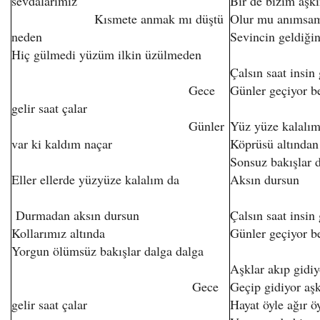
sevdalarımız
Bir de bizim aşk
Kısmete anmak mı düştü
Olur mu anımsa
neden
Sevincin geldiğin
Hiç gülmedi yüzüm ilkin üzülmeden
Çalsın saat insin
Gece
Günler geçiyor b
gelir saat çalar
Günler
Yüz yüze kalalım 
var ki kaldım naçar
Köprüsü altından
Sonsuz bakışlar 
Eller ellerde yüzyüze kalalım da
Aksın dursun
Durmadan aksın dursun
Çalsın saat insin
Kollarımız altında
Günler geçiyor b
Yorgun ölümsüz bakışlar dalga dalga
Aşklar akıp gidiy
Gece
Geçip gidiyor aşk
gelir saat çalar
Hayat öyle ağır ö