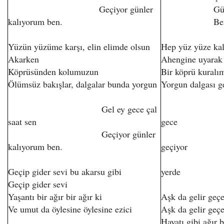
Geçiyor günler
Günler ge
kalıyorum ben.
Bense old
Yüzün yüzüme karşı, elin elimde olsun
Hep yüz yüze kala
Akarken
Ahengine uyarak
Köprüsünden kolumuzun
Bir köprü kuralım
Ölümsüz bakışlar, dalgalar bunda yorgun
Yorgun dalgası g
Gel ey gece çal
Çal ey 
saat sen
gece
Geçiyor günler
Günle
kalıyorum ben.
geçiyor
Bense
Geçip gider sevi bu akarsu gibi
yerde
Geçip gider sevi
Yaşantı bir ağır bir ağır ki
Aşk da gelir geçe
Ve umut da öylesine öylesine ezici
Aşk da gelir geçe
Hayatı gibi ağır b