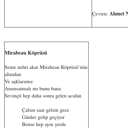
Ahmet N
Çevien:
Mirabeau Köprüsü
Seine nehri akar Mirabeau Köprüsü’nün
altından
Ve aşklarımız
Anımsatmalı mı bunu bana
Sevinçti hep daha sonra gelen acıdan
Çalsın saat gelsin gece
Günler gelip geçiyor
Bense hep aynı yerde