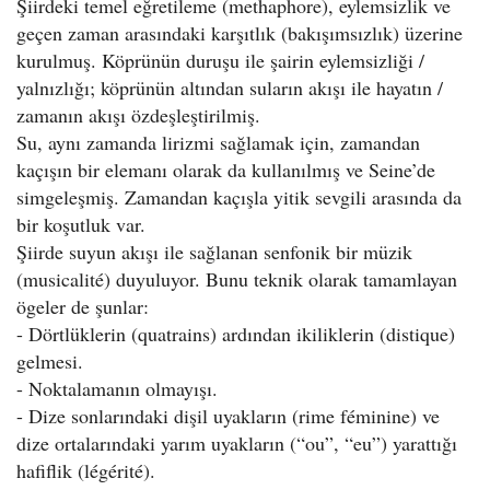
Şiirdeki temel eğretileme (methaphore), eylemsizlik ve
geçen zaman arasındaki karşıtlık (bakışımsızlık) üzerine
kurulmuş. Köprünün duruşu ile şairin eylemsizliği /
yalnızlığı; köprünün altından suların akışı ile hayatın /
zamanın akışı özdeşleştirilmiş.
Su, aynı zamanda lirizmi sağlamak için, zamandan
kaçışın bir elemanı olarak da kullanılmış ve Seine’de
simgeleşmiş. Zamandan kaçışla yitik sevgili arasında da
bir koşutluk var.
Şiirde suyun akışı ile sağlanan senfonik bir müzik
(musicalité) duyuluyor. Bunu teknik olarak tamamlayan
ögeler de şunlar:
- Dörtlüklerin (quatrains) ardından ikiliklerin (distique)
gelmesi.
- Noktalamanın olmayışı.
- Dize sonlarındaki dişil uyakların (rime féminine) ve
dize ortalarındaki yarım uyakların (“ou”, “eu”) yarattığı
hafiflik (légérité).