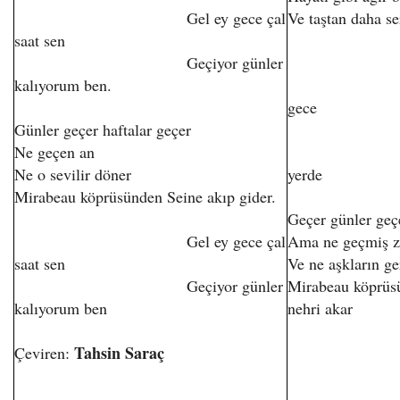
Gel ey gece çal
Ve taştan daha s
saat sen
Geçiyor günler
kalıyorum ben.
Çal ey s
gece
Günler geçer haftalar geçer
Günler g
Ne geçen an
Bense 
Ne o sevilir döner
yerde
Mirabeau köprüsünden Seine akıp gider.
Geçer günler geçe
Gel ey gece çal
Ama ne geçmiş 
saat sen
Ve ne aşkların ge
Geçiyor günler
Mirabeau köprüsü
kalıyorum ben
nehri akar
Tahsin Saraç
Çeviren:
Çal ey sa
Günler ge
Bense ol