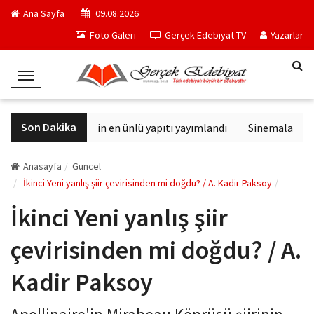
Ana Sayfa
09.08.2026
Foto Galeri
Gerçek Edebiyat TV
Yazarlar
T
o
g
Son Dakika
Philip K. Dick'in en ünlü yapıtı yayımlandı
Sinemalarda bu h
g
l
e
Anasayfa
Güncel
N
İkinci Yeni yanlış şiir çevirisinden mi doğdu? / A. Kadir Paksoy
a
İkinci Yeni yanlış şiir
v
i
çevirisinden mi doğdu? / A.
g
a
Kadir Paksoy
t
i