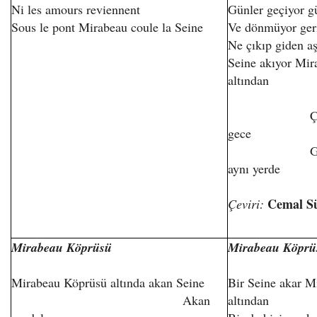
Ni les amours reviennent
Günler geçiyor g
Sous le pont Mirabeau coule la Seine
Ve dönmüyor ger
Ne çıkıp giden a
Seine akıyor Mi
altından
Çalsana s
gece
Günler geç
aynı yerde
Cemal S
Çeviri:
Mirabeau Köprüsü
Mirabeau Köprü
Mirabeau Köprüsü altında akan Seine
Bir Seine akar 
Akan
altından