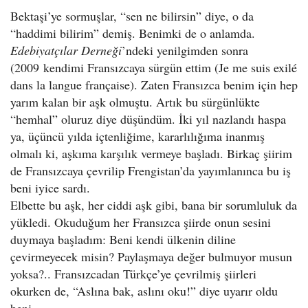
Bektaşi’ye sormuşlar, “sen ne bilirsin” diye, o da
“haddimi bilirim” demiş. Benimki de o anlamda.
Edebiyatçılar Derneği
’ndeki yenilgimden sonra
(2009 kendimi Fransızcaya sürgün ettim (Je me suis exilé
dans la langue française). Zaten Fransızca benim için hep
yarım kalan bir aşk olmuştu. Artık bu sürgünlükte
“hemhal” oluruz diye düşündüm. İki yıl nazlandı haspa
ya, üçüncü yılda içtenliğime, kararlılığıma inanmış
olmalı ki, aşkıma karşılık vermeye başladı. Birkaç şiirim
de Fransızcaya çevrilip Frengistan’da yayımlanınca bu iş
beni iyice sardı.
Elbette bu aşk, her ciddi aşk gibi, bana bir sorumluluk da
yükledi. Okuduğum her Fransızca şiirde onun sesini
duymaya başladım: Beni kendi ülkenin diline
çevirmeyecek misin? Paylaşmaya değer bulmuyor musun
yoksa?.. Fransızcadan Türkçe’ye çevrilmiş şiirleri
okurken de, “Aslına bak, aslını oku!” diye uyarır oldu
beni.