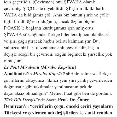
için geçerlidir. (Çevirmen) onu Şİ'VAHA olarak
çevirmiş. Şİ'ÇÖL de diyebilirdi. Şİ' şiirin ilk iki harfi,
VAHA da bildiğimiz çöl. Ama biz bunun şiirle ve çölle
ilgili bir dil öğesi olduğunu, ancak özgün biçimi
P'OASIS'le bağlantı kurduğumuz için anlıyoruz.
Şİ'VAHA sözcüğünde Türkçe bilenlere ipucu olabilecek
ve şiiri çağrıştıracak hiçbir belirti kalmamıştır. Bu,
yalnızca bir harf düzenlemesinin çevirisidir, başka
deyişle sesçil bir çeviridir, özgün biçimdeki şiirsellik yok
olmuştur.”
Le Pont Mirabeau (Mirabo Köprüsü)
Apollinaire
’in
Mirabo Köprüsü
şiirinin aslını ve Türkçe
çevirilerini okuyunca “ikinci yeni şiiri yanlış çevirilerden
doğmuştur gibi takılmalar yapılmasının pek de
dayanaksız olmadığını” Memet Fuat gibi ben de gördüm.
Prof. Dr. Ömer
Türk Dili Dergisi
’nde Sayın
Demircan’
“çevirilerin çoğu, önceki çeviri yayınların
ın
Türkçesi ve çevirmen adı değiştirilerek, sanki yeniden