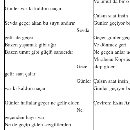
Ve umut da bir o
Günler var ki kaldım naçar
Çalsın saat insin
Sevda geçer akan bu suyu andırır
Günler geçiyor b
Sevda
gelir de geçer
Geçer günler geçe
Bazen yaşamak gibi ağır
Ve dönmez geri
Bazen umut gibi güçlü sarsıcıdır
Ne geçen anlar n
Mirabeau Köprüsü
Gece
akıp gider
gelir saat çalar
Günler
Çalsın saat insin
var ki kaldım naçar
Günler geçiyor b
Esin Ay
Günler haftalar geçer ne gelir elden
Çeviren:
Ne
geçenden hayır var
Ne de geçip giden sevgililerden