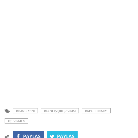
#IKINCI YENI
#YANLIŞ ŞIIR ÇEVIRISI
#APOLLINAIRE
#ÇEVIRMEN