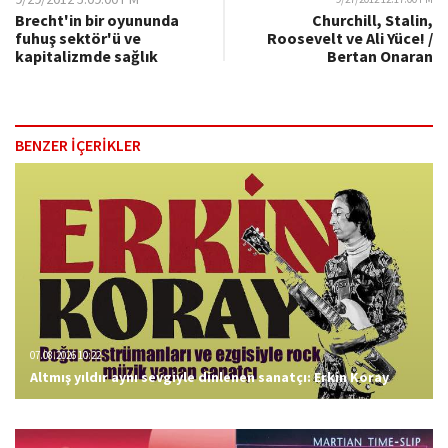
Brecht'in bir oyununda
Churchill, Stalin,
fuhuş sektör'ü ve
Roosevelt ve Ali Yüce! /
kapitalizmde sağlık
Bertan Onaran
BENZER İÇERİKLER
07.08.2026 10:22
Altmış yıldır aynı sevgiyle dinlenen sanatçı: Erkin Koray