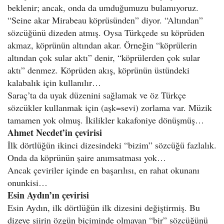
beklenir; ancak, onda da umduğumuzu bulamıyoruz.
“Seine akar Mirabeau köprüsünden” diyor. “Altından”
sözcüğünü dizeden atmış. Oysa Türkçede su köprüden
akmaz, köprünün altından akar. Örneğin “köprülerin
altından çok sular aktı” denir, “köprülerden çok sular
aktı” denmez. Köprüden akış, köprünün üstündeki
kalabalık için kullanılır…
Saraç’ta da uyak düzenini sağlamak ve öz Türkçe
sözcükler kullanmak için (aşk=sevi) zorlama var. Müzik
tamamen yok olmuş. İkilikler kakafoniye dönüşmüş…
Ahmet Necdet’in çevirisi
İlk dörtlüğün ikinci dizesindeki “bizim” sözcüğü fazlalık.
Onda da köprünün şaire anımsatması yok…
Ancak çeviriler içinde en başarılısı, en rahat okunanı
onunkisi…
Esin Aydın’ın çevirisi
Esin Aydın, ilk dörtlüğün ilk dizesini değiştirmiş. Bu
dizeye şiirin özgün biçiminde olmayan “bir” sözcüğünü