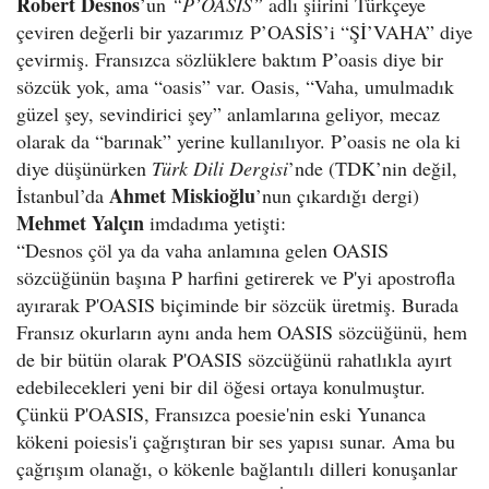
Robert Desnos
’un
“P’OASİS”
adlı şiirini Türkçeye
çeviren değerli bir yazarımız P’OASİS’i “Şİ’VAHA” diye
çevirmiş. Fransızca sözlüklere baktım P’oasis diye bir
sözcük yok, ama “oasis” var. Oasis, “Vaha, umulmadık
güzel şey, sevindirici şey” anlamlarına geliyor, mecaz
olarak da “barınak” yerine kullanılıyor. P’oasis ne ola ki
diye düşünürken
Türk Dili Dergisi
’nde (TDK’nin değil,
Ahmet Miskioğlu
İstanbul’da
’nun çıkardığı dergi)
Mehmet Yalçın
imdadıma yetişti:
“Desnos çöl ya da vaha anlamına gelen OASIS
sözcüğünün başına P harfini getirerek ve P'yi apostrofla
ayırarak P'OASIS biçiminde bir sözcük üretmiş. Burada
Fransız okurların aynı anda hem OASIS sözcüğünü, hem
de bir bütün olarak P'OASIS sözcüğünü rahatlıkla ayırt
edebilecekleri yeni bir dil öğesi ortaya konulmuştur.
Çünkü P'OASIS, Fransızca poesie'nin eski Yunanca
kökeni poiesis'i çağrıştıran bir ses yapısı sunar. Ama bu
çağrışım olanağı, o kökenle bağlantılı dilleri konuşanlar