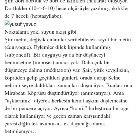
Şiir, dört dörtlük ve dört de ikilikten (nakarat) oluşuyor.
Dörtlükler (10-4-6-10) hece ölçüsüyle yazılmış, ikilikler
de 7 heceli (heptasyllabe).
Noktalama yok, suyun akışı gibi.
Şiir metni, değişik anlamlar verilebilecek soyut bir metin
(équivoque). Eylemler dilek kipinde kullanılmış
(subjonctif). Bir duyguyu ya da bir düşünceyi
benimsetme (imposer) amacı yok. Daha çok bir
düşünceye dalma (méditation) var. Şair, yitik sevgilisini,
köprüden gelip geçtikleri günleri, orada durup Seine
nehrini seyre daldıkları zamanları düşünüyor. Bunları ona
Mirabeau Köprüsü düşündürtüyor (anımsatıyor). Ama
“aşklarımız” diyerek herkesin kendi aşkını düşlemesine
de bir pencere açıyor. Ayrıca “köprü” birleştirici bir öge
olarak kullanılıyor ve geçen zaman karşısındaki
çaresizliğin tek avuntusu, tek dayanağı olarak
betimleniyor…