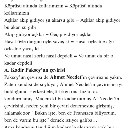
Köprüsü altında kollarımızın = Köprüsü altında
kollarımızın
Aşklar akıp gidiyor şu akarsu gibi = Aşklar akıp gidiyor
bu akan su gibi
Akıp gidiyor aşklar = Geçip gidiyor aşklar
Hayat öyle durgun öyle yavaş ki = Hayat öylesine ağır
öylesine yavaş ki
Ve umut nasıl zorlu nasıl depdeli = Ve umut da bir o
kadar depdeli
A. Kadir Paksoy’un çevirisi
Ahmet Necdet’
Paksoy’un çevirisi de
in çevirisine yakın.
Zaten kendisi de söylüyor, Ahmet Necdet’in çevirisini iyi
bulduğunu. Herkesi eleştirirken ona fazla toz
kondurmamış. Madem ki bu kadar tutmuş A. Necdet’in
çevirisini, neden yeni bir çeviri denemesine girişmiş,
anlamak zor. “Bakın işte, ben de Fransızca biliyorum,
ben de varım bu işte” demek istiyor galiba…
Ama kendisini tanıdığım kadarıyla eleştiriye açık biri,