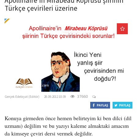
Apollinaire'in Mirabeau Köprüsü şiirinin
o
Türkçe çevirileri üzerine
n
gercekedebiyat.com
37660
Gerçek Edebiyat (Editör)
28.09.2012 10:39
Konuya girmeden önce hemen belirteyim ki ben dilci (dil
uzmanı) değilim ve bu yazıyı kaleme almaktaki amacım
da kimseye çeviri dersi vermek değildir.