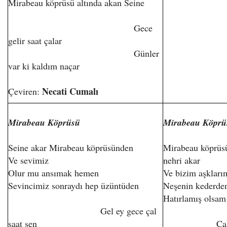
Mirabeau köprüsü altında akan Seine
Gece
gelir saat çalar
Günler
var ki kaldım naçar
Necati Cumalı
Çeviren:
Mirabeau Köprüsü
Mirabeau Köprü
Seine akar Mirabeau köprüsünden
Mirabeau köprüsü
Ve sevimiz
nehri akar
Olur mu ansımak hemen
Ve bizim aşkları
Sevincimiz sonraydı hep üzüntüden
Neşenin kederden
Hatırlamış olsam
Gel ey gece çal
saat sen
Çal ey saa