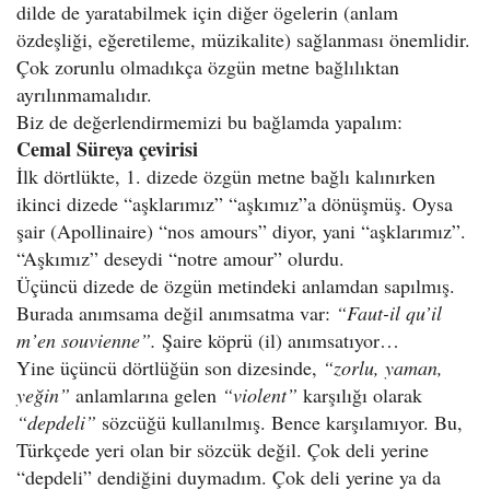
dilde de yaratabilmek için diğer ögelerin (anlam
özdeşliği, eğeretileme, müzikalite) sağlanması önemlidir.
Çok zorunlu olmadıkça özgün metne bağlılıktan
ayrılınmamalıdır.
Biz de değerlendirmemizi bu bağlamda yapalım:
Cemal Süreya çevirisi
İlk dörtlükte, 1. dizede özgün metne bağlı kalınırken
ikinci dizede “aşklarımız” “aşkımız”a dönüşmüş. Oysa
şair (Apollinaire) “nos amours” diyor, yani “aşklarımız”.
“Aşkımız” deseydi “notre amour” olurdu.
Üçüncü dizede de özgün metindeki anlamdan sapılmış.
Burada anımsama değil anımsatma var:
“Faut-il qu’il
m’en souvienne”.
Şaire köprü (il) anımsatıyor…
Yine üçüncü dörtlüğün son dizesinde,
“zorlu, yaman,
yeğin”
anlamlarına gelen
“violent”
karşılığı olarak
“depdeli”
sözcüğü kullanılmış. Bence karşılamıyor. Bu,
Türkçede yeri olan bir sözcük değil. Çok deli yerine
“depdeli” dendiğini duymadım. Çok deli yerine ya da