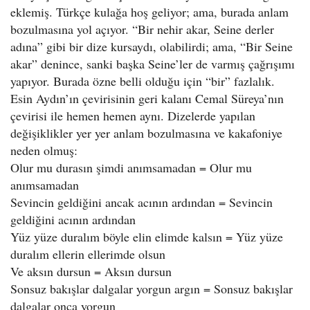
eklemiş. Türkçe kulağa hoş geliyor; ama, burada anlam
bozulmasına yol açıyor. “Bir nehir akar, Seine derler
adına” gibi bir dize kursaydı, olabilirdi; ama, “Bir Seine
akar” denince, sanki başka Seine’ler de varmış çağrışımı
yapıyor. Burada özne belli olduğu için “bir” fazlalık.
Esin Aydın’ın çevirisinin geri kalanı Cemal Süreya’nın
çevirisi ile hemen hemen aynı. Dizelerde yapılan
değişiklikler yer yer anlam bozulmasına ve kakafoniye
neden olmuş:
Olur mu durasın şimdi anımsamadan = Olur mu
anımsamadan
Sevincin geldiğini ancak acının ardından = Sevincin
geldiğini acının ardından
Yüz yüze duralım böyle elin elimde kalsın = Yüz yüze
duralım ellerin ellerimde olsun
Ve aksın dursun = Aksın dursun
Sonsuz bakışlar dalgalar yorgun argın = Sonsuz bakışlar
dalgalar onca yorgun