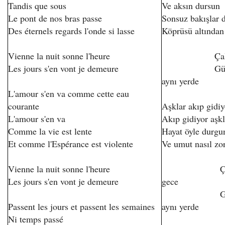
Tandis que sous
Ve aksın dursun
Le pont de nos bras passe
Sonsuz bakışlar d
Des éternels regards l'onde si lasse
Köprüsü altından
Vienne la nuit sonne l'heure
Çalsana saa
Les jours s'en vont je demeure
Günler geç
aynı yerde
L'amour s'en va comme cette eau
courante
Aşklar akıp gidiy
L'amour s'en va
Akıp gidiyor aşkl
Comme la vie est lente
Hayat öyle durgun
Et comme l'Espérance est violente
Ve umut nasıl zor
Vienne la nuit sonne l'heure
Çalsana s
Les jours s'en vont je demeure
gece
Günler geç
Passent les jours et passent les semaines
aynı yerde
Ni temps passé