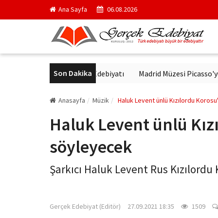
Ana Sayfa
06.08.2026
Son Dakika
tür'de Modern Alman Edebiyatı
Madrid Müzesi Picasso'yu ‘Afrika
Anasayfa
Müzik
Haluk Levent ünlü Kızılordu Koros
Haluk Levent ünlü Kız
söyleyecek
Şarkıcı Haluk Levent Rus Kızılordu 
gercekedebiyat.com
Gerçek Edebiyat (Editör)
27.09.2021 18:35
1509