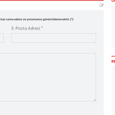
Ü
ıktan sonra adınız ve yorumunuz görüntülenecektir. (*)
E-Posta Adresi *
R