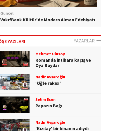
Güncel
VakıfBank Kültür'de Modern Alman Edebiyatı
YAZARLAR
ÖŞE YAZILARI
Mehmet Ulusoy
Romanda intihara kaçış ve
Oya Baydar
Nadir Avşaroğlu
‘Öğle rakısı’
Selim Esen
Papazın Bağı
Nadir Avşaroğlu
'Kızılay' bir binanın adıydı