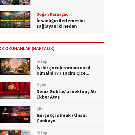
Doğan Karaağaç
İnsanlığın ilerlemesini
sağlayan iki neden
OK OKUNANLAR (HAFTALIK)
Kitap
İyi bir çocuk romanı nasıl
olmalıdır? / Tacim Çiçe...
Öykü
Deniz Göktaş'a mektup / Ali
Ekber Ataş
Şiir
Gerçekçi olmak / Ünsal
Çankaya
Kitap