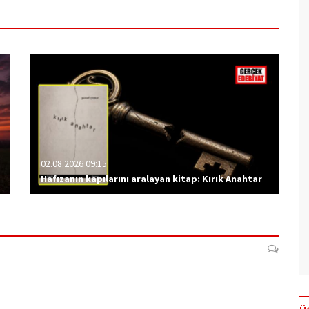
02.08.2026 09:15
Hafızanın kapılarını aralayan kitap: Kırık Anahtar