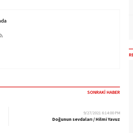
nda
R
SONRAKİ HABER
9/27/2021 6:14:00 PM
Doğunun sevdaları / Hilmi Yavuz