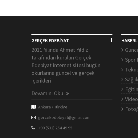
GERÇEK EDEBİYAT
HABERL
2011 Yılında Ahmet Yıldız
Günce
tarafından kurulan Gerçek
Spor 
Edebiyat internet sitesi bugün
Tekno
okurlarına güncel ve gerçek
Sağlı
içerikleri
Eğiti
Devamını Oku
Video
Ankara / Türkiye
Fotoğ
gercekedebiyat@gmail.com
+90 (532) 254 49 95