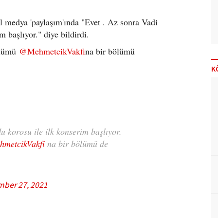
l medya 'paylaşım'ında "Evet . Az sonra Vadi
 başlıyor." diye bildirdi.
bölümü
@MehmetcikVakfi
na bir bölümü
K
u korosu ile ilk konserim başlıyor.
metcikVakfi
na bir bölümü de
ber 27, 2021