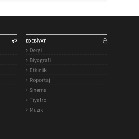
EDEBİYAT
Dergi
Biyografi
Etkinlik
Röportaj
Sinema
Tiyatro
Müzik