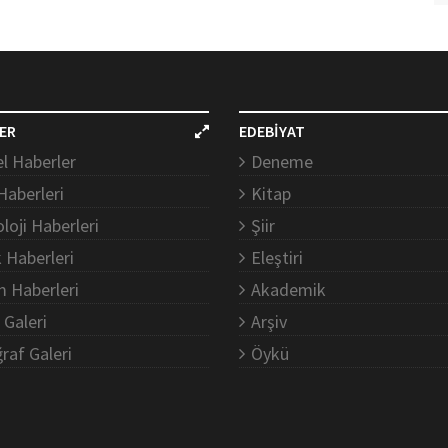
ER
EDEBİYAT
l Haberler
Deneme
Haberleri
Kitap
loji Haberleri
Şiir
k Haberleri
Eleştiri
m Haberleri
Akademik
 Galeri
Arşiv
raf Galeri
Öykü