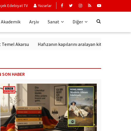
çek Edebiyat TV
Yazarlar
Akademik
Arşiv
Sanat
Diğer
l Akarsu
Hafızanın kapılarını aralayan kitap: Kırık Anahtar
N SON HABER