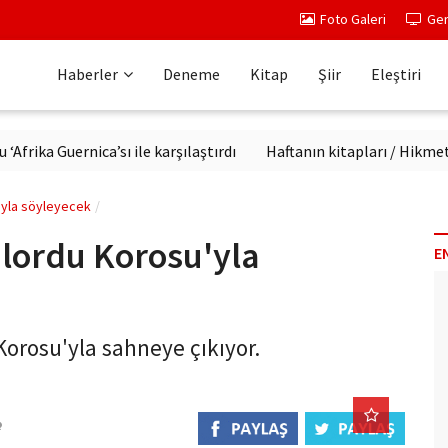
Foto Galeri
Ger
Haberler
Deneme
Kitap
Şiir
Eleştiri
 Guernica’sı ile karşılaştırdı
Haftanın kitapları / Hikmet Teme
u'yla söyleyecek
ılordu Korosu'yla
E
Korosu'yla sahneye çıkıyor.