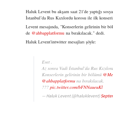
Haluk Levent bu akşam saat 21'de yaptığı sosya
İstanbul’da Rus Kızılordu korosu ile ilk konserim
Levent mesajında, "Konserlerin gelirinin bir 
de
@ahbapplatformu
na bırakılacak." dedi.
Haluk Levent'intwitter mesajları şöyle:
Evet .
Az sonra Vadi İstanbul’da Rus Kızılord
Konserlerin gelirinin bir bölümü
@Meh
@ahbapplatformu
na bırakılacak.
???
pic.twitter.com/bFNNaueuKl
— Haluk Levent (@haluklevent)
Septem