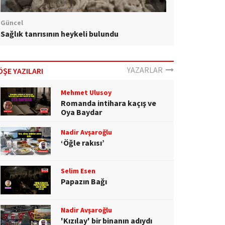
Güncel
Sağlık tanrısının heykeli bulundu
YAZARLAR
ÖŞE YAZILARI
Mehmet Ulusoy
Romanda intihara kaçış ve
Oya Baydar
Nadir Avşaroğlu
‘Öğle rakısı’
Selim Esen
Papazın Bağı
Nadir Avşaroğlu
'Kızılay' bir binanın adıydı