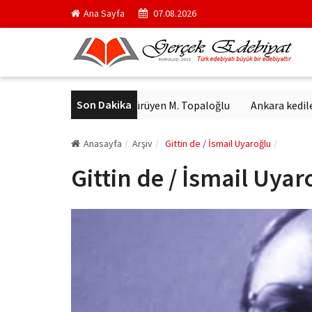
Ana Sayfa
07.08.2026
Son Dakika
 bulundu
Arkanda yürüyen M. Topaloğlu
Ankara kedilerin 27 
Anasayfa
Arşiv
Gittin de / İsmail Uyaroğlu
Gittin de / İsmail Uyar