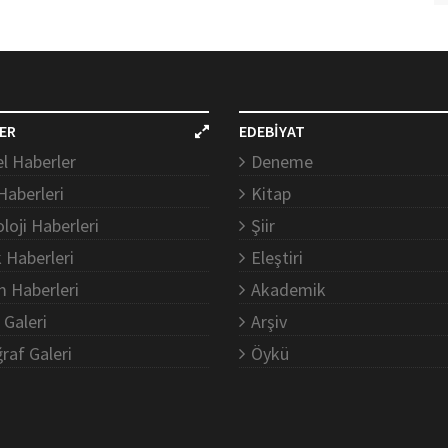
ER
EDEBİYAT
l Haberler
Deneme
Haberleri
Kitap
loji Haberleri
Şiir
k Haberleri
Eleştiri
m Haberleri
Akademik
 Galeri
Arşiv
raf Galeri
Öykü