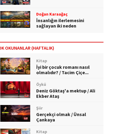
Doğan Karaağaç
İnsanlığın ilerlemesini
sağlayan iki neden
OK OKUNANLAR (HAFTALIK)
Kitap
İyi bir çocuk romanı nasıl
olmalıdır? / Tacim Çiçe...
Öykü
Deniz Göktaş'a mektup / Ali
Ekber Ataş
Şiir
Gerçekçi olmak / Ünsal
Çankaya
Kitap