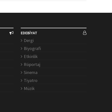
EDEBİYAT
Dergi
Biyografi
Etkinlik
Röportaj
Sinema
Tiyatro
Müzik