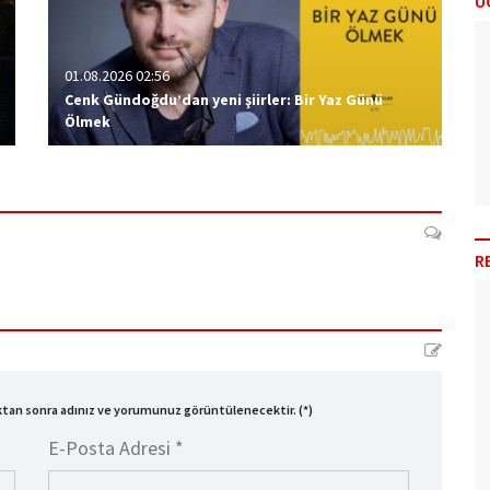
Ü
01.08.2026 02:56
Cenk Gündoğdu’dan yeni şiirler: Bir Yaz Günü
Ölmek
R
ıktan sonra adınız ve yorumunuz görüntülenecektir. (*)
E-Posta Adresi *