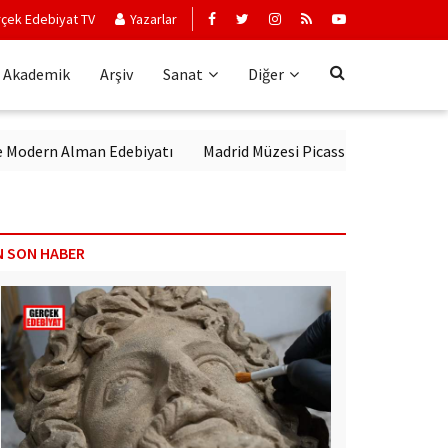
çek Edebiyat TV
Yazarlar
Akademik
Arşiv
Sanat
Diğer
rn Alman Edebiyatı
Madrid Müzesi Picasso'yu ‘Afrika Guernica’sı 
N SON HABER