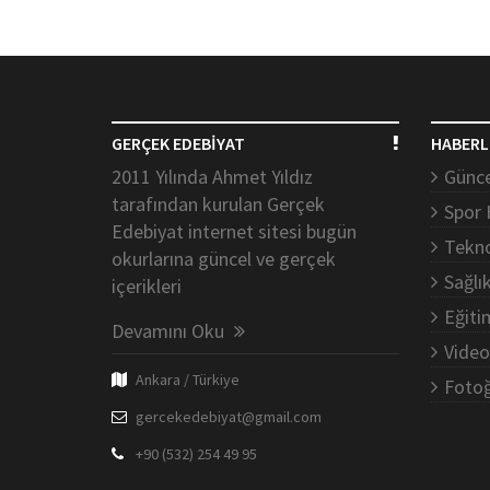
GERÇEK EDEBİYAT
HABERL
2011 Yılında Ahmet Yıldız
Günce
tarafından kurulan Gerçek
Spor 
Edebiyat internet sitesi bugün
Tekno
okurlarına güncel ve gerçek
Sağlı
içerikleri
Eğiti
Devamını Oku
Video
Ankara / Türkiye
Fotoğ
gercekedebiyat@gmail.com
+90 (532) 254 49 95