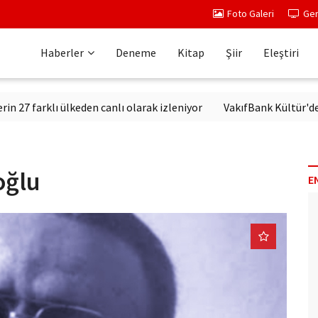
Foto Galeri
Ger
Haberler
Deneme
Kitap
Şiir
Eleştiri
farklı ülkeden canlı olarak izleniyor
VakıfBank Kültür'de Mode
oğlu
E