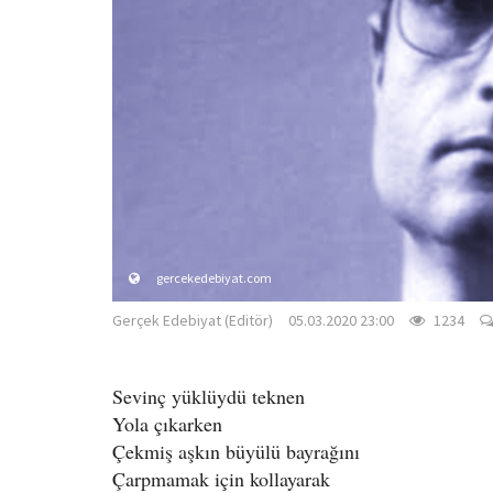
gercekedebiyat.com
Gerçek Edebiyat (Editör)
05.03.2020 23:00
1234
Sevinç yüklüydü teknen
Yola çıkarken
Çekmiş aşkın büyülü bayrağını
Çarpmamak için kollayarak