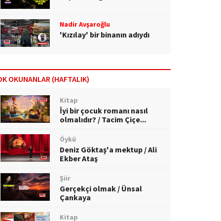
Nadir Avşaroğlu
'Kızılay' bir binanın adıydı
OK OKUNANLAR (HAFTALIK)
Kitap
İyi bir çocuk romanı nasıl
olmalıdır? / Tacim Çiçe...
Öykü
Deniz Göktaş'a mektup / Ali
Ekber Ataş
Şiir
Gerçekçi olmak / Ünsal
Çankaya
Kitap