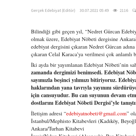
Gerçek Edebiyat (Editör)
30.07.2021 05:49
2116
Bilindiği gibi geçen yıl, “Nedret Gürcan Edeb
olmak üzere, Edebiyat Nöbeti dergisine Ankara’d
edebiyat dergisini çıkaran Nedret Gürcan adına 
çıkaran Celal Karaca’ya verilmesi çok anlamlı 
İki ayda bir yayımlanan Edebiyat Nöbeti’nin sa
zamanda dergimizi benimsedi. Edebiyat Nöbet
sayımızla beşinci yılımızı bitiriyoruz. Edeb
haklarından yana tavrıyla yayınını sürdürü
için cansuyudur. Bu can suyunun devam etme
dostlarını Edebiyat Nöbeti Dergisi’yle tanış
İletişim adresi “
edebiyatnobeti@gmail.com
” ol
İstanbul/Mephisto Kitabevleri (Kadıköy, Beyoğl
Ankara/Turhan Kitabevi