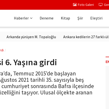
Foto Galeri
Ger
Haberler
Deneme
Kitap
Şiir
Eleştiri
kanda yürüyen M. Topaloğlu
Ankara kedilerin 27 farklı ülkeden 
rdi
 6. Yaşına girdi
E
a’da, Temmuz 2015’de başlayan
stos 2021 tarihli 35. sayısıyla beş
, cumhuriyet sonrasında Bafra ilçesinde
özelliğini taşıyor. Ulusal ölçekte aranan