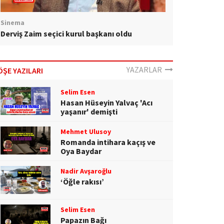
Sinema
Derviş Zaim seçici kurul başkanı oldu
YAZARLAR
ÖŞE YAZILARI
Selim Esen
Hasan Hüseyin Yalvaç 'Acı
yaşanır' demişti
Mehmet Ulusoy
Romanda intihara kaçış ve
Oya Baydar
Nadir Avşaroğlu
‘Öğle rakısı’
Selim Esen
Papazın Bağı