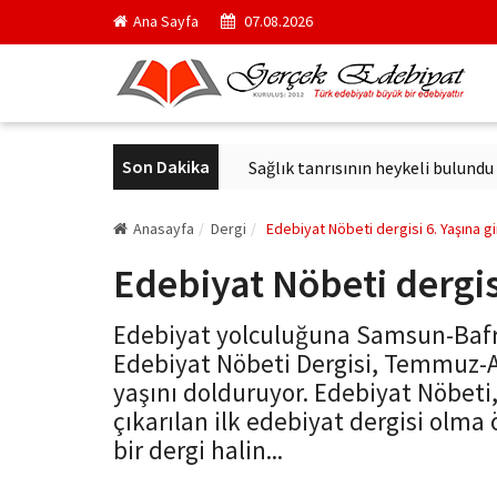
Ana Sayfa
07.08.2026
Son Dakika
çici kurul başkanı oldu
Sağlık tanrısının heykeli bulundu
Ar
Anasayfa
Dergi
Edebiyat Nöbeti dergisi 6. Yaşına gi
Edebiyat Nöbeti dergisi
Edebiyat yolculuğuna Samsun-Bafr
Edebiyat Nöbeti Dergisi, Temmuz-Ağu
yaşını dolduruyor. Edebiyat Nöbeti
çıkarılan ilk edebiyat dergisi olma 
bir dergi halin...
gercekedebiyat.com