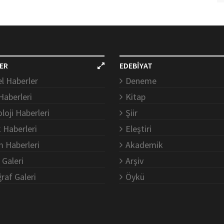
ER
EDEBİYAT
l Haberler
Deneme
Haberleri
Kitap
loji Haberleri
Şiir
k Haberleri
Eleştiri
m Haberleri
Akademik
 Galeri
Arşiv
raf Galeri
Öykü