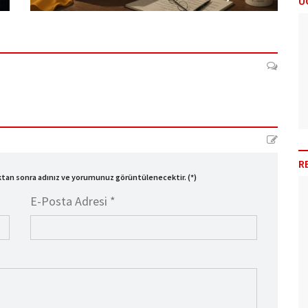
Ü
R
ıktan sonra adınız ve yorumunuz görüntülenecektir. (*)
E-Posta Adresi *