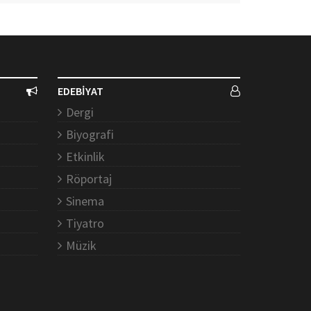
EDEBİYAT
Dergi
Biyografi
Etkinlik
Röportaj
Sinema
Tiyatro
Müzik