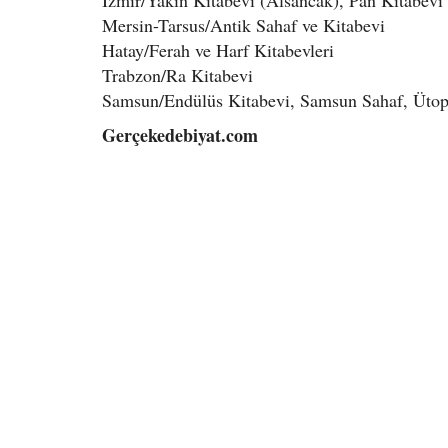
İzmir/Yakın Kitabevi (Alsancak), Pan Kitabevi
Mersin-Tarsus/Antik Sahaf ve Kitabevi
Hatay/Ferah ve Harf Kitabevleri
Trabzon/Ra Kitabevi
Samsun/Endülüs Kitabevi, Samsun Sahaf, Ütopy
Gerçekedebiyat.com