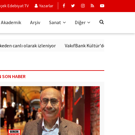
çek Edebiyat TV
Yazarlar
Akademik
Arşiv
Sanat
Diğer
canlı olarak izleniyor
VakıfBank Kültür'de Modern Alman Edeb
N SON HABER