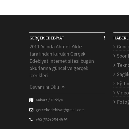
GERÇEK EDEBİYAT
HABERL
2011 Yılında Ahmet Yıldız
Günce
tarafından kurulan Gerçek
Spor 
Edebiyat internet sitesi bugün
Tekno
okurlarına güncel ve gerçek
Sağlı
içerikleri
Eğiti
Devamını Oku
Video
Ankara / Türkiye
Fotoğ
gercekedebiyat@gmail.com
+90 (532) 254 49 95