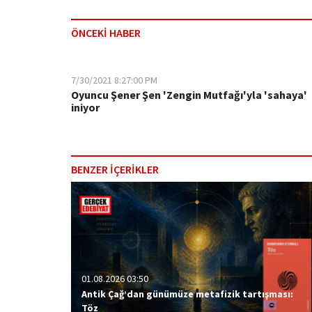
ÖNCEKİ HABER
7/30/2021 8:27:00 PM
Oyuncu Şener Şen 'Zengin Mutfağı'yla 'sahaya'
iniyor
BENZER İÇERİKLER
01.08.2026 03:50
Antik Çağ’dan günümüze metafizik tartışması:
Töz