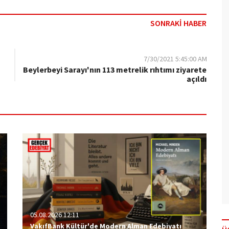
SONRAKİ HABER
7/30/2021 5:45:00 AM
Beylerbeyi Sarayı'nın 113 metrelik rıhtımı ziyarete
açıldı
05.08.2026 12:11
VakıfBank Kültür'de Modern Alman Edebiyatı