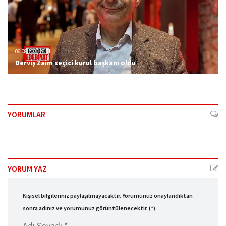
06.08.2026 23:51
Derviş Zaim seçici kurul başkanı oldu
YORUMLAR
YORUM YAZ
Kişisel bilgileriniz paylaşılmayacaktır. Yorumunuz onaylandıktan
sonra adınız ve yorumunuz görüntülenecektir. (*)
Adı Soyadı *