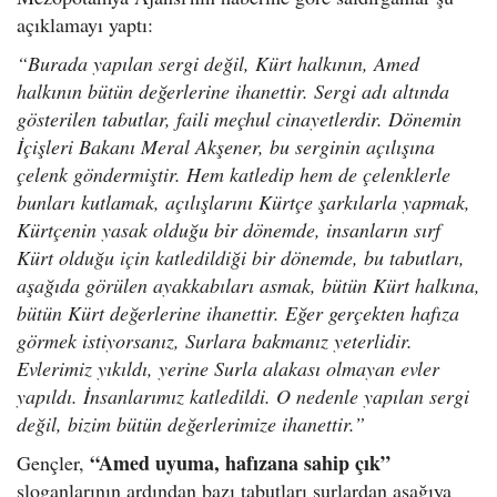
açıklamayı yaptı:
“Burada yapılan sergi değil, Kürt halkının, Amed
halkının bütün değerlerine ihanettir. Sergi adı altında
gösterilen tabutlar, faili meçhul cinayetlerdir. Dönemin
İçişleri Bakanı Meral Akşener, bu serginin açılışına
çelenk göndermiştir. Hem katledip hem de çelenklerle
bunları kutlamak, açılışlarını Kürtçe şarkılarla yapmak,
Kürtçenin yasak olduğu bir dönemde, insanların sırf
Kürt olduğu için katledildiği bir dönemde, bu tabutları,
aşağıda görülen ayakkabıları asmak, bütün Kürt halkına,
bütün Kürt değerlerine ihanettir. Eğer gerçekten hafıza
görmek istiyorsanız, Surlara bakmanız yeterlidir.
Evlerimiz yıkıldı, yerine Surla alakası olmayan evler
yapıldı. İnsanlarımız katledildi. O nedenle yapılan sergi
değil, bizim bütün değerlerimize ihanettir.”
“Amed uyuma, hafızana sahip çık”
Gençler,
sloganlarının ardından bazı tabutları surlardan aşağıya