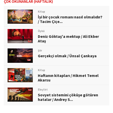
ÇOK OKUNANLAR (HAFTALIK)
Kitap
İyi bir çocuk romanı nasıl olmalıdır?
/ Tacim Çiçe...
Öykü
Deniz Göktaş'a mektup / Ali Ekber
Ataş
Şiir
Gerçekçi olmak / Ünsal Çankaya
Kitap
Haftanın kitapları / Hikmet Temel
Akarsu
Eleştiri
Sovyet sistemini çöküşe götüren
hatalar / Andrey S...