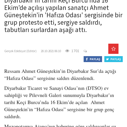
Diyarbakır’ın tarihi Keçi Burcu’nda 16
o
Ekim’de açılışı yapılan sanatçı Ahmet
n
Güneştekin’in 'Hafıza Odası' sergisinde bir
grup protesto etti, sergiye saldırdı,
tabutları surlardan aşağı attı.
gercekedebiyat.com
1701
Gerçek Edebiyat (Editör)
20.10.2021 06:10
Ressam Ahmet Güneştekin’in Diyarbakır Sur’da açtığı
“Hafıza Odası” sergisine saldırı düzenlendi.
Diyarbakır Ticaret ve Sanayi Odası’nın (DTSO) ev
sahipliği ve Pilevneli Galeri sunumuyla Diyarbakır’ın
tarihi Keçi Burcu’nda 16 Ekim’de açılan Ahmet
Güneştekin’in “Hafıza Odası” sergisine bir grup genç
saldırdı.
Mezopotamya Ajansı'nın haberine göre saldırganlar şu