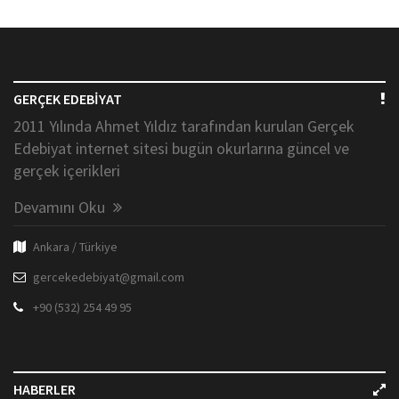
GERÇEK EDEBİYAT
2011 Yılında Ahmet Yıldız tarafından kurulan Gerçek
Edebiyat internet sitesi bugün okurlarına güncel ve
gerçek içerikleri
Devamını Oku
Ankara / Türkiye
gercekedebiyat@gmail.com
+90 (532) 254 49 95
HABERLER