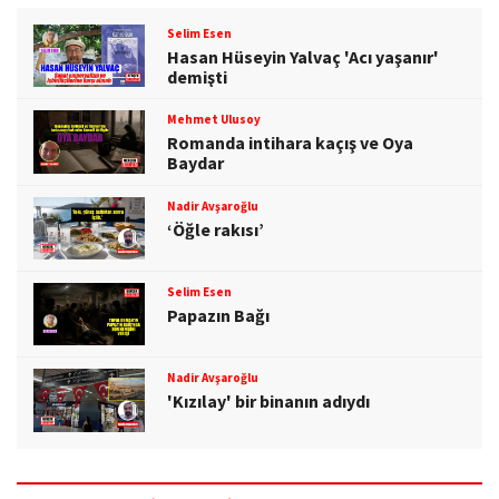
Selim Esen
Hasan Hüseyin Yalvaç 'Acı yaşanır'
demişti
Mehmet Ulusoy
Romanda intihara kaçış ve Oya
Baydar
Nadir Avşaroğlu
‘Öğle rakısı’
Selim Esen
Papazın Bağı
Nadir Avşaroğlu
'Kızılay' bir binanın adıydı