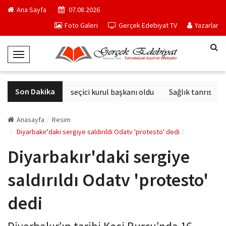
Ana Sayfa
07.08.2026
Foto Galeri
Gerçek Edebiyat TV
Yazarlar
T
o
g
Son Dakika
Derviş Zaim seçici kurul başkanı oldu
Sağlık tanrısının 
g
l
e
Anasayfa
Resim
N
Diyarbakır'daki sergiye saldırıldı Odatv 'protesto' dedi
a
Diyarbakır'daki sergiye
v
i
saldırıldı Odatv 'protesto'
g
a
dedi
t
i