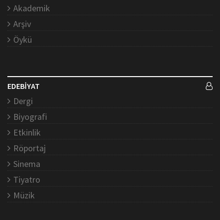
Akademik
Arşiv
Öykü
EDEBİYAT
Dergi
Biyografi
Etkinlik
Röportaj
Sinema
Tiyatro
Müzik