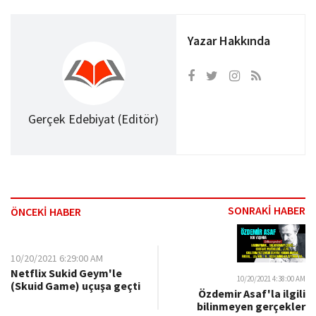
Yazar Hakkında
Gerçek Edebiyat (Editör)
SONRAKİ HABER
ÖNCEKİ HABER
10/20/2021 6:29:00 AM
Netflix Sukid Geym'le
10/20/2021 4:38:00 AM
(Skuid Game) uçuşa geçti
Özdemir Asaf'la ilgili
bilinmeyen gerçekler