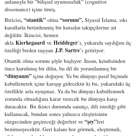
anlamıyla bir “bilişsel uyumsuzluk” (cognitive
dissonance) içine itmiş.
, “otantik”
“sorunu”,
Biricisi
olma
Siyasal İslama, sıkı
kurallarla betimlenmiş bir kutsalın takipçilerine ait
değildir. İkincisi, hemen
Kierkegaard
Heiddeger
akla
ve
’ı, yukarıda saydığım üç
J.P. Sartre
özelliği birden taşıyan
’ı getiriyor:
Otantik olma sorunu şöyle başlıyor: İnsan, kendisinden
önce kurulmuş bir dilin, bu dil ile yorumlanmış bir
“dünyanın”
içine doğuyor. Ya bu dünyayı pasif biçimde
kabullenerek içine karışıp gidecektir ki bu, yukarıdaki üç
özellikle asla uyuşmaz. Ya da bu dünyayı kabullenmek
zorunda olmadığına karar verecek bu dünyaya karşı
duracaktır. Bu ikinci durumda sanatçı, dili istediği gibi
kullanacak, bundan sonra yalnızca eleştirisinin
“şey”
süzgecinden geçireceği değerleri ve
leri
benimseyecektir. Geri kalanı hor görmek, eleştirmek,