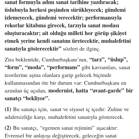
sanat formuyla adını sanat tarihine yazdıracak;
üslubuyla herkesi peşinden sürükleyecek; gündemi
izlemeyecek, gündemi verecektir; performansıyla
rekorlar kitabına girecek, tarzıyla sanat modası
oluşturacaktır; ait olduğu milleti hor görüp şikâyet
etmek yerine kendi sanatını üretecektir, muhalefetini
sanatıyla gösterecektir”
sözleri de ilginç.
“tarz”, “üslup”,
Zira beklentide, Cumhurbaşkanı’nın,
“form”, “moda”, “performans”
gibi kavramları, sanat
teorilerine aşina olanlara garip gelecek biçimde
kullanmasından öte bir durum var: Cumhurbaşkanı en
modernist, hatta “avant-garde” bir
azından üç açıdan,
sanatçı “bekliyor”.
(1)
Bu sanatçı için, sanat ve siyaset iç içedir: Zulme ve
adaletsizliğe karşı, muhalefetini sanatıyla gösterecek.
(2)
Bu sanatçı, “egemen sanat rejimini” aşacaktır:
Evrensel bir anlayışı değiştirecek, geleceğin sanat