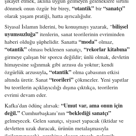
şikâyet etmek, aklına uygun gelmeyen geleneklere sırtını
“otantik”
“sanatçı”
dönmek onun özgür bir birey,
bir
olarak yaşam pratiği, hatta ayrıcalığıdır.
bilişsel
Siyasal İslamın liderini, bu konuşmayı yazarak, “
uyumsuzluğa”
itenlerin, sanat teorilerinin evriminden
“moda”
haberi olduğu şüphelidir. Sanatta
olmaz,
“otantik”
“rekorlar kitabına”
olması beklenen sanatçı,
girmeye çalışan bir sporcu değildir; ünlü olmak, devletin
himayesine sığınmak gibi arzusu da yoktur; kendi
, “otantik”
özgürlük arzusuyla
olma çabasının etkisi
“teorileri”
altında üretir. Sanat
çökmezler. Yeni yapıtlar
bu teorilerin açıklayıcılığı dışına çıktıkça, teorilerin
evrimi devam eder.
“Umut var, ama onun için
Kafka’dan ödünç alırsak:
değil.”
“beklediği sanatçı”
Cumhurbaşkanı’nın
gelmeyecek. Gelen sanatçı, siyaset yapacak (iktidar ve
devletten uzak duracak, ürünün metalaşmasıyla
ilgilenmeyecek), gerekirse slogan atacak, polemik