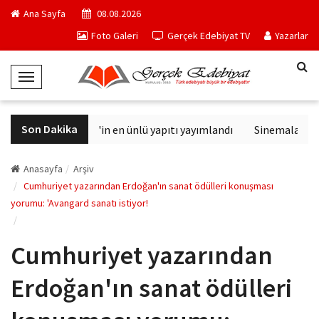
Ana Sayfa
08.08.2026
Foto Galeri
Gerçek Edebiyat TV
Yazarlar
T
o
g
Son Dakika
Philip K. Dick'in en ünlü yapıtı yayımlandı
Sinemalarda bu 
g
l
e
Anasayfa
Arşiv
N
Cumhuriyet yazarından Erdoğan'ın sanat ödülleri konuşması
yorumu: 'Avangard sanatı istiyor!
a
v
i
Cumhuriyet yazarından
g
a
Erdoğan'ın sanat ödülleri
t
i