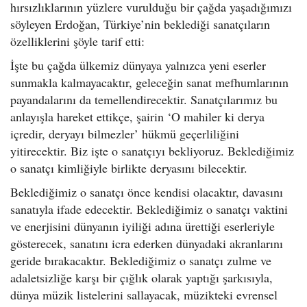
hırsızlıklarının yüzlere vurulduğu bir çağda yaşadığımızı
söyleyen Erdoğan, Türkiye’nin beklediği sanatçıların
özelliklerini şöyle tarif etti:
İşte bu çağda ülkemiz dünyaya yalnızca yeni eserler
sunmakla kalmayacaktır, geleceğin sanat mefhumlarının
payandalarını da temellendirecektir. Sanatçılarımız bu
anlayışla hareket ettikçe, şairin ‘O mahiler ki derya
içredir, deryayı bilmezler’ hükmü geçerliliğini
yitirecektir. Biz işte o sanatçıyı bekliyoruz. Beklediğimiz
o sanatçı kimliğiyle birlikte deryasını bilecektir.
Beklediğimiz o sanatçı önce kendisi olacaktır, davasını
sanatıyla ifade edecektir. Beklediğimiz o sanatçı vaktini
ve enerjisini dünyanın iyiliği adına ürettiği eserleriyle
gösterecek, sanatını icra ederken dünyadaki akranlarını
geride bırakacaktır. Beklediğimiz o sanatçı zulme ve
adaletsizliğe karşı bir çığlık olarak yaptığı şarkısıyla,
dünya müzik listelerini sallayacak, müzikteki evrensel