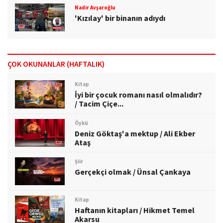
Nadir Avşaroğlu
'Kızılay' bir binanın adıydı
ÇOK OKUNANLAR (HAFTALIK)
Kitap
İyi bir çocuk romanı nasıl olmalıdır?
/ Tacim Çiçe...
Öykü
Deniz Göktaş'a mektup / Ali Ekber
Ataş
Şiir
Gerçekçi olmak / Ünsal Çankaya
Kitap
Haftanın kitapları / Hikmet Temel
Akarsu