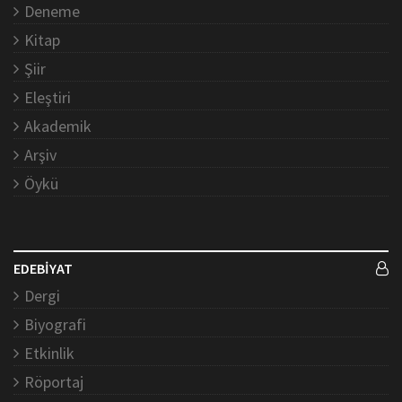
Deneme
Kitap
Şiir
Eleştiri
Akademik
Arşiv
Öykü
EDEBİYAT
Dergi
Biyografi
Etkinlik
Röportaj