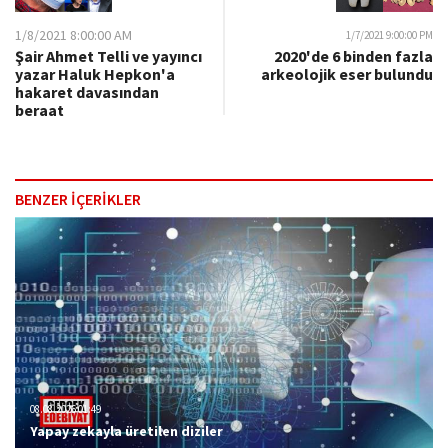
1/8/2021 8:00:00 AM
1/7/2021 9:00:00 PM
Şair Ahmet Telli ve yayıncı
2020'de 6 binden fazla
yazar Haluk Hepkon'a
arkeolojik eser bulundu
hakaret davasından
beraat
BENZER İÇERİKLER
08.08.2026 01:49
Yapay zekayla üretilen diziler