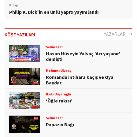
Kitap
Philip K. Dick'in en ünlü yapıtı yayımlandı
YAZARLAR
KÖŞE YAZILARI
Selim Esen
Hasan Hüseyin Yalvaç 'Acı yaşanır'
demişti
Mehmet Ulusoy
Romanda intihara kaçış ve Oya
Baydar
Nadir Avşaroğlu
‘Öğle rakısı’
Selim Esen
Papazın Bağı