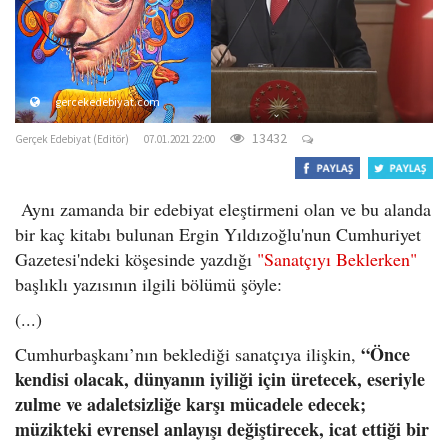
gercekedebiyat.com
13432
Gerçek Edebiyat (Editör)
07.01.2021 22:00
Aynı zamanda bir edebiyat eleştirmeni olan ve bu alanda
bir kaç kitabı bulunan Ergin Yıldızoğlu'nun Cumhuriyet
Gazetesi'ndeki köşesinde yazdığı
"Sanatçıyı Beklerken"
başlıklı yazısının ilgili bölümü şöyle:
(...)
“Önce
Cumhurbaşkanı’nın beklediği sanatçıya ilişkin,
kendisi olacak, dünyanın iyiliği için üretecek, eseriyle
zulme ve adaletsizliğe karşı mücadele edecek;
müzikteki evrensel anlayışı değiştirecek, icat ettiği bir