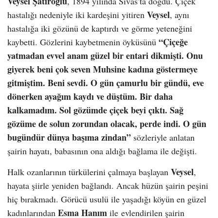
Veysel Şatıroğlu
, 1894 yılında Sivas’ta doğdu. Çiçek
Veysel
hastalığı nedeniyle iki kardeşini yitiren
, aynı
hastalığa iki gözünü de kaptırdı ve görme yeteneğini
“Çiçeğe
kaybetti. Gözlerini kaybetmenin öyküsünü
yatmadan evvel anam güzel bir entari dikmişti. Onu
giyerek beni çok seven Muhsine kadına göstermeye
gitmiştim. Beni sevdi. O gün çamurlu bir gündü, eve
dönerken ayağım kaydı ve düştüm. Bir daha
kalkamadım. Sol gözümde çiçek beyi çıktı. Sağ
gözüme de solun zorundan olacak, perde indi. O gün
bugündür dünya başıma zindan”
sözleriyle anlatan
şairin hayatı, babasının ona aldığı bağlama ile değişti.
Veysel
Halk ozanlarının türkülerini çalmaya başlayan
,
hayata şiirle yeniden bağlandı. Ancak hüzün şairin peşini
hiç bırakmadı. Görücü usulü ile yaşadığı köyün en güzel
Esma Hanım
kadınlarından
ile evlendirilen şairin