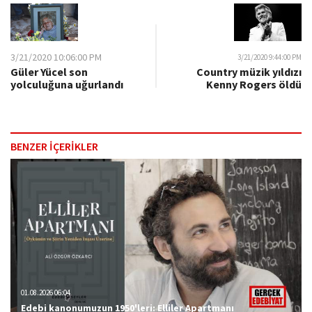
3/21/2020 10:06:00 PM
3/21/2020 9:44:00 PM
Country müzik yıldızı
Güler Yücel son
Kenny Rogers öldü
yolculuğuna uğurlandı
BENZER İÇERİKLER
01.08.2026 06:04
Edebi kanonumuzun 1950'leri: Elliler Apartmanı