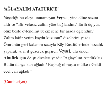
‘AĞLAYALIM ATATÜRK’E’
Veysel
Yaşadığı bu olayı unutamayan
, yine eline sazını
aldı ve “Bir vefasız zalim yâre bağlandım/ Tarih üç yüz
otuz beşte evlendim/ Sekiz sene bir arada eğlendim/
Zalim kâfir yetim koydu kuzumu” dizelerini yazdı.
Ömrünün geri kalanını sazıyla Köy Enstitülerinde hocalık
Veysel
yaparak ve il il gezerek geçiren
, ulu önder
Atatürk
için de şu dizeleri yazdı: “Ağlayalım Atatürk’e /
Bütün dünya kan ağladı / Başbuğ olmuştu mülke / Geldi
ecel can ağladı.”
(Cumhuriyet)