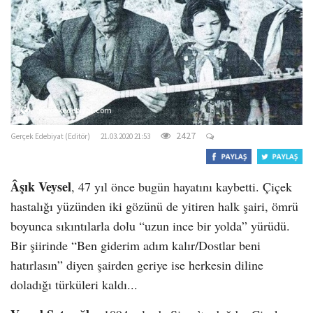
o
n
gercekedebiyat.com
2427
Gerçek Edebiyat (Editör)
21.03.2020 21:53
Âşık Veysel
, 47 yıl önce bugün hayatını kaybetti. Çiçek
hastalığı yüzünden iki gözünü de yitiren halk şairi, ömrü
boyunca sıkıntılarla dolu “uzun ince bir yolda” yürüdü.
Bir şiirinde “Ben giderim adım kalır/Dostlar beni
hatırlasın” diyen şairden geriye ise herkesin diline
doladığı türküleri kaldı...