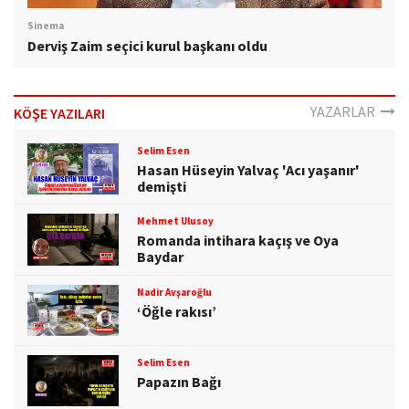
Sinema
Derviş Zaim seçici kurul başkanı oldu
YAZARLAR
KÖŞE YAZILARI
Selim Esen
Hasan Hüseyin Yalvaç 'Acı yaşanır'
demişti
Mehmet Ulusoy
Romanda intihara kaçış ve Oya
Baydar
Nadir Avşaroğlu
‘Öğle rakısı’
Selim Esen
Papazın Bağı