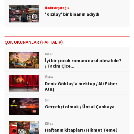
Nadir Avşaroğlu
'Kızılay' bir binanın adıydı
ÇOK OKUNANLAR (HAFTALIK)
Kitap
İyi bir çocuk romanı nasıl olmalıdır?
/ Tacim Çiçe...
Öykü
Deniz Göktaş'a mektup / Ali Ekber
Ataş
Şiir
Gerçekçi olmak / Ünsal Çankaya
Kitap
Haftanın kitapları / Hikmet Temel