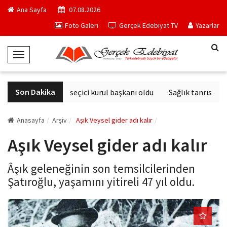
Ana Sayfa
07.08.2026
Foto Galeri
Gerçek Edebiyat TV
Yazarlar
T
o
g
Son Dakika
Derviş Zaim seçici kurul başkanı oldu
Sağlık tanrısının 
g
l
e
Anasayfa
Arşiv
Aşık Veysel gider adı kalır
N
Aşık Veysel gider adı kalır
a
v
Âşık geleneğinin son temsilcilerinden
i
Şatıroğlu, yaşamını yitireli 47 yıl oldu.
g
a
t
i