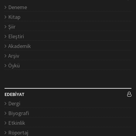
Deneme
Kitap
Şiir
Eleştiri
Akademik
Arşiv
Öykü
EDEBİYAT
Dergi
Biyografi
Etkinlik
Röportaj