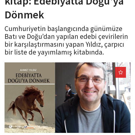
kitap: Edebiyatta Doğu'ya
o
Dönmek
n
Cumhuriyetin başlangıcında günümüze
Batı ve Doğu’dan yapılan edebi çevirilerin
bir karşılaştırmasını yapan Yıldız, çarpıcı
bir liste de yayımlamış kitabında.
gercekedebiyat.com