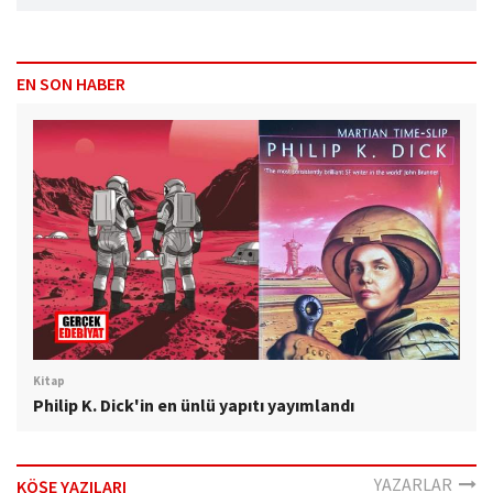
EN SON HABER
Kitap
Philip K. Dick'in en ünlü yapıtı yayımlandı
YAZARLAR
KÖŞE YAZILARI