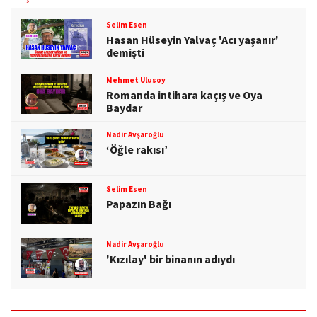
Selim Esen
Hasan Hüseyin Yalvaç 'Acı yaşanır'
demişti
Mehmet Ulusoy
Romanda intihara kaçış ve Oya
Baydar
Nadir Avşaroğlu
‘Öğle rakısı’
Selim Esen
Papazın Bağı
Nadir Avşaroğlu
'Kızılay' bir binanın adıydı