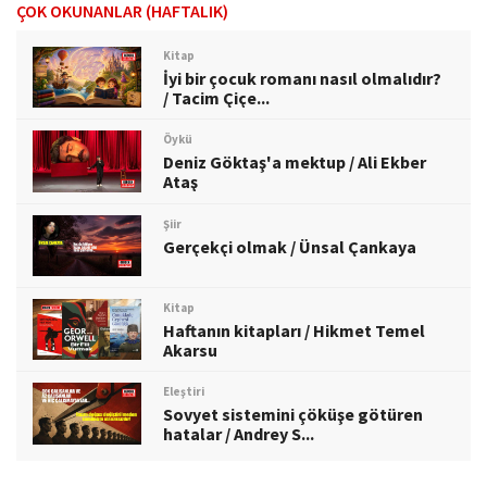
ÇOK OKUNANLAR (HAFTALIK)
Kitap
İyi bir çocuk romanı nasıl olmalıdır?
/ Tacim Çiçe...
Öykü
Deniz Göktaş'a mektup / Ali Ekber
Ataş
Şiir
Gerçekçi olmak / Ünsal Çankaya
Kitap
Haftanın kitapları / Hikmet Temel
Akarsu
Eleştiri
Sovyet sistemini çöküşe götüren
hatalar / Andrey S...