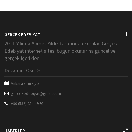
GERÇEK EDEBİYAT
2011 Yılında Ahmet Yıldız tarafından kurulan Gerçek
Edebiyat internet sitesi bugün okurlarına güncel ve
gerçek içerikleri
Devamını Oku
Ankara / Türkiye
gercekedebiyat@gmail.com
+90 (532) 254 49 95
HABERLER