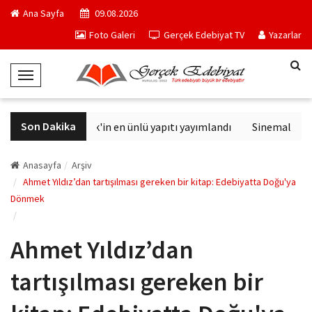
Ana Sayfa
09.08.2026
Foto Galeri
Gerçek Edebiyat TV
Yazarlar
T
o
g
Son Dakika
Philip K. Dick'in en ünlü yapıtı yayımlandı
Sinemalarda bu
g
l
e
Anasayfa
Arşiv
N
Ahmet Yıldız’dan tartışılması gereken bir kitap: Edebiyatta Doğu'ya
Dönmek
a
v
i
Ahmet Yıldız’dan
g
a
tartışılması gereken bir
t
i