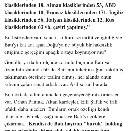
klasiklerinden 18, Alman klasiklerinden 53, ABD
klasiklerinden 10, Fransız klasiklerinden 171, İngiliz
klasiklerinden 56, İtalyan klasiklerinden 12, Rus
klasiklerinden 63 vb. çeviri yapılmış.”
Bu liste edebiyatı, sanatı, kültürü ve tarihi zenginliğiyle
Batı'yı kat kat aşan Doğu'ya ne büyük bir haksızlık
ettiğimiz gerçeğini apaçık ortaya koymuyor mu?
Gönüllü ya da bir ölçüde zorunlu biçimde Batı’ya
özentinin yanında bir de Batı’nın tüketim ağına takılmış,
takılmanın ötesinde teslim olmuş, her alanda onun
kılıcını çalan sanat erbabı var. Asıl sorun burada.
Bu noktada adını anmadan geçemeyeceğimiz örnekler
var. Orhan Pamuk, Altan kardeşler, Elif Şafak ve irili
ufaklı daha niceleri. Bunların ortak özelliği kendi
ülkesine sövmek, aşağılamak ve Batı’yı göklere
Kendisi de Batı hayranı "büyük" holding
çıkarmak.
yayın evlerinin şişirmesiyle edebiyatımızın tüm