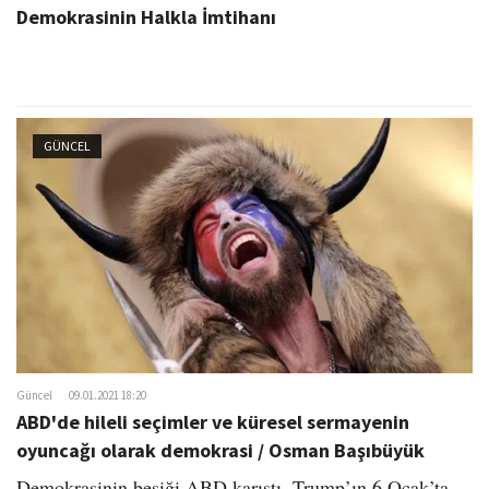
Demokrasinin Halkla İmtihanı
GÜNCEL
Güncel
09.01.2021 18:20
ABD'de hileli seçimler ve küresel sermayenin
oyuncağı olarak demokrasi / Osman Başıbüyük
Demokrasinin beşiği ABD karıştı. Trump’ın 6 Ocak’ta