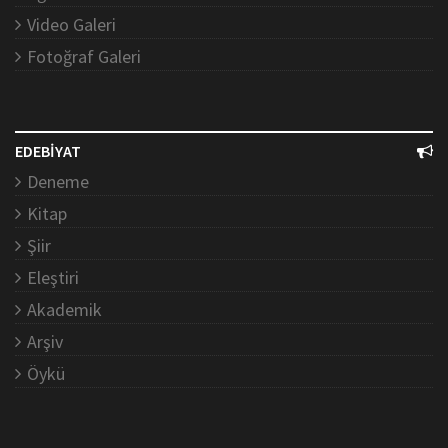
Video Galeri
Fotoğraf Galeri
EDEBİYAT
Deneme
Kitap
Şiir
Eleştiri
Akademik
Arşiv
Öykü