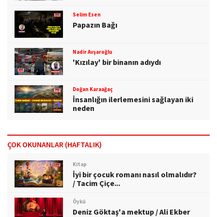
Selim Esen
Papazın Bağı
Nadir Avşaroğlu
'Kızılay' bir binanın adıydı
Doğan Karaağaç
İnsanlığın ilerlemesini sağlayan iki
neden
ÇOK OKUNANLAR (HAFTALIK)
Kitap
İyi bir çocuk romanı nasıl olmalıdır?
/ Tacim Çiçe...
Öykü
Deniz Göktaş'a mektup / Ali Ekber