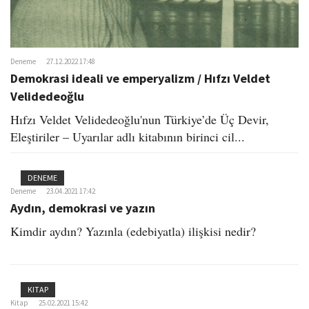
Deneme
27.12.2022 17:48
Demokrasi ideali ve emperyalizm / Hıfzı Veldet
Velidedeoğlu
Hıfzı Veldet Velidedeoğlu'nun Türkiye’de Üç Devir,
Eleştiriler – Uyarılar adlı kitabının birinci cil...
DENEME
Deneme
23.04.2021 17:42
Aydın, demokrasi ve yazın
Kimdir aydın? Yazınla (edebiyatla) ilişkisi nedir?
KITAP
Kitap
25.02.2021 15:42