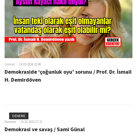
o
n
Güncel
14.03.2024 22:06
Demokraside ‘çoğunluk oyu’ sorunu / Prof. Dr. İsmail
H. Demirdöven
DENEME
Deneme
15.10.2023 17:21
Demokrasi ve savaş / Sami Günal