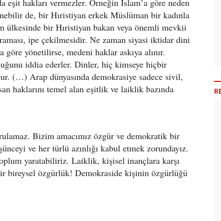
nda eşit hakları vermezler. Örneğin İslam’a göre neden
nebilir de, bir Hıristiyan erkek Müslüman bir kadınla
ülkesinde bir Hıristiyan bakan veya önemli mevkii
aması, ipe çekilmesidir. Ne zaman siyasi iktidar dini
a göre yönetilirse, medeni haklar askıya alınır.
ğunu iddia ederler. Dinler, hiç kimseye hiçbir
tur. (…) Arap dünyasında demokrasiye sadece sivil,
an haklarını temel alan eşitlik ve laiklik bazında
R
urulamaz. Bizim amacımız özgür ve demokratik bir
şünceyi ve her türlü azınlığı kabul etmek zorundayız.
lum yaratabiliriz. Laiklik, kişisel inançlara karşı
bir bireysel özgürlük! Demokraside kişinin özgürlüğü