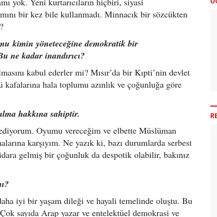
Ü
ı yok. Yeni kurtarıcıların hiçbiri, siyasi
mını bir kez bile kullanmadı. Minnacık bir sözcükten
?
umu kimin yöneteceğine demokratik bir
 Bu ne kadar inandırıcı?
lmasını kabul ederler mi? Mısır’da bir Kıpti’nin devlet
ü kafalarına hala toplumu azınlık ve çoğunluğa göre
ılma hakkına sahiptir.
R
 ediyorum. Oyumu vereceğim ve elbette Müslüman
lmalarına karşıyım. Ne yazık ki, bazı durumlarda serbest
dara gelmiş bir çoğunluk da despotik olabilir, bakınız
mı?
daha iyi bir yaşam dileği ve hayali temelinde oluştu. Bu
. Çok sayıda Arap yazar ve entelektüel demokrasi ve