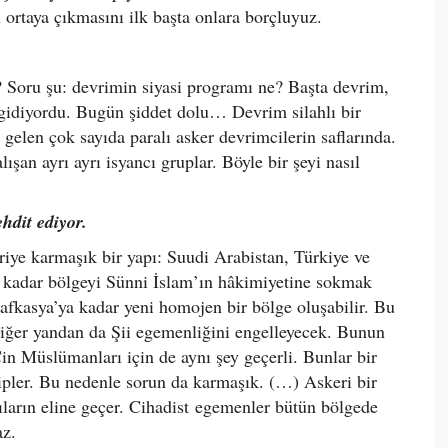
n ortaya çıkmasını ilk başta onlara borçluyuz.
? Soru şu: devrimin siyasi programı ne? Başta devrim,
 gidiyordu. Bugün şiddet dolu… Devrim silahlı bir
 gelen çok sayıda paralı asker devrimcilerin saflarında.
şan ayrı ayrı isyancı gruplar. Böyle bir şeyi nasıl
ehdit ediyor.
riye karmaşık bir yapı: Suudi Arabistan, Türkiye ve
’a kadar bölgeyi Sünni İslam’ın hâkimiyetine sokmak
afkasya’ya kadar yeni homojen bir bölge oluşabilir. Bu
diğer yandan da Şii egemenliğini engelleyecek. Bunun
in Müslümanları için de aynı şey geçerli. Bunlar bir
hipler. Bu nedenle sorun da karmaşık. (…) Askeri bir
tçıların eline geçer. Cihadist egemenler bütün bölgede
az.