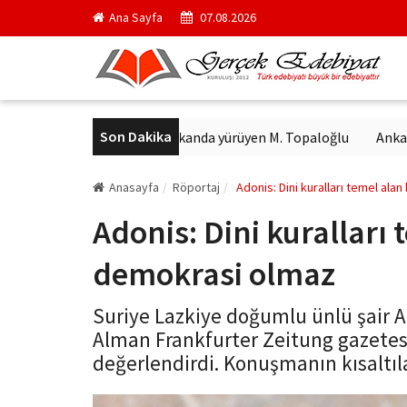
Ana Sayfa
07.08.2026
Son Dakika
heykeli bulundu
Arkanda yürüyen M. Topaloğlu
Ankara kedile
Anasayfa
Röportaj
Adonis: Dini kuralları temel al
Adonis: Dini kuralları
demokrasi olmaz
Suriye Lazkiye doğumlu ünlü şair A
Alman Frankfurter Zeitung gazetesi
değerlendirdi. Konuşmanın kısaltıla