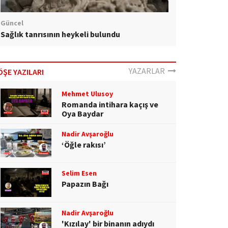
Güncel
Sağlık tanrısının heykeli bulundu
YAZARLAR
ÖŞE YAZILARI
Mehmet Ulusoy
Romanda intihara kaçış ve
Oya Baydar
Nadir Avşaroğlu
‘Öğle rakısı’
Selim Esen
Papazın Bağı
Nadir Avşaroğlu
'Kızılay' bir binanın adıydı