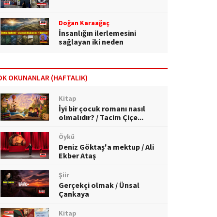
Doğan Karaağaç
İnsanlığın ilerlemesini
sağlayan iki neden
OK OKUNANLAR (HAFTALIK)
Kitap
İyi bir çocuk romanı nasıl
olmalıdır? / Tacim Çiçe...
Öykü
Deniz Göktaş'a mektup / Ali
Ekber Ataş
Şiir
Gerçekçi olmak / Ünsal
Çankaya
Kitap