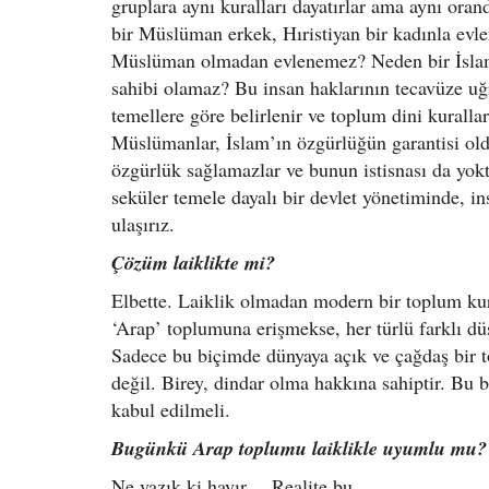
gruplara aynı kuralları dayatırlar ama aynı ora
bir Müslüman erkek, Hıristiyan bir kadınla evle
Müslüman olmadan evlenemez? Neden bir İslam 
sahibi olamaz? Bu insan haklarının tecavüze uğr
temellere göre belirlenir ve toplum dini kurallar
Müslümanlar, İslam’ın özgürlüğün garantisi oldu
özgürlük sağlamazlar ve bunun istisnası da yok
seküler temele dayalı bir devlet yönetiminde, ins
ulaşırız.
Çözüm laiklikte mi?
Elbette. Laiklik olmadan modern bir toplum k
‘Arap’ toplumuna erişmekse, her türlü farklı dü
Sadece bu biçimde dünyaya açık ve çağdaş bir top
değil. Birey, dindar olma hakkına sahiptir. Bu 
kabul edilmeli.
Bugünkü Arap toplumu laiklikle uyumlu mu?
Ne yazık ki hayır… Realite bu.