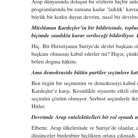
Arap dünyasında dolaşan bu sözlerin hiçbir anlam
programlarında bu zamana kadar ‘laiklik’ kavra
büyük bir korku duyan devrim, nasıl bir devrim
Müslüman Kardeşler’in bir bildirisinde, topl
biçimde sandıkta karar verileceği bildiriliyor.
Hiç. Bir Hıristiyanın Suriye’de devlet başkanı o
başkanı olmasını kabul ederler mi? Hayır, çünk
bölen dogma hâkim.
Ama demokraside bütün partiler seçimlere kat
Ben özgür bir seçmenim ve demokrasiyi kabul
Kardeşler’e karşı. Kesinlikle siyasette etkili o
seçimler çözüm olmuyor. Serbest seçimlerle ikti
Hitler.
Devrimde Arap entelektüelleri bir rol oynadı 
Elbette. Arap ülkelerinde ve Suriye’de olanlar, 
düşünceler birdenbire hiçlikten ortaya çıkmadı