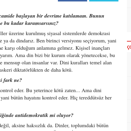
 camide başlayan bir devrime katılamam. Bunun
iye bu kadar karamsarsınız?
eller üzerine kurulmuş siyasal sistemlerde demokrasi
z ya da dindarız. Ben birinci versiyonu seçiyorum, yani
Ç
 karşı olduğum anlamına gelmez. Kişisel inançları
uyarım. Ama din bizi bir kurum olarak yönetecekse, bu
ine mensup olan insanlar var. Dini kuralları temel alan
askeri diktatörlükten de daha kötü.
ki fark ne?
kontrol eder. Bu yeterince kötü zaten... Ama dini
 yani bütün hayatını kontrol eder. Hiç tereddütsüz her
eldiğinde antidemokratik mi oluyor?
ğil, aksine haksızlık da. Dinler, toplumdaki bütün