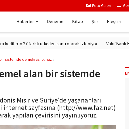
Foto Galeri
Ger
Haberler
Deneme
Kitap
Şiir
Eleştiri
rin 27 farklı ülkeden canlı olarak izleniyor
VakıfBank Kültür'd
an bir sistemde demokrasi olmaz
 temel alan bir sistemde
E
donis Mısır ve Suriye'de yaşananları
 internet sayfasına (http://www.faz.net)
rak yapılan çevirisini yayınlıyoruz.