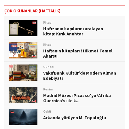
ÇOK OKUNANLAR (HAFTALIK)
Kitap
Hafızanın kapılarını aralayan
kitap: Kırık Anahtar
Kitap
Haftanın kitapları / Hikmet Temel
Akarsu
Güncel
VakıfBank Kültür'de Modern Alman
Edebiyatı
Resim
Madrid Müzesi Picasso'yu ‘Afrika
Guernica’sı ile k...
Öykü
Arkanda yürüyen M. Topaloğlu