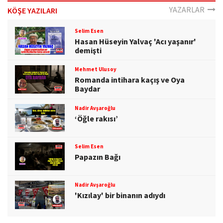
o
YAZARLAR
KÖŞE YAZILARI
n
Selim Esen
Hasan Hüseyin Yalvaç 'Acı yaşanır'
demişti
Mehmet Ulusoy
Romanda intihara kaçış ve Oya
Baydar
Nadir Avşaroğlu
‘Öğle rakısı’
Selim Esen
Papazın Bağı
Nadir Avşaroğlu
'Kızılay' bir binanın adıydı