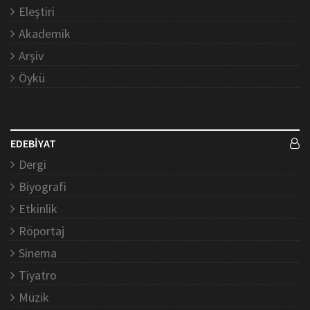
Eleştiri
Akademik
Arşiv
Öykü
EDEBİYAT
Dergi
Biyografi
Etkinlik
Röportaj
Sinema
Tiyatro
Müzik