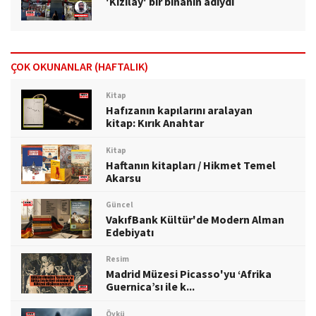
'Kızılay' bir binanın adıydı
ÇOK OKUNANLAR (HAFTALIK)
Kitap
Hafızanın kapılarını aralayan
kitap: Kırık Anahtar
Kitap
Haftanın kitapları / Hikmet Temel
Akarsu
Güncel
VakıfBank Kültür'de Modern Alman
Edebiyatı
Resim
Madrid Müzesi Picasso'yu ‘Afrika
Guernica’sı ile k...
Öykü