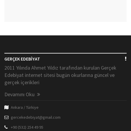
GERÇEK EDEBİYAT
2011 Yılında Ahmet Yıldız tarafından kurulan Gerçek
Edebiyat internet sitesi bugün okurlarına güncel ve
gerçek içerikleri
Devamını Oku
Ankara / Türkiye
gercekedebiyat@gmail.com
+90 (532) 254 49 95