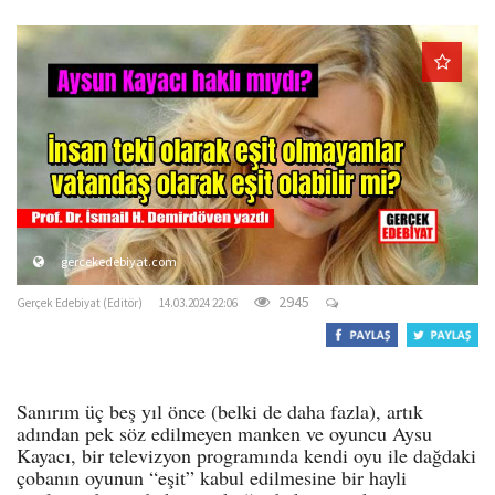
o
n
gercekedebiyat.com
2945
Gerçek Edebiyat (Editör)
14.03.2024 22:06
Sanırım üç beş yıl önce (belki de daha fazla), artık
adından pek söz edilmeyen manken ve oyuncu Aysu
Kayacı, bir televizyon programında kendi oyu ile dağdaki
çobanın oyunun “eşit” kabul edilmesine bir hayli