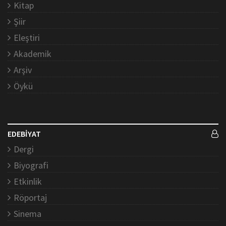
Kitap
Şiir
Eleştiri
Akademik
Arşiv
Öykü
EDEBİYAT
Dergi
Biyografi
Etkinlik
Röportaj
Sinema