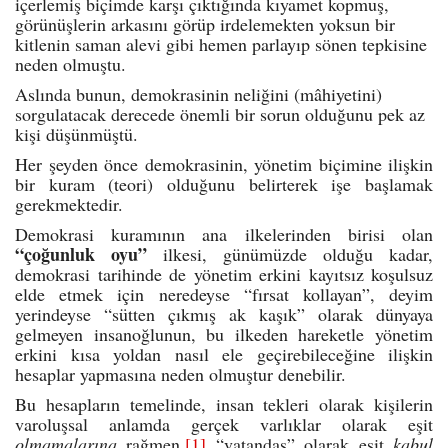
içerlemiş biçimde karşı çıktığında
kıyamet kopmuş,
görünüşlerin arkasını görüp irdelemekten yoksun bir
kitlenin saman alevi gibi hemen parlayıp sönen tepkisine
neden olmuştu.
Aslında bunun, demokrasinin neliğini (mâhiyetini)
sorgulatacak derecede önemli bir sorun olduğunu pek az
kişi düşünmüştü.
Her şeyden önce demokrasinin, yönetim biçimine ilişkin
bir kuram (teori) olduğunu belirterek işe başlamak
gerekmektedir.
Demokrasi kuramının ana ilkelerinden birisi olan
“çoğunluk oyu”
ilkesi, günümüzde olduğu kadar,
demokrasi tarihinde de yönetim erkini kayıtsız koşulsuz
elde etmek için neredeyse “fırsat kollayan”, deyim
yerindeyse “sütten çıkmış ak kaşık” olarak dünyaya
gelmeyen insanoğlunun, bu ilkeden hareketle yönetim
erkini kısa yoldan nasıl ele geçirebileceğine ilişkin
hesaplar yapmasına neden olmuştur denebilir.
Bu hesapların temelinde, insan tekleri olarak kişilerin
varoluşsal anlamda gerçek varlıklar olarak eşit
olmamalarına
rağmen,
[1]
“vatandaş” olarak eşit
kabul