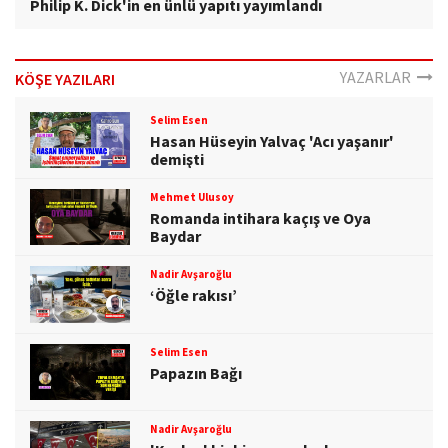
Philip K. Dick'in en ünlü yapıtı yayımlandı
YAZARLAR
KÖŞE YAZILARI
Selim Esen
Hasan Hüseyin Yalvaç 'Acı yaşanır'
demişti
Mehmet Ulusoy
Romanda intihara kaçış ve Oya
Baydar
Nadir Avşaroğlu
‘Öğle rakısı’
Selim Esen
Papazın Bağı
Nadir Avşaroğlu