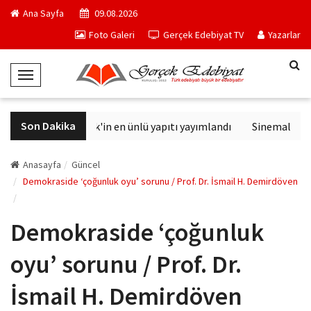
Ana Sayfa
09.08.2026
Foto Galeri
Gerçek Edebiyat TV
Yazarlar
T
o
g
Son Dakika
Philip K. Dick'in en ünlü yapıtı yayımlandı
Sinemalarda bu
g
l
e
Anasayfa
Güncel
N
Demokraside ‘çoğunluk oyu’ sorunu / Prof. Dr. İsmail H. Demirdöven
a
v
Demokraside ‘çoğunluk
i
g
oyu’ sorunu / Prof. Dr.
a
t
İsmail H. Demirdöven
i