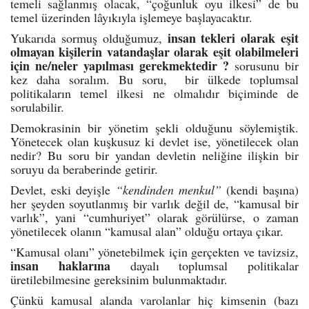
temeli sağlanmış olacak, “çoğunluk oyu ilkesi” de bu
temel üzerinden lâyıkıyla işlemeye başlayacaktır.
insan tekleri olarak eşit
Yukarıda sormuş olduğumuz,
olmayan kişilerin vatandaşlar olarak eşit olabilmeleri
için ne/neler yapılması gerekmektedir ?
sorusunu bir
kez daha soralım. Bu soru, bir ülkede toplumsal
politikaların temel ilkesi ne olmalıdır biçiminde de
sorulabilir.
Demokrasinin bir yönetim şekli olduğunu söylemiştik.
Yönetecek olan kuşkusuz ki devlet ise, yönetilecek olan
nedir? Bu soru bir yandan devletin neliğine ilişkin bir
soruyu da beraberinde getirir.
Devlet, eski deyişle
“kendinden menkul”
(kendi başına)
her şeyden soyutlanmış bir varlık değil de, “kamusal bir
varlık”, yani “cumhuriyet” olarak görülürse, o zaman
yönetilecek olanın “kamusal alan” olduğu ortaya çıkar.
“Kamusal olanı” yönetebilmek için gerçekten ve tavizsiz,
insan haklarına
dayalı toplumsal politikalar
üretilebilmesine gereksinim bulunmaktadır.
Çünkü kamusal alanda varolanlar hiç kimsenin (bazı