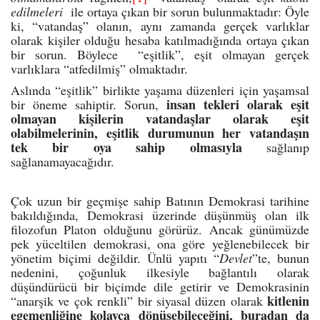
edilmeleri
ile ortaya çıkan bir sorun bulunmaktadır: Öyle
ki, “vatandaş” olanın, aynı zamanda gerçek varlıklar
olarak kişiler olduğu hesaba katılmadığında ortaya çıkan
bir sorun. Böylece “eşitlik”, eşit olmayan gerçek
varlıklara “atfedilmiş” olmaktadır.
Aslında “eşitlik” birlikte yaşama düzenleri için yaşamsal
insan tekleri olarak eşit
bir öneme sahiptir. Sorun,
olmayan
kişilerin vatandaşlar olarak eşit
olabilmelerinin, eşitlik durumunun her vatandaşın
tek bir oya sahip olmasıyla
sağlanıp
sağlanamayacağıdır.
Çok uzun bir geçmişe sahip Batının Demokrasi tarihine
bakıldığında, Demokrasi üzerinde düşünmüş olan ilk
filozofun Platon olduğunu görürüz. Ancak günümüzde
pek yüceltilen demokrasi, ona göre yeğlenebilecek bir
yönetim biçimi değildir. Ünlü yapıtı “
Devlet
”te, bunun
nedenini, çoğunluk ilkesiyle bağlantılı olarak
düşündürücü bir biçimde dile getirir ve Demokrasinin
kitlenin
“anarşik ve çok renkli” bir siyasal düzen olarak
egemenliğine kolayca dönüşebileceğini, buradan da