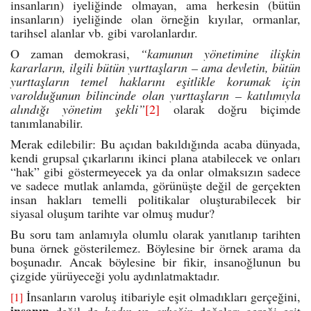
insanların) iyeliğinde olmayan, ama herkesin (bütün
insanların) iyeliğinde olan örneğin kıyılar, ormanlar,
tarihsel alanlar vb. gibi varolanlardır.
O zaman demokrasi,
“kamunun yönetimine ilişkin
kararların, ilgili bütün yurttaşların – ama devletin, bütün
yurttaşların temel haklarını eşitlikle korumak için
varolduğunun bilincinde olan yurttaşların – katılımıyla
alındığı yönetim şekli”
[2]
olarak doğru biçimde
tanımlanabilir.
Merak edilebilir: Bu açıdan bakıldığında acaba dünyada,
kendi grupsal çıkarlarını ikinci plana atabilecek ve onları
“hak” gibi göstermeyecek ya da onlar olmaksızın sadece
ve sadece mutlak anlamda, görünüşte değil de gerçekten
insan hakları temelli politikalar oluşturabilecek bir
siyasal oluşum tarihte var olmuş mudur?
Bu soru tam anlamıyla olumlu olarak yanıtlanıp tarihten
buna örnek gösterilemez. Böylesine bir örnek arama da
boşunadır. Ancak böylesine bir fikir, insanoğlunun bu
çizgide yürüyeceği yolu aydınlatmaktadır.
İnsanların varoluş itibariyle eşit olmadıkları gerçeğini,
[1]