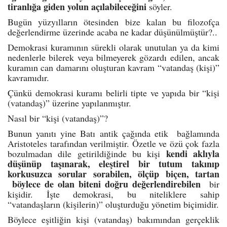
tiranlığa giden yolun açılabileceğini
söyler.
Bugün yüzyılların ötesinden bize kalan bu filozofça
değerlendirme üzerinde acaba ne kadar düşünülmüştür?..
Demokrasi kuramının sürekli olarak unutulan ya da kimi
nedenlerle bilerek veya bilmeyerek gözardı edilen, ancak
kuramın can damarını oluşturan kavram “vatandaş (kişi)”
kavramıdır.
Çünkü demokrasi kuramı belirli tipte ve yapıda bir “kişi
(vatandaş)” üzerine yapılanmıştır.
Nasıl bir “kişi (vatandaş)”?
Bunun yanıtı yine Batı antik çağında etik bağlamında
Aristoteles tarafından verilmiştir. Özetle ve özü çok fazla
kendi aklıyla
bozulmadan dile getirildiğinde bu kişi
düşünüp taşınarak, eleştirel bir tutum takınıp
korkusuzca sorular sorabilen, ölçüp biçen, tartan
böylece de olan biteni doğru değerlendirebilen
bir
kişidir. İşte demokrasi, bu niteliklere sahip
“vatandaşların (kişilerin)” oluşturduğu yönetim biçimidir.
Böylece eşitliğin kişi (vatandaş) bakımından gerçeklik