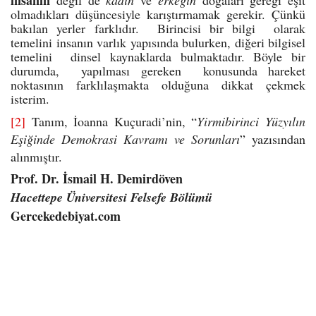
insanın
değil de
kadın
ve
erkeğin
doğaları gereği eşit
olmadıkları düşüncesiyle karıştırmamak gerekir. Çünkü
bakılan yerler farklıdır. Birincisi bir bilgi olarak
temelini insanın varlık yapısında bulurken, diğeri bilgisel
temelini dinsel kaynaklarda bulmaktadır. Böyle bir
durumda, yapılması gereken konusunda hareket
noktasının farklılaşmakta olduğuna dikkat çekmek
isterim.
[2]
Tanım, İoanna Kuçuradi’nin, “
Yirmibirinci Yüzyılın
Eşiğinde Demokrasi Kavramı ve Sorunları
” yazısından
alınmıştır.
Prof. Dr. İsmail H. Demirdöven
Hacettepe Üniversitesi Felsefe Bölümü
Gercekedebiyat.com