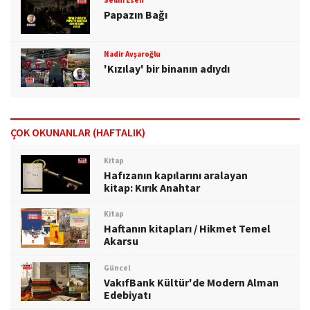
Selim Esen
Papazın Bağı
Nadir Avşaroğlu
'Kızılay' bir binanın adıydı
ÇOK OKUNANLAR (HAFTALIK)
Kitap
Hafızanın kapılarını aralayan
kitap: Kırık Anahtar
Kitap
Haftanın kitapları / Hikmet Temel
Akarsu
Güncel
VakıfBank Kültür'de Modern Alman
Edebiyatı