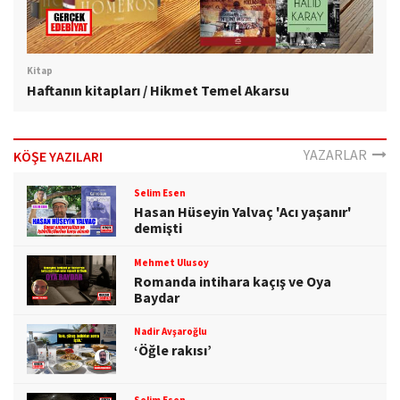
Kitap
Haftanın kitapları / Hikmet Temel Akarsu
YAZARLAR
KÖŞE YAZILARI
Selim Esen
Hasan Hüseyin Yalvaç 'Acı yaşanır'
demişti
Mehmet Ulusoy
Romanda intihara kaçış ve Oya
Baydar
Nadir Avşaroğlu
‘Öğle rakısı’