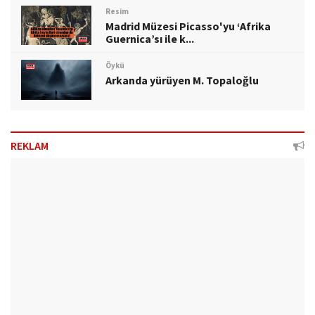
Resim
Madrid Müzesi Picasso'yu ‘Afrika
Guernica’sı ile k...
Öykü
Arkanda yürüyen M. Topaloğlu
REKLAM