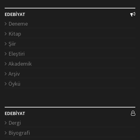
EDEBİYAT
Deneme
Kitap
Şiir
Eleştiri
Akademik
Arşiv
Öykü
EDEBİYAT
Dergi
Biyografi