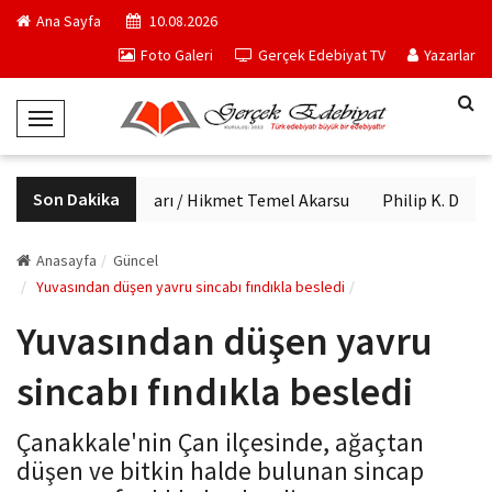
Ana Sayfa
10.08.2026
Foto Galeri
Gerçek Edebiyat TV
Yazarlar
T
o
g
Son Dakika
Haftanın kitapları / Hikmet Temel Akarsu
Philip K. Dick'in
g
l
e
Anasayfa
Güncel
N
Yuvasından düşen yavru sincabı fındıkla besledi
a
Yuvasından düşen yavru
v
i
sincabı fındıkla besledi
g
a
Çanakkale'nin Çan ilçesinde, ağaçtan
t
düşen ve bitkin halde bulunan sincap
i