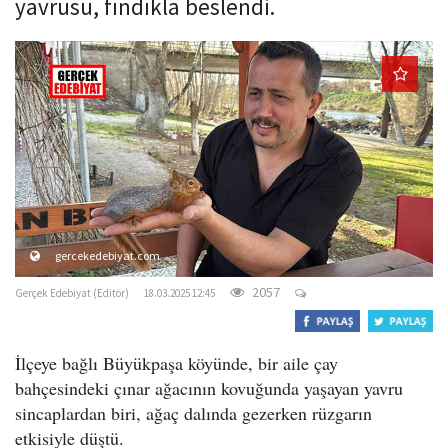
yavrusu, fındıkla beslendi.
o
n
gercekedebiyat.com
2057
Gerçek Edebiyat (Editör)
18.03.2025 12:45
İlçeye bağlı Büyükpaşa köyünde, bir aile çay
bahçesindeki çınar ağacının kovuğunda yaşayan yavru
sincaplardan biri, ağaç dalında gezerken rüzgarın
etkisiyle düştü.