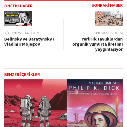
SONRAKİ HABER
ÖNCEKİ HABER
3/18/2025 1:44:00 PM
3/18/2025 12:27:00 PM
Belinsky ve Baratynsky /
Yerli ırk tavuklardan
Vladimir Mojegov
organik yumurta üretimi
yaygınlaşıyor
BENZER İÇERİKLER