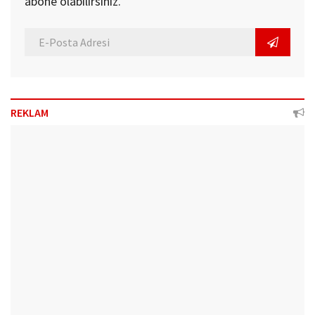
abone olabilirsiniz.
REKLAM