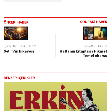
SONRAKİ HABER
ÖNCEKİ HABER
5/27/2026 11:41:00 AM
5/23/2026 1:49:00 PM
Selim'in hikayesi
Haftanın kitapları / Hikmet
Temel Akarsu
BENZER İÇERİKLER