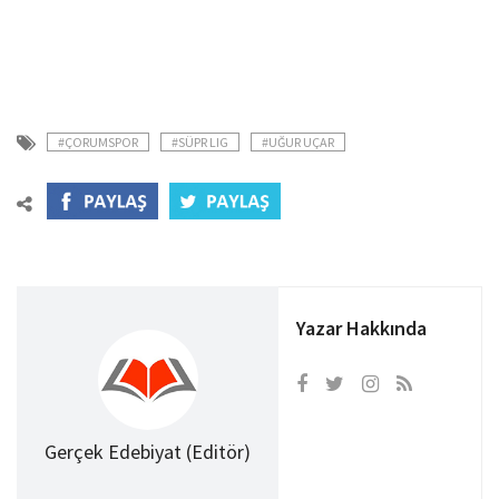
#ÇORUMSPOR
#SÜPR LIG
#UĞUR UÇAR
Yazar Hakkında
Gerçek Edebiyat (Editör)