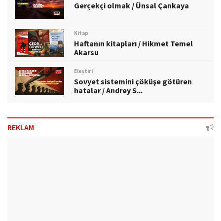
Gerçekçi olmak / Ünsal Çankaya
Kitap
Haftanın kitapları / Hikmet Temel
Akarsu
Eleştiri
Sovyet sistemini çöküşe götüren
hatalar / Andrey S...
REKLAM