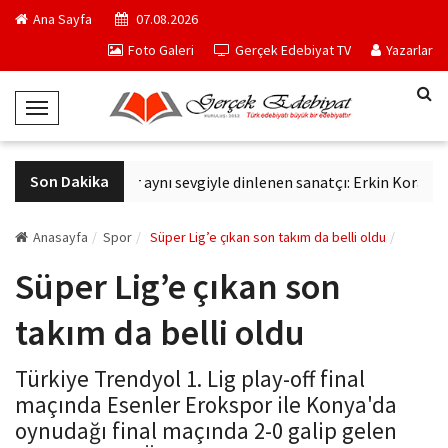
Ana Sayfa
07.08.2026
Foto Galeri
Gerçek Edebiyat TV
Yazarlar
T
o
g
Son Dakika
Altmış yıldır aynı sevgiyle dinlenen sanatçı: Erkin Koray
g
l
e
Anasayfa
Spor
Süper Lig’e çıkan son takım da belli oldu
N
Süper Lig’e çıkan son
a
v
takım da belli oldu
i
g
Türkiye Trendyol 1. Lig play-off final
a
maçında Esenler Erokspor ile Konya'da
t
oynudağı final maçında 2-0 galip gelen
i