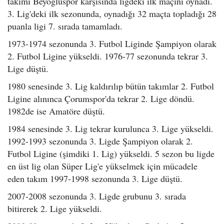
takımı Beyoğluspor karşısında ligdeki ilk maçını oynadı.
3. Lig'deki ilk sezonunda, oynadığı 32 maçta topladığı 28
puanla ligi 7. sırada tamamladı.
1973-1974 sezonunda 3. Futbol Liginde Şampiyon olarak
2. Futbol Ligine yükseldi. 1976-77 sezonunda tekrar 3.
Lige düştü.
1980 senesinde 3. Lig kaldırılıp bütün takımlar 2. Futbol
Ligine alınınca Çorumspor'da tekrar 2. Lige döndü.
1982de ise Amatöre düştü.
1984 senesinde 3. Lig tekrar kurulunca 3. Lige yükseldi.
1992-1993 sezonunda 3. Ligde Şampiyon olarak 2.
Futbol Ligine (şimdiki 1. Lig) yükseldi. 5 sezon bu ligde
en üst lig olan Süper Lig'e yükselmek için mücadele
eden takım 1997-1998 sezonunda 3. Lige düştü.
2007-2008 sezonunda 3. Ligde grubunu 3. sırada
bitirerek 2. Lige yükseldi.