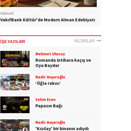
Güncel
VakıfBank Kültür'de Modern Alman Edebiyatı
YAZARLAR
ÖŞE YAZILARI
Mehmet Ulusoy
Romanda intihara kaçış ve
Oya Baydar
Nadir Avşaroğlu
‘Öğle rakısı’
Selim Esen
Papazın Bağı
Nadir Avşaroğlu
'Kızılay' bir binanın adıydı