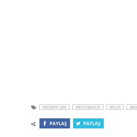
#SELIMIYE CAMI
#RESTORASYON
#POLIS
#BA