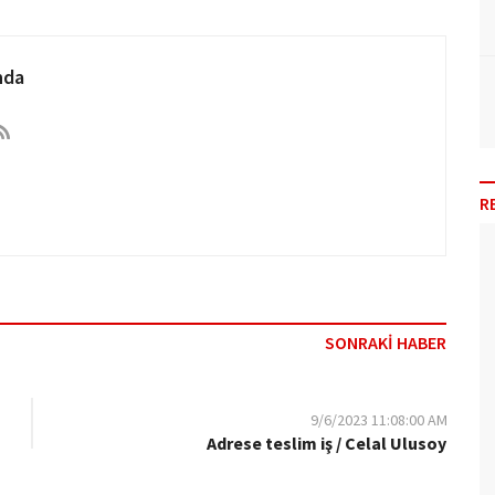
nda
R
SONRAKİ HABER
9/6/2023 11:08:00 AM
Adrese teslim iş / Celal Ulusoy