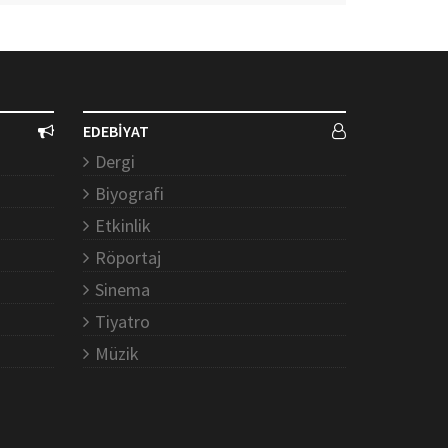
EDEBİYAT
Dergi
Biyografi
Etkinlik
Röportaj
Sinema
Tiyatro
Müzik