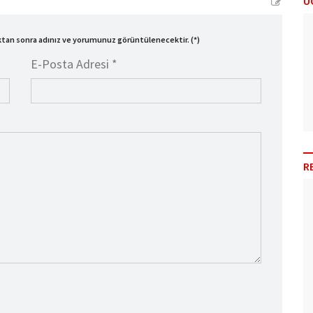
Ü
ıktan sonra adınız ve yorumunuz görüntülenecektir. (*)
E-Posta Adresi *
R