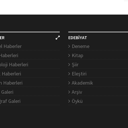
ER
EDEBİYAT
l Haberler
Deneme
Haberleri
Kitap
loji Haberleri
Şiir
k Haberleri
Eleştiri
m Haberleri
Akademik
 Galeri
Arşiv
raf Galeri
Öykü