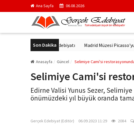
Ana Sayfa
06.08.2026
Son Dakika
tür'de Modern Alman Edebiyatı
Madrid Müzesi Picasso'yu ‘Afrika
Anasayfa
Güncel
Selimiye Cami'si restorasyonund
Selimiye Cami'si res
Edirne Valisi Yunus Sezer, Selimiye
önümüzdeki yıl büyük oranda tama
gercekedebiyat.com
Gerçek Edebiyat (Editör)
06.09.2023 11:29
2084