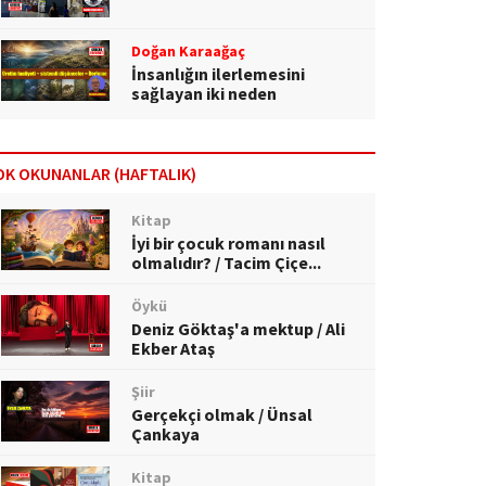
Doğan Karaağaç
İnsanlığın ilerlemesini
sağlayan iki neden
OK OKUNANLAR (HAFTALIK)
Kitap
İyi bir çocuk romanı nasıl
olmalıdır? / Tacim Çiçe...
Öykü
Deniz Göktaş'a mektup / Ali
Ekber Ataş
Şiir
Gerçekçi olmak / Ünsal
Çankaya
Kitap