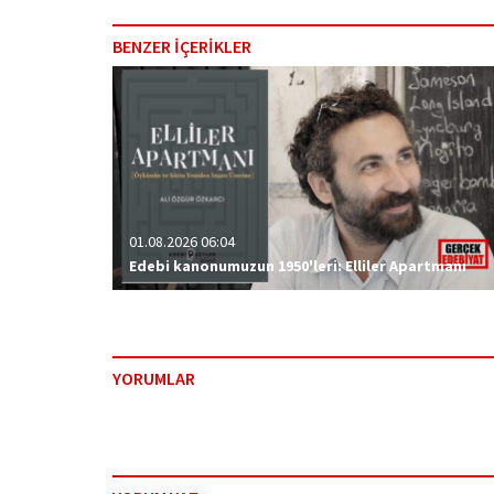
BENZER İÇERİKLER
01.08.2026 06:04
Edebi kanonumuzun 1950'leri: Elliler Apartmanı
YORUMLAR