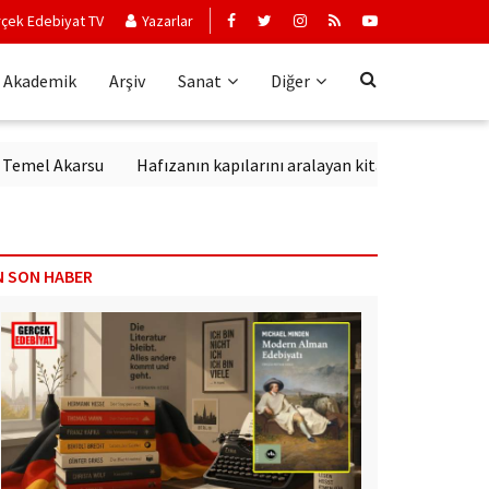
çek Edebiyat TV
Yazarlar
Akademik
Arşiv
Sanat
Diğer
l Akarsu
Hafızanın kapılarını aralayan kitap: Kırık Anahtar
N SON HABER