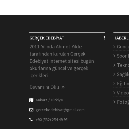
GERÇEK EDEBİYAT
HABERL
2011 Yılında Ahmet Yıldız
Günce
tarafından kurulan Gerçek
Spor 
Edebiyat internet sitesi bugün
Tekno
okurlarına güncel ve gerçek
Sağlı
içerikleri
Eğiti
Devamını Oku
Video
Ankara / Türkiye
Fotoğ
gercekedebiyat@gmail.com
+90 (532) 254 49 95