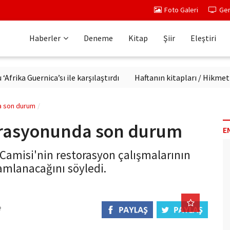
Foto Galeri
Ger
Haberler
Deneme
Kitap
Şiir
Eleştiri
 Guernica’sı ile karşılaştırdı
Haftanın kitapları / Hikmet Teme
a son durum
torasyonunda son durum
E
 Camisi'nin restorasyon çalışmalarının
mlanacağını söyledi.