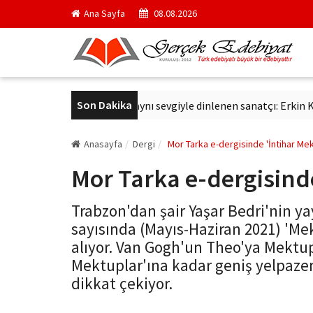
Ana Sayfa
08.08.2026
Son Dakika
Savaş
Altmış yıldır aynı sevgiyle dinlenen sanatçı: Erkin Koray
Anasayfa
Dergi
Mor Tarka e-dergisinde 'İntihar Mek
Mor Tarka e-dergisinde
Trabzon'dan şair Yaşar Bedri'nin ya
sayısında (Mayıs-Haziran 2021) 'Me
alıyor. Van Gogh'un Theo'ya Mektu
Mektuplar'ına kadar geniş yelpaze
dikkat çekiyor.
gercekedebiyat.com