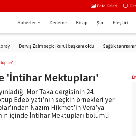
Foto Galeri
Ger
Haberler
Deneme
Kitap
Şiir
Eleştiri
Derviş Zaim seçici kurul başkanı oldu
Sağlık tanrısının heyk
tupları'
 'İntihar Mektupları'
E
yınladığı Mor Taka dergisinin 24.
ktup Edebiyatı'nın seçkin örnekleri yer
plar'ından Nazım Hikmet'in Vera'ya
nin içinde İntihar Mektupları bölümü