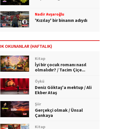
Nadir Avşaroğlu
'Kızılay' bir binanın adıydı
OK OKUNANLAR (HAFTALIK)
Kitap
İyi bir çocuk romanı nasıl
olmalıdır? / Tacim Çiçe...
Öykü
Deniz Göktaş'a mektup / Ali
Ekber Ataş
Şiir
Gerçekçi olmak / Ünsal
Çankaya
Kitap