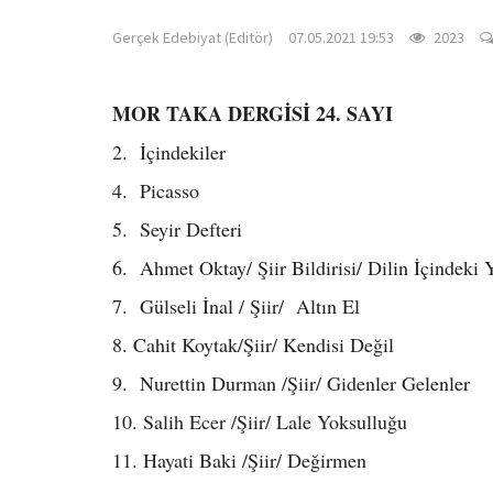
Gerçek Edebiyat (Editör)
07.05.2021 19:53
2023
MOR TAKA DERGİSİ 24. SAYI
2. İçindekiler
4. Picasso
5. Seyir Defteri
6. Ahmet Oktay/ Şiir Bildirisi/ Dilin İçindeki 
7. Gülseli İnal / Şiir/ Altın El
8. Cahit Koytak/Şiir/ Kendisi Değil
9. Nurettin Durman /Şiir/ Gidenler Gelenler
10. Salih Ecer /Şiir/ Lale Yoksulluğu
11. Hayati Baki /Şiir/ Değirmen