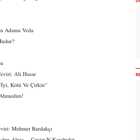
Ü
an Adama Veda
Mudur?
ku
eviri: Ali Hasar
R
“İyi, Kötü Ve Çirkin”
r Ahmedim!
eviri: Mehmet Bardakçı
revden Alma… Çeviri:N.Karabulut