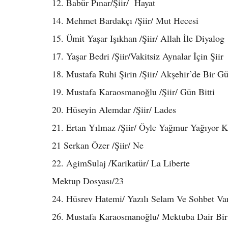
12. Babür Pınar/Şiir/ Hayat
14. Mehmet Bardakçı /Şiir/ Mut Hecesi
15. Ümit Yaşar Işıkhan /Şiir/ Allah İle Diyalog
17. Yaşar Bedri /Şiir/Vakitsiz Aynalar İçin Şiir
18. Mustafa Ruhi Şirin /Şiir/ Akşehir’de Bir G
19. Mustafa Karaosmanoğlu /Şiir/ Gün Bitti
20. Hüseyin Alemdar /Şiir/ Lades
21. Ertan Yılmaz /Şiir/ Öyle Yağmur Yağıyor K
21 Serkan Özer /Şiir/ Ne
22. AgimSulaj /Karikatür/ La Liberte
Mektup Dosyası/23
24. Hüsrev Hatemi/ Yazılı Selam Ve Sohbet Va
26. Mustafa Karaosmanoğlu/ Mektuba Dair Bir