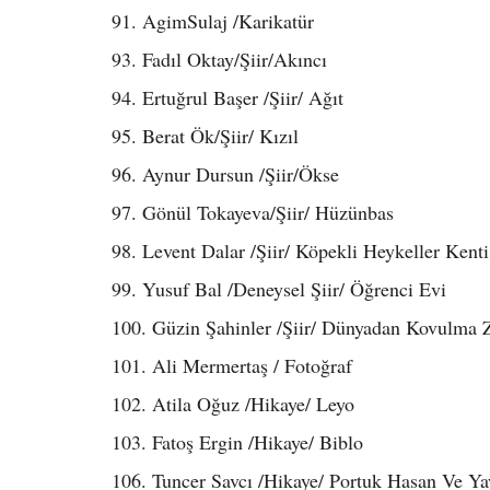
91. AgimSulaj /Karikatür
93. Fadıl Oktay/Şiir/Akıncı
94. Ertuğrul Başer /Şiir/ Ağıt
95. Berat Ök/Şiir/ Kızıl
96. Aynur Dursun /Şiir/Ökse
97. Gönül Tokayeva/Şiir/ Hüzünbas
98. Levent Dalar /Şiir/ Köpekli Heykeller Kenti
99. Yusuf Bal /Deneysel Şiir/ Öğrenci Evi
100. Güzin Şahinler /Şiir/ Dünyadan Kovulma
101. Ali Mermertaş / Fotoğraf
102. Atila Oğuz /Hikaye/ Leyo
103. Fatoş Ergin /Hikaye/ Biblo
106. Tuncer Savcı /Hikaye/ Portuk Hasan Ve Ya