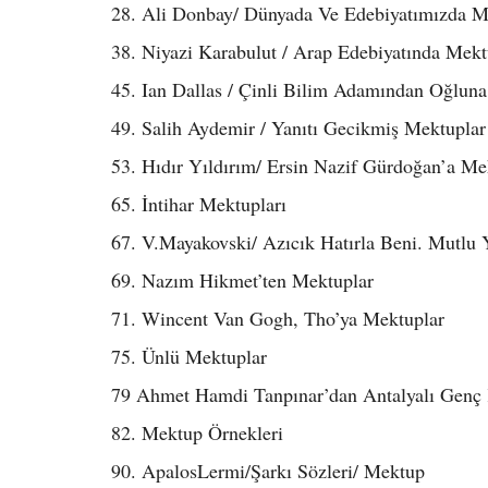
28. Ali Donbay/ Dünyada Ve Edebiyatımızda 
38. Niyazi Karabulut / Arap Edebiyatında Mekt
45. Ian Dallas / Çinli Bilim Adamından Oğlun
49. Salih Aydemir / Yanıtı Gecikmiş Mektuplar
53. Hıdır Yıldırım/ Ersin Nazif Gürdoğan’a Me
65. İntihar Mektupları
67. V.Mayakovski/ Azıcık Hatırla Beni. Mutlu 
69. Nazım Hikmet’ten Mektuplar
71. Wincent Van Gogh, Tho’ya Mektuplar
75. Ünlü Mektuplar
79 Ahmet Hamdi Tanpınar’dan Antalyalı Genç
82. Mektup Örnekleri
90. ApalosLermi/Şarkı Sözleri/ Mektup