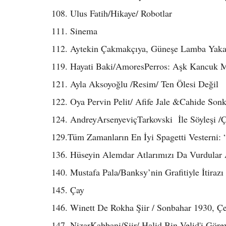
108. Ulus Fatih/Hikaye/ Robotlar
111. Sinema
112. Aytekin Çakmakçıya, Güneşe Lamba Yak
119. Hayati Baki/AmoresPerros: Aşk Kancuk 
121. Ayla Aksoyoğlu /Resim/ Ten Ölesi Değil
122. Oya Pervin Pelit/ Afife Jale &Cahide Son
124. AndreyArsenyeviçTarkovski İle Söyleşi /Ç
129.Tüm Zamanların En İyi Spagetti Vesterni: 
136. Hüseyin Alemdar Atlarımızı Da Vurdula
140. Mustafa Pala/Banksy’nin Grafitiyle İtirazı
145. Çay
146. Winett De Rokha Şiir / Sonbahar 1930, Ç
147. NizarKabbani/Şiir/ Halid Bin Velid'i Gö