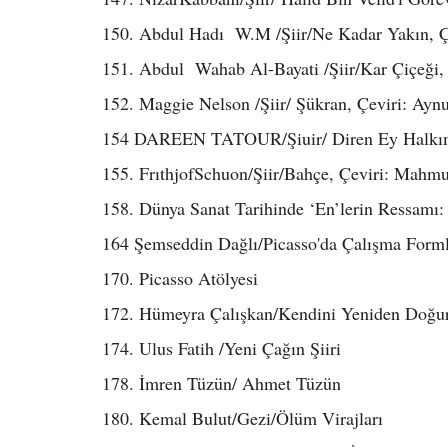
150. Abdul Hadı W.M /Şiir/Ne Kadar Yakın, Çe
151. Abdul Wahab Al-Bayati /Şiir/Kar Çiçeği, 
152. Maggie Nelson /Şiir/ Şükran, Çeviri: Ayn
154 DAREEN TATOUR/Şiuir/ Diren Ey Halk
155. FrıthjofSchuon/Şiir/Bahçe, Çeviri: Mahm
158. Dünya Sanat Tarihinde ‘En’lerin Ressamı:
164 Şemseddin Dağlı/Picasso'da Çalışma Forml
170. Picasso Atölyesi
172. Hümeyra Çalışkan/Kendini Yeniden Doğur
174. Ulus Fatih /Yeni Çağın Şiiri
178. İmren Tüzün/ Ahmet Tüzün
180. Kemal Bulut/Gezi/Ölüm Virajları