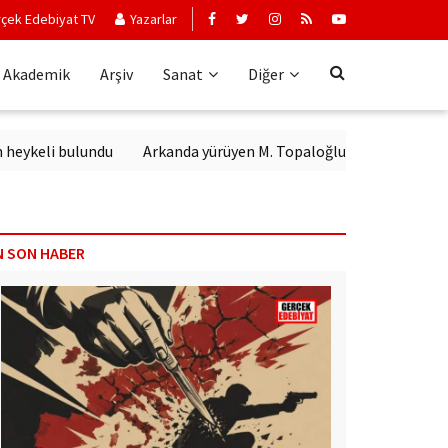
çek Edebiyat TV
Yazarlar
Akademik
Arşiv
Sanat
Diğer
eli bulundu
Arkanda yürüyen M. Topaloğlu
N SON HABER