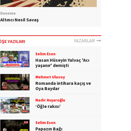
Deneme
Altıncı Nesil Savaş
YAZARLAR
ÖŞE YAZILARI
Selim Esen
Hasan Hüseyin Yalvaç 'Acı
yaşanır' demişti
Mehmet Ulusoy
Romanda intihara kaçış ve
Oya Baydar
Nadir Avşaroğlu
‘Öğle rakısı’
Selim Esen
Papazın Bağı