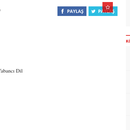
K
Yabancı Dil