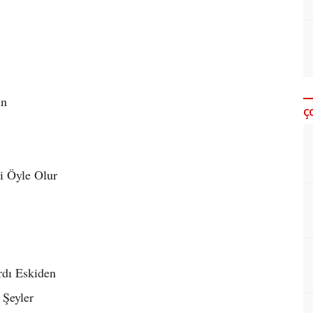
ün
Ç
i Öyle Olur
rdı Eskiden
 Şeyler