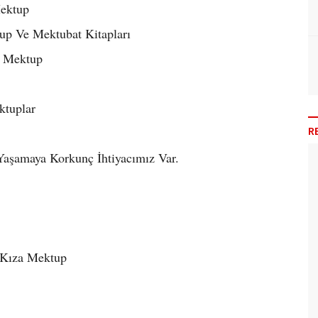
Mektup
up Ve Mektubat Kitapları
a Mektup
ktuplar
R
Yaşamaya Korkunç İhtiyacımız Var.
 Kıza Mektup