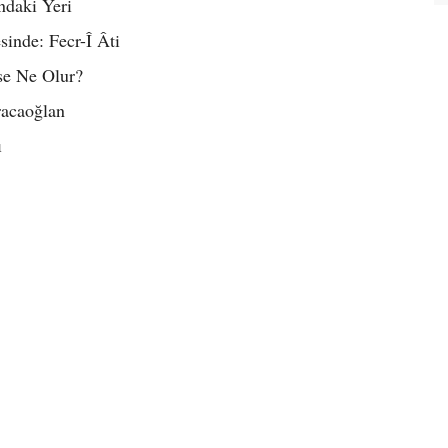
ndaki Yeri
inde: Fecr-Î Âti
se Ne Olur?
racaoğlan
ı