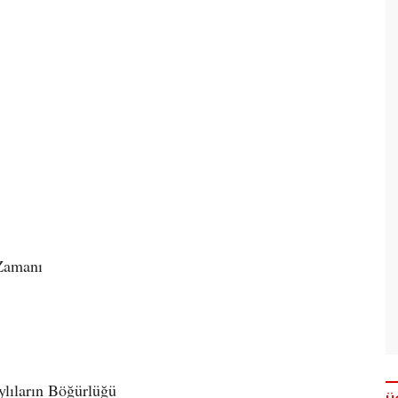
 Zamanı
ylıların Böğürlüğü