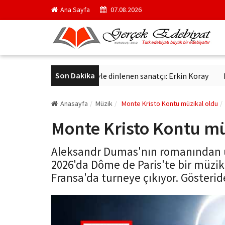
Ana Sayfa
07.08.2026
Son Dakika
tmış yıldır aynı sevgiyle dinlenen sanatçı: Erkin Koray
Derviş Z
Anasayfa
Müzik
Monte Kristo Kontu müzikal oldu
Monte Kristo Kontu mü
Aleksandr Dumas'nın romanından u
2026'da Dôme de Paris'te bir müzika
Fransa'da turneye çıkıyor. Gösteride 