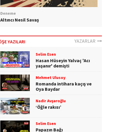
Deneme
Altıncı Nesil Savaş
YAZARLAR
ÖŞE YAZILARI
Selim Esen
Hasan Hüseyin Yalvaç 'Acı
yaşanır' demişti
Mehmet Ulusoy
Romanda intihara kaçış ve
Oya Baydar
Nadir Avşaroğlu
‘Öğle rakısı’
Selim Esen
Papazın Bağı