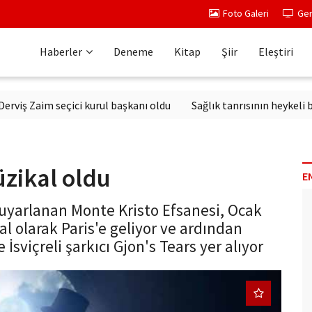
Foto Galeri
Ger
Haberler
Deneme
Kitap
Şiir
Eleştiri
aim seçici kurul başkanı oldu
Sağlık tanrısının heykeli bulundu
zikal oldu
E
yarlanan Monte Kristo Efsanesi, Ocak
l olarak Paris'e geliyor ve ardından
İsviçreli şarkıcı Gjon's Tears yer alıyor