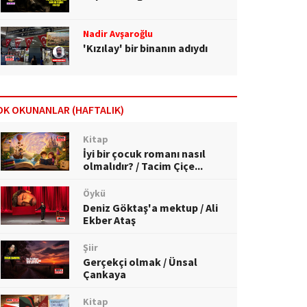
Nadir Avşaroğlu
'Kızılay' bir binanın adıydı
OK OKUNANLAR (HAFTALIK)
Kitap
İyi bir çocuk romanı nasıl
olmalıdır? / Tacim Çiçe...
Öykü
Deniz Göktaş'a mektup / Ali
Ekber Ataş
Şiir
Gerçekçi olmak / Ünsal
Çankaya
Kitap