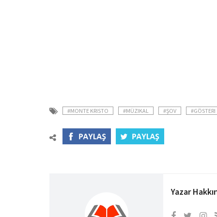
#MONTE KRISTO
#MÜZIKAL
#ŞOV
#GÖSTERI
Yazar Hakkı