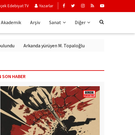
çek Edebiyat TV
Yazarlar
Akademik
Arşiv
Sanat
Diğer
Arkanda yürüyen M. Topaloğlu
N SON HABER