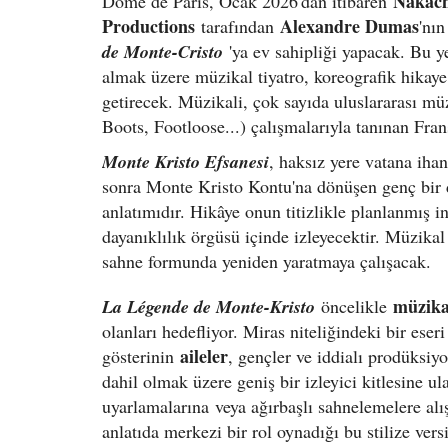
Nakach
Dôme de Paris, Ocak 2026'dan itibaren
Productions
Alexandre Dumas
tarafından
'nı
de Monte-Cristo
'ya ev sahipliği yapacak. Bu y
almak üzere müzikal tiyatro, koreografik hikaye
getirecek. Müzikali, çok sayıda uluslararası
Boots, Footloose...) çalışmalarıyla tanınan Fra
Monte Kristo Efsanesi
, haksız yere vatana ihan
sonra Monte Kristo Kontu'na dönüşen genç bir 
anlatımıdır. Hikâye onun titizlikle planlanmış in
dayanıklılık örgüsü içinde izleyecektir. Müzik
sahne formunda yeniden yaratmaya çalışacak.
müzik
La Légende de Monte-Kristo
öncelikle
olanları hedefliyor. Miras niteliğindeki bir ese
aileler
gösterinin
, gençler ve iddialı prodüksiy
dahil olmak üzere geniş bir izleyici kitlesine ul
uyarlamalarına
veya ağırbaşlı sahnelemelere alış
anlatıda merkezi bir rol oynadığı bu stilize vers