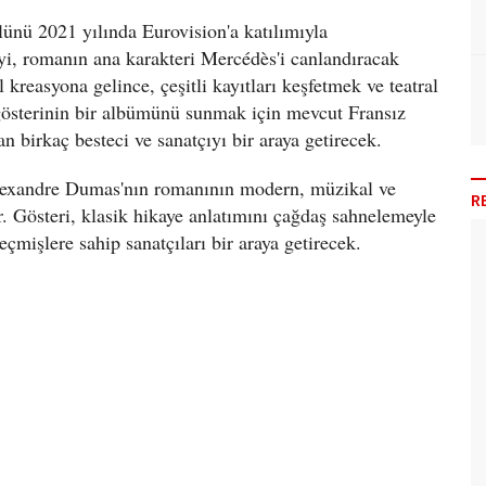
nü 2021 yılında Eurovision'a katılımıyla
i, romanın ana karakteri Mercédès'i canlandıracak
kreasyona gelince, çeşitli kayıtları keşfetmek ve teatral
gösterinin bir albümünü sunmak için mevcut Fransız
an birkaç besteci ve sanatçıyı bir araya getirecek.
lexandre Dumas'nın romanının modern, müzikal ve
R
. Gösteri, klasik hikaye anlatımını çağdaş sahnelemeyle
geçmişlere sahip sanatçıları bir araya getirecek.