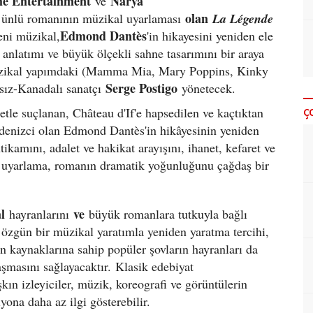
e Entertainment
Narya
ve
olan
n ünlü romanının müzikal uyarlaması
La Légende
Edmond Dantès
eni müzikal,
'in hikayesini yeniden ele
 anlatımı ve büyük ölçekli sahne tasarımını bir araya
 müzikal yapımdaki (Mamma Mia, Mary Poppins, Kinky
Serge Postigo
nsız-Kanadalı sanatçı
yönetecek.
etle suçlanan, Château d'If'e hapsedilen ve kaçtıktan
Ç
denizci olan Edmond Dantès'in hikâyesinin yeniden
tikamını, adalet ve hakikat arayışını, ihanet, kefaret ve
al uyarlama, romanın dramatik yoğunluğunu çağdaş bir
al
ve
hayranlarını
büyük romanlara tutkuyla bağlı
ri özgün bir müzikal yaratımla yeniden yaratma tercihi,
on kaynaklarına sahip popüler şovların hayranları da
aşmasını sağlayacaktır.
Klasik edebiyat
kın izleyiciler, müzik, koreografi ve görüntülerin
iyona daha az ilgi gösterebilir.