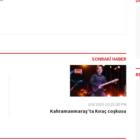
Ü
SONRAKİ HABER
R
4/6/2025 10:25:00 PM
Kahramanmaraş’ta Kıraç coşkusu