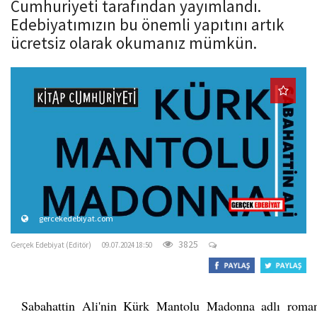
Cumhuriyeti tarafından yayımlandı.
o
Edebiyatımızın bu önemli yapıtını artık
n
ücretsiz olarak okumanız mümkün.
gercekedebiyat.com
3825
Gerçek Edebiyat (Editör)
09.07.2024 18:50
Sabahattin Ali'nin Kürk Mantolu Madonna adlı roman