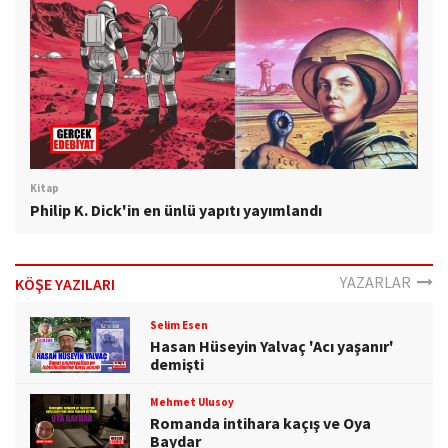
Kitap
Philip K. Dick'in en ünlü yapıtı yayımlandı
YAZARLAR
KÖŞE YAZILARI
Selim Esen
Hasan Hüseyin Yalvaç 'Acı yaşanır'
demişti
Mehmet Ulusoy
Romanda intihara kaçış ve Oya
Baydar