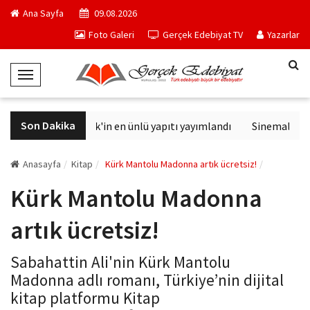
Ana Sayfa
09.08.2026
Foto Galeri
Gerçek Edebiyat TV
Yazarlar
T
o
g
Son Dakika
Philip K. Dick'in en ünlü yapıtı yayımlandı
Sinemalarda bu
g
l
e
Anasayfa
Kitap
Kürk Mantolu Madonna artık ücretsiz!
N
Kürk Mantolu Madonna
a
v
artık ücretsiz!
i
g
Sabahattin Ali'nin Kürk Mantolu
a
Madonna adlı romanı, Türkiye’nin dijital
t
kitap platformu Kitap
i