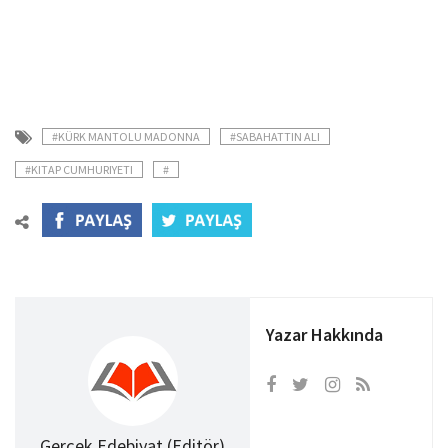
#KÜRK MANTOLU MADONNA
#SABAHATTIN ALI
#KITAP CUMHURIYETI
#
Yazar Hakkında
Gerçek Edebiyat (Editör)