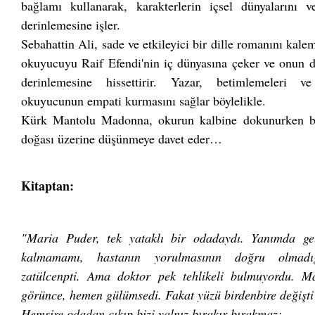
bağlamı kullanarak, karakterlerin içsel dünyalarını 
derinlemesine işler.
Sebahattin Ali, sade ve etkileyici bir dille romanını kalem
okuyucuyu Raif Efendi'nin iç dünyasına çeker ve onun du
derinlemesine hissettirir. Yazar, betimlemeleri ve
okuyucunun empati kurmasını sağlar böylelikle.
Kürk Mantolu Madonna, okurun kalbine dokunurken bi
doğası üzerine düşünmeye davet eder…
Kitaptan:
"Maria Puder, tek yataklı bir odadaydı. Yanımda ge
kalmamamı, hastanın yorulmasının doğru olmadığ
zatülcenpti. Ama doktor pek tehlikeli bulmuyordu. Ma
görünce, hemen gülümsedi. Fakat yüzü birdenbire değişti v
Hemşire odadan çıkıp bizi yalnız bırakır bırakmaz: