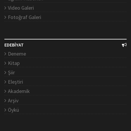
Video Galeri
Fotoğraf Galeri
EDEBİYAT
Deneme
Kitap
Şiir
Eleştiri
Akademik
Arşiv
Öykü