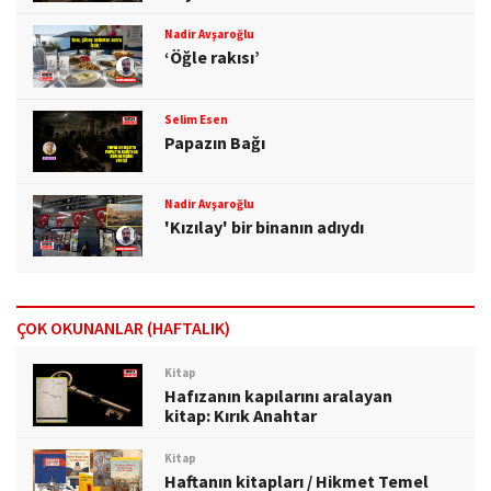
Nadir Avşaroğlu
‘Öğle rakısı’
Selim Esen
Papazın Bağı
Nadir Avşaroğlu
'Kızılay' bir binanın adıydı
ÇOK OKUNANLAR (HAFTALIK)
Kitap
Hafızanın kapılarını aralayan
kitap: Kırık Anahtar
Kitap
Haftanın kitapları / Hikmet Temel