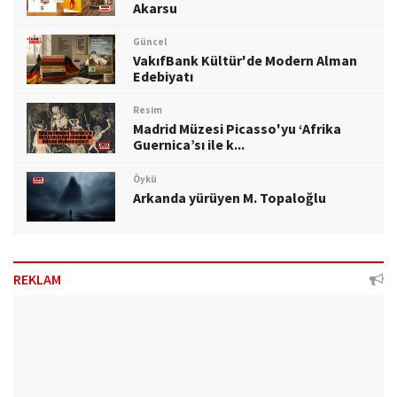
Akarsu
Güncel
VakıfBank Kültür'de Modern Alman
Edebiyatı
Resim
Madrid Müzesi Picasso'yu ‘Afrika
Guernica’sı ile k...
Öykü
Arkanda yürüyen M. Topaloğlu
REKLAM