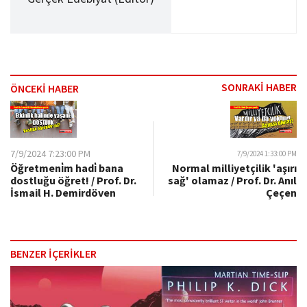
SONRAKİ HABER
ÖNCEKİ HABER
7/9/2024 7:23:00 PM
7/9/2024 1:33:00 PM
Öğretmeni̇m hadi̇ bana
Normal milliyetçilik 'aşırı
dostluğu öğret! / Prof. Dr.
sağ' olamaz / Prof. Dr. Anıl
İsmail H. Demirdöven​​​
Çeçen
BENZER İÇERİKLER