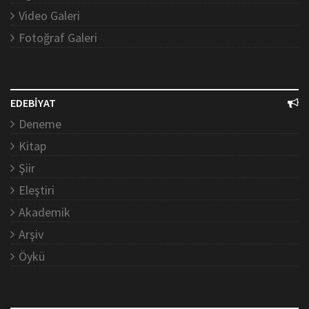
Video Galeri
Fotoğraf Galeri
EDEBİYAT
Deneme
Kitap
Şiir
Eleştiri
Akademik
Arşiv
Öykü