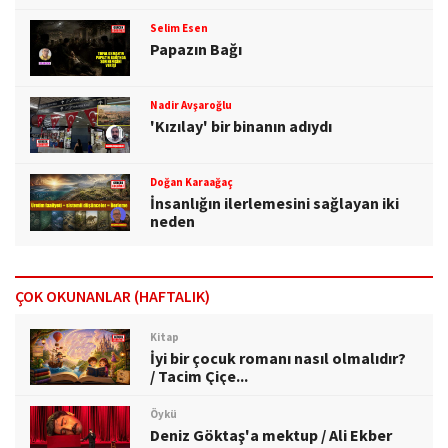
Selim Esen
Papazın Bağı
Nadir Avşaroğlu
'Kızılay' bir binanın adıydı
Doğan Karaağaç
İnsanlığın ilerlemesini sağlayan iki
neden
ÇOK OKUNANLAR (HAFTALIK)
Kitap
İyi bir çocuk romanı nasıl olmalıdır?
/ Tacim Çiçe...
Öykü
Deniz Göktaş'a mektup / Ali Ekber