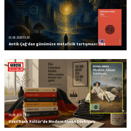
01.08.2026 03:50
Antik Çağ’dan günümüze metafizik tartışması: Töz
05.08.2026 12:11
VakıfBank Kültür'de Modern Alman Edebiyatı