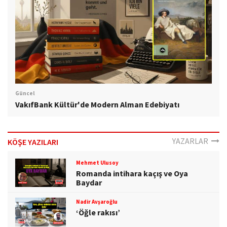
Güncel
VakıfBank Kültür'de Modern Alman Edebiyatı
YAZARLAR
KÖŞE YAZILARI
Mehmet Ulusoy
Romanda intihara kaçış ve Oya
Baydar
Nadir Avşaroğlu
‘Öğle rakısı’