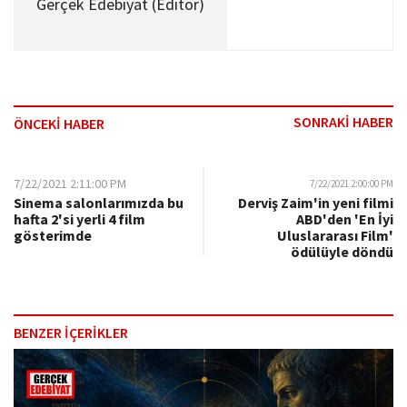
Gerçek Edebiyat (Editör)
SONRAKİ HABER
ÖNCEKİ HABER
7/22/2021 2:11:00 PM
7/22/2021 2:00:00 PM
Sinema salonlarımızda bu
Derviş Zaim'in yeni filmi
hafta 2'si yerli 4 film
ABD'den 'En İyi
gösterimde
Uluslararası Film'
ödülüyle döndü
BENZER İÇERİKLER