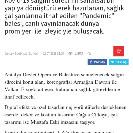
Kovid-19 salgını sürecinin sanatsal bir
o
yapıya dönüştürülerek hazırlanan, sağlık
n
çalışanlarına ithaf edilen "Pandemic"
balesi, canlı yayınlanacak dünya
prömiyeri ile izleyiciyle buluşacak.
gercekedebiyat.com
1483
Gerçek Edebiyat (Editör)
22.07.2021 14:09
Antalya Devlet Opera ve Balesince sahnelenecek salgın
sürecini konu alan, koreografisi Armağan Davran ile
Volkan Ersoy'a ait eser, kahraman sağlık görevlilerine
ithaf edilecek.
Dijital efekt ve özel tasarlanmış görüntülerle desteklenen
eserde, dekor ve kostüm tasarımı Çağda Çitkaya, ışık
tasarımı ise Mustafa Eski imzasını taşıyor.
Eserin dünya prömiyeri, 1 Ağustos pazar günü saat