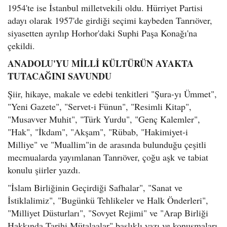
1954'te ise İstanbul milletvekili oldu. Hürriyet Partisi
adayı olarak 1957'de girdiği seçimi kaybeden Tanrıöver,
siyasetten ayrılıp Horhor'daki Suphi Paşa Konağı'na
çekildi.
ANADOLU'YU MİLLİ KÜLTÜRÜN AYAKTA
TUTACAĞINI SAVUNDU
Şiir, hikaye, makale ve edebi tenkitleri "Şura-yı Ümmet",
"Yeni Gazete", "Servet-i Fünun", "Resimli Kitap",
"Musavver Muhit", "Türk Yurdu", "Genç Kalemler",
"Hak", "İkdam", "Akşam", "Rübab, "Hakimiyet-i
Milliye" ve "Muallim"in de arasında bulunduğu çeşitli
mecmualarda yayımlanan Tanrıöver, çoğu aşk ve tabiat
konulu şiirler yazdı.
"İslam Birliğinin Geçirdiği Safhalar", "Sanat ve
İstiklalimiz", "Bugünkü Tehlikeler ve Halk Önderleri",
"Milliyet Düsturları", "Sovyet Rejimi" ve "Arap Birliği
Hakkında Tarihi Mütalaalar" başlıklı yazı ve konuşmaları