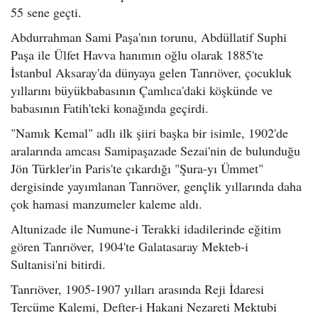
55 sene geçti.
Abdurrahman Sami Paşa'nın torunu, Abdüllatif Suphi
Paşa ile Ülfet Havva hanımın oğlu olarak 1885'te
İstanbul Aksaray'da dünyaya gelen Tanrıöver, çocukluk
yıllarını büyükbabasının Çamlıca'daki köşkünde ve
babasının Fatih'teki konağında geçirdi.
"Namık Kemal" adlı ilk şiiri başka bir isimle, 1902'de
aralarında amcası Samipaşazade Sezai'nin de bulunduğu
Jön Türkler'in Paris'te çıkardığı "Şura-yı Ümmet"
dergisinde yayımlanan Tanrıöver, gençlik yıllarında daha
çok hamasi manzumeler kaleme aldı.
Altunizade ile Numune-i Terakki idadilerinde eğitim
gören Tanrıöver, 1904'te Galatasaray Mekteb-i
Sultanisi'ni bitirdi.
Tanrıöver, 1905-1907 yılları arasında Reji İdaresi
Tercüme Kalemi, Defter-i Hakani Nezareti Mektubi