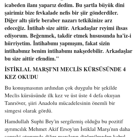
icabeden ilanı yaparız dedim. Bu şartla büyük dini
şairimiz bize fevkalade nefis bir şiir gönderdiler.
Diğer altı şiirle beraber nazarı tetkikinize arz
edeceğiz. İntihab size aittir. Arkadaşlar reyimi ihsas
ediyorum. Beğenmek, takdir etmek hususunda ha'iz-i
hürriyetim. İntihabımı yapmışım, fakat sizin
intihabınız benim intihabımı nakşedebilir. Arkadaşlar
bu size aittir efendim."
İSTİKLAL MARŞI'NI MECLİS KÜRSÜSÜNDE 4
KEZ OKUDU
Bu konuşmasının ardından çok duygulu bir şekilde
Meclis kürsüsünde ilk kez ve üst üste 4 defa okuyan
Tanrıöver, şiiri Anadolu mücadelesinin önemli bir
simgesi olarak gördü.
Hamdullah Suphi Bey'in sergilemiş olduğu bu pozitif
ayrımcılık Mehmet Akif Ersoy'un İstiklal Marşı'nın daha
sonraki oturumda diğer marşların dinlenilmeden kabul