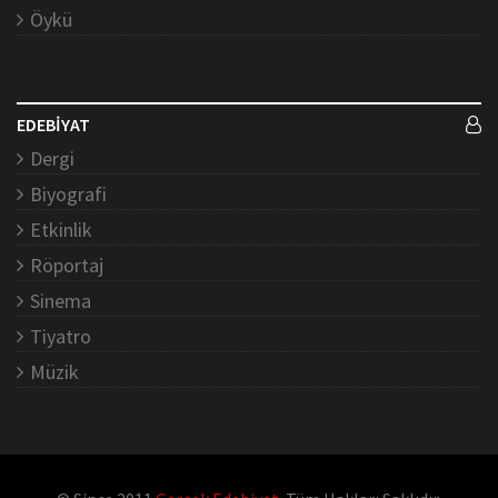
Öykü
EDEBİYAT
Dergi
Biyografi
Etkinlik
Röportaj
Sinema
Tiyatro
Müzik