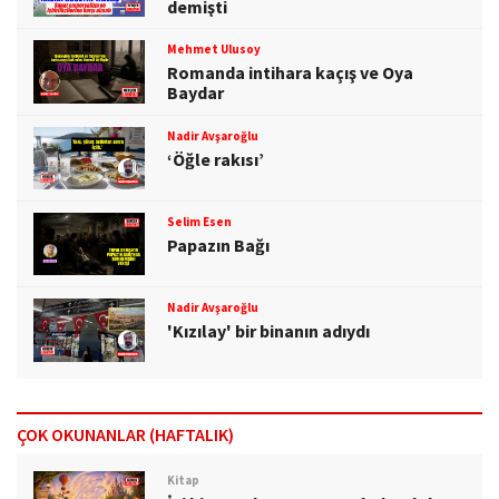
demişti
Mehmet Ulusoy
Romanda intihara kaçış ve Oya
Baydar
Nadir Avşaroğlu
‘Öğle rakısı’
Selim Esen
Papazın Bağı
Nadir Avşaroğlu
'Kızılay' bir binanın adıydı
ÇOK OKUNANLAR (HAFTALIK)
Kitap