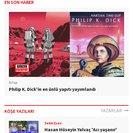
EN SON HABER
Kitap
Philip K. Dick'in en ünlü yapıtı yayımlandı
YAZARLAR
KÖŞE YAZILARI
Selim Esen
Hasan Hüseyin Yalvaç 'Acı yaşanır'