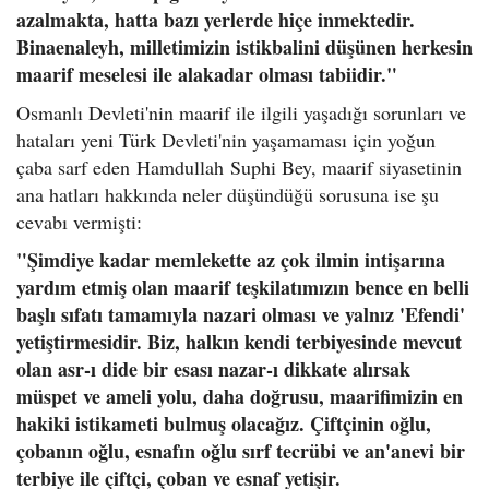
azalmakta, hatta bazı yerlerde hiçe inmektedir.
Binaenaleyh, milletimizin istikbalini düşünen herkesin
maarif meselesi ile alakadar olması tabiidir."
Osmanlı Devleti'nin maarif ile ilgili yaşadığı sorunları ve
hataları yeni Türk Devleti'nin yaşamaması için yoğun
çaba sarf eden Hamdullah Suphi Bey, maarif siyasetinin
ana hatları hakkında neler düşündüğü sorusuna ise şu
cevabı vermişti:
"Şimdiye kadar memlekette az çok ilmin intişarına
yardım etmiş olan maarif teşkilatımızın bence en belli
başlı sıfatı tamamıyla nazari olması ve yalnız 'Efendi'
yetiştirmesidir. Biz, halkın kendi terbiyesinde mevcut
olan asr-ı dide bir esası nazar-ı dikkate alırsak
müspet ve ameli yolu, daha doğrusu, maarifimizin en
hakiki istikameti bulmuş olacağız. Çiftçinin oğlu,
çobanın oğlu, esnafın oğlu sırf tecrübi ve an'anevi bir
terbiye ile çiftçi, çoban ve esnaf yetişir.