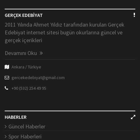
GERÇEK EDEBİYAT
2011 Yılında Ahmet Yıldız tarafından kurulan Gerçek
Edebiyat internet sitesi bugün okurlarına güncel ve
gerçek içerikleri
Devamını Oku
Ankara / Türkiye
gercekedebiyat@gmail.com
+90 (532) 254 49 95
HABERLER
Güncel Haberler
Spor Haberleri