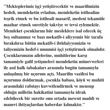
"Mekteplerimiz işçi yetiştirecektir ve maarifimizin
hedefi, memleketin evladını, memleketin istihsaline
teşrik etmek ve bu istihsali masarif, medeni tekamüle
mazhar etmek suretiyle takviye ve tevsi eylemektir.
Memleket çocuklarını hür mesleklere isal edecek üç
beş sultanımız ve bazı mekatib-i aliyyemiz bir tarafa
bırakılırsa bütün mekatib-i ibtidaiyyemizin ve
taliyemizin hedef-i umumisi işçi yetiştirmek olmalıdır.
Çocuklarımızın ailelerine, muhitlerine karşı
tamamiyle gafil yetişmeleri memleketin münevverleri
ile asıl halk tabakaları arasında bugün tamamıyla
anlaşılmış bir uçurum açtı. Maarifin vazifesi bu
uçurumu doldurmak, çocukla babası, köyü ve muhiti
arasındaki rabıtayı kuvvetlendirmek ve mensup
olduğu milletin hakikatini tamamıyla idrak
edebilecek bir surette onu ortada mevcut maddi ve
manevi ihtiyaçlardan haberdar kılmaktır."