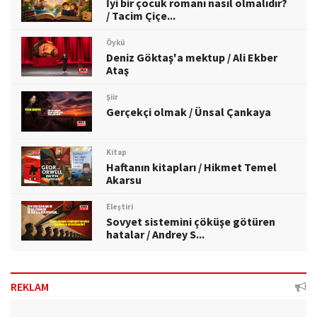
İyi bir çocuk romanı nasıl olmalıdır?
/ Tacim Çiçe...
Öykü
Deniz Göktaş'a mektup / Ali Ekber
Ataş
Şiir
Gerçekçi olmak / Ünsal Çankaya
Kitap
Haftanın kitapları / Hikmet Temel
Akarsu
Eleştiri
Sovyet sistemini çöküşe götüren
hatalar / Andrey S...
REKLAM