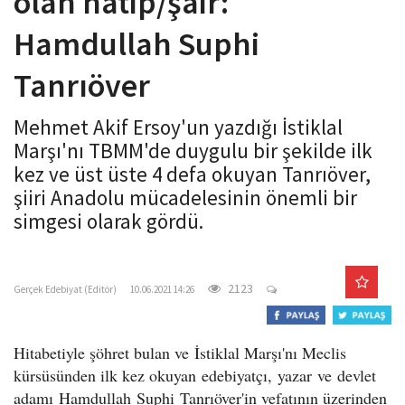
olan hatip/şair:
o
Hamdullah Suphi
n
Tanrıöver
Mehmet Akif Ersoy'un yazdığı İstiklal
Marşı'nı TBMM'de duygulu bir şekilde ilk
kez ve üst üste 4 defa okuyan Tanrıöver,
şiiri Anadolu mücadelesinin önemli bir
simgesi olarak gördü.
gercekedebiyat.com
2123
Gerçek Edebiyat (Editör)
10.06.2021 14:26
Hitabetiyle şöhret bulan ve İstiklal Marşı'nı Meclis
kürsüsünden ilk kez okuyan edebiyatçı, yazar ve devlet
adamı Hamdullah Suphi Tanrıöver'in vefatının üzerinden