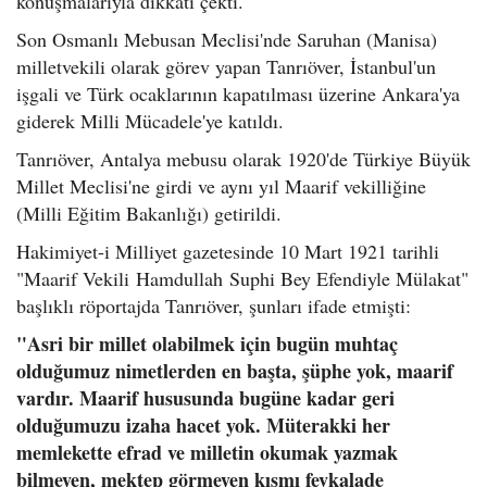
konuşmalarıyla dikkati çekti.
Son Osmanlı Mebusan Meclisi'nde Saruhan (Manisa)
milletvekili olarak görev yapan Tanrıöver, İstanbul'un
işgali ve Türk ocaklarının kapatılması üzerine Ankara'ya
giderek Milli Mücadele'ye katıldı.
Tanrıöver, Antalya mebusu olarak 1920'de Türkiye Büyük
Millet Meclisi'ne girdi ve aynı yıl Maarif vekilliğine
(Milli Eğitim Bakanlığı) getirildi.
Hakimiyet-i Milliyet gazetesinde 10 Mart 1921 tarihli
"Maarif Vekili Hamdullah Suphi Bey Efendiyle Mülakat"
başlıklı röportajda Tanrıöver, şunları ifade etmişti:
"Asri bir millet olabilmek için bugün muhtaç
olduğumuz nimetlerden en başta, şüphe yok, maarif
vardır. Maarif hususunda bugüne kadar geri
olduğumuzu izaha hacet yok. Müterakki her
memlekette efrad ve milletin okumak yazmak
bilmeyen, mektep görmeyen kısmı fevkalade