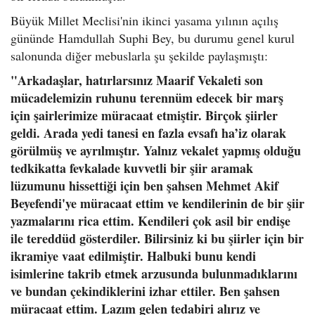
Büyük Millet Meclisi'nin ikinci yasama yılının açılış
gününde Hamdullah Suphi Bey, bu durumu genel kurul
salonunda diğer mebuslarla şu şekilde paylaşmıştı:
"Arkadaşlar, hatırlarsınız Maarif Vekaleti son
mücadelemizin ruhunu terennüm edecek bir marş
için şairlerimize müracaat etmiştir. Birçok şiirler
geldi. Arada yedi tanesi en fazla evsafı ha’iz olarak
görülmüş ve ayrılmıştır. Yalnız vekalet yapmış olduğu
tedkikatta fevkalade kuvvetli bir şiir aramak
lüzumunu hissettiği için ben şahsen Mehmet Akif
Beyefendi'ye müracaat ettim ve kendilerinin de bir şiir
yazmalarını rica ettim. Kendileri çok asil bir endişe
ile tereddüd gösterdiler. Bilirsiniz ki bu şiirler için bir
ikramiye vaat edilmiştir. Halbuki bunu kendi
isimlerine takrib etmek arzusunda bulunmadıklarını
ve bundan çekindiklerini izhar ettiler. Ben şahsen
müracaat ettim. Lazım gelen tedabiri alırız ve