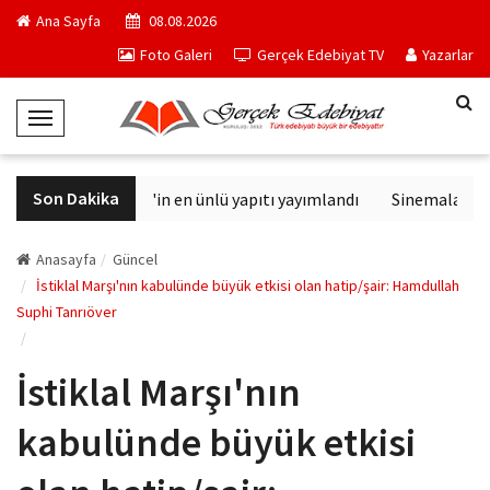
Ana Sayfa
08.08.2026
Foto Galeri
Gerçek Edebiyat TV
Yazarlar
T
o
g
Son Dakika
Philip K. Dick'in en ünlü yapıtı yayımlandı
Sinemalarda bu 
g
l
e
Anasayfa
Güncel
N
İstiklal Marşı'nın kabulünde büyük etkisi olan hatip/şair: Hamdullah
Suphi Tanrıöver
a
v
i
İstiklal Marşı'nın
g
a
kabulünde büyük etkisi
t
i