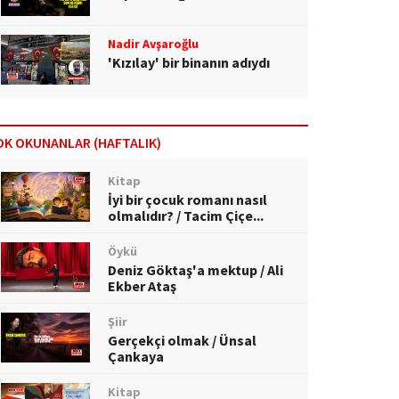
Nadir Avşaroğlu
'Kızılay' bir binanın adıydı
OK OKUNANLAR (HAFTALIK)
Kitap
İyi bir çocuk romanı nasıl
olmalıdır? / Tacim Çiçe...
Öykü
Deniz Göktaş'a mektup / Ali
Ekber Ataş
Şiir
Gerçekçi olmak / Ünsal
Çankaya
Kitap