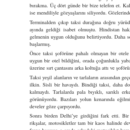
bırakma. Üç dört günde bir bize telefon et. Kal
ise mendiliyle gözyaşlarını siliyordu. Gözlerinde
Terminalden çıkıp taksi durağına doğru yürüd
ayında geldiği isabet olmuştu. Hindistan ha
gelmenin uygun olduğunu belirtiyordu. Daha s
başlarmış.
Önce taksi şoförüne pahalı olmayan bir otele
uygun bir otel bildiğini, orada çoğunlukla yab
üzerine sırt çantasını arka koltuğa attı ve şoför
Taksi yeşil alanların ve tarlaların arasından g
ilkin. Sisli bir havaydı. Bindiği taksi, daha 
kalmaydı. Tarlalarda pala bıyıklı, sarıklı erk
görünüyordu. Bazıları yolun kenarında eğilmiş
develer göze çarpıyordu.
Sonra birden Delhi’ye girdiğini fark etti. Bir 
rikşalar, motosikletler tam bir kaos halinde de