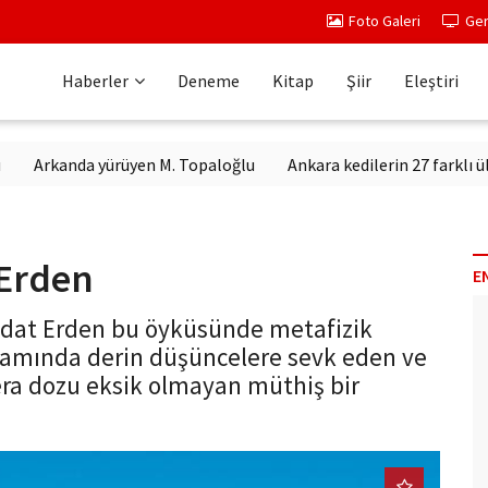
Foto Galeri
Ger
Haberler
Deneme
Kitap
Şiir
Eleştiri
anda yürüyen M. Topaloğlu
Ankara kedilerin 27 farklı ülkeden c
 Erden
E
edat Erden bu öyküsünde metafizik
tamında derin düşüncelere sevk eden ve
ra dozu eksik olmayan müthiş bir