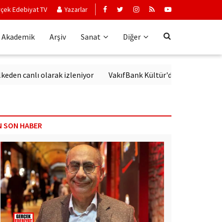
çek Edebiyat TV
Yazarlar
Akademik
Arşiv
Sanat
Diğer
anlı olarak izleniyor
VakıfBank Kültür'de Modern Alman Edebi
N SON HABER