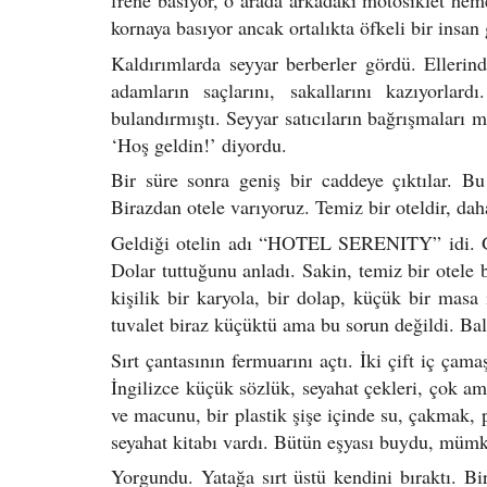
frene basıyor, o arada arkadaki motosiklet he
kornaya basıyor ancak ortalıkta öfkeli bir insa
Kaldırımlarda seyyar berberler gördü. Ellerin
adamların saçlarını, sakallarını kazıyorlar
bulandırmıştı. Seyyar satıcıların bağrışmaları 
‘Hoş geldin!’ diyordu.
Bir süre sonra geniş bir caddeye çıktılar. B
Birazdan otele varıyoruz. Temiz bir oteldir, daha
Geldiği otelin adı “HOTEL SERENITY” idi. Ge
Dolar tuttuğunu anladı. Sakin, temiz bir otele
kişilik bir karyola, bir dolap, küçük bir masa 
tuvalet biraz küçüktü ama bu sorun değildi. Bal
Sırt çantasının fermuarını açtı. İki çift iç çam
İngilizce küçük sözlük, seyahat çekleri, çok ama
ve macunu, bir plastik şişe içinde su, çakmak, 
seyahat kitabı vardı. Bütün eşyası buydu, mümk
Yorgundu. Yatağa sırt üstü kendini bıraktı. Bir