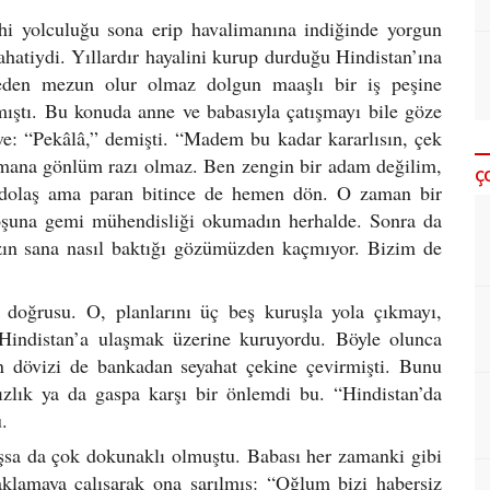
lhi yolculuğu sona erip havalimanına indiğinde yorgun
hatiydi. Yıllardır hayalini kurup durduğu Hindistan’ına
iteden mezun olur olmaz dolgun maaşlı bir iş peşine
ıştı. Bu konuda anne ve babasıyla çatışmayı bile göze
ve: “Pekâlâ,” demişti. “Madem bu kadar kararlısın, çek
aşmana gönlüm razı olmaz. Ben zengin bir adam değilim,
Ç
e dolaş ama paran bitince de hemen dön. O zaman bir
 boşuna gemi mühendisliği okumadın herhalde. Sonra da
ızın sana nasıl baktığı gözümüzden kaçmıyor. Bizim de
 doğrusu. O, planlarını üç beş kuruşla yola çıkmayı,
p Hindistan’a ulaşmak üzerine kuruyordu. Böyle olunca
an dövizi de bankadan seyahat çekine çevirmişti. Bunu
sızlık ya da gaspa karşı bir önlemdi bu. “Hindistan’da
.
şsa da çok dokunaklı olmuştu. Babası her zamanki gibi
klamaya çalışarak ona sarılmış: “Oğlum bizi habersiz