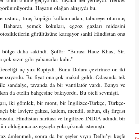
men onun önüne geçiyordu. Yayalar her yerdeydi. Herkes
n görünmüyordu. Hayatın olağan akışıydı bu.
de ustura, tıraş köpüğü kullanmadan, tabureye oturmuş
dı. Baharat, yemek kokuları, egzoz gazları midesini
motosikletlerin gürültüsüne karışıyor sanki Hindistan ona
u bölge daha sakindi. Şoför: “Burası Hauz Khas, Sir.
 çok sizin gibi yabancılar kalır.”
celiği üç yüz Rupiydi. Bunu Dolara çevirince on iki
 benziyordu. Bu fiyat ona çok makul geldi. Odasında tek
ile sandalye, tavanda da bir vantilatör vardı. Banyo ve
kon da otelin bahçesine bakıyordu. Bu oteli sevmişti.
aşırı, iki gömlek, bir mont, bir İngilizce-Türkçe, Türkçe-
çlı bir İsviçre çakısı, kalem, mendil, sabun, diş fırçası
pusula, Hindistan haritası ve İngilizce INDIA adında bir
ün olduğunca az eşyayla yola çıkmak istemişti.
az dinlenmeli, sonra da bir şeyler yiyip Delhi’yi keşfe