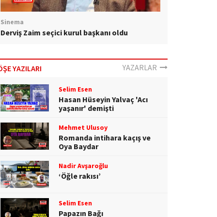
Sinema
Derviş Zaim seçici kurul başkanı oldu
YAZARLAR
ÖŞE YAZILARI
Selim Esen
Hasan Hüseyin Yalvaç 'Acı
yaşanır' demişti
Mehmet Ulusoy
Romanda intihara kaçış ve
Oya Baydar
Nadir Avşaroğlu
‘Öğle rakısı’
Selim Esen
Papazın Bağı