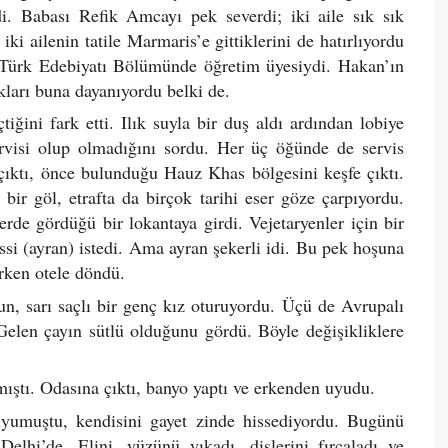
i. Babası Refik Amcayı pek severdi; iki aile sık sık
ki ailenin tatile Marmaris’e gittiklerini de hatırlıyordu
Türk Edebiyatı Bölümünde öğretim üyesiydi. Hakan’ın
kları buna dayanıyordu belki de.
ğini fark etti. Ilık suyla bir duş aldı ardından lobiye
rvisi olup olmadığını sordu. Her üç öğünde de servis
çıktı, önce bulunduğu Hauz Khas bölgesini keşfe çıktı.
 bir göl, etrafta da birçok tarihi eser göze çarpıyordu.
rde gördüğü bir lokantaya girdi. Vejetaryenler için bir
assi (ayran) istedi. Ama ayran şekerli idi. Bu pek hoşuna
ırken otele döndü.
uzun, sarı saçlı bir genç kız oturuyordu. Üçü de Avrupalı
Gelen çayın sütlü olduğunu gördü. Böyle değişikliklere
ıştı. Odasına çıktı, banyo yaptı ve erkenden uyudu.
uyumuştu, kendisini gayet zinde hissediyordu. Bugünü
elhi’de. Elini, yüzünü yıkadı, dişlerini fırçaladı ve