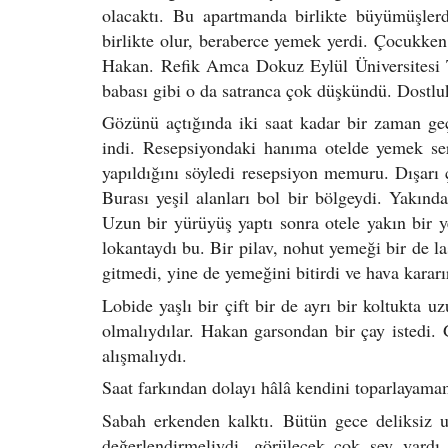
olacaktı. Bu apartmanda birlikte büyümüşlerd
birlikte olur, beraberce yemek yerdi. Çocukken i
Hakan. Refik Amca Dokuz Eylül Üniversitesi 
babası gibi o da satranca çok düşkündü. Dostlu
Gözünü açtığında iki saat kadar bir zaman geçti
indi. Resepsiyondaki hanıma otelde yemek se
yapıldığını söyledi resepsiyon memuru. Dışarı 
Burası yeşil alanları bol bir bölgeydi. Yakında
Uzun bir yürüyüş yaptı sonra otele yakın bir ye
lokantaydı bu. Bir pilav, nohut yemeği bir de l
gitmedi, yine de yemeğini bitirdi ve hava karar
Lobide yaşlı bir çift bir de ayrı bir koltukta 
olmalıydılar. Hakan garsondan bir çay istedi. 
alışmalıydı.
Saat farkından dolayı hâlâ kendini toparlayamam
Sabah erkenden kalktı. Bütün gece deliksiz 
değerlendirmeliydi, görülecek çok şey vardı D