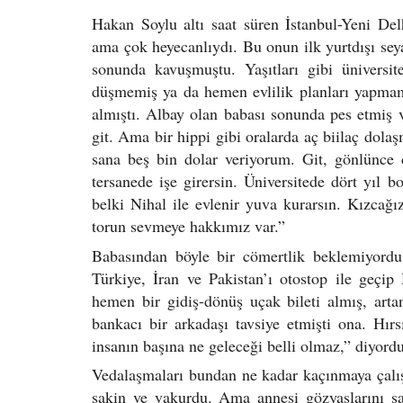
Hakan Soylu altı saat süren İstanbul-Yeni De
ama çok heyecanlıydı. Bu onun ilk yurtdışı seya
sonunda kavuşmuştu. Yaşıtları gibi ünivers
düşmemiş ya da hemen evlilik planları yapmam
almıştı. Albay olan babası sonunda pes etmiş 
git. Ama bir hippi gibi oralarda aç biilaç dol
sana beş bin dolar veriyorum. Git, gönlünc
tersanede işe girersin. Üniversitede dört yıl
belki Nihal ile evlenir yuva kurarsın. Kızcağ
torun sevmeye hakkımız var.”
Babasından böyle bir cömertlik beklemiyordu
Türkiye, İran ve Pakistan’ı otostop ile geçi
hemen bir gidiş-dönüş uçak bileti almış, art
bankacı bir arkadaşı tavsiye etmişti ona. Hır
insanın başına ne geleceği belli olmaz,” diyordu
Vedalaşmaları bundan ne kadar kaçınmaya çalı
sakin ve vakurdu. Ama annesi gözyaşlarını sa