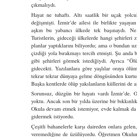
çıkmalıydı.
Hayat ne tuhaftı. Altı saatlik bir uçak yol
değişmişti. İzmir’de ailesi ile birlikte yaşaya
aşkın bu yabancı ülkede tek başınaydı. Ne
Turistlerin, gideceği ülkelerde hangi şehirleri 
planlar yaptıklarını biliyordu; ama o bundan uz
çizdiği yola bırakmayı tercih etmişti. Şu anda 
gibi şehirleri görmek istediğiydi. Ayrıca “Ö
gidecekti. Yazılanlara göre yaşlılar oraya ölü
tekrar tekrar dünyaya gelme döngüsünden kurtul
Başka kentlerde ölüp yakılanların küllerini de a
Sorunsuz, düzgün bir hayatı vardı İzmir’de. O
yoktu. Ancak son bir yılda üzerine bir bıkkınl
Okula devam etmek istemiyor, evde kalmak da o
gidermek istiyordu.
Çeşitli bahanelerle karşı daireden onlara gelen
veremediğine de üzülüyordu. Öğretmen Okulun