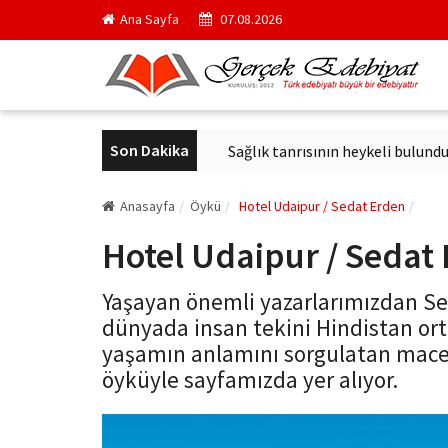
Ana Sayfa
07.08.2026
Son Dakika
ici kurul başkanı oldu
Sağlık tanrısının heykeli bulundu
Ark
Anasayfa
Öykü
Hotel Udaipur / Sedat Erden
Hotel Udaipur / Sedat
Yaşayan önemli yazarlarımızdan S
dünyada insan tekini Hindistan or
yaşamın anlamını sorgulatan mace
öyküyle sayfamızda yer alıyor.