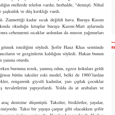
dığın otellerde telefon vardır, herhalde, “demişti. Nihal
 şaşkınlık ve düş kırıklığı vardı.
ü. Zannettiği kadar sıcak değildi hava. Buraya Kasım
kkında okuduğu kitaplar buraya Kasım-Mart aylarında
onra cehennemi sıcaklar ardından da muson yağmurları
 gitmek istediğini söyledi. Şoför Hauz Khas semtinde
R
ancıların ve gezginlerin kaldığını söyledi. Hakan bunun
ün yanına oturdu.
eçerken burnuna tezek, yanmış odun, egzoz kokuları geldi
doğrusu bütün taksiler eski model, belki de 1960’lardan
ekler, rengarenk giysili kadınlar, yarı çıplak çocuklar
 tuvaletlerini yapıyorlardı. Yolda da at arabaları ve
araç denizine düşmüştü. Taksiler, bisikletler, yayalar,
viniyordu. Taksi bir yayaya çarpar gibi olacakken şoför