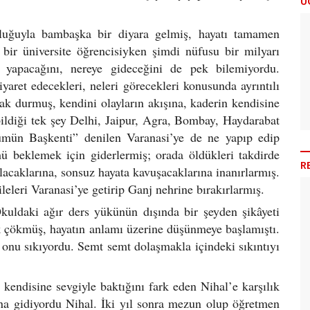
Ü
culuğuyla bambaşka bir diyara gelmiş, hayatı tamamen
n bir üniversite öğrencisiyken şimdi nüfusu bir milyarı
 yapacağını, nereye gideceğini de pek bilemiyordu.
ziyaret edecekleri, neleri görecekleri konusunda ayrıntılı
ak durmuş, kendini olayların akışına, kaderin kendisine
bildiği tek şey Delhi, Jaipur, Agra, Bombay, Haydarabat
lümün Başkenti” denilen Varanasi’ye de ne yapıp edip
mü beklemek için giderlermiş; orada öldükleri takdirde
R
acaklarına, sonsuz hayata kavuşacaklarına inanırlarmış.
ileleri Varanasi’ye getirip Ganj nehrine bırakırlarmış.
kuldaki ağır ders yükünün dışında bir şeyden şikâyeti
ık çökmüş, hayatın anlamı üzerine düşünmeye başlamıştı.
nu sıkıyordu. Semt semt dolaşmakla içindeki sıkıntıyı
, kendisine sevgiyle baktığını fark eden Nihal’e karşılık
a gidiyordu Nihal. İki yıl sonra mezun olup öğretmen