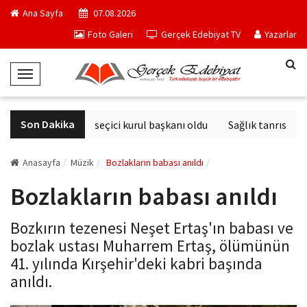
Ana Sayfa
07.08.2026
Foto Galeri
Gerçek Edebiyat TV
Yazarlar
T
o
g
Son Dakika
Derviş Zaim seçici kurul başkanı oldu
Sağlık tanrısının 
g
l
e
Anasayfa
Müzik
Bozlakların babası anıldı
N
Bozlakların babası anıldı
a
v
Bozkırın tezenesi Neşet Ertaş'ın babası ve
i
bozlak ustası Muharrem Ertaş, ölümünün
g
41. yılında Kırşehir'deki kabri başında
a
anıldı.
t
i