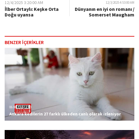
12/4/2025 3:20:00 AM
12/3/2025 4:53:00 AM
İlber Ortaylı: Keşke Orta
Dünyanın en iyi on romanı /
Doğu uyansa
Somerset​ Maugham
BENZER İÇERİKLER
06.08.2026 12:23
Ankara kedilerin 27 farklı ülkeden canlı olarak izleniyor