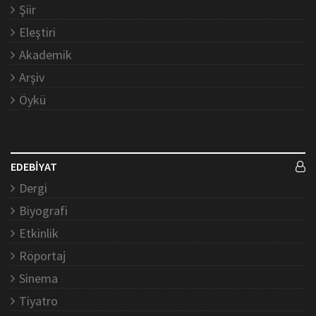
Şiir
Eleştiri
Akademik
Arşiv
Öykü
EDEBİYAT
Dergi
Biyografi
Etkinlik
Röportaj
Sinema
Tiyatro