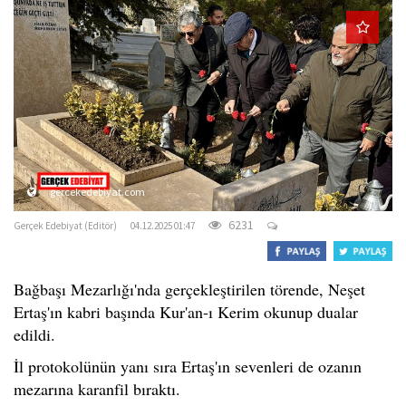
o
n
gercekedebiyat.com
6231
Gerçek Edebiyat (Editör)
04.12.2025 01:47
Bağbaşı Mezarlığı'nda gerçekleştirilen törende, Neşet
Ertaş'ın kabri başında Kur'an-ı Kerim okunup dualar
edildi.
İl protokolünün yanı sıra Ertaş'ın sevenleri de ozanın
mezarına karanfil bıraktı.