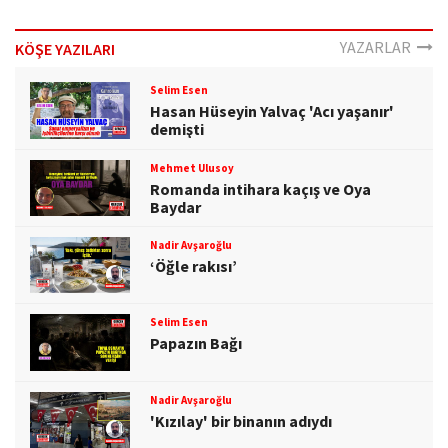
YAZARLAR
KÖŞE YAZILARI
Selim Esen
Hasan Hüseyin Yalvaç 'Acı yaşanır'
demişti
Mehmet Ulusoy
Romanda intihara kaçış ve Oya
Baydar
Nadir Avşaroğlu
‘Öğle rakısı’
Selim Esen
Papazın Bağı
Nadir Avşaroğlu
'Kızılay' bir binanın adıydı