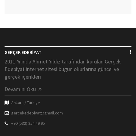
GERÇEK EDEBİYAT
2011 Yılında Ahmet Yıldız tarafından kurulan Gerçek
Edebiyat internet sitesi bugün okurlarına güncel ve
gerçek içerikleri
Devamını Oku
Ankara / Türkiye
gercekedebiyat@gmail.com
+90 (532) 254 49 95