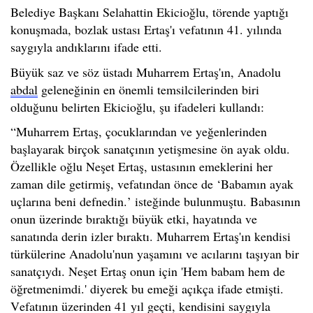
Belediye Başkanı Selahattin Ekicioğlu, törende yaptığı
konuşmada, bozlak ustası Ertaş'ı vefatının 41. yılında
saygıyla andıklarını ifade etti.
Büyük saz ve söz üstadı Muharrem Ertaş'ın, Anadolu
abdal
geleneğinin en önemli temsilcilerinden biri
olduğunu belirten Ekicioğlu, şu ifadeleri kullandı:
“
Muharrem Ertaş, çocuklarından ve yeğenlerinden
başlayarak birçok sanatçının yetişmesine ön ayak oldu.
Özellikle oğlu Neşet Ertaş, ustasının emeklerini her
zaman dile getirmiş, vefatından önce de ‘Babamın ayak
uçlarına beni defnedin.’ isteğinde bulunmuştu. Babasının
onun üzerinde bıraktığı büyük etki, hayatında ve
sanatında derin izler bıraktı. Muharrem Ertaş'ın kendisi
türkülerine Anadolu'nun yaşamını ve acılarını taşıyan bir
sanatçıydı. Neşet Ertaş onun için 'Hem babam hem de
öğretmenimdi.' diyerek bu emeği açıkça ifade etmişti.
Vefatının üzerinden 41 yıl geçti
,
kendisini saygıyla