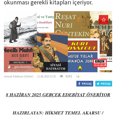
okunması gerekli kitapları içeriyor.
o
n
gercekedebiyat.com
4281
Gerçek Edebiyat (Editör)
11.06.2025 13:35
8 HAZİRAN 2025 GERÇEK EDEBİYAT ÖNERİYOR
HAZIRLAYAN: HİKMET TEMEL AKARSU /