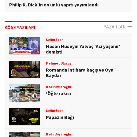
Philip K. Dick'in en ünlü yapıtı yayımlandı
YAZARLAR
KÖŞE YAZILARI
Selim Esen
Hasan Hüseyin Yalvaç 'Acı yaşanır'
demişti
Mehmet Ulusoy
Romanda intihara kaçış ve Oya
Baydar
Nadir Avşaroğlu
‘Öğle rakısı’
Selim Esen
Papazın Bağı
Nadir Avşaroğlu