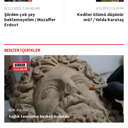
6/12/2025 7:36:00 AM
6/11/2025 11:51:00 AM
Şiirden çok şey
Kediler ölümü düşünür
beklemeyelim / Muzaffer
mü? / Yelda Karataş
Erdost
BENZER İÇERİKLER
06.08.2026 13:41
Sağlık tanrısının heykeli bulundu