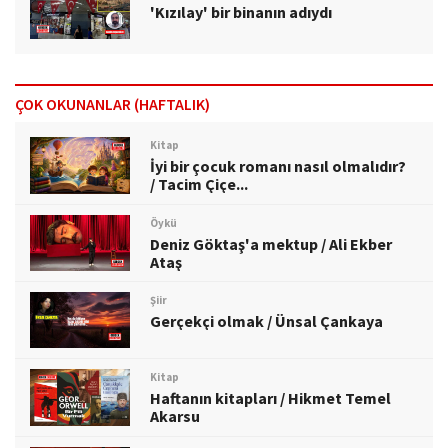
'Kızılay' bir binanın adıydı
ÇOK OKUNANLAR (HAFTALIK)
Kitap
İyi bir çocuk romanı nasıl olmalıdır?
/ Tacim Çiçe...
Öykü
Deniz Göktaş'a mektup / Ali Ekber
Ataş
Şiir
Gerçekçi olmak / Ünsal Çankaya
Kitap
Haftanın kitapları / Hikmet Temel
Akarsu