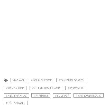
#MO YAN
#JOHN CHEEVER
#TA-NEHISI COATES
#WANDA JUNE
#SULTAN ABDÜLHAMIT
#REŞAT NURI
#NECIB MAHFUZ
#JAY PARINI
#TOLSTOY
#JIAN BAUDRILLARD
#OĞUZ ADANIR