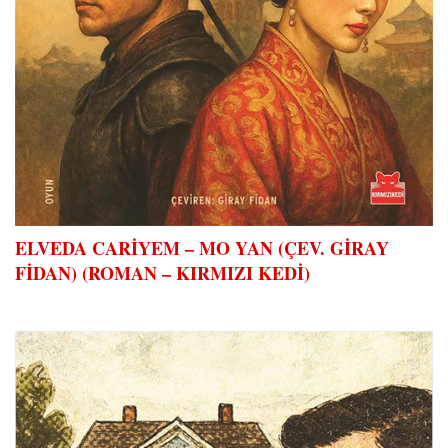
ELVEDA CARİYEM – MO YAN (ÇEV. GİRAY
FİDAN) (ROMAN – KIRMIZI KEDİ)