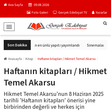
Ana Sayfa
09.08.2026
Foto Galeri
Gerçek Edebiyat TV
Yazarlar
T
o
g
Son Dakika
Philip K. Dick'in en ünlü yapıtı yayımlandı
Sinemalarda bu haf
g
l
e
Anasayfa
Kitap
Haftanın kitapları / Hikmet Temel Akarsu
N
Haftanın kitapları / Hikmet
a
v
Temel Akarsu
i
g
Hikmet Temel Akarsu'nun 8 Haziran 2025
a
tarihli 'Haftanın kitapları' önerisi yine
t
birbirinden değerli ve herkes için
i