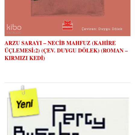
ARZU SARAYI – NECİB MAHFUZ (KAHİRE
ÜÇLEMESİ:2) (ÇEV. DUYGU DÖLEK) (ROMAN –
KIRMIZI KEDİ)