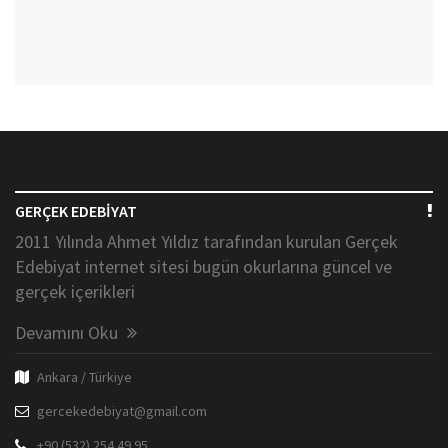
GERÇEK EDEBİYAT
2011 Yılında Ahmet Yıldız tarafından kurulan Gerçek
Edebiyat internet sitesi bugün okurlarına güncel ve
gerçek içerikleri
Devamını Oku
Ankara / Türkiye
gercekedebiyat@gmail.com
+90 (532) 254 49 95