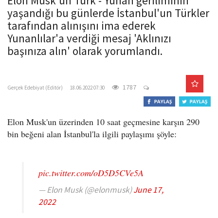
Elon Musk'un Türk - Yunan geriliminin
o
yaşandığı bu günlerde İstanbul'un Türkler
n
tarafından alınışını ima ederek
Yunanlılar'a verdiği mesaj 'Aklınızı
başınıza alın' olarak yorumlandı.
gercekedebiyat.com
1787
Gerçek Edebiyat (Editör)
18.06.2022 07:30
Elon Musk'un üzerinden 10 saat geçmesine karşın 290
bin beğeni alan İstanbul'la ilgili paylaşımı şöyle:
pic.twitter.com/oD5D5CVe5A
— Elon Musk (@elonmusk)
June 17,
2022