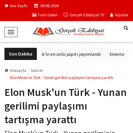
Ana Sayfa
09.08.2026
Foto Galeri
Gerçek Edebiyat TV
Yazarlar
T
o
g
Son Dakika
Philip K. Dick'in en ünlü yapıtı yayımlandı
Sinemalarda 
g
l
e
Anasayfa
Güncel
N
Elon Musk'un Türk - Yunan gerilimi paylaşımı tartışma yarattı
a
Elon Musk'un Türk - Yunan
v
i
gerilimi paylaşımı
g
a
tartışma yarattı
t
i