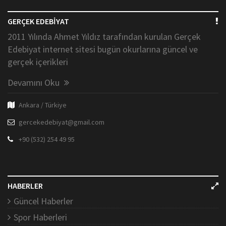
GERÇEK EDEBİYAT
2011 Yılında Ahmet Yıldız tarafından kurulan Gerçek
Edebiyat internet sitesi bugün okurlarına güncel ve
gerçek içerikleri
Devamını Oku
Ankara / Türkiye
gercekedebiyat@gmail.com
+90 (532) 254 49 95
HABERLER
Güncel Haberler
Spor Haberleri