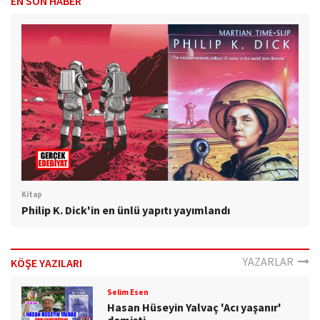
EN SON HABER
Kitap
Philip K. Dick'in en ünlü yapıtı yayımlandı
YAZARLAR
KÖŞE YAZILARI
Selim Esen
Hasan Hüseyin Yalvaç 'Acı yaşanır'
demişti