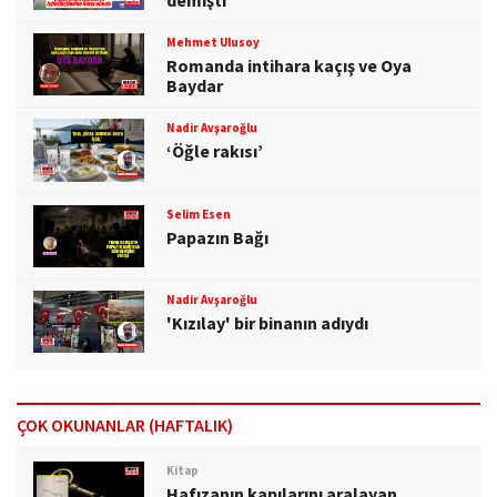
Mehmet Ulusoy
Romanda intihara kaçış ve Oya
Baydar
Nadir Avşaroğlu
‘Öğle rakısı’
Selim Esen
Papazın Bağı
Nadir Avşaroğlu
'Kızılay' bir binanın adıydı
ÇOK OKUNANLAR (HAFTALIK)
Kitap
Hafızanın kapılarını aralayan