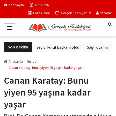
Ana Sayfa
07.08.2026
Foto Galeri
Gerçek Edebiyat TV
Yazarlar
T
o
g
Son Dakika
Derviş Zaim seçici kurul başkanı oldu
Sağlık tanrısının 
g
l
e
Anasayfa
Güncel
N
Canan Karatay: Bunu yiyen 95 yaşına kadar yaşar
a
Canan Karatay: Bunu
v
i
yiyen 95 yaşına kadar
g
a
yaşar
t
i