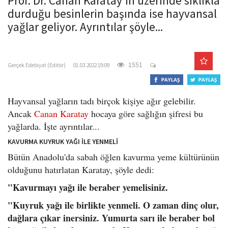
Prof. Dr. Canan Karatay'ın üzerinde sıklıkla
o
durduğu besinlerin başında ise hayvansal
n
yağlar geliyor. Ayrıntılar şöyle...
gercekedebiyat.com
1551
Gerçek Edebiyat (Editör)
01.03.2022 19:09
Hayvansal yağların tadı birçok kişiye ağır gelebilir.
Ancak
Canan Karatay
hocaya göre sağlığın şifresi bu
yağlarda. İşte ayrıntılar...
KAVURMA KUYRUK YAĞI İLE YENMELİ
Bütün Anadolu'da sabah öğlen kavurma yeme kültürünün
olduğunu hatırlatan Karatay, şöyle dedi:
"Kavurmayı yağı ile beraber yemelisiniz.
"Kuyruk yağı ile birlikte yenmeli. O zaman dinç olur,
dağlara çıkar inersiniz. Yumurta sarı ile beraber bol