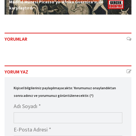
Madrid Müzesi Picasso'yu ‘Afrika Guernica’sı ile
karşılaştırdı
YORUMLAR
YORUM YAZ
Kişisel bilgileriniz paylaşılmayacaktır. Yorumunuz onaylandıktan
sonra adınız ve yorumunuz görüntülenecektir. (*)
Adı Soyadı *
E-Posta Adresi *