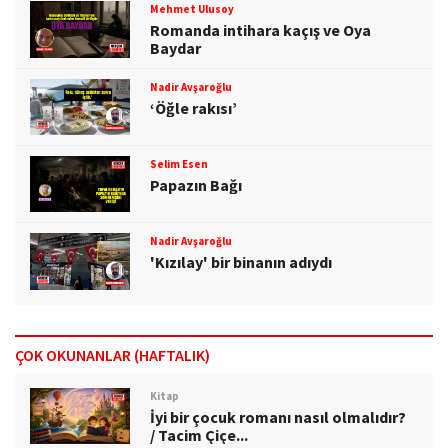
Mehmet Ulusoy
Romanda intihara kaçış ve Oya
Baydar
Nadir Avşaroğlu
‘Öğle rakısı’
Selim Esen
Papazın Bağı
Nadir Avşaroğlu
'Kızılay' bir binanın adıydı
ÇOK OKUNANLAR (HAFTALIK)
Kitap
İyi bir çocuk romanı nasıl olmalıdır?
/ Tacim Çiçe...