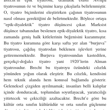
tiyatrosunun öz ve biçimine karşı çıkışlarla belirlenmiştir.
O, tiyatro biçimlerini eleştirirken çağının tiyatrosunun
nasıl olması gerektiğini de belirtmektedir. Böylece ortaya
“epik-diyalektik” tiyatro düşüncesi çıkar. Marksist
düşünce tabanından beslenen epik-diyalektik tiyatro, kısa
zamanda geniş halk kitlelerinin beğenisini kazanmıştır.
Bu tiyatro kuramına göre karşı safta yer alan “burjuva”
tiyatrosu, çağdaş tiyatrodan beklenen işlevleri yerine
getirememektedir. Burjuva tiyatrosundan kastedilen,
gerçekçi-doğalcı tiyatro yani 1920’lerin Alman
tiyatrosudur. Brecht bu tiyatroyu özündeki cılızlık
yönünden yoğun olarak eleştirir. Bu cılızlık, kendisini
hem teknik alanda hem konusal bağlamda gösterir.
Geleneksel çizgiden ayrılmamak; insanları belli kalıplar
içinde donduracak, toplumdan soyutlayacak, yaratıcılığı
yitirtecek ve çekiciliği azaltacaktır. Brecht’e göre bu
kültür orta sınıfın kültürüdür ve orta sınıfın güçlenme