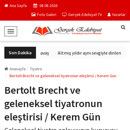
Ana Sayfa
08.08.2026
Foto Galeri
Gerçek Edebiyat TV
Yazarlar
T
o
g
Son Dakika
Altıncı Nesil Savaş
Altmış yıldır aynı sevgiyle dinlenen san
g
l
e
Anasayfa
Tiyatro
N
Bertolt Brecht ve geleneksel tiyatronun eleştirisi / Kerem Gün
a
Bertolt Brecht ve
v
i
geleneksel tiyatronun
g
a
eleştirisi / Kerem Gün
t
i