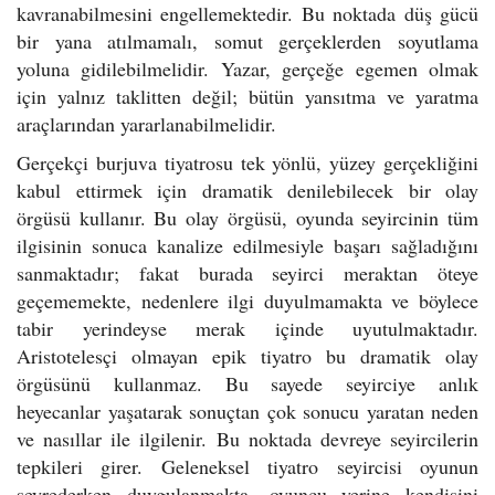
kavranabilmesini engellemektedir. Bu noktada düş gücü
bir yana atılmamalı, somut gerçeklerden soyutlama
yoluna gidilebilmelidir. Yazar, gerçeğe egemen olmak
için yalnız taklitten değil; bütün yansıtma ve yaratma
araçlarından yararlanabilmelidir.
Gerçekçi burjuva tiyatrosu tek yönlü, yüzey gerçekliğini
kabul ettirmek için dramatik denilebilecek bir olay
örgüsü kullanır. Bu olay örgüsü, oyunda seyircinin tüm
ilgisinin sonuca kanalize edilmesiyle başarı sağladığını
sanmaktadır; fakat burada seyirci meraktan öteye
geçememekte, nedenlere ilgi duyulmamakta ve böylece
tabir yerindeyse merak içinde uyutulmaktadır.
Aristotelesçi olmayan epik tiyatro bu dramatik olay
örgüsünü kullanmaz. Bu sayede seyirciye anlık
heyecanlar yaşatarak sonuçtan çok sonucu yaratan neden
ve nasıllar ile ilgilenir. Bu noktada devreye seyircilerin
tepkileri girer. Geleneksel tiyatro seyircisi oyunun
seyrederken duygulanmakta, oyuncu yerine kendisini