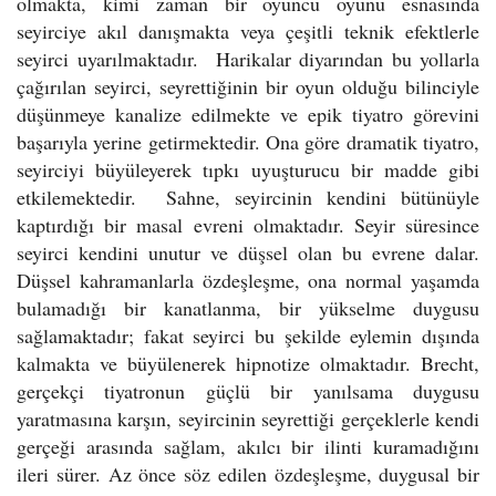
olmakta, kimi zaman bir oyuncu oyunu esnasında
seyirciye akıl danışmakta veya çeşitli teknik efektlerle
seyirci uyarılmaktadır. Harikalar diyarından bu yollarla
çağırılan seyirci, seyrettiğinin bir oyun olduğu bilinciyle
düşünmeye kanalize edilmekte ve epik tiyatro görevini
başarıyla yerine getirmektedir. Ona göre dramatik tiyatro,
seyirciyi büyüleyerek tıpkı uyuşturucu bir madde gibi
etkilemektedir. Sahne, seyircinin kendini bütünüyle
kaptırdığı bir masal evreni olmaktadır. Seyir süresince
seyirci kendini unutur ve düşsel olan bu evrene dalar.
Düşsel kahramanlarla özdeşleşme, ona normal yaşamda
bulamadığı bir kanatlanma, bir yükselme duygusu
sağlamaktadır; fakat seyirci bu şekilde eylemin dışında
kalmakta ve büyülenerek hipnotize olmaktadır. Brecht,
gerçekçi tiyatronun güçlü bir yanılsama duygusu
yaratmasına karşın, seyircinin seyrettiği gerçeklerle kendi
gerçeği arasında sağlam, akılcı bir ilinti kuramadığını
ileri sürer. Az önce söz edilen özdeşleşme, duygusal bir