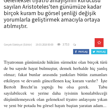
Geleneksel tiyatro anlayışının kurucusu
o
sayılan Aristoteles’ten günümüze kadar
n
birçok kuram bu görsel şenliği değişik
yorumlarla geliştirmek amacıyla ortaya
atılmıştır.
gercekedebiyat.com
3753
Gerçek Edebiyat (Editör)
19.03.2018 00:00
Tiyatronun günümüzde hüküm sürmekte olan birçok türü
de bu sayede hayat bulmuştur, demek herhalde hiç yanlış
olmaz; fakat bunlar arasında yankıları bütün zamanları
etkileyen ve devamlı güncellenen kaç kuram vardır? İşte
Bertolt Brecht’in yaptığı bu olsa gerek. Tabu
sayılabilecek ve yerine daha iyisinin konulabileceği
düşünülemeyecek olan geleneksel tiyatro anlayışını yıkan
ve yeni bir potada bu görsel hayatı baştan yaratan adam...