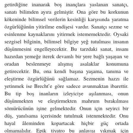
getirdiğine inanarak boş inançlara yaslanan sanatçı,
sanatı bilimden ayıra gelmiştir. Ona göre bu korkunun
kökeninde bilimsel verilerin kesinliği karşısında yaratma
özgürlüğünün yitirilme endişesi vardır. Sanatçı sezme ve
esinlenme kaynaklarını yitirmek istememektedir. Oysaki
sezgisel bilginin, bilimsel bilgiye yeğ tutulması insanın
düşünmesini engelleyecektir. Bu tarzdaki sanat, insanı
hazırdan yemeğe iterek devamlı bir yere bağlı yaşayan ve
oradan beslenmeye alışmış asalaklar konumuna
getirecektir. Bu, ona kendi başına yaşama, tanıma ve
eleştirme özgürlüğünü sağlamaz. Sezmenin hazzı ile
yetinmek ise Brecht’e göre sadece avunmaktan ibarettir.
Bu tip boş inanların izleyiciye aşılanması, onun
düşünmekten ve eleştirmekten mahrum bırakılması
sömürücünün işine gelmektedir. Onun için seyirci bir
düş, yanılsama içerisinde tutulmak istenmektedir. Onu
hayal âleminden kopartacak hiçbir güç ortada
olmamalıdır. Epik tiyatro bu anlayışı yıkmak için