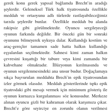
gerek konu gerek yapısal bağlamda Brecht’in aradığı
şeylerdir. Geleneksel Türk halk tiyatrosunda özellikle
meddah ve ortaoyunu adlı türlerde rastlayabileceğimiz
tarzda şeylerdir bunlar. Özellikle meddah bu alanda
rakipsiz gibi görülmektedir. Oyuncu sergileyeceği
oyunun farkında değildir. Bir önceki gün bir sonraki
oyununu bilmeyerek uykuya dalar. Kullandığı kostüm ve
araç-gereçler tamamen sade hatta halkın kullandığı
eşyalardan seçilmektedir. Sahnesi kimi zaman halkın
çevresini kuşattığı bir tabure veya kimi zamanda bir
kahvehane olmaktadır. İllüzyonun kırılmasında ve
oyunun sergilenmesindeki ana unsur budur. Doğaçlamaya
sıkça başvurulan meddahta Brech’in epik tiyatrosundan
izler görmek olasıdır. Meddah gösterilerinde tıpkı epik
tiyatrodaki gibi mesajı vermek için minimum gösteriş ile
oyunun kurnazca kurgulanması söz konusudur. Merkeze
alınan oyuncu gizli bir kahraman olarak karşımıza çıkar.
Brecht’e göre seyirciye en zorunlu olanın verilmesi