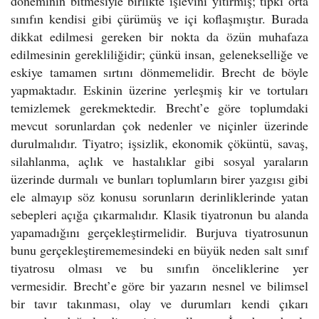
döneminin bitmesiyle birlikte işlevini yitirmiş; tıpkı orta
sınıfın kendisi gibi çürümüş ve içi koflaşmıştır. Burada
dikkat edilmesi gereken bir nokta da özün muhafaza
edilmesinin gerekliliğidir; çünkü insan, gelenekselliğe ve
eskiye tamamen sırtını dönmemelidir. Brecht de böyle
yapmaktadır. Eskinin üzerine yerleşmiş kir ve tortuları
temizlemek gerekmektedir. Brecht’e göre toplumdaki
mevcut sorunlardan çok nedenler ve niçinler üzerinde
durulmalıdır. Tiyatro; işsizlik, ekonomik çöküntü, savaş,
silahlanma, açlık ve hastalıklar gibi sosyal yaraların
üzerinde durmalı ve bunları toplumların birer yazgısı gibi
ele almayıp söz konusu sorunların derinliklerinde yatan
sebepleri açığa çıkarmalıdır. Klasik tiyatronun bu alanda
yapamadığını gerçekleştirmelidir. Burjuva tiyatrosunun
bunu gerçekleştirememesindeki en büyük neden salt sınıf
tiyatrosu olması ve bu sınıfın önceliklerine yer
vermesidir. Brecht’e göre bir yazarın nesnel ve bilimsel
bir tavır takınması, olay ve durumları kendi çıkarı