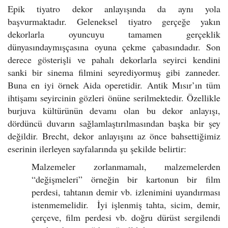
Epik tiyatro dekor anlayışında da aynı yola
başvurmaktadır. Geleneksel tiyatro gerçeğe yakın
dekorlarla oyuncuyu tamamen gerçeklik
dünyasındaymışçasına oyuna çekme çabasındadır. Son
derece gösterişli ve pahalı dekorlarla seyirci kendini
sanki bir sinema filmini seyrediyormuş gibi zanneder.
Buna en iyi örnek Aida operetidir. Antik Mısır’ın tüm
ihtişamı seyircinin gözleri önüne serilmektedir. Özellikle
burjuva kültürünün devamı olan bu dekor anlayışı,
dördüncü duvarın sağlamlaştırılmasından başka bir şey
değildir. Brecht, dekor anlayışını az önce bahsettiğimiz
eserinin ilerleyen sayfalarında şu şekilde belirtir:
Malzemeler zorlanmamalı, malzemelerden
“değişmeleri” örneğin bir kartonun bir film
perdesi, tahtanın demir vb. izlenimini uyandırması
istenmemelidir. İyi işlenmiş tahta, sicim, demir,
çerçeve, film perdesi vb. doğru dürüst sergilendi