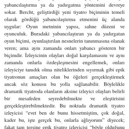
yabancılaştırma ya da yadırgatma yöntemini devreye
sokar. Bercht, geliştirdiği yeni tiyatro biçiminin temeli
olarak gördüğü yabancılaştırma etmenini üç alanda
uygular: Oyun metninin yapısı, sahne düzeni ve
oyunculuk. Buradaki yabancılaştıran ya da yadırgatan
oyun biçimi, oyunlaştırılan nesnelerin tanınmasına olanak
veren; ama aynı zamanda onları yabancı gösteren bir
biçimdir. İzleyicinin olayları doğal karşılamasını ve aynı
zamanda onlarla özdeşleşmesini engellemek, onları
izleyiciye tanıdık olma niteliklerinden sıyırmak gibi epik
tiyatronun amaçları olan bu öğeleri gerçekleştirmek
ancak söz konusu bu yolla sağlanabilir. Böylelikle
dramatik tiyatroda olanların aksine izleyici olayları belirli
bir mesafeden seyredebilmekte ve eleştirisini
gerçekleştirebilmektedir. Bu noktada dramatik tiyatro
izleyicisi “evet ben de bunu hissetmiştim, çok doğal,
kader bu, işte gerçek bu, onlarla ağlıyorum” diyecek;
fakat tam tersine epik tiyatro izleyicisi “böyle olduğunu