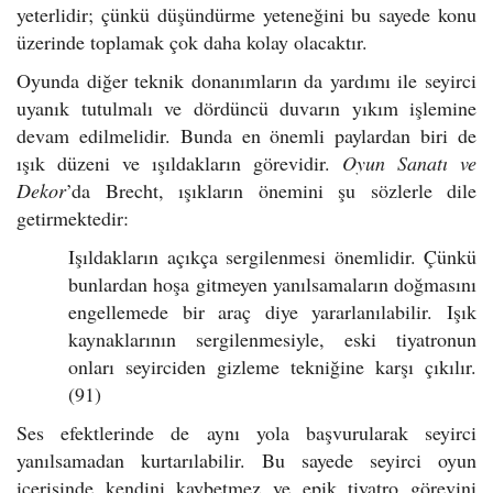
yeterlidir; çünkü düşündürme yeteneğini bu sayede konu
üzerinde toplamak çok daha kolay olacaktır.
Oyunda diğer teknik donanımların da yardımı ile seyirci
uyanık tutulmalı ve dördüncü duvarın yıkım işlemine
devam edilmelidir. Bunda en önemli paylardan biri de
ışık düzeni ve ışıldakların görevidir.
Oyun Sanatı ve
Dekor
’da Brecht, ışıkların önemini şu sözlerle dile
getirmektedir:
Işıldakların açıkça sergilenmesi önemlidir. Çünkü
bunlardan hoşa gitmeyen yanılsamaların doğmasını
engellemede bir araç diye yararlanılabilir. Işık
kaynaklarının sergilenmesiyle, eski tiyatronun
onları seyirciden gizleme tekniğine karşı çıkılır.
(91)
Ses efektlerinde de aynı yola başvurularak seyirci
yanılsamadan kurtarılabilir. Bu sayede seyirci oyun
içerisinde kendini kaybetmez ve epik tiyatro görevini