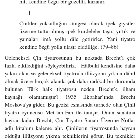
mi, kendine özgü bir güzellik kazanır.
[….]
Çinliler yoksulluğun simgesi olarak ipek giysiler
üzerine tutturulmuş ipek kurdeleler taşır, yırtık ve
yamaları imâ yollu dile getirirler. Yani tiyatro
kendine özgü yolla ulaşır ciddiliğe. (79–86)
Geleneksel Çin tiyatrosunun bu noktada Brecht’i çok
fazla etkilediğini söyleyebiliriz. Hâlbuki kendisine daha
yakın olan ve geleneksel tiyatroda illüzyonu yıkma dâhil
olmak üzere birçok alanda çok daha radikal bir durumda
bulunan Türk halk tiyatrosu neden Brecht’e ilham
kaynağı olamamıştır? 1935 İlkbahar’ında Brecht
Moskova’ya gider. Bu gezisi esnasında turnede olan Çinli
tiyatro oyuncusu Mei-lan-Fan ile tanışır. Onun sanatına
hayran kalan Brecht, Çin Tiyatro Sanatı Üzerine Notlar
adlı kitabını kaleme alır. Çinlilerin tiyatrosunda hayran
olduğu illüzyonu yıkma tekniklerini görür. Bu teknikler