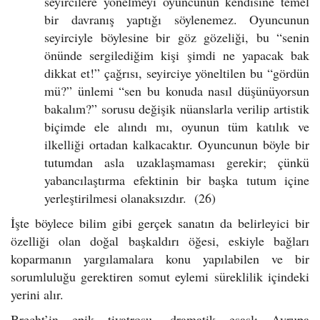
seyircilere yönelmeyi oyuncunun kendisine temel
bir davranış yaptığı söylenemez. Oyuncunun
seyirciyle böylesine bir göz gözeliği, bu “senin
önünde sergilediğim kişi şimdi ne yapacak bak
dikkat et!” çağrısı, seyirciye yöneltilen bu “gördün
mü?” ünlemi “sen bu konuda nasıl düşünüyorsun
bakalım?” sorusu değişik nüanslarla verilip artistik
biçimde ele alındı mı, oyunun tüm katılık ve
ilkelliği ortadan kalkacaktır. Oyuncunun böyle bir
tutumdan asla uzaklaşmaması gerekir; çünkü
yabancılaştırma efektinin bir başka tutum içine
yerleştirilmesi olanaksızdır. (26)
İşte böylece bilim gibi gerçek sanatın da belirleyici bir
özelliği olan doğal başkaldırı öğesi, eskiyle bağları
koparmanın yargılamalara konu yapılabilen ve bir
sorumluluğu gerektiren somut eylemi süreklilik içindeki
yerini alır.
Brecht’in epik tiyatrosu, dramatik esaslı Avrupa