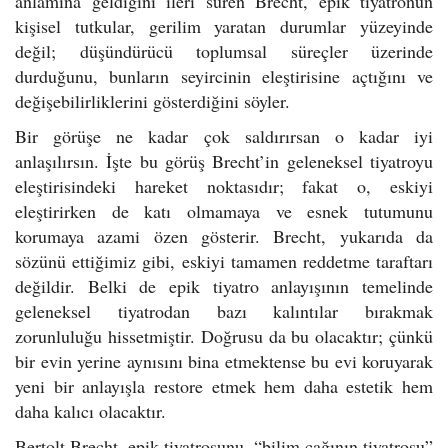
anlamına geldiğini ileri süren Brecht, epik tiyatronun
kişisel tutkular, gerilim yaratan durumlar yüzeyinde
değil; düşündürücü toplumsal süreçler üzerinde
durduğunu, bunların seyircinin eleştirisine açtığını ve
değişebilirliklerini gösterdiğini söyler.
Bir görüşe ne kadar çok saldırırsan o kadar iyi
anlaşılırsın. İşte bu görüş Brecht’in geleneksel tiyatroyu
eleştirisindeki hareket noktasıdır; fakat o, eskiyi
eleştirirken de katı olmamaya ve esnek tutumunu
korumaya azami özen gösterir. Brecht, yukarıda da
sözünü ettiğimiz gibi, eskiyi tamamen reddetme taraftarı
değildir. Belki de epik tiyatro anlayışının temelinde
geleneksel tiyatrodan bazı kalıntılar bırakmak
zorunluluğu hissetmiştir. Doğrusu da bu olacaktır; çünkü
bir evin yerine aynısını bina etmektense bu evi koruyarak
yeni bir anlayışla restore etmek hem daha estetik hem
daha kalıcı olacaktır.
Bertolt Brecht, epik tiyatrosunu, “bilim çağının tiyatrosu”