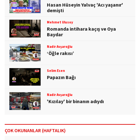
Hasan Hüseyin Yalvaç 'Acı yaşanır'
demişti
Mehmet Ulusoy
Romanda intihara kaçış ve Oya
Baydar
Nadir Avşaroğlu
‘Öğle rakısı’
Selim Esen
Papazın Bağı
Nadir Avşaroğlu
'Kızılay' bir binanın adıydı
ÇOK OKUNANLAR (HAFTALIK)