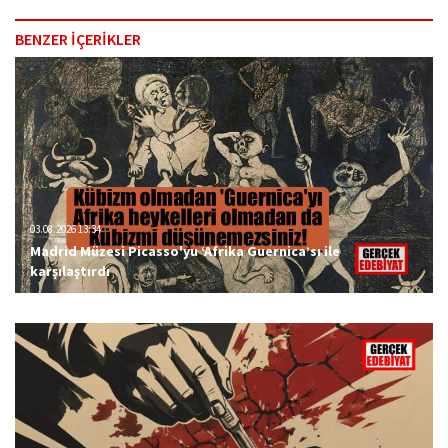
BENZER İÇERİKLER
03.08.2026 13:34
Madrid Müzesi Picasso'yu ‘Afrika Guernica’sı ile
karşılaştırdı