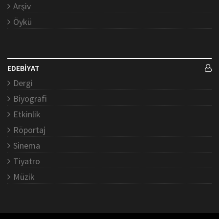
Arşiv
Öykü
EDEBİYAT
Dergi
Biyografi
Etkinlik
Röportaj
Sinema
Tiyatro
Müzik