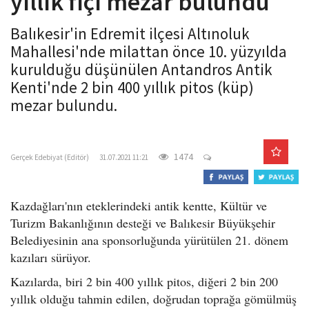
yıllık fıçı mezar bulundu
o
n
Balıkesir'in Edremit ilçesi Altınoluk
Mahallesi'nde milattan önce 10. yüzyılda
kurulduğu düşünülen Antandros Antik
Kenti'nde 2 bin 400 yıllık pitos (küp)
mezar bulundu.
gercekedebiyat.com
1474
Gerçek Edebiyat (Editör)
31.07.2021 11:21
Kazdağları'nın eteklerindeki antik kentte, Kültür ve
Turizm Bakanlığının desteği ve Balıkesir Büyükşehir
Belediyesinin ana sponsorluğunda yürütülen 21. dönem
kazıları sürüyor.
Kazılarda, biri 2 bin 400 yıllık pitos, diğeri 2 bin 200
yıllık olduğu tahmin edilen, doğrudan toprağa gömülmüş