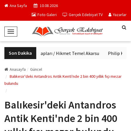
Ana Sayfa
10.08.2026
Foto Galeri
Gerçek Edebiyat TV
Yazarlar
T
o
g
Son Dakika
Haftanın kitapları / Hikmet Temel Akarsu
Philip K. Dic
g
l
e
Anasayfa
Güncel
N
Balıkesir'deki Antandros Antik Kenti'nde 2 bin 400 yıllık fıçı mezar
bulundu
a
v
i
Balıkesir'deki Antandros
g
a
Antik Kenti'nde 2 bin 400
t
i