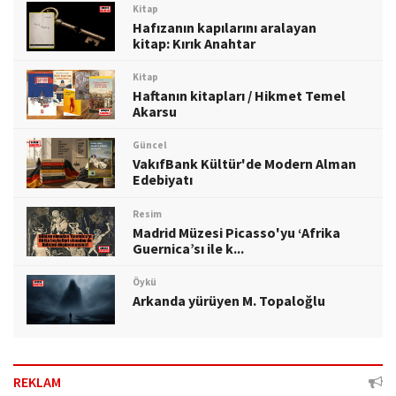
Kitap
Hafızanın kapılarını aralayan
kitap: Kırık Anahtar
Kitap
Haftanın kitapları / Hikmet Temel
Akarsu
Güncel
VakıfBank Kültür'de Modern Alman
Edebiyatı
Resim
Madrid Müzesi Picasso'yu ‘Afrika
Guernica’sı ile k...
Öykü
Arkanda yürüyen M. Topaloğlu
REKLAM