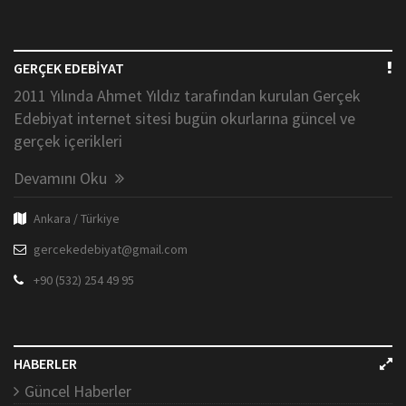
GERÇEK EDEBİYAT
2011 Yılında Ahmet Yıldız tarafından kurulan Gerçek
Edebiyat internet sitesi bugün okurlarına güncel ve
gerçek içerikleri
Devamını Oku
Ankara / Türkiye
gercekedebiyat@gmail.com
+90 (532) 254 49 95
HABERLER
Güncel Haberler