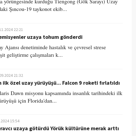
ya yörüngesinde kurduğu Tiengong (Gök Sarayı) Uzay
daki Şıncou-19 taykonot ekib...
11.2024 22:21
emisyenler uzaya tohum gönderdi
y Ajansı denetiminde hastalık ve çevresel strese
şit geliştirme çalışmaları k...
09.2024 21:32
ilk özel uzay yürüyüşü... Falcon 9 roketi fırlatıldı​
aris Dawn misyonu kapsamında insanlık tarihindeki ilk
ürüyüşü için Florida'dan...
.2024 15:54
ravcı uzaya götürdü Yörük kültürüne merak arttı