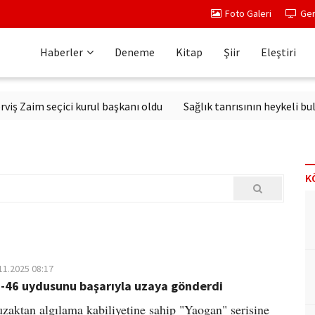
Foto Galeri
Ger
Haberler
Deneme
Kitap
Şiir
Eleştiri
aim seçici kurul başkanı oldu
Sağlık tanrısının heykeli bulundu
K
11.2025 08:17
-46 uydusunu başarıyla uzaya gönderdi
uzaktan algılama kabiliyetine sahip "Yaogan" serisine