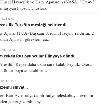
 Ulusal Havacılık ve Uzay Ajansının (NASA) "Crew-3"
ı taşıyan kapsül, Uluslara...
.2021 09:01
cek ilk Türk'ün mesleği belirlendi
y Ajansı (TUA) Başkanı Serdar Hüseyin Yıldırım, 2
ulan Ajans'ın görevleri, ça...
0.2021 06:48
lm çeken Rus oyuncular Dünyaya döndü
Peresild, 'Keşke daha uzun süre kalabilseydik. Orada
ı ömür boyu anlatabiliri...
.2021 19:57
zemli sinyal...
er, Batı Avustralya'da bir radyo teleskobuyla evrenin
nden gelen gizemli siny...