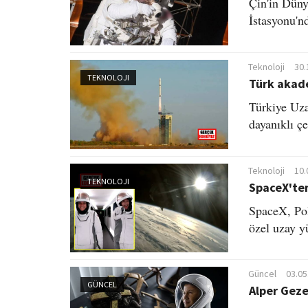
Çin'in Dün
İstasyonu'n
Teknoloji
30.
TEKNOLOJI
Türk akad
Türkiye Uza
dayanıklı çe
Teknoloji
10.
TEKNOLOJI
SpaceX'ten 
SpaceX, Pol
özel uzay y
Güncel
03.05
GÜNCEL
Alper Geze