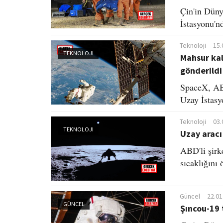
Çin'in Düny
İstasyonu'n
Teknoloji
15.
TEKNOLOJI
Mahsur kal
gönderildi
SpaceX, AB
Uzay İstasy
Teknoloji
03.
TEKNOLOJI
Uzay aracı
ABD'li şirk
sıcaklığını 
Güncel
22.01
GÜNCEL
Şıncou-19 