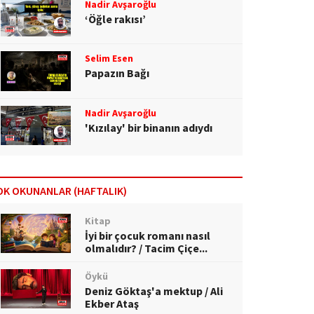
Nadir Avşaroğlu
‘Öğle rakısı’
Selim Esen
Papazın Bağı
Nadir Avşaroğlu
'Kızılay' bir binanın adıydı
OK OKUNANLAR (HAFTALIK)
Kitap
İyi bir çocuk romanı nasıl
olmalıdır? / Tacim Çiçe...
Öykü
Deniz Göktaş'a mektup / Ali
Ekber Ataş