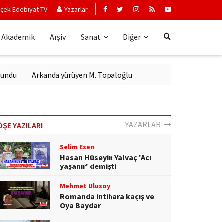
çek Edebiyat TV
Yazarlar
Akademik
Arşiv
Sanat
Diğer
Arkanda yürüyen M. Topaloğlu
YAZARLAR
ÖŞE YAZILARI
Selim Esen
Hasan Hüseyin Yalvaç 'Acı
yaşanır' demişti
Mehmet Ulusoy
Romanda intihara kaçış ve
Oya Baydar