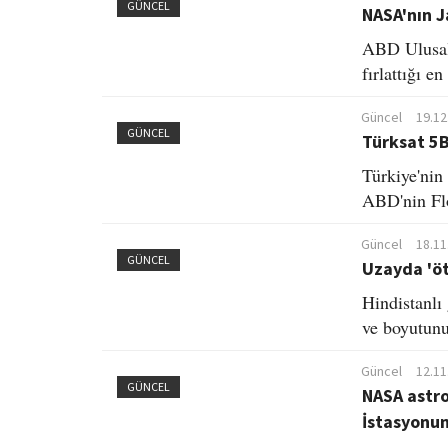
GÜNCEL
NASA'nın J
ABD Ulusal
fırlattığı e
Güncel
19.12
GÜNCEL
Türksat 5B
Türkiye'nin
ABD'nin Flo
Güncel
18.11
GÜNCEL
Uzayda 'öt
Hindistanlı 
ve boyutunun
Güncel
12.11
GÜNCEL
NASA astro
İstasyonu