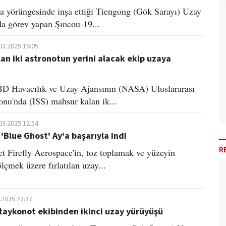
a yörüngesinde inşa ettiği Tiengong (Gök Sarayı) Uzay
da görev yapan Şıncou-19...
03.2025 16:05
an iki astronotun yerini alacak ekip uzaya
D Havacılık ve Uzay Ajansının (NASA) Uluslararası
onu'nda (ISS) mahsur kalan ik...
03.2025 12:54
 'Blue Ghost' Ay'a başarıyla indi
R
et Firefly Aerospace'in, toz toplamak ve yüzeyin
ölçmek üzere fırlatılan uzay...
.2025 22:37
taykonot ekibinden ikinci uzay yürüyüşü