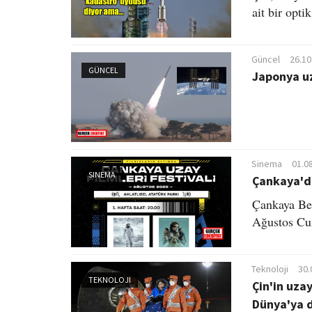
ait bir opti
Güncel
26.10
GÜNCEL
Japonya uz
Sinema
01.0
SINEMA
Çankaya'da
Çankaya Bel
Ağustos Cum
Teknoloji
30.
TEKNOLOJI
Çin'in uza
Dünya'ya 