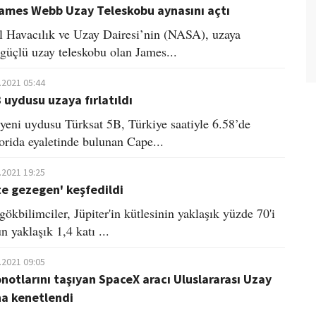
ames Webb Uzay Teleskobu aynasını açtı
 Havacılık ve Uzay Dairesi’nin (NASA), uzaya
n güçlü uzay teleskobu olan James...
.2021 05:44
 uydusu uzaya fırlatıldı
 yeni uydusu Türksat 5B, Türkiye saatiyle 6.58’de
rida eyaletinde bulunan Cape...
.2021 19:25
e gezegen' keşfedildi
gökbilimciler, Jüpiter'in kütlesinin yaklaşık yüzde 70'i
 yaklaşık 1,4 katı ...
.2021 09:05
notlarını taşıyan SpaceX aracı Uluslararası Uzay
na kenetlendi