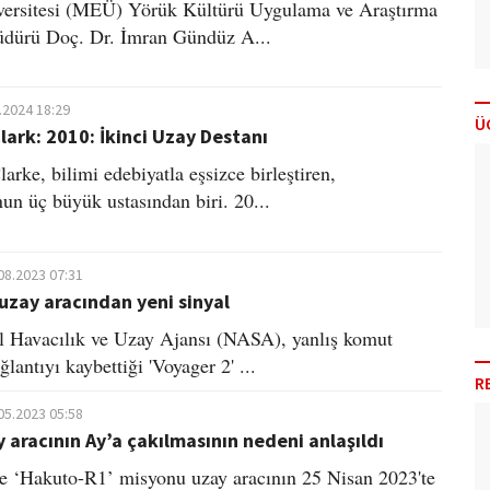
versitesi (MEÜ) Yörük Kültürü Uygulama ve Araştırma
dürü Doç. Dr. İmran Gündüz A...
.2024 18:29
Ü
Clark: 2010: İkinci Uzay Destanı
arke, bilimi edebiyatla eşsizce birleştiren,
un üç büyük usta­sından biri. 20...
08.2023 07:31
uzay aracından yeni sinyal
 Havacılık ve Uzay Ajansı (NASA), yanlış komut
lantıyı kaybettiği 'Voyager 2' ...
R
05.2023 05:58
 aracının Ay’a çakılmasının nedeni anlaşıldı
e ‘Hakuto-R1’ misyonu uzay aracının 25 Nisan 2023'te