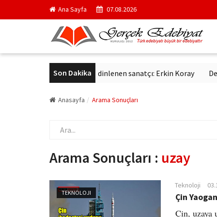
Ana Sayfa
07.08.2026
Son Dakika
tmış yıldır aynı sevgiyle dinlenen sanatçı: Erkin Koray
Derviş Z
Anasayfa
Arama Sonuçları
Arama Sonuçları :
uzay
Teknoloji
03.
TEKNOLOJI
Çin Yaogan
Çin, uzaya 