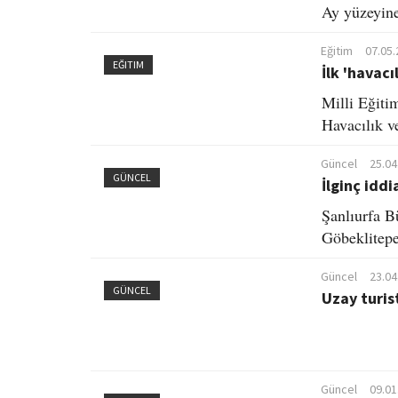
Ay yüzeyine
Eğitim
07.05.
EĞITIM
İlk 'havacı
Milli Eğiti
Havacılık ve
Güncel
25.04
GÜNCEL
İlginç iddi
Şanlıurfa B
Göbeklitepe’
Güncel
23.04
GÜNCEL
Uzay turis
Güncel
09.01