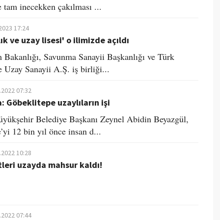
 tam inecekken çakılması ...
2023 17:24
lık ve uzay lisesi' o ilimizde açıldı
m Bakanlığı, Savunma Sanayii Başkanlığı ve Türk
 Uzay Sanayii A.Ş. iş birliği...
.2022 07:32
a: Göbeklitepe uzaylıların işi
üyükşehir Belediye Başkanı Zeynel Abidin Beyazgül,
yi 12 bin yıl önce insan d...
.2022 10:28
tleri uzayda mahsur kaldı!
.2022 07:44