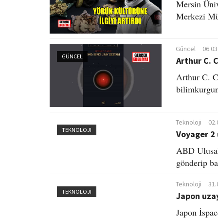
Mersin Üni
Merkezi Mü
Güncel
06.03
GÜNCEL
Arthur C. 
Arthur C. Cl
bilimkurgun
Teknoloji
02.
TEKNOLOJI
Voyager 2 
ABD Ulusal
gönderip bağ
Teknoloji
31.
TEKNOLOJI
Japon uzay
Japon İspac