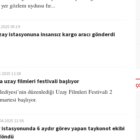
k yer gözlem uydusu fır...
.2025 05:19
ay istasyonuna insansız kargo aracı gönderdi
8.2025 12:38
 uzay filmleri festivali başlıyor
Ç
ediyesi’nin düzenlediği Uzay Filmleri Festivali 2
artesi başlıyor.
04.2025 21:56
y istasyonunda 6 aydır görev yapan taykonot ekibi
döndü