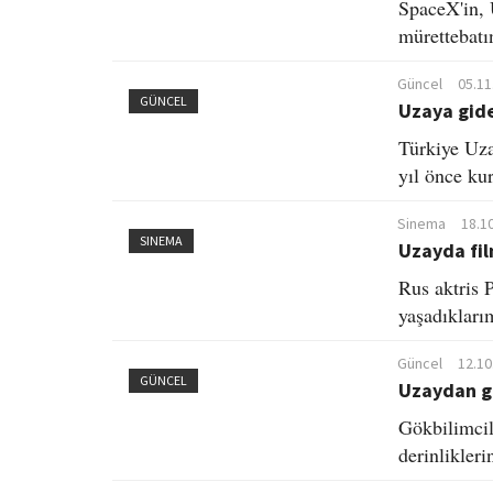
SpaceX'in,
mürettebatın
Güncel
05.11
GÜNCEL
Uzaya gide
Türkiye Uza
yıl önce kur
Sinema
18.1
SINEMA
Uzayda fi
Rus aktris 
yaşadıklarım
Güncel
12.10
GÜNCEL
Uzaydan gi
Gökbilimcil
derinlikleri