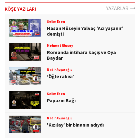
YAZARLAR
KÖŞE YAZILARI
Selim Esen
Hasan Hüseyin Yalvaç 'Acı yaşanır'
demişti
Mehmet Ulusoy
Romanda intihara kaçış ve Oya
Baydar
Nadir Avşaroğlu
‘Öğle rakısı’
Selim Esen
Papazın Bağı
Nadir Avşaroğlu
'Kızılay' bir binanın adıydı