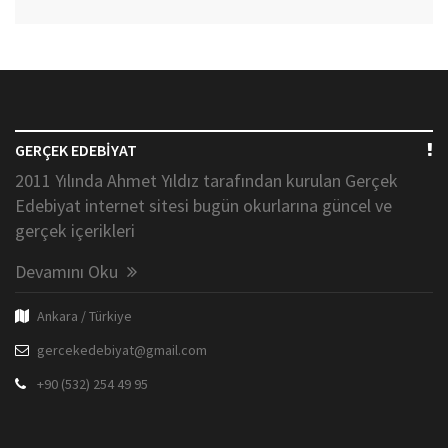
GERÇEK EDEBİYAT
2011 Yılında Ahmet Yıldız tarafından kurulan Gerçek
Edebiyat internet sitesi bugün okurlarına güncel ve
gerçek içerikleri
Devamını Oku
Ankara / Türkiye
gercekedebiyat@gmail.com
+90 (532) 254 49 95