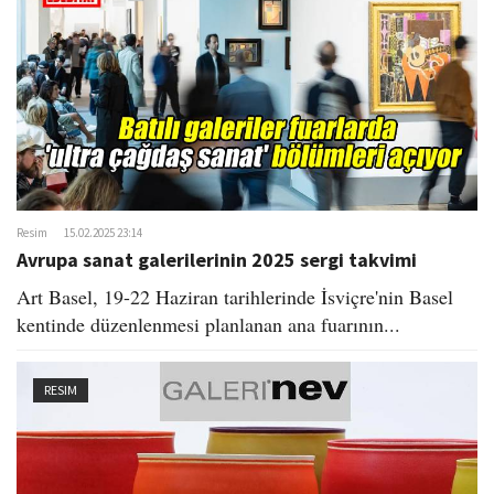
o
n
Resim
15.02.2025 23:14
Avrupa sanat galerilerinin 2025 sergi takvimi
Art Basel, 19-22 Haziran tarihlerinde İsviçre'nin Basel
kentinde düzenlenmesi planlanan ana fuarının...
RESIM