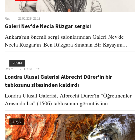
Resim
23.02.2024 23:18
Galeri Nev'de Necla Rüzgar sergisi
Ankara'nın önemli sergi salonlarından Galeri Nev'de
Necla Rüzgar'ın 'Ben Rüzgara Sınanan Bir Kayayım...
RESIM
Resim
12.11.2021 16:25
Londra Ulusal Galerisi Albrecht Dürer'in bir
tablosunu sitesinden kaldırdı
Londra Ulusal Galerisi, Albrecht Dürer'in "Öğretmenler
Arasında İsa" (1506) tablosunun görüntüsünü '...
ARŞIV