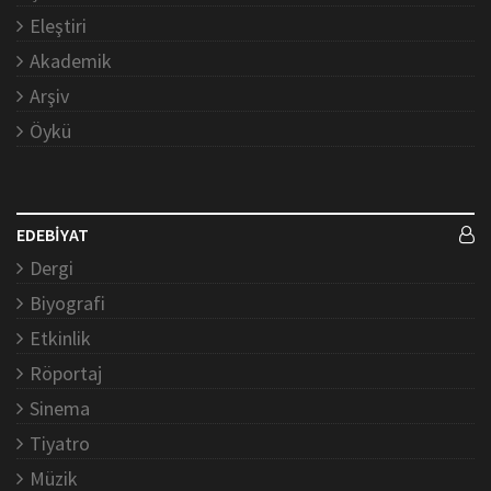
Eleştiri
Akademik
Arşiv
Öykü
EDEBİYAT
Dergi
Biyografi
Etkinlik
Röportaj
Sinema
Tiyatro
Müzik