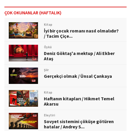
ÇOK OKUNANLAR (HAFTALIK)
Kitap
İyi bir çocuk romanı nasıl olmalıdır?
/ Tacim Çiçe...
Öykü
Deniz Göktaş'a mektup / Ali Ekber
Ataş
Şiir
Gerçekçi olmak / Ünsal Çankaya
Kitap
Haftanın kitapları / Hikmet Temel
Akarsu
Eleştiri
Sovyet sistemini çöküşe götüren
hatalar / Andrey S...