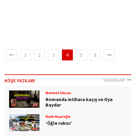
1
2
3
4
5
6
YAZARLAR
KÖŞE YAZILARI
Mehmet Ulusoy
Romanda intihara kaçış ve Oya
Baydar
Nadir Avşaroğlu
‘Öğle rakısı’