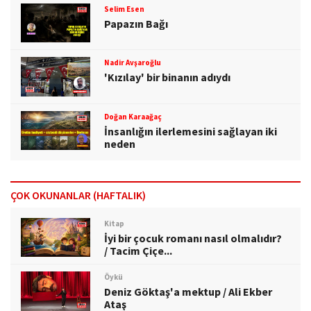
Selim Esen
Papazın Bağı
Nadir Avşaroğlu
'Kızılay' bir binanın adıydı
Doğan Karaağaç
İnsanlığın ilerlemesini sağlayan iki
neden
ÇOK OKUNANLAR (HAFTALIK)
Kitap
İyi bir çocuk romanı nasıl olmalıdır?
/ Tacim Çiçe...
Öykü
Deniz Göktaş'a mektup / Ali Ekber
Ataş