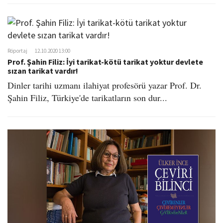
o
n
Röportaj
12.10.2020 13:00
Prof. Şahin Filiz: İyi tarikat-kötü tarikat yoktur devlete
sızan tarikat vardır!
Dinler tarihi uzmanı ilahiyat profesörü yazar Prof. Dr.
Şahin Filiz, Türkiye'de tarikatların son dur...