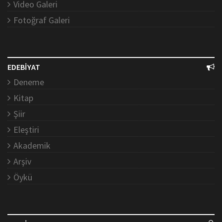
Video Galeri
Fotoğraf Galeri
EDEBİYAT
Deneme
Kitap
Şiir
Eleştiri
Akademik
Arşiv
Öykü