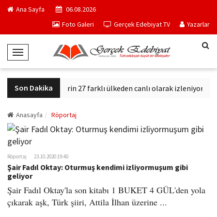
Ana Sayfa
06.08.2026
Foto Galeri
Gerçek Edebiyat TV
Yazarlar
T
o
g
Son Dakika
Ankara kedilerin 27 farklı ülkeden canlı olarak izleniyor
V
g
l
e
Anasayfa
Röportaj
N
a
v
Röportaj
23.10.2020 19:40
i
Şair Fadıl Oktay: Oturmuş kendimi izliyormuşum gibi
g
geliyor
a
Şair Fadıl Oktay'la son kitabı 1 BUKET 4 GÜL'den yola
t
çıkarak aşk, Türk şiiri, Attila İlhan üzerine ...
i