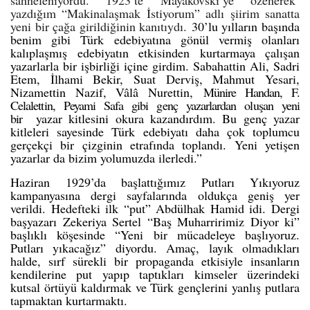
sahneleniyordu. 1923’te Mayakovski’ye özenerek
yazdığım “Makinalaşmak İstiyorum” adlı şiirim sanatta
yeni bir çağa girildiğinin kanıtıydı.
30’lu yılların başında
benim gibi Türk edebiyatına gönül vermiş olanları
kalıplaşmış edebiyatın etkisinden kurtarmaya çalışan
yazarlarla bir işbirliği içine girdim. Sabahattin Ali, Sadri
Etem, İlhami Bekir, Suat Derviş, Mahmut Yesari,
Nizamettin Nazif, Vâlâ Nurettin,
Münire Handan, F.
Celalettin, Peyami Safa gibi genç yazarlardan oluşan yeni
bir
yazar kitlesini okura kazandırdım. Bu genç yazar
kitleleri sayesinde Türk edebiyatı daha çok toplumcu
gerçekçi bir çizginin etrafında toplandı. Yeni yetişen
yazarlar da bizim yolumuzda ilerledi.”
Haziran 1929’da başlattığımız Putları Yıkıyoruz
kampanyasına dergi sayfalarında oldukça geniş yer
verildi. Hedefteki ilk “put” Abdülhak Hamid idi. Dergi
başyazarı Zekeriya Sertel “Baş Muharririmiz Diyor ki”
başlıklı köşesinde “Yeni bir mücadeleye başlıyoruz.
Putları yıkacağız” diyordu. Amaç, layık olmadıkları
halde, sırf sürekli bir propaganda etkisiyle insanların
kendilerine put yapıp taptıkları kimseler üzerindeki
kutsal örtüyü kaldırmak ve Türk gençlerini yanlış putlara
tapmaktan kurtarmaktı.