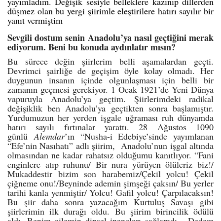
yayımladım. Değişik sesiyle belleklere kazınıp dillerden
düşmez olan bu yergi şiirimle eleştirilere hatırı sayılır bir
yanıt vermiştim
Sevgili dostum senin Anadolu’ya nasıl geçtiğini merak
ediyorum. Beni bu konuda aydınlatır mısın?
Bu sürece değin şiirlerim belli aşamalardan geçti.
Devrimci şairliğe de geçişim öyle kolay olmadı. Her
duygunun insanın içinde olgunlaşması için belli bir
zamanın geçmesi gerekiyor. 1 Ocak 1921’de Yeni Dünya
vapuruyla Anadolu’ya geçtim. Şiirlerimdeki radikal
değişiklik ben Anadolu’ya geçtikten sonra başlamıştır.
Yurdumuzun her yerden işgale uğraması ruh dünyamda
hatırı sayılı fırtınalar yarattı. 28 Ağustos 1090
günlü
Alemdar
’ın “Nusha-i Edebiye’sinde yayımlanan
“Efe’nin Nasıhatı” adlı şiirim, Anadolu’nun işgal altında
olmasından ne kadar rahatsız olduğumu kanıtlıyor. “Fani
enginlere atıp ruhunu/ Bir nura yürüyen ölüleriz biz!/
Mukaddestir bizim son harabemiz/Çekil yolcu! Çekil
çiğneme onu!/Beyninde ademin şimşeği çaksın/ Bu yerler
tarihi kanla yenmiştir/ Yolcu! Gafil yolcu! Çarpılacaksın!
Bu şiir daha sonra yazacağım Kurtuluş Savaşı gibi
şiirlerimin ilk durağı oldu. Bu şiirim birincilik ödülü
aldı. Benim ailemin dinsel inançları sağlamdı. Dedem