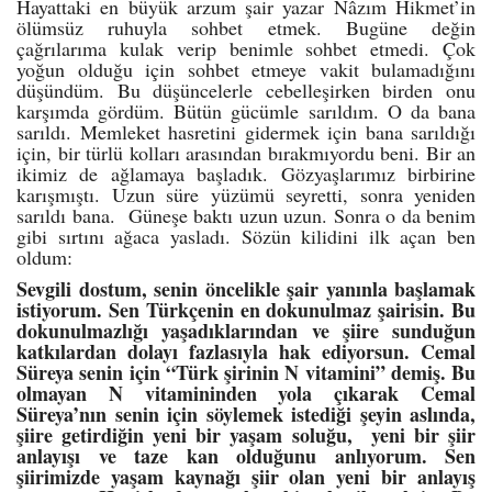
Hayattaki en büyük arzum şair yazar Nâzım Hikmet’in
ölümsüz ruhuyla sohbet etmek. Bugüne değin
çağrılarıma kulak verip benimle sohbet etmedi. Çok
yoğun olduğu için sohbet etmeye vakit bulamadığını
düşündüm. Bu düşüncelerle cebelleşirken birden onu
karşımda gördüm. Bütün gücümle sarıldım. O da bana
sarıldı. Memleket hasretini gidermek için bana sarıldığı
için, bir türlü kolları arasından bırakmıyordu beni. Bir an
ikimiz de ağlamaya başladık. Gözyaşlarımız birbirine
karışmıştı. Uzun süre yüzümü seyretti, sonra yeniden
sarıldı bana. Güneşe baktı uzun uzun. Sonra o da benim
gibi sırtını ağaca yasladı. Sözün kilidini ilk açan ben
oldum:
Sevgili dostum, senin öncelikle şair yanınla başlamak
istiyorum. Sen Türkçenin en dokunulmaz şairisin. Bu
dokunulmazlığı yaşadıklarından ve şiire sunduğun
katkılardan dolayı fazlasıyla hak ediyorsun. Cemal
Süreya senin için “Türk şirinin N vitamini” demiş. Bu
olmayan N vitamininden yola çıkarak Cemal
Süreya’nın senin için söylemek istediği şeyin aslında,
şiire getirdiğin yeni bir yaşam soluğu, yeni bir şiir
anlayışı ve taze kan olduğunu anlıyorum. Sen
şiirimizde yaşam kaynağı şiir olan yeni bir anlayış