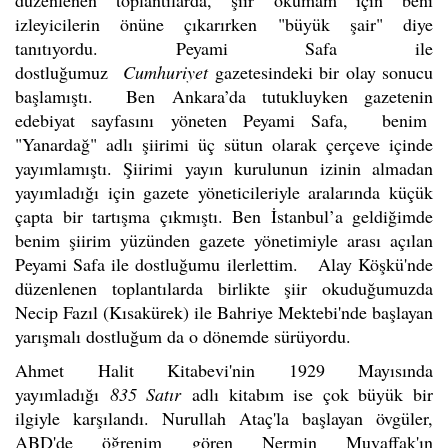
düzenlenen toplantılarda, şiir okumam için beni
izleyicilerin önüne çıkarırken "büyük şair" diye
tanıtıyordu. Peyami Safa ile
dostluğumuz
Cumhuriyet
gazetesindeki bir olay sonucu
başlamıştı. Ben Ankara’da tutukluyken gazetenin
edebiyat sayfasını yöneten Peyami Safa, benim
"Yanardağ" adlı şiirimi üç sütun olarak çerçeve içinde
yayımlamıştı. Şiirimi yayın kurulunun izinin almadan
yayımladığı için gazete yöneticileriyle aralarında küçük
çapta bir tartışma çıkmıştı. Ben İstanbul’a geldiğimde
benim şiirim yüzünden gazete yönetimiyle arası açılan
Peyami Safa ile dostluğumu ilerlettim. Alay Köşkü'nde
düzenlenen toplantılarda birlikte şiir okuduğumuzda
Necip Fazıl (Kısakürek) ile Bahriye Mektebi'nde başlayan
yarışmalı dostluğum da o dönemde sürüyordu.
Ahmet Halit Kitabevi'nin 1929 Mayısında
yayımladığı
835 Satır
adlı kitabım ise çok büyük bir
ilgiyle karşılandı. Nurullah Ataç'la başlayan övgüler,
ABD'de öğrenim gören Nermin Muvaffak'ın