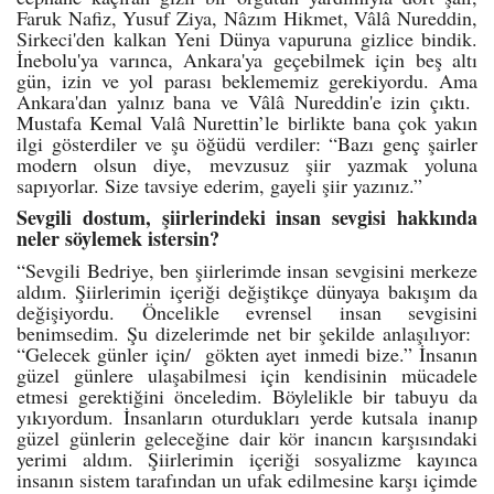
Faruk Nafiz, Yusuf Ziya, Nâzım Hikmet, Vâlâ Nureddin,
Sirkeci'den kalkan Yeni Dünya vapuruna gizlice bindik.
İnebolu'ya varınca, Ankara'ya geçebilmek için beş altı
gün, izin ve yol parası beklememiz gerekiyordu. Ama
Ankara'dan yalnız bana ve Vâlâ Nureddin'e izin çıktı.
Mustafa Kemal Valâ Nurettin’le birlikte bana çok yakın
ilgi gösterdiler ve şu öğüdü verdiler: “Bazı genç şairler
modern olsun diye, mevzusuz şiir yazmak yoluna
sapıyorlar. Size tavsiye ederim, gayeli şiir yazınız.”
Sevgili dostum, şiirlerindeki insan sevgisi hakkında
neler söylemek istersin?
“Sevgili Bedriye, ben şiirlerimde insan sevgisini merkeze
aldım. Şiirlerimin içeriği değiştikçe dünyaya bakışım da
değişiyordu. Öncelikle evrensel insan sevgisini
benimsedim. Şu dizelerimde net bir şekilde anlaşılıyor:
“Gelecek günler için/ gökten ayet inmedi bize.” İnsanın
güzel günlere ulaşabilmesi için kendisinin mücadele
etmesi gerektiğini önceledim. Böylelikle bir tabuyu da
yıkıyordum. İnsanların oturdukları yerde kutsala inanıp
güzel günlerin geleceğine dair kör inancın karşısındaki
yerimi aldım. Şiirlerimin içeriği sosyalizme kayınca
insanın sistem tarafından un ufak edilmesine karşı içimde