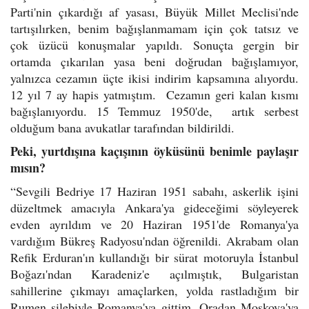
Parti'nin çıkardığı af yasası, Büyük Millet Meclisi'nde
tartışılırken, benim bağışlanmamam için çok tatsız ve
çok üzücü konuşmalar yapıldı. Sonuçta gergin bir
ortamda çıkarılan yasa beni doğrudan bağışlamıyor,
yalnızca cezamın üçte ikisi indirim kapsamına alıyordu.
12 yıl 7 ay hapis yatmıştım. Cezamın geri kalan kısmı
bağışlanıyordu. 15 Temmuz 1950'de, artık serbest
olduğum bana avukatlar tarafından bildirildi.
Peki, yurtdışına kaçışının öyküsünü benimle paylaşır
mısın?
“Sevgili Bedriye 17 Haziran 1951 sabahı, askerlik işini
düzeltmek amacıyla Ankara'ya gideceğimi söyleyerek
evden ayrıldım ve 20 Haziran 1951'de Romanya'ya
vardığım Bükreş Radyosu'ndan öğrenildi. Akrabam olan
Refik Erduran'ın kullandığı bir sürat motoruyla İstanbul
Boğazı'ndan Karadeniz'e açılmıştık, Bulgaristan
sahillerine çıkmayı amaçlarken, yolda rastladığım bir
Rumen şilebiyle Romanya'ya gittim. Oradan Moskova'ya