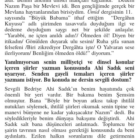
Nazım Paşa bir Mevlevi idi. Ben gençliğimde gerçek bir
Mevlana hayranlarından birisiydim.
Ümid
dergisinin 11.
sayısında “Büyük Babama” ithaf ettiğim “Dergâhın
Kuyusu” adlı şiirimden tasavvufa duyduğum ilgi ve
dedeme duyduğum saygı net bir şekilde anlaşılır.
“Yarabbi, ne içten anıldı adın!/ Ölmeden öl! Diyen bir
itikadın/ Gönülden duyarak ulu sesini/ Ruha şifa sunan
felsefeni /Biri zikrediyor Dergâhta işte/ O Yalvaran sese
ilerliyorum/ Benliğim ölmeden öldü!” diyorum.”
Yanılmıyorsan senin milliyetçi ve dinsel konular
içeren şiirler yazman konusunda Ahi Sadık seni
uyarıyor. Senden gayeli temaları içeren şiirler
yazmanı istiyor. Bu konuda ne dersin sevgili dostum?
Sevgili Bedriye Ahi Sadık’ın benim hayatımda çok
önemli bir yeri vardır. Bir bakıma benim Şemsim
olmuştur. Bana ”Böyle bir boyun atkısı takıp ihtilâl
nutukları söylemek, ihtilâl şiirleri okumak senin tipine ve
manevi bünyene ne kadar yakışacaktır Nazım” dedi. Bu
söyledikleriyle benim dünyaya bakışımı değiştirdi. Ahi
Sadık salt bana düşünceleri anlatmadı. Toplumcu bir
şairin tavrının nasıl olması gerektiği konusunda da beni
aydınlattı. Ezilen halkın sorunlarını dile getirmenin