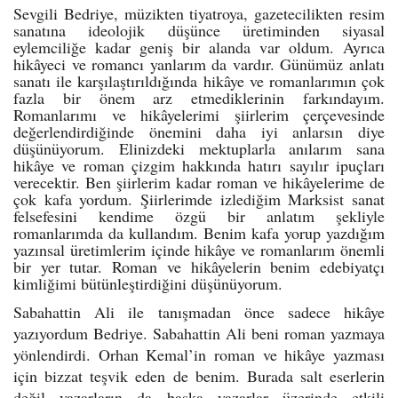
Sevgili Bedriye, müzikten tiyatroya, gazetecilikten resim
sanatına ideolojik düşünce üretiminden siyasal
eylemciliğe kadar geniş bir alanda var oldum. Ayrıca
hikâyeci ve romancı yanlarım da vardır. Günümüz anlatı
sanatı ile karşılaştırıldığında hikâye ve romanlarımın çok
fazla bir önem arz etmediklerinin farkındayım.
Romanlarımı ve hikâyelerimi şiirlerim çerçevesinde
değerlendirdiğinde önemini daha iyi anlarsın diye
düşünüyorum. Elinizdeki mektuplarla anılarım sana
hikâye ve roman çizgim hakkında hatırı sayılır ipuçları
verecektir. Ben şiirlerim kadar roman ve hikâyelerime de
çok kafa yordum. Şiirlerimde izlediğim Marksist sanat
felsefesini kendime özgü bir anlatım şekliyle
romanlarımda da kullandım. Benim kafa yorup yazdığım
yazınsal üretimlerim içinde hikâye ve romanlarım önemli
bir yer tutar. Roman ve hikâyelerin benim edebiyatçı
kimliğimi bütünleştirdiğini düşünüyorum.
Sabahattin Ali ile tanışmadan önce sadece hikâye
yazıyordum Bedriye. Sabahattin Ali beni roman yazmaya
yönlendirdi. Orhan Kemal’in roman ve hikâye yazması
için bizzat teşvik eden de benim. Burada salt eserlerin
değil yazarların da başka yazarlar üzerinde etkili