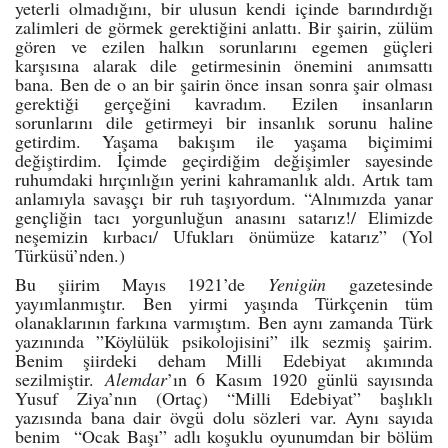
yeterli olmadığını, bir ulusun kendi içinde barındırdığı
zalimleri de görmek gerektiğini anlattı. Bir şairin, zülüm
gören ve ezilen halkın sorunlarını egemen güçleri
karşısına alarak dile getirmesinin önemini anımsattı
bana. Ben de o an bir şairin önce insan sonra şair olması
gerektiği gerçeğini kavradım. Ezilen insanların
sorunlarını dile getirmeyi bir insanlık sorunu haline
getirdim. Yaşama bakışım ile yaşama biçimimi
değiştirdim. İçimde geçirdiğim değişimler sayesinde
ruhumdaki hırçınlığın yerini kahramanlık aldı. Artık tam
anlamıyla savaşçı bir ruh taşıyordum. “Alnımızda yanar
gençliğin tacı yorgunluğun anasını satarız!/ Elimizde
neşemizin kırbacı/ Ufukları önümüze katarız” (Yol
Türküsü’nden.)
Bu şiirim Mayıs 1921’de
Yenigün
gazetesinde
yayımlanmıştır. Ben yirmi yaşında Türkçenin tüm
olanaklarının farkına varmıştım. Ben aynı zamanda Türk
yazınında ”Köylülük psikolojisini” ilk sezmiş şairim.
Benim şiirdeki deham Milli Edebiyat akımında
sezilmiştir.
Alemdar
’ın 6 Kasım 1920 günlü sayısında
Yusuf Ziya’nın (Ortaç) “Milli Edebiyat” başlıklı
yazısında bana dair övgü dolu sözleri var. Aynı sayıda
benim “Ocak Başı” adlı koşuklu oyunumdan bir bölüm