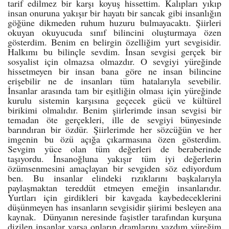
tarif edilmez bir karşı koyuş hissettim. Kalıpları yıkıp
insan onuruna yakışır bir hayatı bir sancak gibi insanlığın
göğüne dikmeden ruhum huzuru bulmayacaktı. Şiirleri
okuyan okuyucuda sınıf bilincini oluşturmaya özen
gösterdim. Benim en belirgin özelliğim yurt sevgisidir.
Halkımı bu bilinçle sevdim. İnsan sevgisi gerçek bir
sosyalist için olmazsa olmazdır. O sevgiyi yüreğinde
hissetmeyen bir insan bana göre ne insan bilincine
erişebilir ne de insanları tüm hatalarıyla sevebilir.
İnsanlar arasında tam bir eşitliğin olması için yüreğinde
kurulu sistemin karşısına geçecek gücü ve kültürel
birikimi olmalıdır. Benim şiirlerimde insan sevgisi bir
temadan öte gerçekleri, ille de sevgiyi bünyesinde
barındıran bir özdür. Şiirlerimde her sözcüğün ve her
imgenin bu özü açığa çıkarmasına özen gösterdim.
Sevgim yüce olan tüm değerleri de beraberinde
taşıyordu. İnsanoğluna yakışır tüm iyi değerlerin
özümsenmesini amaçlayan bir sevgiden söz ediyordum
ben. Bu insanlar elindeki rızıklarını başkalarıyla
paylaşmaktan tereddüt etmeyen emeğin insanlarıdır.
Yurtları için girdikleri bir kavgada kaybedeceklerini
düşünmeyen has insanların sevgisidir şiirimi besleyen ana
kaynak. Dünyanın neresinde faşistler tarafından kurşuna
dizilen insanlar varsa onların dramlarını yazdım yüreğim