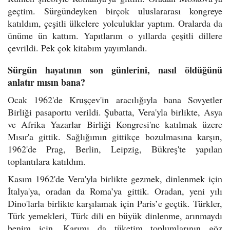
geçtim. Sürgündeyken birçok uluslararası kongreye
katıldım, çeşitli ülkelere yolculuklar yaptım. Oralarda da
ünüme ün kattım. Yapıtlarım o yıllarda çeşitli dillere
çevrildi. Pek çok kitabım yayımlandı.
Sürgün hayatının son günlerini, nasıl öldüğünü
anlatır mısın bana?
Ocak 1962'de Kruşçev'in aracılığıyla bana Sovyetler
Birliği pasaportu verildi. Şubatta, Vera'yla birlikte, Asya
ve Afrika Yazarlar Birliği Kongresi'ne katılmak üzere
Mısır'a gittik. Sağlığımın gittikçe bozulmasına karşın,
1962'de Prag, Berlin, Leipzig, Bükreş'te yapılan
toplantılara katıldım.
Kasım 1962'de Vera'yla birlikte gezmek, dinlenmek için
İtalya'ya, oradan da Roma’ya gittik. Oradan, yeni yılı
Dino'larla birlikte karşılamak için Paris’e geçtik. Türkler,
Türk yemekleri, Türk dili en büyük dinlenme, arınmaydı
benim için. Karımı da tüketim toplumlarının göz