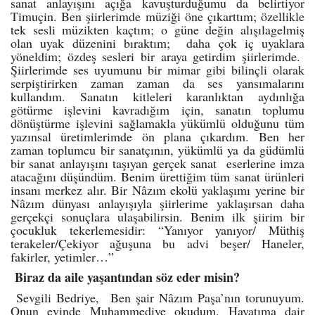
sanat anlayışını açığa kavuşturduğumu da belirtiyor
Timuçin. Ben şiirlerimde müziği öne çıkarttım; özellikle
tek sesli müzikten kaçtım; o güne değin alışılagelmiş
olan uyak düzenini bıraktım; daha çok iç uyaklara
yöneldim; özdeş sesleri bir araya getirdim şiirlerimde.
Şiirlerimde ses uyumunu bir mimar gibi bilinçli olarak
serpiştirirken zaman zaman da ses yansımalarını
kullandım. Sanatın kitleleri karanlıktan aydınlığa
götürme işlevini kavradığım için, sanatın toplumu
dönüştürme işlevini sağlamakla yükümlü olduğunu tüm
yazınsal üretimlerimde ön plana çıkardım. Ben her
zaman toplumcu bir sanatçının, yükümlü ya da güdümlü
bir sanat anlayışını taşıyan gerçek sanat eserlerine imza
atacağını düşündüm. Benim ürettiğim tüm sanat ürünleri
insanı merkez alır. Bir Nâzım ekolü yaklaşımı yerine bir
Nâzım dünyası anlayışıyla şiirlerime yaklaşırsan daha
gerçekçi sonuçlara ulaşabilirsin. Benim ilk şiirim bir
çocukluk tekerlemesidir: “Yanıyor yanıyor/ Müthiş
terakeler/Çekiyor ağuşuna bu advi beşer/ Haneler,
fakirler, yetimler…”
Biraz da aile yaşantından söz eder misin?
Sevgili Bedriye, Ben şair Nâzım Paşa’nın torunuyum.
Onun evinde Muhammediye okudum. Hayatıma dair