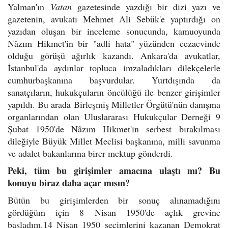
Yalman'ın
Vatan
gazetesinde yazdığı bir dizi yazı ve
gazetenin, avukatı Mehmet Ali Sebük'e yaptırdığı on
yazıdan oluşan bir inceleme sonucunda, kamuoyunda
Nâzım Hikmet'in bir "adli hata" yüzünden cezaevinde
olduğu görüşü ağırlık kazandı. Ankara'da avukatlar,
İstanbul'da aydınlar topluca imzaladıkları dilekçelerle
cumhurbaşkanına başvurdular. Yurtdışında da
sanatçıların, hukukçuların öncülüğü ile benzer girişimler
yapıldı. Bu arada Birleşmiş Milletler Örgütü'nün danışma
organlarından olan Uluslararası Hukukçular Derneği 9
Şubat 1950'de Nâzım Hikmet'in serbest
bırakılması
dileğiyle Büyük Millet Meclisi başkanına, milli savunma
ve adalet bakanlarına birer mektup gönderdi.
Peki, tüm bu girişimler amacına ulaştı mı? Bu
konuyu biraz daha açar mısın?
Bütün bu girişimlerden bir sonuç alınamadığını
gördüğüm için 8 Nisan 1950'de açlık grevine
başladım.14 Nisan 1950 seçimlerini kazanan Demokrat