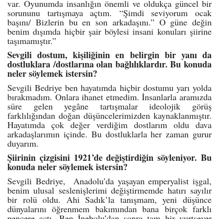
var. Oyunumda insanlığın önemli ve oldukça güncel bir
sorununu tartışmaya açtım. “Şimdi seviyorum ocak
başını/ Bizlerin bu en son arkadaşını.” O güne değin
benim dışımda hiçbir şair böylesi insani konuları şiirine
taşımamıştır.”
Sevgili dostum, kişiliğinin en belirgin bir yanı da
dostluklara /dostlarına olan bağlılıklardır. Bu konuda
neler söylemek istersin?
Sevgili Bedriye ben hayatımda hiçbir dostumu yarı yolda
bırakmadım. Onlara ihanet etmedim. İnsanlarla aramızda
süre gelen yegâne tartışmalar ideolojik görüş
farklılığından doğan düşüncelerimizden kaynaklanmıştır.
Hayatımda çok değer verdiğim dostlarım oldu dava
arkadaşlarımın içinde. Bu dostluklarla her zaman gurur
duyarım.
Şiirinin çizgisini 1921’de değiştirdiğin söyleniyor. Bu
konuda neler söylemek istersin?
Sevgili Bedriye, Anadolu’da yaşayan emperyalist işgal,
benim ulusal seslenişlerimi değiştirmemde hatırı sayılır
bir rolü oldu. Ahi Sadık’la tanışmam, yeni düşünce
dünyalarını öğrenmem bakımından bana birçok farklı
pencere açtı. Ben İnebolu’dan sonra tam bir yurtsever