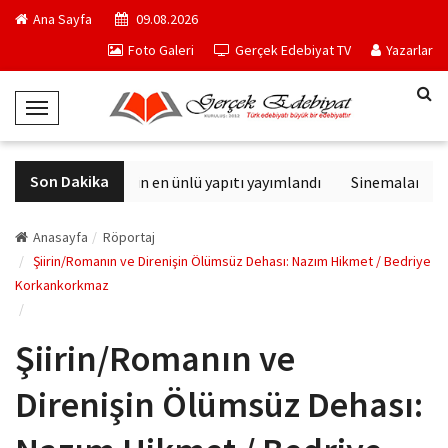
Ana Sayfa
09.08.2026
Foto Galeri
Gerçek Edebiyat TV
Yazarlar
T
o
g
Son Dakika
Philip K. Dick'in en ünlü yapıtı yayımlandı
Sinemalarda bu h
g
l
e
Anasayfa
Röportaj
N
Şiirin/Romanın ve Direnişin Ölümsüz Dehası: Nazım Hikmet / Bedriye
Korkankorkmaz
a
v
i
Şiirin/Romanın ve
g
a
Direnişin Ölümsüz Dehası:
t
i