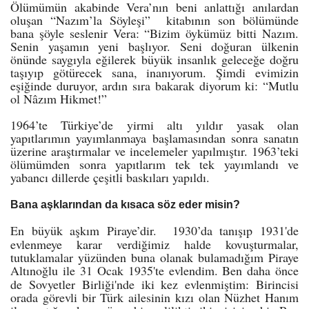
Ölümümün akabinde Vera’nın beni anlattığı anılardan
oluşan “Nazım’la Söyleşi” kitabının son bölümünde
bana şöyle seslenir Vera: “Bizim öykümüz bitti Nazım.
Senin yaşamın yeni başlıyor. Seni doğuran ülkenin
önünde saygıyla eğilerek büyük insanlık geleceğe doğru
taşıyıp götürecek sana, inanıyorum. Şimdi evimizin
eşiğinde duruyor, ardın sıra bakarak diyorum ki: “Mutlu
ol Nâzım Hikmet!”
1964’te Türkiye’de yirmi altı yıldır yasak olan
yapıtlarımın yayımlanmaya başlamasından sonra sanatın
üzerine araştırmalar ve incelemeler yapılmıştır. 1963’teki
ölümümden sonra yapıtlarım tek tek yayımlandı ve
yabancı dillerde çeşitli baskıları yapıldı.
Bana aşklarından da kısaca söz eder misin?
En büyük aşkım Piraye’dir.
1930’da tanışıp 1931'de
evlenmeye karar verdiğimiz halde kovuşturmalar,
tutuklamalar yüzünden buna olanak bulamadığım Piraye
Altınoğlu ile 31 Ocak 1935'te evlendim.
Ben daha önce
de Sovyetler Birliği'nde iki kez evlenmiştim: Birincisi
orada görevli bir Türk ailesinin kızı olan Nüzhet Hanım