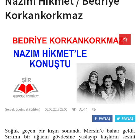
Nazım Hikmet / Bedriye
o
Korkankorkmaz
n
gercekedebiyat.com
3144
Gerçek Edebiyat (Editör)
05.06.2017 22:00
Soğuk geçen bir kışın sonunda Mersin’e bahar geldi.
Sırtımı bir ağacın gövdesine yaslayıp kuşların sesini