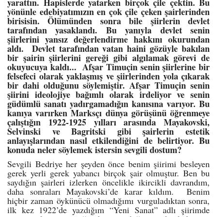
yarattın. Hapislerde yatarken birçok çile çektin. Bu
yönünle edebiyatımızın en çok çile çeken şairlerinden
birisisin. Ölümünden sonra bile şiirlerin devlet
tarafından yasaklandı. Bu yanıyla devlet senin
şiirlerini yansız değerlendirme hakkını okurundan
aldı. Devlet tarafından vatan haini gözüyle bakılan
bir şairin şiirlerini gereği gibi algılamak görevi de
okuyucuya kaldı... Afşar Timuçin senin şiirlerine bir
felsefeci olarak yaklaşmış ve şiirlerinden yola çıkarak
bir dahi olduğunu söylemiştir. Afşar Timuçin senin
şiirini ideolojiye bağımlı olarak irdeliyor ve senin
güdümlü sanatı yadırgamadığın kanısına varıyor. Bu
kanıya varırken Marksçı dünya görüşünü öğrenmeye
çalıştığın 1922-1925 yılları arasında Mayakovski,
Selvinski ve Bagritski gibi şairlerin estetik
anlayışlarından nasıl etkilendiğini de belirtiyor. Bu
konuda neler söylemek istersin sevgili dostum?
Sevgili Bedriye her şeyden önce benim şiirimi besleyen
gerek yerli gerek yabancı birçok şair olmuştur. Ben bu
saydığın şairleri izlerken öncelikle ikircikli davrandım,
daha sonraları Mayakovski’de karar kıldım. Benim
hiçbir zaman öykünücü olmadığımı vurguladıktan sonra,
ilk kez 1922’de yazdığım “Yeni Sanat” adlı şiirimde