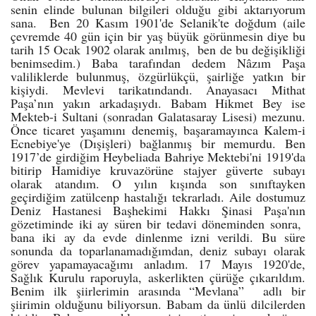
senin elinde bulunan bilgileri olduğu gibi aktarıyorum
sana. Ben 20 Kasım 1901'de Selanik'te doğdum (aile
çevremde 40 gün için bir yaş büyük görünmesin diye bu
tarih 15 Ocak 1902 olarak anılmış, ben de bu değişikliği
benimsedim.) Baba tarafından dedem Nâzım Paşa
valiliklerde bulunmuş, özgürlükçü, şairliğe yatkın bir
kişiydi. Mevlevi tarikatındandı. Anayasacı Mithat
Paşa’nın yakın arkadaşıydı. Babam Hikmet Bey ise
Mekteb-i Sultani (sonradan Galatasaray Lisesi) mezunu.
Önce ticaret yaşamını denemiş, başaramayınca Kalem-i
Ecnebiye'ye (Dışişleri) bağlanmış bir memurdu. Ben
1917’de girdiğim Heybeliada Bahriye Mektebi'ni 1919'da
bitirip Hamidiye kruvazörüne stajyer güverte subayı
olarak atandım. O yılın kışında son sınıftayken
geçirdiğim zatülcenp hastalığı tekrarladı. Aile dostumuz
Deniz Hastanesi Başhekimi Hakkı Şinasi Paşa'nın
gözetiminde iki ay süren bir tedavi döneminden sonra,
bana iki ay da evde dinlenme izni verildi. Bu süre
sonunda da toparlanamadığımdan, deniz subayı olarak
görev yapamayacağımı anladım. 17 Mayıs 1920'de,
Sağlık Kurulu raporuyla, askerlikten çürüğe çıkarıldım.
Benim ilk şiirlerimin arasında “Mevlana” adlı bir
şiirimin olduğunu biliyorsun. Babam da ünlü dilcilerden