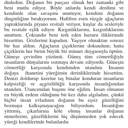
dinledim. Doğanın bir parçası olmak her zamanki gibi
beni mutlu ediyor. Böyle anlarda kendi derdimi ve
kendimle olan savaşımı unutuyor, kendimi doğanın
dinginliğine bırakıyorum. Hafiften esen rüzgâr ağaçların
yapraklarında piyano resitali veriyor, kuşlar da sesleriyle
bu resitale eşlik ediyor. Kırgınlıklarımı, kızgınlıklarımı
unuttum. Çoktandır beni terk eden huzuru iliklerimde
hissettim. Gözlerimi kapadım. Yaşıyor olmaktan sonsuz
bir haz aldım. Ağaçların çiçeklerine dokundum; hatta
çiçeklerin her birini büyük bir minnet duygusuyla öptüm.
Güneşe çevirdim yüzümü. Güneş tüm cömertliğiyle
insanların dünyalarını ısıtmaya devam ediyordu. Güneşin
cömertliği karşısında kendimden utandım. İnsanın
doğaya ihanetini yüreğimin derinliklerinde hissettim.
Denizi doldurup üzerine taş binalar konduran insanların
kalpsizliği ve açgözlülüğü karşısında insanlığımdan
utandım. Utancımdan başımı öne eğdim. İnsan olmanın
en büyük erdem olduğunu bir kez daha algıladım, çünkü
hiçbir insan evladının doğanın bu eşsiz güzelliğini
bozmaya kalkışmayacağını biliyordum. İnsanlığını
yitirmiş, çıkarlarına köle olmuş insanlar doğanın
nimetlerini, güzelliklerini hiç düşünmeden yok edecek
yüreği kendilerinde bulanlardır.