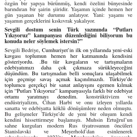
özgün bir yapıya bürünmüş, kendi özelini bünyesinde
barındıran bir şairin şiiridir. Yaşamın içinde hemen her
gün yaşanan bir durumu anlatıyor. Yani: yaşamı ve
yaşamın gerçeklerini kıskıvrak yakalıyor.
Sevgili dostum senin Türk yazınında “Putları
Yıkıyoruz” kampanyası düzenlediğini biliyorum bu
konuda neler söylemek istersin?”
Sevgili Bedriye
,
Cumhuriyet’in ilk on yıllarında yeni-eski
kavgası toplumun hemen her katmanında kendisini
gösteriyordu. .Bu tür kavgaların ve tartışmaların
edebiyatımızı daha çok çıkmaza sürükleyeceğini
düşündüm. Bu tartışmadan belli sonuçlara ulaşabilmek
için geçmişe savaş açmak kaçınılmazdı. Türkiye’de
toplumcu gerçekçi bir sanat anlayışını egemen kılmak
için “Putları Yıkıyoruz” kampanyasıyla farklı bir edebiyat
ortamı yaratmayı denedim.
konstrüktivizm ve
endüstriyalizm, Cihan Harbi ve onu izleyen yıllarda
sanatta ve edebiyatta köklü dönüşümlere neden olmuştu.
Bu gelişmeler Türkiye’de de yeni bir oluşum kendi
kendini hissettirmeye başlamıştı. Muhsin Ertuğrul’un
sahne kurguları modern Rus tiyatrosunun öncüleri
Stanislavski ve Meyerhold’dan esinlenerek