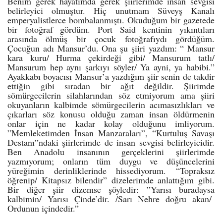
Benim gerek hayatımda gerek şiirlerimde insan sevgisi
belirleyici olmuştur. Hiç unutmam Süveyş Kanalı
emperyalistlerce bombalanmıştı. Okuduğum bir gazetede
bir fotoğraf gördüm. Port Said kentinin yıkıntıları
arasında ölmüş bir çocuk fotoğrafıydı gördüğüm.
Çocuğun adı Mansur’du. Ona şu şiiri yazdım: “ Mansur
kara kuru/ Hurma çekirdeği gibi/ Mansurum tatlı/
Mansurum hep aynı şarkıyı söyler/ Ya ayni, ya habibi.”
Ayakkabı boyacısı Mansur’a yazdığım şiir senin de takdir
ettiğin gibi sıradan bir ağıt değildir. Şiirimde
sömürgecilerin silahlarından söz etmiyorum ama şiiri
okuyanların kalbimde sömürgecilerin acımasızlıkları ve
çıkarları söz konusu olduğu zaman insan öldürmenin
onlar için ne kadar kolay olduğunu imliyorum.
”Memleketimden İnsan Manzaraları”, “Kurtuluş Savaşı
Destanı”ndaki şiirlerimde de insan sevgisi belirleyicidir.
Ben Anadolu insanının gerçeklerini şiirlerimde
yazmıyorum; onların tüm duygu ve düşüncelerini
yüreğimin derinliklerinde hissediyorum. “Topraksız
öğrenip/ Kitapsız bilendir” dizelerimde anlattığım gibi.
Bir diğer şiir dizemse şöyledir: ”Yarısı buradaysa
kalbimin/ Yarısı Çinde’dir. /Sarı Nehre doğru akan/
Ordunun içindedir.”