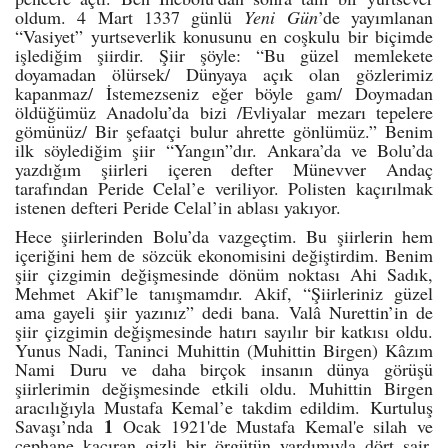
oldum. 4 Mart 1337 günlü
Yeni Gün
’de yayımlanan
“Vasiyet” yurtseverlik konusunu en coşkulu bir biçimde
işlediğim şiirdir. Şiir şöyle: “Bu güzel memlekete
doyamadan ölürsek/ Dünyaya açık olan gözlerimiz
kapanmaz/ İstemezseniz eğer böyle gam/ Doymadan
öldüğümüz Anadolu’da bizi /Evliyalar mezarı tepelere
gömünüz/ Bir şefaatçi bulur ahrette gönlümüz.” Benim
ilk söylediğim şiir “Yangın”dır. Ankara’da ve Bolu’da
yazdığım şiirleri içeren defter Münevver Andaç
tarafından Peride Celal’e veriliyor. Polisten kaçırılmak
istenen defteri Peride Celal’in ablası yakıyor.
Hece şiirlerinden Bolu’da vazgeçtim. Bu şiirlerin hem
içeriğini hem de sözcük ekonomisini değiştirdim. Benim
şiir çizgimin değişmesinde dönüm noktası Ahi Sadık,
Mehmet Akif’le tanışmamdır. Akif, “Şiirleriniz güzel
ama gayeli şiir yazınız” dedi bana. Valâ Nurettin’in de
şiir çizgimin değişmesinde hatırı sayılır bir katkısı oldu.
Yunus Nadi, Taninci Muhittin (Muhittin Birgen) Kâzım
Nami Duru ve daha birçok insanın dünya görüşü
şiirlerimin değişmesinde etkili oldu. Muhittin Birgen
aracılığıyla Mustafa Kemal’e takdim edildim.
Kurtuluş
1
Savaşı’nda
Ocak 1921'de Mustafa Kemal'e silah ve
cephane kaçıran gizli bir örgütün yardımıyla dört şair,