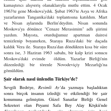
kamaştırıcı alışveriş olanaklarıyla mutlu ettim. 4 Ocak
1963'te gene Moskova'ydık. Şubat 1963'te Asya ve Afrika
yazarlarının Tanganika'daki toplantısına katıldım. Mart
ve Nisan aylarında Berlin’deydim. Nisan sonunda
Moskova'ya dönünce "Cenaze Merasimim" adlı şiirimi
yazdım. Mayısta, oturduğumuz apartman dairesi
temizlenip boyanırken, Staraya Ruza'daki bir daçada
kaldık Vera ile. Staraya Ruza'dan döndükten kısa bir süre
sonra ise, 3 Haziran 1963 sabahı, bir kalp krizi sonucu
Moskova'daki evimde öldüm. Yazarlar Birliği'nin
düzenlediği bir törenle Novodeviçiy Mezarlığı'na
gömüldüm.
Şair olarak nasıl ünlendin Türkiye’de?
Sevgili Bedriye,
Resimli Ay’
da yazmaya başladıktan
sonra birçok insanın izlediği ve etkilendiği bir şair
konumuna gelmiştim. Güzel Sanatlar Birliği Genel
Sekreteri olan Peyami Safa Bey Alay Köşkü'nde