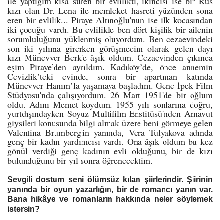
ile yaptığım kısa süren bir evlilikti, ikincisi ise bir Rus
kızı olan Dr. Lena ile memleket hasreti yüzünden sona
eren bir evlilik...
Piraye Altınoğlu'nun ise ilk kocasından
iki çocuğu vardı. Bu evlilikle ben dört kişilik bir ailenin
sorumluluğunu yüklenmiş oluyordum. Ben cezaevindeki
son iki yılıma girerken görüşmecim olarak gelen dayı
kızı Münevver Berk'e âşık oldum. Cezaevinden çıkınca
eşim Piraye’den ayrıldım. Kadıköy’de, önce annemin
Cevizlik’teki evinde, sonra bir apartman katında
Münevver Hanım’la yaşamaya başladım. Gene İpek Film
Stüdyosu'nda çalışıyordum. 26 Mart 1951'de bir oğlum
oldu. Adını Memet koydum. 1955 yılı sonlarına doğru,
yurtdışındayken Soyuz Multifilm Enstitüsü'nden Arnavut
giysileri konusunda bilgi almak üzere beni görmeye gelen
Valentina Brumberg'in yanında, Vera Tulyakova adında
genç bir kadın yardımcısı vardı. Ona âşık oldum bu kez
gönül verdiği genç kadının evli olduğunu, bir de kızı
bulunduğunu bir yıl sonra öğrenecektim.
Sevgili dostum seni ölümsüz kılan şiirlerindir. Şiirinin
yanında bir oyun yazarlığın, bir de romancı yanın var.
Bana hikâye ve romanların hakkında neler söylemek
istersin?