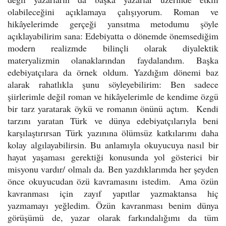
olabileceğini açıklamaya çalışıyorum. Roman ve
hikâyelerimde gerçeği yansıtma metodumu şöyle
açıklayabilirim sana: Edebiyatta o dönemde önemsediğim
modern realizmde bilinçli olarak diyalektik
materyalizmin olanaklarından faydalandım. Başka
edebiyatçılara da örnek oldum. Yazdığım dönemi baz
alarak rahatlıkla şunu söyleyebilirim: Ben sadece
şiirlerimle değil roman ve hikâyelerimle de kendime özgü
bir tarz yaratarak öykü ve romanın önünü açtım. Kendi
tarzını yaratan Türk ve dünya edebiyatçılarıyla beni
karşılaştırırsan Türk yazınına ölümsüz katkılarımı daha
kolay algılayabilirsin. Bu anlamıyla okuyucuya nasıl bir
hayat yaşaması gerektiği konusunda yol gösterici bir
misyonu vardır/ olmalı da. Ben yazdıklarımda her şeyden
önce okuyucudan özü kavramasını istedim. Ama özün
kavranması için zayıf yapıtlar yazmaktansa hiç
yazmamayı yeğledim. Özün kavranması benim dünya
görüşümü de, yazar olarak farkındalığımı da tüm