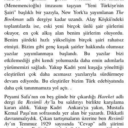
(Menemencioğlu) imzasını taşıyan "Yeni Türkiye'nin
Şairi" başlıklı bir yazıyla, New York'ta yayımlanan
The
Bookman
adlı dergiye kadar uzandı. Alay Köşkü'ndeki
toplantılarda ise, eski yeni birçok ünlü şair şiirlerini
okuyor, en çok alkış alan benim şiirlerim oluyordu.
Benim şiirdeki hızlı yükselişim birçok şairi rahatsız
etmişti. Bizim gibi genç kuşak şairler hakkında olumsuz
yazılar yayımlanmaya başlandı. Bu yazılar bizi
etkilemediği gibi kendi yolumuzda daha emin adımlarla
yürümemizi sağladı. Yakup Kadri yeni kuşağa yönelttiği
eleştirileri çok daha acımasız yazılarıyla sürdürmeye
devam ediyordu. Bu eleştiriler bizim Türk edebiyatında
daha çok tanınmamıza yol açtı. .
Peyami Safa’nın on beş günde bir çıkardığı
Hareket
adlı
dergi ile
Resimli Ay’
la bu saldırıyı birlikte karşılama
kararı aldık. Yakup Kadri Ankara'ya yakın, Mustafa
Kemal Paşa’nın sofrasında yer alan bir yazardı. Dikkatli
davranmalıydık. Çıkan tartışmaların üzerine ben
Resimli
Ay
’ın Temmuz 1929 sayısında "Cevap" adlı şiirimi