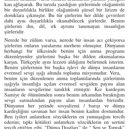
kan ağlayarak. Bu tarzda yazdığım şiirlerimde olağanüstü
bir duyarlılıkla birlikte olağanüstü şiirsel bir lirizm de
doruklara çıkmıştır. Bu tür şiirlerim her dilde çevirileri
dahi aynı duyarlılıkla okunabilecek şiirlerdir. Benim
şiirlerim din, dil, ırk ayrımı tanımayan insanlığın
şiirleridir.
Nerede bir zülüm varsa, nerede bir insan acı çekiyorsa
şiirlerim onların yaralarına merhem olmuştur. Dünyanın
herhangi bir ülkesinde benim için anma programı
düzenleyenler şiirlerimi başka bir dilden okumalarına
karşın, Türkçeyle aynı lezzeti aldığımı belirtmek isterim.
Benim şiirlerimin bir başka işlevi de dünya insanlarını
evrensel sevgi ışığı altında toplama misyonudur. Vera,
benim için düzenlenen anma toplantılarında şiirlerimin
ışığıyla insanlığa açılan evrensel sevgiden payını alan
insanların sevgilerine tanıklık etmiştir. Kız kardeşim
Samiye de ölümümden sonra benim arkamdan bıraktığım
sevgi sarmalından payını alan insanlardan birisidir.
Dünyanın her yerinde sosyalizmi / barışı ve dünya
kardeşliğini savunan her insan benim kadim dostumdur.
Ben iyileri anlatırken sözcüklerin en yumuşağını tercih
ederim; tıpkı kötüleri anlatırken sözcüklerin en sertini
tercih ettiğim gibi. “Dünya Dostları” ile “ Sen ve Toprak”