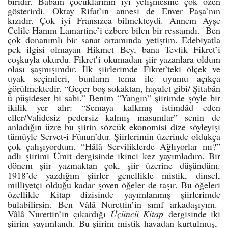
biridir. Babam çocuklarının iyi yetişmesine çok özen
gösterirdi. Oktay Rifat’ın annesi de Enver Paşa’nın
kızıdır. Çok iyi Fransızca bilmekteydi. Annem Ayşe
Celile Hanım Lamartine’i ezbere bilen bir ressamdı. Ben
çok donanımlı bir sanat ortamında yetiştim. Edebiyatla
pek ilgisi olmayan Hikmet Bey, bana Tevfik Fikret’i
coşkuyla okurdu. Fikret’i okumadan şiir yazanlara oldum
olası şaşmışımdır. İlk şiirlerimde Fikret’teki ölçek ve
uyak seçimleri, bunların tema ile uyumu açıkça
görülmektedir. “Geçer boş sokaktan, hayalet gibi/ Şitabân
ü püşideser bi sabi.” Benim “Yangın” şiirimde şöyle bir
ikilik yer alır: “Semaya kalkmış istimdâd eden
eller/Validesiz pedersiz kalmış masumlar” senin de
anladığın üzre bu şiirin sözcük ekonomisi dize söyleyişi
tümüyle Servet-i Fünun’dur. Şiirlerimin üzerinde oldukça
çok çalışıyordum. “Hâlâ Serviliklerde Ağlıyorlar mı?”
adlı şiirimi Ümit dergisinde ikinci kez yayımladım. Bir
dönem şiir yazmaktan çok, şiir üzerine düşündüm.
1918’de yazdığım şiirler genellikle mistik, dinsel,
milliyetçi olduğu kadar şoven öğeler de taşır. Bu öğeleri
özellikle Kitap dizisinde yayımlanmış şiirlerimde
bulabilirsin. Ben Vâlâ Nurettin’in sınıf arkadaşıyım.
Vâlâ Nurettin’in çıkardığı
Üçüncü Kitap
dergisinde iki
şiirim yayımlandı. Bu şiirim mistik havadan kurtulmuş,