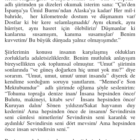
adlı şiirimden şu dizeleri okumak isterim sana: “Çin’den
İspanya’ya Ümid Burnu’ndan Alaska’ya kadar/ Her mil-i
bahride, her kilometrede dostum ve düşmanım var/
Dostlar ki bir kere selamlaşmadık/ Aynı ekmek, aynı
hürriyet, aynı hasret için ölebiliriz/ Düşmanlar ki
kanlarına susamışım, kanıma susamışlar/ Benim
kuvvetim/ Bu büyük dünyada yalnız olmayışımdır.”
Şiirlerimin konusu insanın karşılaşmış oldukları
zorluklarla adaletsizliklerdir. Benim mutluluk anlayışım
bireysellikten çok toplumsal olmuştur. “Umut” şiirimin
sonlarında “ve güneş doğarken hiç umut yok mu?” diye
sorarım. “Umut, umut, umut/ umut insanda” diyerek de
kendime sorduğum soruyu yanıtlarım. “Memed’e Son
Mektubumdur” adlı şiirimde oğluma şöyle seslenirim:
“Tohuma toprağa denize inan/ İnsana hepsinden önce/
Bulutu, makineyi, kitabı sev/ İnsanı hepsinden önce/
Kuruyan dalın/ Sönen yıldızın/Sakat hayvanın duy
kederini/ Ama hepsinden önce de insanın/ Sevindirsin
seni cümlesi nimetlerin/ Sevindirsin seni karanlık ve
aydınlık/ Sevindirsin seni dört mevsim/ Ama hepsinden
önce insan sevindirsin seni.”