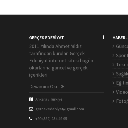
GERÇEK EDEBİYAT
HABERL
2011 Yılında Ahmet Yıldız
Günce
tarafından kurulan Gerçek
Spor 
Edebiyat internet sitesi bugün
Tekno
okurlarına güncel ve gerçek
Sağlı
içerikleri
Eğiti
Devamını Oku
Video
Ankara / Türkiye
Fotoğ
gercekedebiyat@gmail.com
+90 (532) 254 49 95