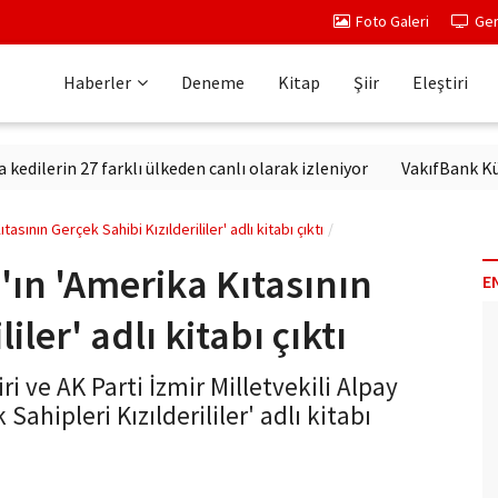
Foto Galeri
Ger
Haberler
Deneme
Kitap
Şiir
Eleştiri
lerin 27 farklı ülkeden canlı olarak izleniyor
VakıfBank Kültür
sının Gerçek Sahibi Kızılderililer' adlı kitabı çıktı
'ın 'Amerika Kıtasının
E
iler' adlı kitabı çıktı
i ve AK Parti İzmir Milletvekili Alpay
ahipleri Kızılderililer' adlı kitabı