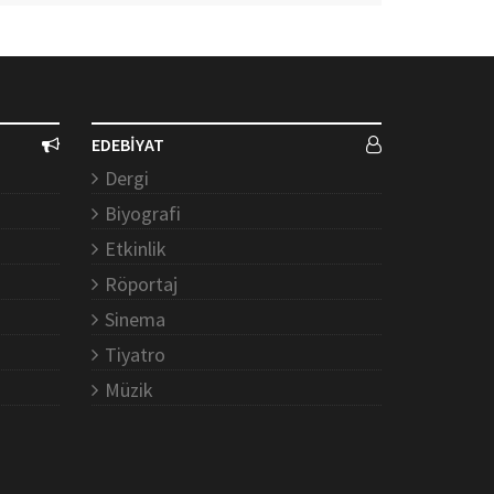
EDEBİYAT
Dergi
Biyografi
Etkinlik
Röportaj
Sinema
Tiyatro
Müzik