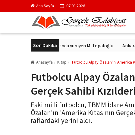
Ana Sayfa
07.08.2026
Son Dakika
n heykeli bulundu
Arkanda yürüyen M. Topaloğlu
Ankara kedi
Anasayfa
Kitap
Futbolcu Alpay Özalan'ın 'Amerika Kıta
Futbolcu Alpay Özalan
Gerçek Sahibi Kızılderil
Eski milli futbolcu, TBMM İdare Amir
Özalan'ın 'Amerika Kıtasının Gerçek S
raflardaki yerini aldı.
gercekedebiyat.com