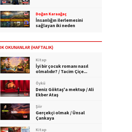
Doğan Karaağaç
İnsanlığın ilerlemesini
sağlayan iki neden
OK OKUNANLAR (HAFTALIK)
Kitap
İyi bir çocuk romanı nasıl
olmalıdır? / Tacim Çiçe...
Öykü
Deniz Göktaş'a mektup / Ali
Ekber Ataş
Şiir
Gerçekçi olmak / Ünsal
Çankaya
Kitap