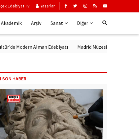
çek Edebiyat TV
Yazarlar
Akademik
Arşiv
Sanat
Diğer
'de Modern Alman Edebiyatı
Madrid Müzesi Picasso'yu ‘Afrika Gue
N SON HABER