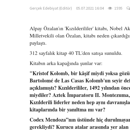
Gerçek Edebiyat (Editör)
05.07.2021 16:04
1595
Alpay Özalan'ın 'Kızılderililer' kitabı, Nobel 
Milletvekili olan Özalan, kitabı neden çıkardı
paylaştı.
312 sayfalık kitap 40 TL'den satışa sunuldu.
Kitabın arka kapağında şunlar var:
"Kristof Kolomb, bir kâşif miydi yoksa gözü
Bartolomé de Las Casas Kolomb'un seyir deft
açıklamıştı? Kızılderililer, 1492 yılından önc
miydiler? Aztek İmparatoru II. Montezuma,
Kızılderili liderler neden hep aynı davranışl
kitaplarında bir yanıltma mı var?
Codex Mendoza”nın üstünde hiç durulmayan 
gerekliydi? Kurucu atalar arasında yer alan