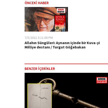
ÖNCEKİ HABER
7/5/2021 5:11:00 PM
Allahın Süngüleri: Aynanın içinde bir Kuva-yi
Milliye destanı / Turgut Göğebakan
BENZER İÇERİKLER