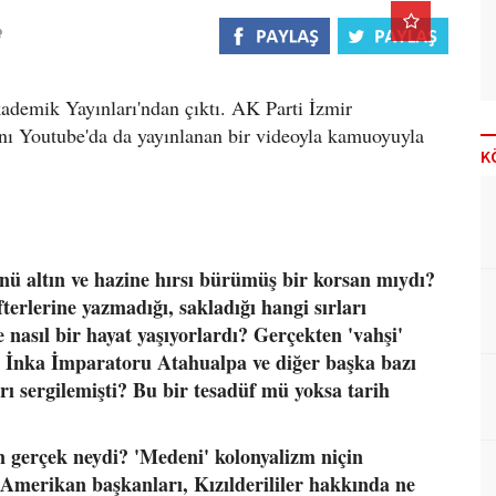
Akademik Yayınları'ndan çıktı. AK Parti İzmir
ğını Youtube'da da yayınlanan bir videoyla kamuoyuyla
K
nü altın ve hazine hırsı bürümüş bir korsan mıydı?
erlerine yazmadığı, sakladığı hangi sırları
e nasıl bir hayat yaşıyorlardı? Gerçekten 'vahşi'
 İnka İmparatoru Atahualpa ve diğer başka bazı
arı sergilemişti? Bu bir tesadüf mü yoksa tarih
gerçek neydi? 'Medeni' kolonyalizm niçin
 Amerikan başkanları, Kızılderililer hakkında ne