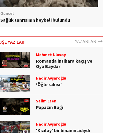
Güncel
Sağlık tanrısının heykeli bulundu
YAZARLAR
ÖŞE YAZILARI
Mehmet Ulusoy
Romanda intihara kaçış ve
Oya Baydar
Nadir Avşaroğlu
‘Öğle rakısı’
Selim Esen
Papazın Bağı
Nadir Avşaroğlu
'Kızılay' bir binanın adıydı