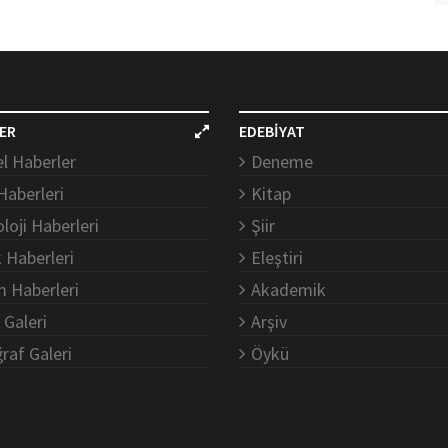
ER
EDEBİYAT
l Haberler
Deneme
Haberleri
Kitap
loji Haberleri
Şiir
k Haberleri
Eleştiri
m Haberleri
Akademik
 Galeri
Arşiv
raf Galeri
Öykü