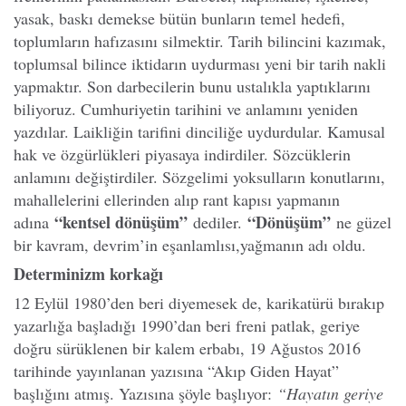
yasak, baskı demekse bütün bunların temel hedefi,
toplumların hafızasını silmektir. Tarih bilincini kazımak,
toplumsal bilince iktidarın uydurması yeni bir tarih nakli
yapmaktır. Son darbecilerin bunu ustalıkla yaptıklarını
biliyoruz. Cumhuriyetin tarihini ve anlamını yeniden
yazdılar. Laikliğin tarifini dinciliğe uydurdular. Kamusal
hak ve özgürlükleri piyasaya indirdiler. Sözcüklerin
anlamını değiştirdiler. Sözgelimi yoksulların konutlarını,
mahallelerini ellerinden alıp rant kapısı yapmanın
“kentsel dönüşüm”
“Dönüşüm”
adına
dediler.
ne güzel
bir kavram, devrim’in eşanlamlısı,yağmanın adı oldu.
Determinizm korkağı
12 Eylül 1980’den beri diyemesek de, karikatürü bırakıp
yazarlığa başladığı 1990’dan beri freni patlak, geriye
doğru sürüklenen bir kalem erbabı, 19 Ağustos 2016
tarihinde yayınlanan yazısına “Akıp Giden Hayat”
başlığını atmış. Yazısına şöyle başlıyor:
“Hayatın geriye