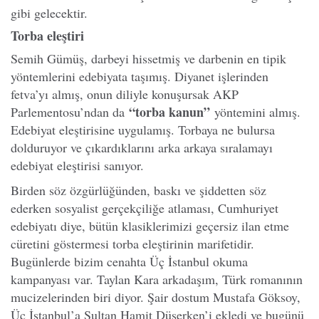
gibi gelecektir.
Torba eleştiri
Semih Gümüş, darbeyi hissetmiş ve darbenin en tipik
yöntemlerini edebiyata taşımış. Diyanet işlerinden
fetva’yı almış, onun diliyle konuşursak AKP
“torba kanun”
Parlementosu’ndan da
yöntemini almış.
Edebiyat eleştirisine uygulamış. Torbaya ne bulursa
dolduruyor ve çıkardıklarını arka arkaya sıralamayı
edebiyat eleştirisi sanıyor.
Birden söz özgürlüğünden, baskı ve şiddetten söz
ederken sosyalist gerçekçiliğe atlaması, Cumhuriyet
edebiyatı diye, bütün klasiklerimizi geçersiz ilan etme
cüretini göstermesi torba eleştirinin marifetidir.
Bugünlerde bizim cenahta Üç İstanbul okuma
kampanyası var. Taylan Kara arkadaşım, Türk romanının
mucizelerinden biri diyor. Şair dostum Mustafa Göksoy,
Üç İstanbul’a Sultan Hamit Düşerken’i ekledi ve bugünü