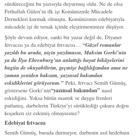
sürdüreceğini bu yazısıyla duyurmuş oldu. Ne de olsa
Fethullah Gülen’in ilk işi Komünizmle Mücadele
Dernekleri kurmak olmuştu. Komünizmin edebiyatıyla
mücadele işi de tırnak içinde eleştirmenimize düşüyor.
Şöyle devam ediyor, sanki bir yazar değil de, Diyanet
fetvacısı ya da edebiyat fetvacısı…
“Güzel romanlar
yazıldı bu arada, niçin yazılmasın, Maksim Gorki’nin
ya da İlya Ehrenburg’un anlattığı hayat hikâyelerini
bugün de okuyabilirim, geçmişe bağlılığımdan ama ne
zaman yeniden baksam, yazınsal bakımdan
eskidiklerini görüyorum.”
Peki, fetvacı Semih Gümüş,
“yazınsal bakımdan”
göstersene Gorki’nin
nasıl
eskidiğini. Yoksa bütün mantık ve duygu frenleri
patlamış, darbelerin Türkiye’yi sürüklediği çukura doğru
koşarken siz eskimiş olmayasınız?
Edebiyat fetvacısı
Semih Gümüş, burada durmuyor, darbenin asıl hedefinin