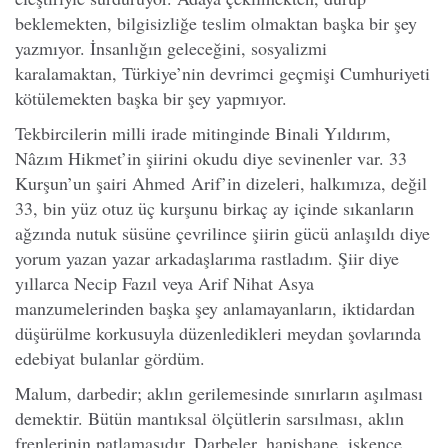
beklemekten, bilgisizliğe teslim olmaktan başka bir şey
yazmıyor. İnsanlığın geleceğini, sosyalizmi
karalamaktan, Türkiye’nin devrimci geçmişi Cumhuriyeti
kötülemekten başka bir şey yapmıyor.
Tekbircilerin milli irade mitinginde Binali Yıldırım,
Nâzım Hikmet’in şiirini okudu diye sevinenler var. 33
Kurşun’un şairi Ahmed Arif’in dizeleri, halkımıza, değil
33, bin yüz otuz üç kurşunu birkaç ay içinde sıkanların
ağzında nutuk süsüne çevrilince şiirin gücü anlaşıldı diye
yorum yazan yazar arkadaşlarıma rastladım. Şiir diye
yıllarca Necip Fazıl veya Arif Nihat Asya
manzumelerinden başka şey anlamayanların, iktidardan
düşürülme korkusuyla düzenledikleri meydan şovlarında
edebiyat bulanlar gördüm.
Malum, darbedir; aklın gerilemesinde sınırların aşılması
demektir. Bütün mantıksal ölçütlerin sarsılması, aklın
frenlerinin patlamasıdır. Darbeler, hapishane, işkence,