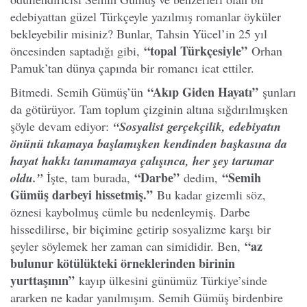
edebiyattan güzel Türkçeyle yazılmış romanlar öyküler
bekleyebilir misiniz? Bunlar, Tahsin Yücel’in 25 yıl
“topal Türkçesiyle”
öncesinden saptadığı gibi,
Orhan
Pamuk’tan dünya çapında bir romancı icat ettiler.
“Akıp Giden Hayatı”
Bitmedi. Semih Gümüş’ün
şunları
da götürüyor. Tam toplum çizginin altına sığdırılmışken
şöyle devam ediyor:
“Sosyalist gerçekçilik, edebiyatın
önünü tıkamaya başlamışken kendinden başkasına da
hayat hakkı tanımamaya çalışınca, her şey tarumar
“Darbe”
“Semih
oldu.”
İşte, tam burada,
dedim,
Gümüş darbeyi hissetmiş.”
Bu kadar gizemli söz,
öznesi kaybolmuş cümle bu nedenleymiş. Darbe
hissedilirse, bir biçimine getirip sosyalizme karşı bir
“az
şeyler söylemek her zaman can simididir. Ben,
bulunur kötülükteki örneklerinden birinin
yurttaşının”
kayıp ülkesini günümüz Türkiye’sinde
ararken ne kadar yanılmışım. Semih Gümüş birdenbire