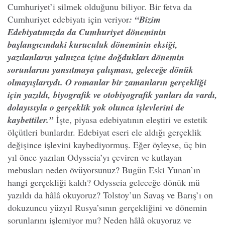
Cumhuriyet’i silmek olduğunu biliyor. Bir fetva da
Cumhuriyet edebiyatı için veriyor
: “Bizim
Edebiyatımızda da Cumhuriyet döneminin
başlangıcındaki kuruculuk döneminin eksiği,
yazılanların yalnızca içine doğdukları dönemin
sorunlarını yansıtmaya çalışması, geleceğe dönük
olmayışlarıydı. O romanlar bir zamanların gerçekliği
için yazıldı, biyografik ve otobiyografik yanları da vardı,
dolayısıyla o gerçeklik yok olunca işlevlerini de
kaybettiler.”
İşte, piyasa edebiyatının eleştiri ve estetik
ölçütleri bunlardır. Edebiyat eseri ele aldığı gerçeklik
değişince işlevini kaybediyormuş. Eğer öyleyse, üç bin
yıl önce yazılan Odysseia’yı çeviren ve kutlayan
mebusları neden övüyorsunuz? Bugün Eski Yunan’ın
hangi gerçekliği kaldı? Odysseia geleceğe dönük mü
yazıldı da hâlâ okuyoruz? Tolstoy’un Savaş ve Barış’ı on
dokuzuncu yüzyıl Rusya’sının gerçekliğini ve dönemin
sorunlarını işlemiyor mu? Neden hâlâ okuyoruz ve