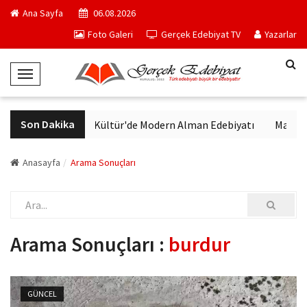
Ana Sayfa
06.08.2026
Foto Galeri
Gerçek Edebiyat TV
Yazarlar
T
o
g
Son Dakika
VakıfBank Kültür'de Modern Alman Edebiyatı
Madrid M
g
l
e
Anasayfa
Arama Sonuçları
N
a
v
i
Arama Sonuçları :
burdur
g
a
t
GÜNCEL
i