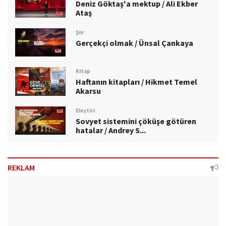
Deniz Göktaş'a mektup / Ali Ekber
Ataş
Şiir
Gerçekçi olmak / Ünsal Çankaya
Kitap
Haftanın kitapları / Hikmet Temel
Akarsu
Eleştiri
Sovyet sistemini çöküşe götüren
hatalar / Andrey S...
REKLAM