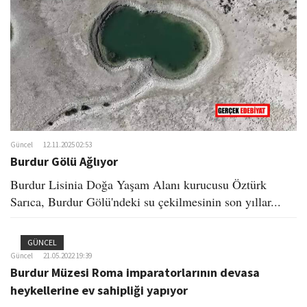
o
n
Güncel
12.11.2025 02:53
Burdur Gölü Ağlıyor
Burdur Lisinia Doğa Yaşam Alanı kurucusu Öztürk
Sarıca, Burdur Gölü'ndeki su çekilmesinin son yıllar...
GÜNCEL
Güncel
21.05.2022 19:39
Burdur Müzesi Roma imparatorlarının devasa
heykellerine ev sahipliği yapıyor