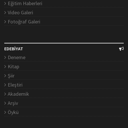
Eğitim Haberleri
Video Galeri
Fotoğraf Galeri
EDEBİYAT
Deneme
Kitap
Şiir
Eleştiri
Akademik
Arşiv
Öykü