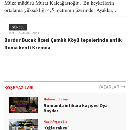
Müze müdürü Murat Kaleağasıoğlu, 'Bu heykellerin
ortalama yüksekliği 4,5 metrenin üzerinde. Ayaklar,...
GÜNCEL
Güncel
22.06.2021 21:44
Burdur Bucak İlçesi Çamlık Köyü tepelerinde antik
Roma kenti Kremna
YAZARLAR
KÖŞE YAZILARI
Mehmet Ulusoy
Romanda intihara kaçış ve Oya
Baydar
Nadir Avşaroğlu
‘Öğle rakısı’