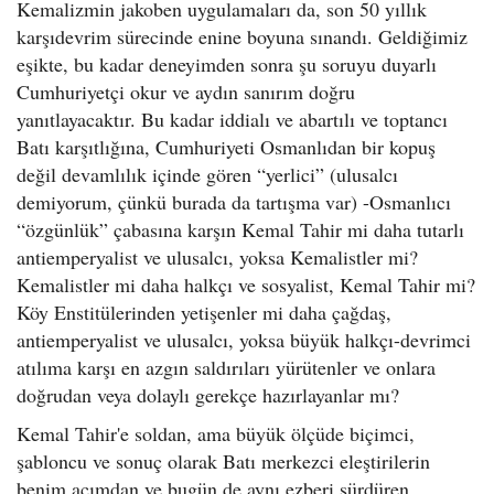
Kemalizmin jakoben uygulamaları da, son 50 yıllık
karşıdevrim sürecinde enine boyuna sınandı. Geldiğimiz
eşikte, bu kadar deneyimden sonra şu soruyu duyarlı
Cumhuriyetçi okur ve aydın sanırım doğru
yanıtlayacaktır. Bu kadar iddialı ve abartılı ve toptancı
Batı karşıtlığına, Cumhuriyeti Osmanlıdan bir kopuş
değil devamlılık içinde gören “yerlici” (ulusalcı
demiyorum, çünkü burada da tartışma var) -Osmanlıcı
“özgünlük” çabasına karşın Kemal Tahir mi daha tutarlı
antiemperyalist ve ulusalcı, yoksa Kemalistler mi?
Kemalistler mi daha halkçı ve sosyalist, Kemal Tahir mi?
Köy Enstitülerinden yetişenler mi daha çağdaş,
antiemperyalist ve ulusalcı, yoksa büyük halkçı-devrimci
atılıma karşı en azgın saldırıları yürütenler ve onlara
doğrudan veya dolaylı gerekçe hazırlayanlar mı?
Kemal Tahir'e soldan, ama büyük ölçüde biçimci,
şabloncu ve sonuç olarak Batı merkezci eleştirilerin
benim açımdan ve bugün de aynı ezberi sürdüren