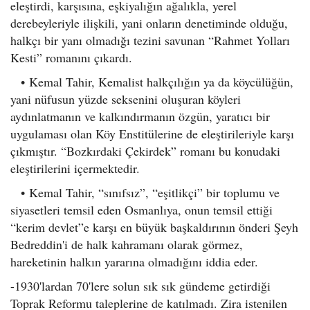
eleştirdi, karşısına, eşkiyalığın ağalıkla, yerel
derebeyleriyle ilişkili, yani onların denetiminde olduğu,
halkçı bir yanı olmadığı tezini savunan “Rahmet Yolları
Kesti” romanını çıkardı.
•
Kemal Tahir, Kemalist halkçılığın ya da köycülüğün,
yani nüfusun yüzde seksenini oluşuran köyleri
aydınlatmanın ve kalkındırmanın özgün, yaratıcı bir
uygulaması olan Köy Enstitülerine de eleştirileriyle karşı
çıkmıştır. “Bozkırdaki Çekirdek” romanı bu konudaki
eleştirilerini içermektedir.
•
Kemal Tahir, “sınıfsız”, “eşitlikçi” bir toplumu ve
siyasetleri temsil eden Osmanlıya, onun temsil ettiği
“kerim devlet”e karşı en büyük başkaldırının önderi Şeyh
Bedreddin'i de halk kahramanı olarak görmez,
hareketinin halkın yararına olmadığını iddia eder.
-1930'lardan 70'lere solun sık sık gündeme getirdiği
Toprak Reformu taleplerine de katılmadı. Zira istenilen