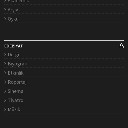
Akademik
Arşiv
Öykü
EDEBİYAT
Dergi
Biyografi
Etkinlik
Röportaj
Sinema
Tiyatro
Müzik