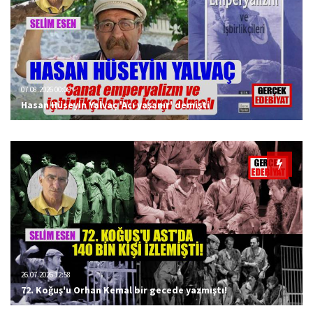
07.08.2026 00:09
Hasan Hüseyin Yalvaç 'Acı yaşanır' demişti
26.07.2026 12:58
72. Koğuş'u Orhan Kemal bir gecede yazmıştı!