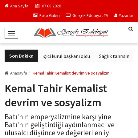
Ana Sayfa
07.08.2026
Foto Galeri
Gerçek Edebiyat TV
Yazarlar
T
o
g
Son Dakika
Derviş Zaim seçici kurul başkanı oldu
Sağlık tanrısının hey
g
l
e
Anasayfa
Kemal Tahir Kemalist devrim ve sosyalizm
N
Kemal Tahir Kemalist
a
v
devrim ve sosyalizm
i
g
Batı'nın emperyalizmine karşı yine
a
Batı'nın geliştirdiği aydınlanmacı ve
t
ulusalcı düşünce ve değerleri en iyi
i