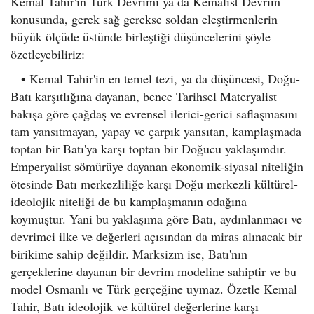
Kemal Tahir'in Türk Devrimi ya da Kemalist Devrim
konusunda, gerek sağ gerekse soldan eleştirmenlerin
büyük ölçüde üstünde birleştiği düşüncelerini şöyle
özetleyebiliriz:
•
Kemal Tahir'in en temel tezi, ya da düşüncesi, Doğu-
Batı karşıtlığına dayanan, bence Tarihsel Materyalist
bakışa göre çağdaş ve evrensel ilerici-gerici saflaşmasını
tam yansıtmayan, yapay ve çarpık yansıtan, kamplaşmada
toptan bir Batı'ya karşı toptan bir Doğucu yaklaşımdır.
Emperyalist sömürüye dayanan ekonomik-siyasal niteliğin
ötesinde Batı merkezliliğe karşı Doğu merkezli kültürel-
ideolojik niteliği de bu kamplaşmanın odağına
koymuştur. Yani bu yaklaşıma göre Batı, aydınlanmacı ve
devrimci ilke ve değerleri açısından da miras alınacak bir
birikime sahip değildir. Marksizm ise, Batı'nın
gerçeklerine dayanan bir devrim modeline sahiptir ve bu
model Osmanlı ve Türk gerçeğine uymaz. Özetle Kemal
Tahir, Batı ideolojik ve kültürel değerlerine karşı