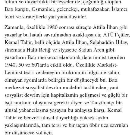
tutum ve duyarlılıkta birleşseler de, çoğunluğu toptan
Batı karşıtı, Osmanlıcı, gelenekçi, muhafazakar, İslamcı
teori ve stratejilerle yan yana düştüler.
Zamanla, özellikle 1980 sonrası süreçte Attila İlhan gibi
yazarlar bu hatalı savrulmadan uzaklaşsa da, ATÜT'çüler,
Kemal Tahir, belli ölçüde Attila İlhan, Selahaddin Hilav,
sinemada Halit Refiğ ve siyasette Sadun Aren gibi
yazarların Batı merkezci ekonomik determinist teorileri
1940, 50 ve 60'larda etkili oldu. Özellikle Marksist-
Leninist teori ve deneyim birikiminin bilgisine sahip
olmayan aydınlarda belirgin bir düşünceydi bu. Batı
merkezci sosyalist devrim modelini taklit eden, yani
sosyalist devrim için kapitalizmin gelişmesi ve güçlü bir
işçi sınıfının oluşması gerekir diyen ve Tanzimatçı bir
ulusal yabancılaşma yaşayan bu anlayışa karşı, Kemal
Tahir ve benzeri ulusal duyarlılığı yüksek aydın
yaklaşımlarında, tam tersi ve bir uçtan öbür uca savrulan
bir düşünceye yol açtı.