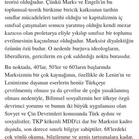
teorisi olduğudur. Çünkü Marks ve Engels'in bu
toplumsal-teorik birikime biricik katkısının tarihin
sınıflar mücadeleleri tarihi olduğu ve kapitalizmin iç
sınıfsal çatışmaları sonucu yaratmış olduğu kendi mezar
kazıcısı olan proletarya eliyle yıkılıp sınıfsız bir topluma
evrilmesinin kaçınılmaz olduğudur. Marksist diyalektiğin
özünün özü budur. O nedenle burjuva ideologların,
liberallerin, gericilerin en çok saldırdığı nokta burasıdır.
Bu noktada, 40'lar, 50'ler ve 60'ların başlarında
Marksizmin bir çok kaynağının, özellikle de Lenin'in ve
Leninizme dayanan eserlerin henüz Türkçeye
çevrilmemiş olması ya da çevrilse de çoğu yasaklanmış
olması nedeniyle, Bilimsel sosyalizmin her ülkeye özgü
devrimci yorumu ve bunun iki büyük uygulaması olan
Sovyet ve Çin Devrimleri konusunda Türk aydını ve
sosyalistler, TKP kökenli MDD'ci dar bir Marksist kadro
dışında, son derece sınırlı bilgiye sahiptiler. 68'lerdeki
çok yönlü okuma, bilgilenme ve geniş tartışmalara kadar,