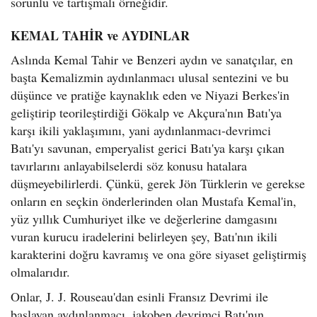
sorunlu ve tartışmalı örneğidir.
KEMAL TAHİR ve AYDINLAR
Aslında Kemal Tahir ve Benzeri aydın ve sanatçılar, en
başta Kemalizmin aydınlanmacı ulusal sentezini ve bu
düşünce ve pratiğe kaynaklık eden ve Niyazi Berkes'in
geliştirip teorileştirdiği Gökalp ve Akçura'nın Batı'ya
karşı ikili yaklaşımını, yani aydınlanmacı-devrimci
Batı'yı savunan, emperyalist gerici Batı'ya karşı çıkan
tavırlarını anlayabilselerdi söz konusu hatalara
düşmeyebilirlerdi. Çünkü, gerek Jön Türklerin ve gerekse
onların en seçkin önderlerinden olan Mustafa Kemal'in,
yüz yıllık Cumhuriyet ilke ve değerlerine damgasını
vuran kurucu iradelerini belirleyen şey, Batı'nın ikili
karakterini doğru kavramış ve ona göre siyaset geliştirmiş
olmalarıdır.
Onlar, J. J. Rouseau'dan esinli Fransız Devrimi ile
başlayan aydınlanmacı, jakoben devrimci Batı'nın