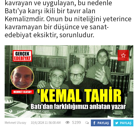
kavrayan ve uygulayan, bu nedenle
o
Batı'ya karşı ikili bir tavır alan
n
Kemalizmdir. Onun bu niteliğini yeterince
kavramayan bir düşünce ve sanat-
edebiyat eksiktir, sorunludur.
gercekedebiyat.com
5299
Mehmet Ulusoy
10/6/2024 11:56:00 AM