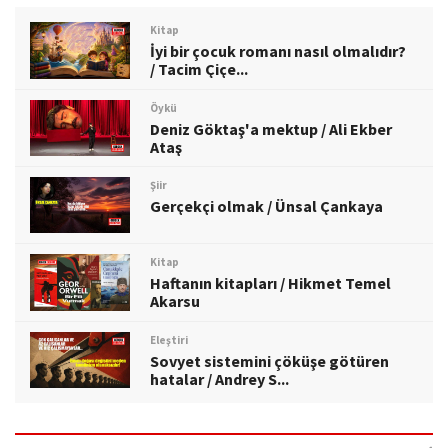
Kitap
İyi bir çocuk romanı nasıl olmalıdır?
/ Tacim Çiçe...
Öykü
Deniz Göktaş'a mektup / Ali Ekber
Ataş
Şiir
Gerçekçi olmak / Ünsal Çankaya
Kitap
Haftanın kitapları / Hikmet Temel
Akarsu
Eleştiri
Sovyet sistemini çöküşe götüren
hatalar / Andrey S...