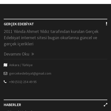
GERÇEK EDEBİYAT
2011 Yılında Ahmet Yıldız tarafından kurulan Gerçek
Edebiyat internet sitesi bugün okurlarına güncel ve
gerçek içerikleri
Devamını Oku
Ankara / Türkiye
gercekedebiyat@gmail.com
+90 (532) 254 49 95
HABERLER