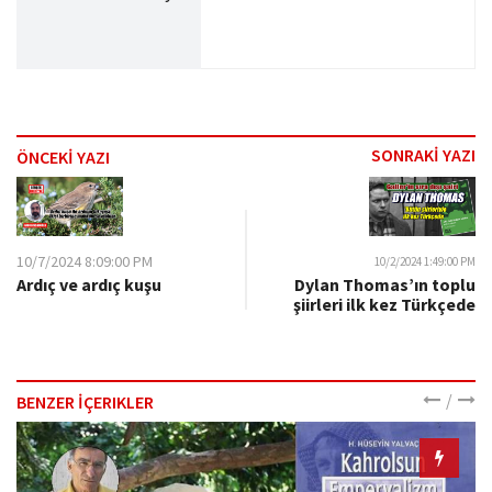
SONRAKİ YAZI
ÖNCEKİ YAZI
10/7/2024 8:09:00 PM
10/2/2024 1:49:00 PM
Ardıç ve ardıç kuşu
Dylan Thomas’ın toplu
şiirleri ilk kez Türkçede​
/
BENZER İÇERIKLER