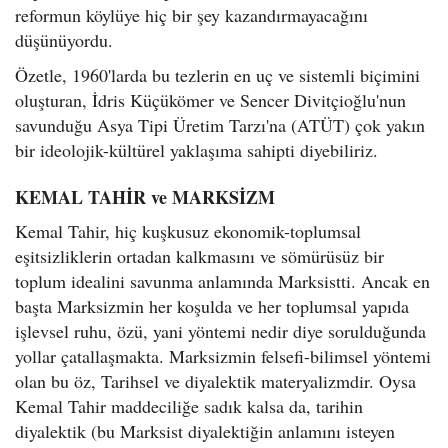
reformun köylüye hiç bir şey kazandırmayacağını
düşünüyordu.
Özetle, 1960'larda bu tezlerin en uç ve sistemli biçimini
oluşturan, İdris Küçükömer ve Sencer Divitçioğlu'nun
savunduğu Asya Tipi Üretim Tarzı'na (ATÜT) çok yakın
bir ideolojik-kültürel yaklaşıma sahipti diyebiliriz.
KEMAL TAHİR ve MARKSİZM
Kemal Tahir, hiç kuşkusuz ekonomik-toplumsal
eşitsizliklerin ortadan kalkmasını ve sömürüsüz bir
toplum idealini savunma anlamında Marksistti. Ancak en
başta Marksizmin her koşulda ve her toplumsal yapıda
işlevsel ruhu, özü, yani yöntemi nedir diye sorulduğunda
yollar çatallaşmakta. Marksizmin felsefi-bilimsel yöntemi
olan bu öz, Tarihsel ve diyalektik materyalizmdir. Oysa
Kemal Tahir maddeciliğe sadık kalsa da, tarihin
diyalektik (bu Marksist diyalektiğin anlamını isteyen