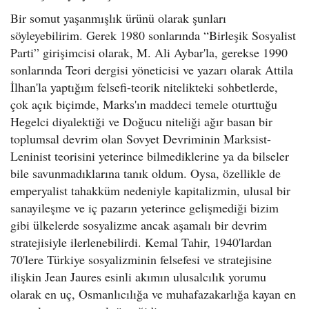
Bir somut yaşanmışlık ürünü olarak şunları
söyleyebilirim. Gerek 1980 sonlarında “Birleşik Sosyalist
Parti” girişimcisi olarak, M. Ali Aybar'la, gerekse 1990
sonlarında Teori dergisi yöneticisi ve yazarı olarak Attila
İlhan'la yaptığım felsefi-teorik nitelikteki sohbetlerde,
çok açık biçimde, Marks'ın maddeci temele oturttuğu
Hegelci diyalektiği ve Doğucu niteliği ağır basan bir
toplumsal devrim olan Sovyet Devriminin Marksist-
Leninist teorisini yeterince bilmediklerine ya da bilseler
bile savunmadıklarına tanık oldum. Oysa, özellikle de
emperyalist tahakküm nedeniyle kapitalizmin, ulusal bir
sanayileşme ve iç pazarın yeterince gelişmediği bizim
gibi ülkelerde sosyalizme ancak aşamalı bir devrim
stratejisiyle ilerlenebilirdi. Kemal Tahir, 1940'lardan
70'lere Türkiye sosyalizminin felsefesi ve stratejisine
ilişkin Jean Jaures esinli akımın ulusalcılık yorumu
olarak en uç, Osmanlıcılığa ve muhafazakarlığa kayan en