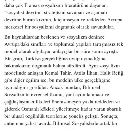
daha çok Fransız sosyalizmi literatürüne dayanan,
“sosyalist devrim” stratejisini savunan ve aşamalı
devrime burun kıvıran, küçümseyen ve reddeden Avrupa
merkezci bir sosyalizmi dogmatık olarak savundular.
Bu kaynaklardan beslenen ve sosyalizm denince
Avrupa'daki sınıfları ve toplumsal yapıları tartışmasız tek
model olarak algılayan anlayışlar bir süre sonra ayrıştı.
Bir grup, Türkiye gerçekliğine uyup uymadığına
bakmaksızın dogmatık bakışı sürdürdü. Aynı sosyalizm
modelinde anlaşan Kemal Tahir, Attila İlhan, Halit Refiğ
gibi diğer eğilim ise, bu modelin ülke gerçekliğine
uymadığını gördüler. Ancak bundan, Bilimsel
Sosyalizmin evrensel özünü, yani aydınlanmacı ve
çağdaşlaşmacı ilkeleri önemsemeyen ya da reddeden ve
giderek Osmanlı kökleri yüceltmeye kadar varan abartılı
bir ulusal özgünlük teorilerine yöneliş gelişti. Sonuçta,
antiemperyalist tavırda Bilimsel Sosyalislerle ortak bir