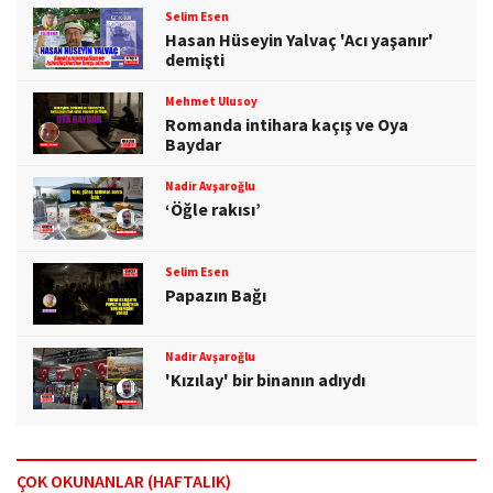
Selim Esen
Hasan Hüseyin Yalvaç 'Acı yaşanır'
demişti
Mehmet Ulusoy
Romanda intihara kaçış ve Oya
Baydar
Nadir Avşaroğlu
‘Öğle rakısı’
Selim Esen
Papazın Bağı
Nadir Avşaroğlu
'Kızılay' bir binanın adıydı
ÇOK OKUNANLAR (HAFTALIK)