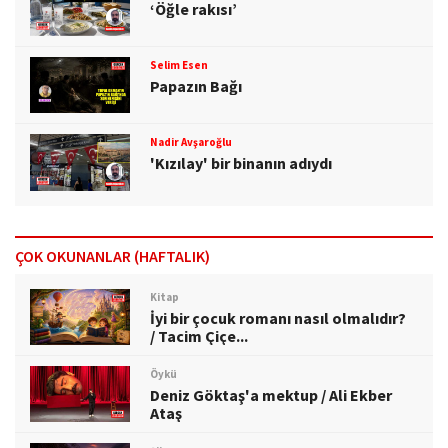
‘Öğle rakısı’
Selim Esen
Papazın Bağı
Nadir Avşaroğlu
'Kızılay' bir binanın adıydı
ÇOK OKUNANLAR (HAFTALIK)
Kitap
İyi bir çocuk romanı nasıl olmalıdır?
/ Tacim Çiçe...
Öykü
Deniz Göktaş'a mektup / Ali Ekber
Ataş