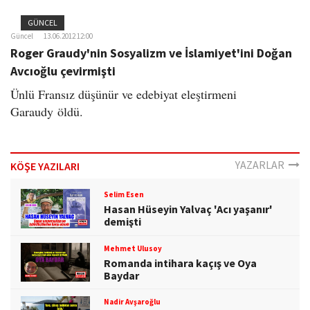
GÜNCEL
Güncel
13.06.2012 12:00
Roger Graudy'nin Sosyalizm ve İslamiyet'ini Doğan
Avcıoğlu çevirmişti
Ünlü Fransız düşünür ve edebiyat eleştirmeni
Garaudy öldü.
YAZARLAR
KÖŞE YAZILARI
Selim Esen
Hasan Hüseyin Yalvaç 'Acı yaşanır'
demişti
Mehmet Ulusoy
Romanda intihara kaçış ve Oya
Baydar
Nadir Avşaroğlu