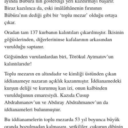
ayında Bübüra’nın gösterdiği yeri kazdırmayı başarır.
Biraz kazılınca da, eski imâlâthânenin fırınının
Bübüra’nın dediği gibi bir ‘toplu mezar’ olduğu ortaya
çıkar.
Oradan tam 137 kurbanın kalıntıları çıkarılmıştır. İkisinin
göğüslerinden, diğerlerininse kafalarının arkasından
vurulduğu saptanır.
Göğsünden vurulanlardan biri, Törökul Aytmatov’un
kalıntılarıdır!
Toplu mezarın en altındadır ve kimliği üstünden çıkan
iddianameye nazaran açıklık kazanmıştır. İddianamedeki
kurşun deliği ve kurumuş kan izi, onun kalbinden
vurulduğunun emaresiydi. Kazıda Cusup
Abdrahmanov’un ve Abdıray Abdrahmanov’un da
iddianameleri bulunmuştur.
Bu iddianamelerin toplu mezarda 53 yıl boyunca büyük
oranda bozulmadan kalmasını, yetkililer, çukurun dibinin