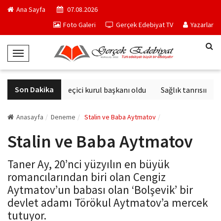
Ana Sayfa
07.08.2026
Foto Galeri
Gerçek Edebiyat TV
Yazarlar
T
o
g
Son Dakika
Derviş Zaim seçici kurul başkanı oldu
Sağlık tanrısının he
g
l
e
Anasayfa
Deneme
Stalin ve Baba Aytmatov
N
Stalin ve Baba Aytmatov
a
v
Taner Ay, 20’nci yüzyılın en büyük
i
romancılarından biri olan Cengiz
g
Aytmatov’un babası olan ‘Bolşevik’ bir
a
devlet adamı Törökul Aytmatov’a mercek
t
tutuyor.
i