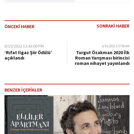
SONRAKİ HABER
ÖNCEKİ HABER
6/15/2022 12:43:00 PM
6/14/2022 3:37:00 AM
‘Rıfat Ilgaz Şiir Ödülü’
Turgut Özakman 2020 İlk
açıklandı
Roman Yarışması birincisi
roman nihayet yayınlandı
BENZER İÇERİKLER