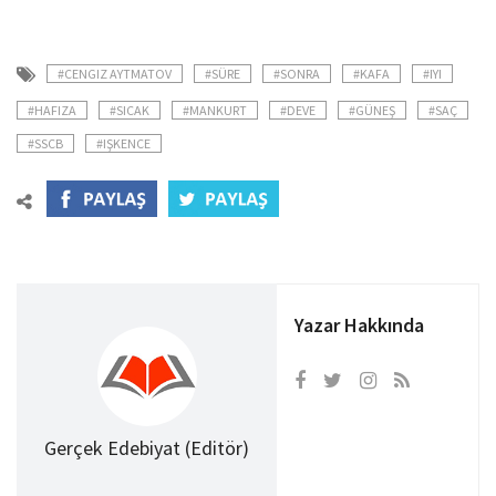
#CENGIZ AYTMATOV
#SÜRE
#SONRA
#KAFA
#IYI
#HAFIZA
#SICAK
#MANKURT
#DEVE
#GÜNEŞ
#SAÇ
#SSCB
#IŞKENCE
Yazar Hakkında
Gerçek Edebiyat (Editör)