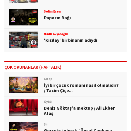
Selim Esen
Papazın Bağı
Nadir Avşaroğlu
'Kızılay' bir binanın adıydı
ÇOK OKUNANLAR (HAFTALIK)
Kitap
İyi bir çocuk romanı nasıl olmalıdır?
/ Tacim Çiçe...
Öykü
Deniz Göktaş'a mektup / Ali Ekber
Ataş
Şiir
Gerçekçi olmak / Ünsal Çankaya