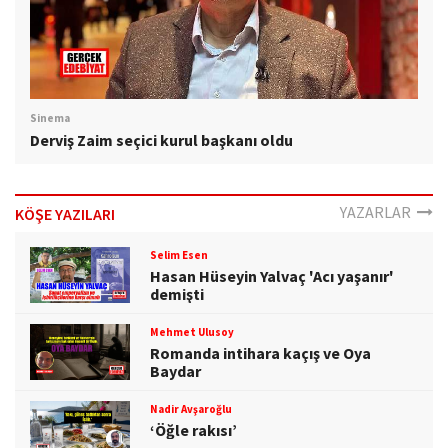
Sinema
Derviş Zaim seçici kurul başkanı oldu
YAZARLAR
KÖŞE YAZILARI
Selim Esen
Hasan Hüseyin Yalvaç 'Acı yaşanır'
demişti
Mehmet Ulusoy
Romanda intihara kaçış ve Oya
Baydar
Nadir Avşaroğlu
‘Öğle rakısı’