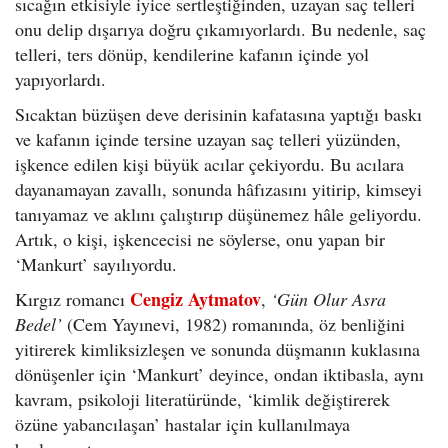
sıcağın etkisiyle iyice sertleştiğinden, uzayan saç telleri
onu delip dışarıya doğru çıkamıyorlardı. Bu nedenle, saç
telleri, ters dönüp, kendilerine kafanın içinde yol
yapıyorlardı.
Sıcaktan büzüşen deve derisinin kafatasına yaptığı baskı
ve kafanın içinde tersine uzayan saç telleri yüzünden,
işkence edilen kişi büyük acılar çekiyordu. Bu acılara
dayanamayan zavallı, sonunda hâfızasını yitirip, kimseyi
tanıyamaz ve aklını çalıştırıp düşünemez hâle geliyordu.
Artık, o kişi, işkencecisi ne söylerse, onu yapan bir
‘Mankurt’ sayılıyordu.
Cengiz Aytmatov
Kırgız romancı
,
‘Gün Olur Asra
Bedel’
(Cem Yayınevi, 1982) romanında, öz benliğini
yitirerek kimliksizleşen ve sonunda düşmanın kuklasına
dönüşenler için ‘Mankurt’ deyince, ondan iktibasla, aynı
kavram, psikoloji literatüründe, ‘kimlik değiştirerek
özüne yabancılaşan’ hastalar için kullanılmaya