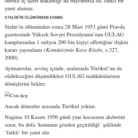
sürekli İç İşleri Bakanlığı’na başvurursa da, farklı bir
yanıt alamaz.
STALİN'İN ÖLÜMÜNDEN SONRA
Stalin’in ölümünden sonra 28 Mart 1953 günü Pravda
gazetesinde Yüksek Sovyet Prezidyumu’nun GULAG
kamplarından 1 milyon 200 bin kişiyi affettiğine ilişkin
kararı yayımlanır (
Komünizmin Kara Kitabı
, s.327,
2000).
Aytmatovlar, sevinç içinde, aralarında Törökul’un da
olabileceğini düşündükleri GULAG mahkûmlarının
dönüşlerini bekler.
Ancak dönenler arasında Törökul yoktur.
Nagima 10 Kasım 1956 günü yine kocasının akıbetini
sorar, bu defa ‘konunun gözden geçirildiği’ şeklinde
‘farklı’ bir yanıt alır.