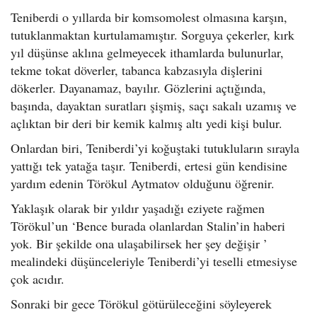
Teniberdi o yıllarda bir komsomolest olmasına karşın,
tutuklanmaktan kurtulamamıştır. Sorguya çekerler, kırk
yıl düşünse aklına gelmeyecek ithamlarda bulunurlar,
tekme tokat döverler, tabanca kabzasıyla dişlerini
dökerler. Dayanamaz, bayılır. Gözlerini açtığında,
başında, dayaktan suratları şişmiş, saçı sakalı uzamış ve
açlıktan bir deri bir kemik kalmış altı yedi kişi bulur.
Onlardan biri, Teniberdi’yi koğuştaki tutukluların sırayla
yattığı tek yatağa taşır. Teniberdi, ertesi gün kendisine
yardım edenin Törökul Aytmatov olduğunu öğrenir.
Yaklaşık olarak bir yıldır yaşadığı eziyete rağmen
Törökul’un ‘Bence burada olanlardan Stalin’in haberi
yok. Bir şekilde ona ulaşabilirsek her şey değişir ’
mealindeki düşünceleriyle Teniberdi’yi teselli etmesiyse
çok acıdır.
Sonraki bir gece Törökul götürüleceğini söyleyerek