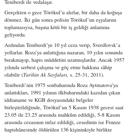
Teniberdi ile vedalaşır.
Gerçekten o gece Törökul’u alırlar, bir daha da koğuşa
dönmez. İki gün sonra polisin Törökul’un eşyalarını
toplamasıysa, başına kötü bir iş geldiği anlamına
geliyordu.
Ardından Teniberdi’ye 10 yıl ceza verip, Sverdlovsk’a
yollarlar. Roza’ya anlattığına nazaran, 10 yılın sonunda
bırakmayıp, hapis müddetini uzatmışlardır. Ancak 1957
yılında serbest çalışma ve göç etme hakkına sâhip
olabilir (
Tarihin Ak Sayfaları,
s. 25-31, 2011).
Teniberdi’nin 1975 sonbaharında Roza Aytmatova’ya
anlattıkları, 1991 yılının ilkbaharındaki kazıdan çıkan
iddianame ve KGB dosyasındaki belgeler
birleştirildiğinde, Törökul’un 5 Kasım 1938 gecesi saat
23.05 ile 23.25 arasında mahkûm edildiği, 5-8 Kasım
arasında cezasının infaz edildiği, cesedinin ise Frunze
hapishânesinde öldürülen 136 kişininkiyle birlikte