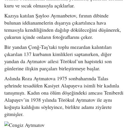
kuru ve sıcak olmasıyla açıklarlar.
Kazıya katılan Şayloo Aymanbetov, fırının dibinde
bulunan iddianamelerin dışarıya çıkartılınca hava
temasıyla kendiliğinden dağılıp döküleceğini düşünerek,
çukurun içinde onların fotoğraflarını çeker.
Bir yandan Çonğ-Taş’taki toplu mezardan kalıntıları
çıkarılan 137 kurbanın kimlikleri saptanırken, diğer
yandan da Aytmatov ailesi Törökul’un hapisteki son
günlerine ilişkin parçaları birleştirmeye başlar.
Aslında Roza Aytmatova 1975 sonbaharında Talas
şehrinde tesadüfen Kasiyet Alapayeva isimli bir kadınla
tanışmıştı. Kadın ona ölüm döşeğindeki amcası Teniberdi
Alapayev’in 1938 yılında Törökul Aytmatov ile aynı
koğuşta kaldığını söyleyince, birlikte adamı ziyârete
gitmişler.