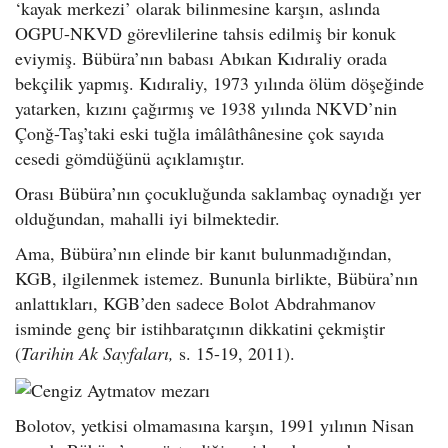
‘kayak merkezi’ olarak bilinmesine karşın, aslında
OGPU-NKVD görevlilerine tahsis edilmiş bir konuk
eviymiş. Bübüra’nın babası Abıkan Kıdıraliy orada
bekçilik yapmış. Kıdıraliy, 1973 yılında ölüm döşeğinde
yatarken, kızını çağırmış ve 1938 yılında NKVD’nin
Çonğ-Taş’taki eski tuğla imâlâthânesine çok sayıda
cesedi gömdüğünü açıklamıştır.
Orası Bübüra’nın çocukluğunda saklambaç oynadığı yer
olduğundan, mahalli iyi bilmektedir.
Ama, Bübüra’nın elinde bir kanıt bulunmadığından,
KGB, ilgilenmek istemez. Bununla birlikte, Bübüra’nın
anlattıkları, KGB’den sadece Bolot Abdrahmanov
isminde genç bir istihbaratçının dikkatini çekmiştir
(
Tarihin Ak Sayfaları,
s. 15-19, 2011).
Bolotov, yetkisi olmamasına karşın, 1991 yılının Nisan