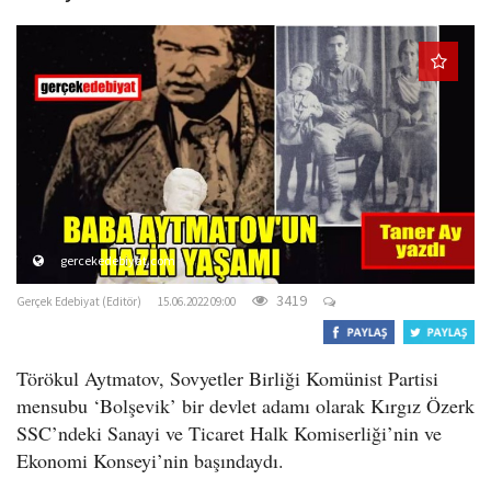
o
n
gercekedebiyat.com
3419
Gerçek Edebiyat (Editör)
15.06.2022 09:00
Törökul Aytmatov, Sovyetler Birliği Komünist Partisi
mensubu ‘Bolşevik’ bir devlet adamı olarak Kırgız Özerk
SSC’ndeki Sanayi ve Ticaret Halk Komiserliği’nin ve
Ekonomi Konseyi’nin başındaydı.