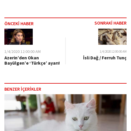
SONRAKİ HABER
ÖNCEKİ HABER
1/4/2020 12:00:00 AM
1/4/2020 12:00:00 AM
Azerin’den Okan
İsli Dağ / Ferruh Tunç
Bayülgen’e ‘Türkçe’ ayarı!
BENZER İÇERİKLER