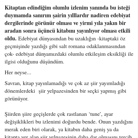
Kitaptan edindiğim olumlu izlenim yanında bu isteği
duymamda sanırım şairin yılllardır nadiren edebiyat
dergilerinde görünür olması ve yirmi yıla yakın bir
aradan sonra üçüncü kitabını yayınlıyor olması etkili
oldu.
Edebiyat dünyasından bu uzaklığın -kitaptaki öz
geçmişinde yazdığı gibi salt romana odaklanmasından
çok- edebiyat dünyamızdaki olumlu etkileşim eksikliği ile
ilgisi olduğunu düşündüm.
Her neyse...
Savran, kitap yayınlamadığı ve çok az şiir yayımladığı
dönemlerdeki şiir yelpazesinden bir seçki yapmış gibi
görünüyor.
Şiirden şiire geçişlerde çok rastlanan ‘tune’, ayar
değişiklikleri bu izlenimi doğurdu bende. Onun yazdığını
merak eden biri olarak, ya kitabın daha geniş ya da
kitapta yer alan şiir yelpazesinin daha dar olmasını tercih