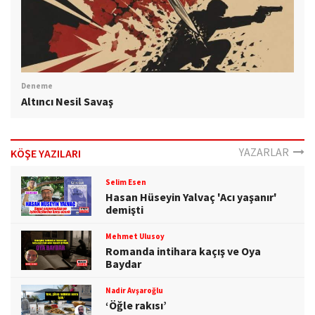
Deneme
Altıncı Nesil Savaş
YAZARLAR
KÖŞE YAZILARI
Selim Esen
Hasan Hüseyin Yalvaç 'Acı yaşanır'
demişti
Mehmet Ulusoy
Romanda intihara kaçış ve Oya
Baydar
Nadir Avşaroğlu
‘Öğle rakısı’