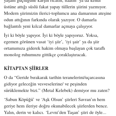
yaşam güçlüğüne karşın ricatın, itaatin ya da kendi
üstüne attığı süslü fakat yapay tüllerin şiirini yazmıyor.
Modern şiirimizin ilerici-toplumcu ana damarının ateşine
odun attığının farkında olarak yazıyor. O damarla
bağlantılı yeni kılcal damarlar açmaya çalışıyor.
İyi ki böyle yapıyor. İyi ki böyle yapıyoruz. Yoksa,
egemen görünen vasat ‘iyi şiir’, ‘iyi şair’ ya da şiir
ortamımıza giderek hakim olmaya başlayan çok taraflı
monolog ruhumuzu gittikçe çoraklaştıracak.
KİTAPTAN ŞİİRLER
O da “Geride bırakarak tarihin teranelerini/uçarcasına
gidiyor geleceğin vesveselerine/ ve peşinden
sürüklemekte bizi.” (Metal Kelebek) demiyor mu zaten?
‘Sabun Köpüğü’ ve ‘Aşk Olsun’ şiirleri Savran’ın hem
geriye hem ileriye doğru okunabilecek şiirlerden bence.
Yalın, derin ve kalıcı. ‘Levni’den Taşan’ şiiri de öyle...