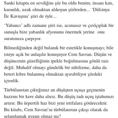
Sanki kitapta en sevdiğim şiir bu oldu benim; insanı katı,
karanlık, uzak olmaktan alıkoyan şiirlerden... ‘Dülsinya
İle Kavuşma’ şiiri de öyle...
‘Yabancı’ adlı zamane şiiri ise, acımasız ve çırılçıplak bir
sunuşla bize yabanlık afyonunu önermek yerine onu
suratımıza çarpıyor.
Bilmediğinden değil bulanık bir estetikle konuşmayı; bile
isteye açık be anlaşılır konuşuyor Cem Savran. Düşün ve
düşüncenin güzelliğinin ipekle boğulmasına gönlü razı
değil. Muhalif olmayı gündelik bir nihilizme, daha da
beteri kibre bulanmış olmaktan ayırabiliyor şiirdeki
içtenlik.
Türbülanstan çıktığımız an düşüşten uçuşa geçmenin
hazzını bir kere daha alırız. Bu düşüş tadı uçuş iştahımızı
artırır. Bu ürpertili haz bizi yeni irtifalara götürecektir.
Bu kitabı, Cem Savran’ın türbülanstan çıkışı olarak da
selamlamak uygun olmaz mı?