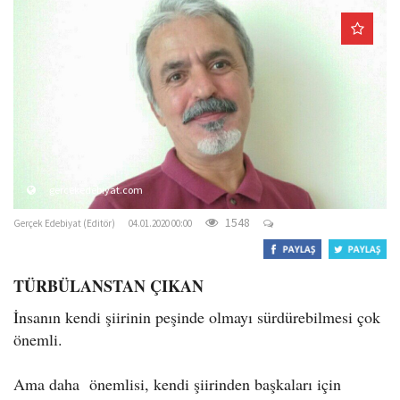
o
n
gercekedebiyat.com
1548
Gerçek Edebiyat (Editör)
04.01.2020 00:00
TÜRBÜLANSTAN ÇIKAN
İnsanın kendi şiirinin peşinde olmayı sürdürebilmesi çok
önemli.
Ama daha önemlisi, kendi şiirinden başkaları için