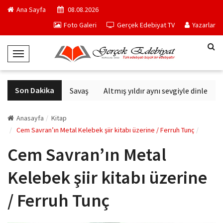
Ana Sayfa
08.08.2026
Foto Galeri
Gerçek Edebiyat TV
Yazarlar
T
o
g
Son Dakika
Altıncı Nesil Savaş
Altmış yıldır aynı sevgiyle dinlenen s
g
l
e
Anasayfa
Kitap
N
Cem Savran’ın Metal Kelebek şiir kitabı üzerine / Ferruh Tunç
a
Cem Savran’ın Metal
v
i
Kelebek şiir kitabı üzerine
g
a
/ Ferruh Tunç
t
i