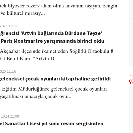
 tek biyosfer rezerv alanı olma unvanını taşıyan, zengin
 ve kültürel mirasıy...
.2025 12:51
ğrencisi 'Artvin Dağlarında Dürdane Teyze'
 Paris Montmartre yarışmasında birinci oldu
Akçaabat ilçesinde ikamet eden Söğütlü Ortaokulu 8.
isi Betül Kara, "Artvin D...
2025 11:16
geleneksel çocuk oyunları kitap haline getirildi
Ç
i Eğitim Müdürlüğünce geleneksel çocuk oyunları
yaşatılması amacıyla çocuk oyu...
.2024 21:08
el Sanatlar Lisesi yıl sonu resim sergisinden
​