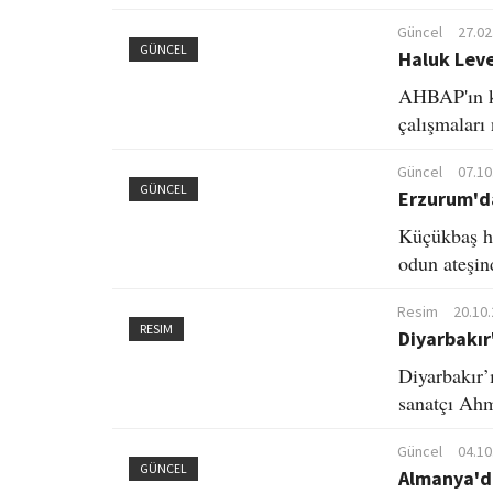
Güncel
27.02
GÜNCEL
Haluk Leve
AHBAP'ın k
çalışmaları
Güncel
07.10
GÜNCEL
Erzurum'da
Küçükbaş ha
odun ateşind
Resim
20.10
RESIM
Diyarbakır
Diyarbakır’
sanatçı Ahm
Güncel
04.10
GÜNCEL
Almanya'da