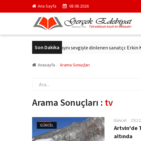
Ana Sayfa
08.08.2026
Son Dakika
avaş
Altmış yıldır aynı sevgiyle dinlenen sanatçı: Erkin Koray
Anasayfa
Arama Sonuçları
Arama Sonuçları :
tv
Güncel
19.12
GÜNCEL
Artvin'de 
altında