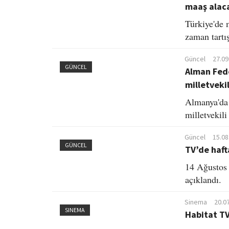
maaş alac
Türkiye'de m
zaman tartı
Güncel
27.09
GÜNCEL
Alman Fede
milletvekil
Almanya'da 
milletvekil
Güncel
15.08
GÜNCEL
TV’de haft
14 Ağustos 
açıklandı.
Sinema
20.0
SINEMA
Habitat TV